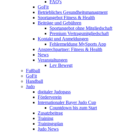
FAQ's
GoFit
Betriebliches Gesundheitsmanagment
Sportangebot Fitness & Health
Beiträge und Gebühren
Sportangebot ohne Mitgliedschaft
Premium Vertragsmitgliedschaft
Kontakt und Anmeldungen
Fehlermeldung MySports App
Ansprechpartner: Fitness & Health
News
Veranstaltungen
Lev Bewegt
Fußball
GoFit
Handball
Judo
digitaler Judopass
Förderverein
Internationaler Bayer Judo Cup
Countdown bis zum Start
Zusatzbeitrag
Training
Trainingsplan
Judo News