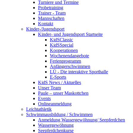
Turniere und Termine
Probetraining
Trainer - Team
Mannschaften
Kontakt
Kinder-/Jugendsport
Kinder- und Jugendsport Startseite
KidSClassic
KidSSpecial
Kooperationen
Wochenendangebote
Ferienprogramm
Anfängerschwimmen
LÜ - Die interaktive Sporthalle
E-Sports
KidS News / Aktuelles
Unser Team
Paule – unser Maskottchen
Events
Onlineanmeldung
Leichtathletik
Schwimmausbildung / Schwimmen
Anmeldung Wassergewöhnung/ Seepferdchen
Wassergewöhnung
Seepferdchenkurse