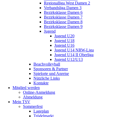
Regionalliga West Damen 2
Verbandsliga Damen 3
Bezirksklasse Damen 6
Bezirksklasse Damen 7
Bezirksklasse Damen 8
Bezirksklasse Damen 9
Jugend
Jugend U20
Jugend U18
Jugend U16
Jugend U14 NRW-Liga
Jugend U14 II Oberliga
Jugend U12/U13
Beachvolleyball
Sponsoren & Partner
Spielorte und Anreise
Nützliche Links
Kontakte
Mitglied werden
Online-Anmeldung
Abmeldung
Mein TSV
Sommerfest
Lageplan
Trödelmarkt