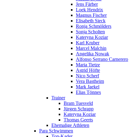
Jens Färber
Loek Hendrix
Magnus Fischer
Elisabeth Sieck
Ronja Schmölders
Sonja Scholten
Kateryna Koziar
Karl Kruber
Marcel Malchin
Angelika Nowak
Alfonso Serrano Carnerero
Maria Tietze
Astrid Höfte
Nico Scherf
Vera Bastheim
Mark Jaekel
Elias Tönnes
Trainer
Bram Tuesveld
Jürgen Schrapp
Kateryna Koziar
Thomas Geerts
Ehemalige Athleten
Para Schwimmen
Top-Kader