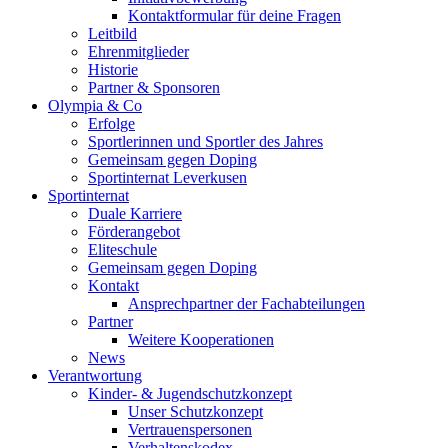
Kontaktformular für deine Fragen
Leitbild
Ehrenmitglieder
Historie
Partner & Sponsoren
Olympia & Co
Erfolge
Sportlerinnen und Sportler des Jahres
Gemeinsam gegen Doping
Sportinternat Leverkusen
Sportinternat
Duale Karriere
Förderangebot
Eliteschule
Gemeinsam gegen Doping
Kontakt
Ansprechpartner der Fachabteilungen
Partner
Weitere Kooperationen
News
Verantwortung
Kinder- & Jugendschutzkonzept
Unser Schutzkonzept
Vertrauenspersonen
Verhaltenskodex