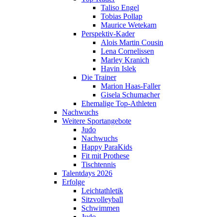
Taliso Engel
Tobias Pollap
Maurice Wetekam
Perspektiv-Kader
Alois Martin Cousin
Lena Cornelissen
Marley Kranich
Havin Islek
Die Trainer
Marion Haas-Faller
Gisela Schumacher
Ehemalige Top-Athleten
Nachwuchs
Weitere Sportangebote
Judo
Nachwuchs
Happy ParaKids
Fit mit Prothese
Tischtennis
Talentdays 2026
Erfolge
Leichtathletik
Sitzvolleyball
Schwimmen
Judo