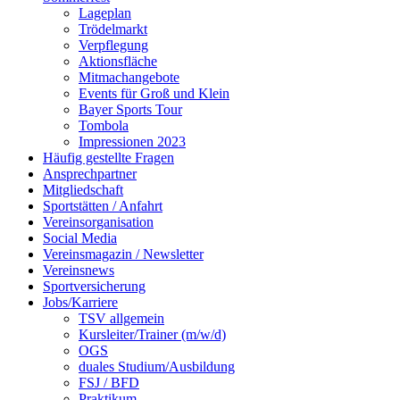
Lageplan
Trödelmarkt
Verpflegung
Aktionsfläche
Mitmachangebote
Events für Groß und Klein
Bayer Sports Tour
Tombola
Impressionen 2023
Häufig gestellte Fragen
Ansprechpartner
Mitgliedschaft
Sportstätten / Anfahrt
Vereinsorganisation
Social Media
Vereinsmagazin / Newsletter
Vereinsnews
Sportversicherung
Jobs/Karriere
TSV allgemein
Kursleiter/Trainer (m/w/d)
OGS
duales Studium/Ausbildung
FSJ / BFD
Praktikum