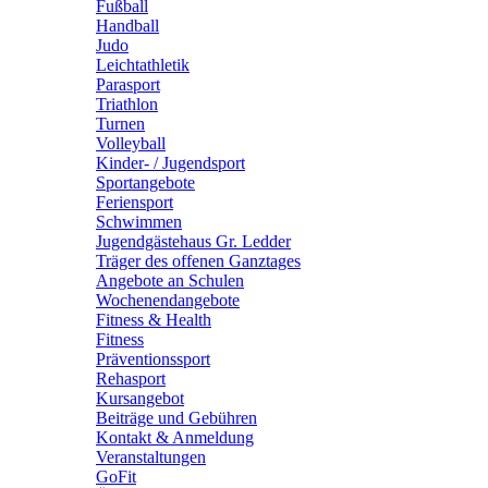
Fußball
Handball
Judo
Leichtathletik
Parasport
Triathlon
Turnen
Volleyball
Kinder- / Jugendsport
Sportangebote
Feriensport
Schwimmen
Jugendgästehaus Gr. Ledder
Träger des offenen Ganztages
Angebote an Schulen
Wochenendangebote
Fitness & Health
Fitness
Präventionssport
Rehasport
Kursangebot
Beiträge und Gebühren
Kontakt & Anmeldung
Veranstaltungen
GoFit