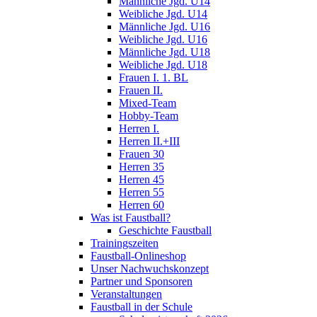
Männliche Jgd. U14
Weibliche Jgd. U14
Männliche Jgd. U16
Weibliche Jgd. U16
Männliche Jgd. U18
Weibliche Jgd. U18
Frauen I. 1. BL
Frauen II.
Mixed-Team
Hobby-Team
Herren I.
Herren II.+III
Frauen 30
Herren 35
Herren 45
Herren 55
Herren 60
Was ist Faustball?
Geschichte Faustball
Trainingszeiten
Faustball-Onlineshop
Unser Nachwuchskonzept
Partner und Sponsoren
Veranstaltungen
Faustball in der Schule