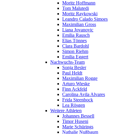
Moritz Hoffmann
Tom Malutedi
Moritz Raykowski
Leandro Calado Simoes
Maximilian Gross
Liana Jovanovic
Emilia Rausch
Elias Tönnes
Clara Bardohl
Simon Riehm
Emilia Eggert
Nachwuchs-Team
Sonja Besler
Paul Heldt
Maximilian Rogge
Arturo Wieske
Finn Ackfeld
Carolina Avila Alvares
Frida Steenbock
Lea Rösgen
Weitere Athleten
Johannes Bessell
Timor Huseni
Marie Schürings
Nathalie Nußbaum