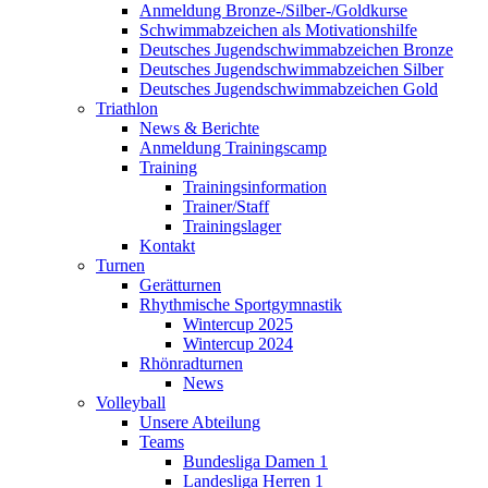
Anmeldung Bronze-/Silber-/Goldkurse
Schwimmabzeichen als Motivationshilfe
Deutsches Jugendschwimmabzeichen Bronze
Deutsches Jugendschwimmabzeichen Silber
Deutsches Jugendschwimmabzeichen Gold
Triathlon
News & Berichte
Anmeldung Trainingscamp
Training
Trainingsinformation
Trainer/Staff
Trainingslager
Kontakt
Turnen
Gerätturnen
Rhythmische Sportgymnastik
Wintercup 2025
Wintercup 2024
Rhönradturnen
News
Volleyball
Unsere Abteilung
Teams
Bundesliga Damen 1
Landesliga Herren 1