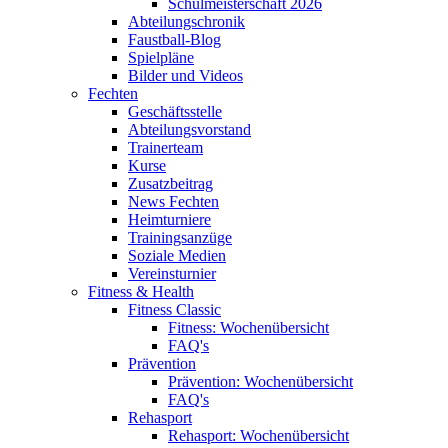
Schulmeisterschaft 2026
Abteilungschronik
Faustball-Blog
Spielpläne
Bilder und Videos
Fechten
Geschäftsstelle
Abteilungsvorstand
Trainerteam
Kurse
Zusatzbeitrag
News Fechten
Heimturniere
Trainingsanzüge
Soziale Medien
Vereinsturnier
Fitness & Health
Fitness Classic
Fitness: Wochenübersicht
FAQ's
Prävention
Prävention: Wochenübersicht
FAQ's
Rehasport
Rehasport: Wochenübersicht