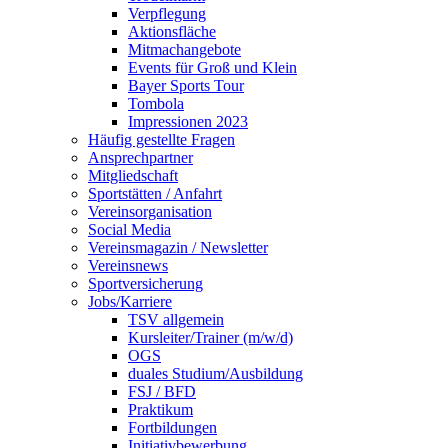
Verpflegung
Aktionsfläche
Mitmachangebote
Events für Groß und Klein
Bayer Sports Tour
Tombola
Impressionen 2023
Häufig gestellte Fragen
Ansprechpartner
Mitgliedschaft
Sportstätten / Anfahrt
Vereinsorganisation
Social Media
Vereinsmagazin / Newsletter
Vereinsnews
Sportversicherung
Jobs/Karriere
TSV allgemein
Kursleiter/Trainer (m/w/d)
OGS
duales Studium/Ausbildung
FSJ / BFD
Praktikum
Fortbildungen
Initiativbewerbung