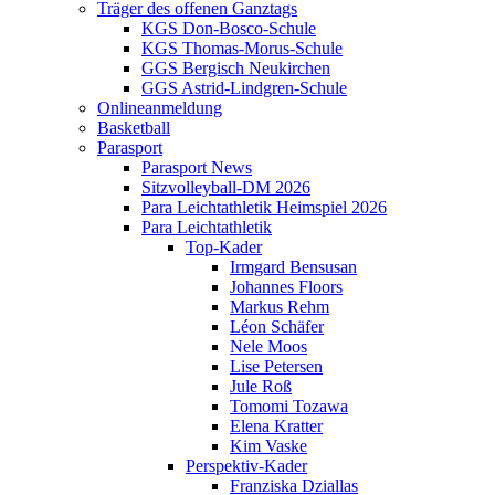
Träger des offenen Ganztags
KGS Don-Bosco-Schule
KGS Thomas-Morus-Schule
GGS Bergisch Neukirchen
GGS Astrid-Lindgren-Schule
Onlineanmeldung
Basketball
Parasport
Parasport News
Sitzvolleyball-DM 2026
Para Leichtathletik Heimspiel 2026
Para Leichtathletik
Top-Kader
Irmgard Bensusan
Johannes Floors
Markus Rehm
Léon Schäfer
Nele Moos
Lise Petersen
Jule Roß
Tomomi Tozawa
Elena Kratter
Kim Vaske
Perspektiv-Kader
Franziska Dziallas