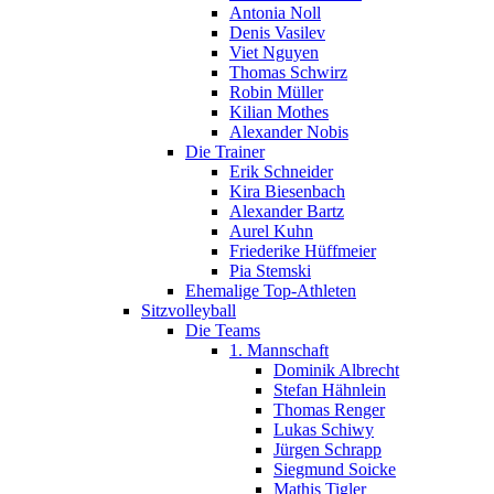
Antonia Noll
Denis Vasilev
Viet Nguyen
Thomas Schwirz
Robin Müller
Kilian Mothes
Alexander Nobis
Die Trainer
Erik Schneider
Kira Biesenbach
Alexander Bartz
Aurel Kuhn
Friederike Hüffmeier
Pia Stemski
Ehemalige Top-Athleten
Sitzvolleyball
Die Teams
1. Mannschaft
Dominik Albrecht
Stefan Hähnlein
Thomas Renger
Lukas Schiwy
Jürgen Schrapp
Siegmund Soicke
Mathis Tigler