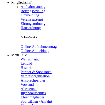
Mitgliedschaft
Aufnahmeantrag
Beitragsordnung
Ummeldung
Vereinssatzung
Ehrungsordnung
Hausordnung
Online-Service
Online-Aufnahmeantrag
Online-Abmeldung
Mein TSV
Wer wir sind
Leitbild
Historie
Partner & Sponsoren
Vereinsorganisation
Ansprechpartner
Vorstand
Ältestenrat
Jugendausschuss
Ehrenmitglieder
Sportstätten / Anfahrt