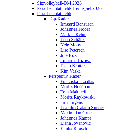
Sitzvolleyball-DM 2026
Para Leichtathletik Heimspiel 2026
Para Leichtathletik
Top-Kader
Irmgard Bensusan
Johannes Floors
Markus Rehm
Léon Schäfer
Nele Moos
Lise Petersen
Jule Roß
Tomomi Tozawa
Elena Kratter
Kim Vaske
Perspektiv-Kader
Franziska Dziallas
Moritz Hoffmann
Tom Malutedi
Moritz Raykowski
Tim Jürgens
Leandro Calado Simoes
Maximilian Gross
Johannes Kamps
Liana Jovanovic
Emilia Rausch