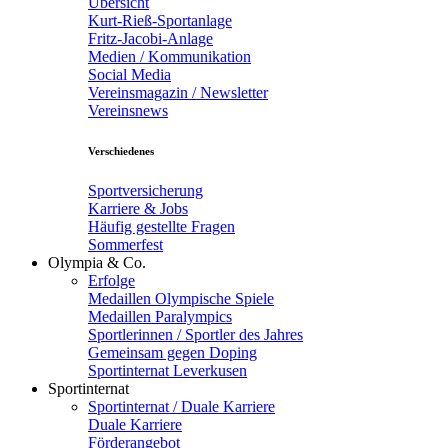
Übersicht
Kurt-Rieß-Sportanlage
Fritz-Jacobi-Anlage
Medien / Kommunikation
Social Media
Vereinsmagazin / Newsletter
Vereinsnews
Verschiedenes
Sportversicherung
Karriere & Jobs
Häufig gestellte Fragen
Sommerfest
Olympia & Co.
Erfolge
Medaillen Olympische Spiele
Medaillen Paralympics
Sportlerinnen / Sportler des Jahres
Gemeinsam gegen Doping
Sportinternat Leverkusen
Sportinternat
Sportinternat / Duale Karriere
Duale Karriere
Förderangebot