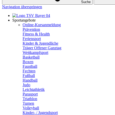
Suche
Navigation überspringen
Sportangebote
Online-Kursanmeldung
Prävention
Fitness & Health
Feriensport
Kinder & Jugendliche
Träger Offener Ganztag
Wettkampfsport
Basketball
Boxen
Faustball
Fechten
Fußball
Handball
Judo
Leichtathletik
Parasport
Triathlon
Turnen
Volleyball
Kinder- / Jugendsport