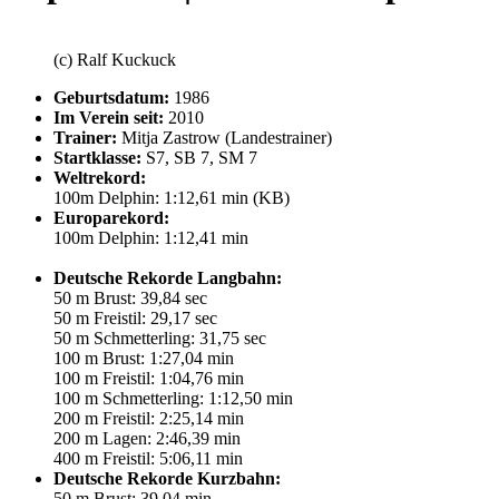
(c) Ralf Kuckuck
Geburtsdatum:
1986
Im Verein seit:
2010
Trainer:
Mitja Zastrow (Landestrainer)
Startklasse:
S7, SB 7, SM 7
Weltrekord:
100m Delphin: 1:12,61 min (KB)
Europarekord:
100m Delphin: 1:12,41 min
Deutsche Rekorde Langbahn:
50 m Brust: 39,84 sec
50 m Freistil: 29,17 sec
50 m Schmetterling: 31,75 sec
100 m Brust: 1:27,04 min
100 m Freistil: 1:04,76 min
100 m Schmetterling: 1:12,50 min
200 m Freistil: 2:25,14 min
200 m Lagen: 2:46,39 min
400 m Freistil: 5:06,11 min
Deutsche Rekorde Kurzbahn:
50 m Brust: 39,04 min