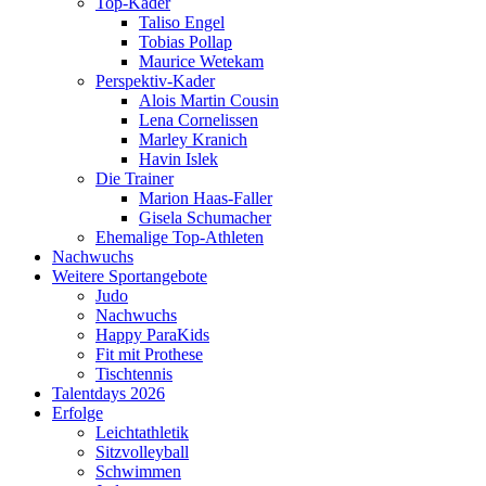
Top-Kader
Taliso Engel
Tobias Pollap
Maurice Wetekam
Perspektiv-Kader
Alois Martin Cousin
Lena Cornelissen
Marley Kranich
Havin Islek
Die Trainer
Marion Haas-Faller
Gisela Schumacher
Ehemalige Top-Athleten
Nachwuchs
Weitere Sportangebote
Judo
Nachwuchs
Happy ParaKids
Fit mit Prothese
Tischtennis
Talentdays 2026
Erfolge
Leichtathletik
Sitzvolleyball
Schwimmen