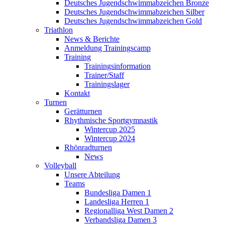
Deutsches Jugendschwimmabzeichen Bronze
Deutsches Jugendschwimmabzeichen Silber
Deutsches Jugendschwimmabzeichen Gold
Triathlon
News & Berichte
Anmeldung Trainingscamp
Training
Trainingsinformation
Trainer/Staff
Trainingslager
Kontakt
Turnen
Gerätturnen
Rhythmische Sportgymnastik
Wintercup 2025
Wintercup 2024
Rhönradturnen
News
Volleyball
Unsere Abteilung
Teams
Bundesliga Damen 1
Landesliga Herren 1
Regionalliga West Damen 2
Verbandsliga Damen 3