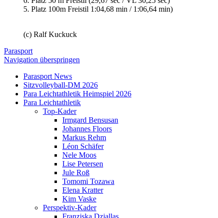
6. Platz 50 m Freistil (29,67 sec / VL 30,25 sec)
5. Platz 100m Freistil 1:04,68 min / 1:06,64 min)
(c) Ralf Kuckuck
Parasport
Navigation überspringen
Parasport News
Sitzvolleyball-DM 2026
Para Leichtathletik Heimspiel 2026
Para Leichtathletik
Top-Kader
Irmgard Bensusan
Johannes Floors
Markus Rehm
Léon Schäfer
Nele Moos
Lise Petersen
Jule Roß
Tomomi Tozawa
Elena Kratter
Kim Vaske
Perspektiv-Kader
Franziska Dziallas