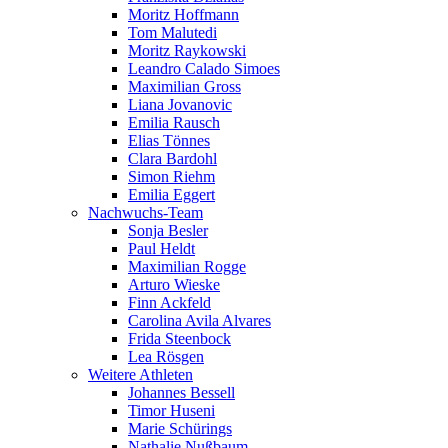
Moritz Hoffmann
Tom Malutedi
Moritz Raykowski
Leandro Calado Simoes
Maximilian Gross
Liana Jovanovic
Emilia Rausch
Elias Tönnes
Clara Bardohl
Simon Riehm
Emilia Eggert
Nachwuchs-Team
Sonja Besler
Paul Heldt
Maximilian Rogge
Arturo Wieske
Finn Ackfeld
Carolina Avila Alvares
Frida Steenbock
Lea Rösgen
Weitere Athleten
Johannes Bessell
Timor Huseni
Marie Schürings
Nathalie Nußbaum