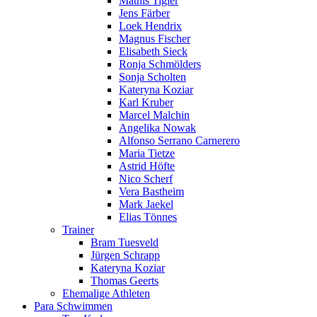
Mathis Tigler
Jens Färber
Loek Hendrix
Magnus Fischer
Elisabeth Sieck
Ronja Schmölders
Sonja Scholten
Kateryna Koziar
Karl Kruber
Marcel Malchin
Angelika Nowak
Alfonso Serrano Carnerero
Maria Tietze
Astrid Höfte
Nico Scherf
Vera Bastheim
Mark Jaekel
Elias Tönnes
Trainer
Bram Tuesveld
Jürgen Schrapp
Kateryna Koziar
Thomas Geerts
Ehemalige Athleten
Para Schwimmen