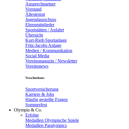
Ansprechpartner
Vorstand
Ältestenrat
Jugendausschuss
Ehrenmitglieder
Sportstätten / Anfahrt
Übersicht
Kurt-Rieß-Sportanlage
Fritz-Jacobi-Anlage
Medien / Kommunikation
Social Media
Vereinsmagazin / Newsletter
Vereinsnews
Verschiedenes
Sportversicherung
Karriere & Jobs
Häufig gestellte Fragen
Sommerfest
Olympia & Co.
Erfolge
Medaillen Olympische Spiele
Medaillen Paralympics