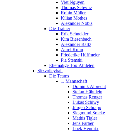
Viet Nguyen
Thomas Schwirz
Robin Müller
Kilian Mothes
Alexander Nobis
Die Trainer
Erik Schneider
Kira Biesenbach
Alexander Bartz
Aurel Kuhn
Friederike Hüffmeier
Pia Stemski
Ehemalige Top-Athleten
Sitzvolleyball
Die Teams
1. Mannschaft
Dominik Albrecht
Stefan Hähnlein
Thomas Renger
Lukas Schiwy
Jürgen Schrapp
Siegmund Soicke
Mathis Tigler
Jens Färber
Loek Hendrix