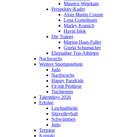
Maurice Wetekam
Perspektiv-Kader
Alois Martin Cousin
Lena Cornelissen
Marley Kranich
Havin Islek
Die Trainer
Marion Haas-Faller
Gisela Schumacher
Ehemalige Top-Athleten
Nachwuchs
Weitere Sportangebote
Judo
Nachwuchs
Happy ParaKids
Fit mit Prothese
Tischtennis
Talentdays 2026
Erfolge
Leichtathletik
Sitzvolleyball
Schwimmen
Judo
Termine
Kontakt