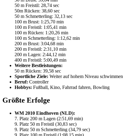
50 m Freistil: 28,74 sec
50m Rücken: 38,60 sec
50 m Schmetterling: 32,13 sec
100 m Brust: 1:25,70 min
100 m Freistil: 1:05,41 min
100 m Rücken: 1:20,26 min
100 m Schmetterling: 1:12,62 min
200 m Brust: 3:04,68 min
200 m Freistil: 2:31,10 min
200 m Lagen: 2:44,12 min
400 m Freistil: 5:00,49 min
Weitere Bestleistungen:
50 m Rücken: 39,58 sec
Sportliche Ziele:
Weiter auf hohem Niveau schwimmen
Beruf:
Controller
Hobbys:
Fußball, Kino, Fahrrad fahren, Bowling
Größte Erfolge
WM 2010 Eindhoven (NLD):
7. Platz 200 m Lagen (2:51,69 min)
9. Platz 50 m Freistil (30,83 sec)
9. Platz 50 m Schmetterling (34,79 sec)
9. Platz 100 m Freistil (1:08,15 min)