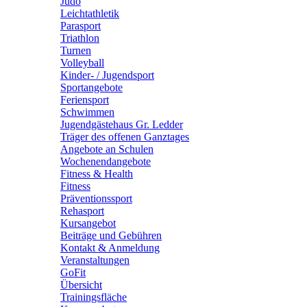
Judo
Leichtathletik
Parasport
Triathlon
Turnen
Volleyball
Kinder- / Jugendsport
Sportangebote
Feriensport
Schwimmen
Jugendgästehaus Gr. Ledder
Träger des offenen Ganztages
Angebote an Schulen
Wochenendangebote
Fitness & Health
Fitness
Präventionssport
Rehasport
Kursangebot
Beiträge und Gebühren
Kontakt & Anmeldung
Veranstaltungen
GoFit
Übersicht
Trainingsfläche