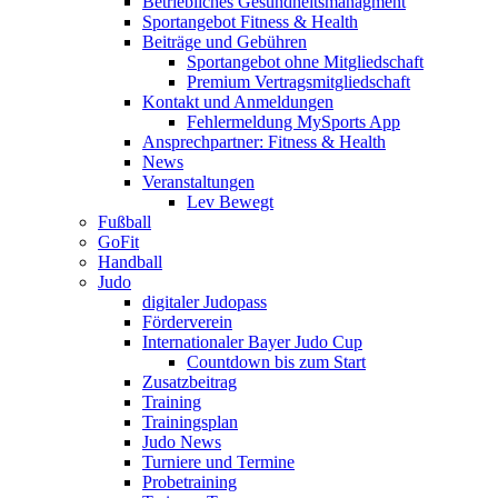
Betriebliches Gesundheitsmanagment
Sportangebot Fitness & Health
Beiträge und Gebühren
Sportangebot ohne Mitgliedschaft
Premium Vertragsmitgliedschaft
Kontakt und Anmeldungen
Fehlermeldung MySports App
Ansprechpartner: Fitness & Health
News
Veranstaltungen
Lev Bewegt
Fußball
GoFit
Handball
Judo
digitaler Judopass
Förderverein
Internationaler Bayer Judo Cup
Countdown bis zum Start
Zusatzbeitrag
Training
Trainingsplan
Judo News
Turniere und Termine
Probetraining