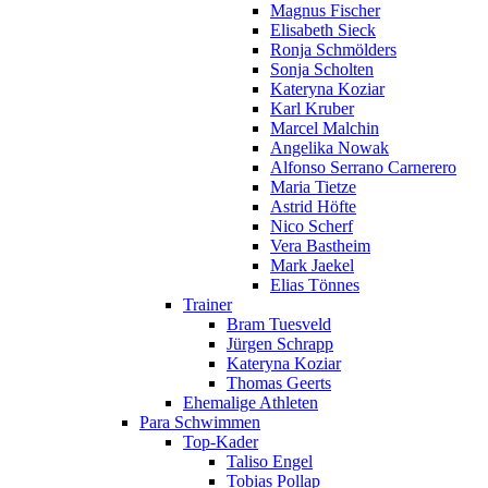
Magnus Fischer
Elisabeth Sieck
Ronja Schmölders
Sonja Scholten
Kateryna Koziar
Karl Kruber
Marcel Malchin
Angelika Nowak
Alfonso Serrano Carnerero
Maria Tietze
Astrid Höfte
Nico Scherf
Vera Bastheim
Mark Jaekel
Elias Tönnes
Trainer
Bram Tuesveld
Jürgen Schrapp
Kateryna Koziar
Thomas Geerts
Ehemalige Athleten
Para Schwimmen
Top-Kader
Taliso Engel
Tobias Pollap