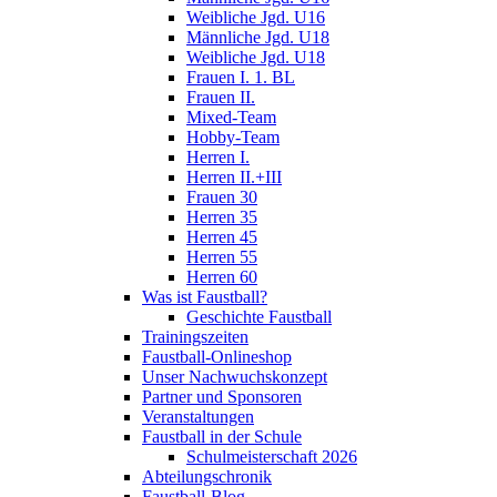
Weibliche Jgd. U16
Männliche Jgd. U18
Weibliche Jgd. U18
Frauen I. 1. BL
Frauen II.
Mixed-Team
Hobby-Team
Herren I.
Herren II.+III
Frauen 30
Herren 35
Herren 45
Herren 55
Herren 60
Was ist Faustball?
Geschichte Faustball
Trainingszeiten
Faustball-Onlineshop
Unser Nachwuchskonzept
Partner und Sponsoren
Veranstaltungen
Faustball in der Schule
Schulmeisterschaft 2026
Abteilungschronik
Faustball-Blog