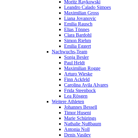
Moritz Raykowski
Leandro Calado Simoes
Maximilian Gross
Liana Jovanovic
Emilia Rausch
Elias Tönnes
Clara Bardohl
Simon Riehm
Emilia Eggert
Nachwuchs-Team
Sonja Besler
Paul Heldt
Maximilian Rogge
Arturo Wieske
Finn Ackfeld
Carolina Avila Alvares
Frida Steenbock
Lea Rösgen
Weitere Athleten
Johannes Bessell
Timor Huseni
Marie Schürings
Nathalie Nußbaum
Antonia Noll
Denis Vasilev