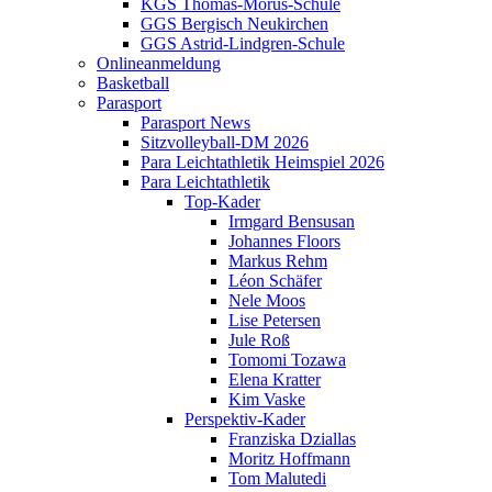
KGS Thomas-Morus-Schule
GGS Bergisch Neukirchen
GGS Astrid-Lindgren-Schule
Onlineanmeldung
Basketball
Parasport
Parasport News
Sitzvolleyball-DM 2026
Para Leichtathletik Heimspiel 2026
Para Leichtathletik
Top-Kader
Irmgard Bensusan
Johannes Floors
Markus Rehm
Léon Schäfer
Nele Moos
Lise Petersen
Jule Roß
Tomomi Tozawa
Elena Kratter
Kim Vaske
Perspektiv-Kader
Franziska Dziallas
Moritz Hoffmann
Tom Malutedi