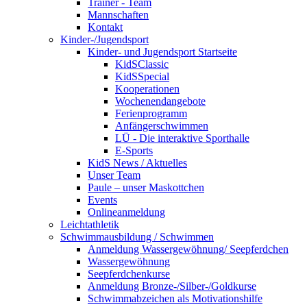
Trainer - Team
Mannschaften
Kontakt
Kinder-/Jugendsport
Kinder- und Jugendsport Startseite
KidSClassic
KidSSpecial
Kooperationen
Wochenendangebote
Ferienprogramm
Anfängerschwimmen
LÜ - Die interaktive Sporthalle
E-Sports
KidS News / Aktuelles
Unser Team
Paule – unser Maskottchen
Events
Onlineanmeldung
Leichtathletik
Schwimmausbildung / Schwimmen
Anmeldung Wassergewöhnung/ Seepferdchen
Wassergewöhnung
Seepferdchenkurse
Anmeldung Bronze-/Silber-/Goldkurse
Schwimmabzeichen als Motivationshilfe