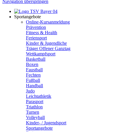
Navigation überspringen
Sportangebote
Online-Kursanmeldung
Prävention
Fitness & Health
Feriensport
Kinder & Jugendliche
Träger Offener Ganztag
Wettkampfsport
Basketball
Boxen
Faustball
Fechten
Fußball
Handball
Judo
Leichtathletik
Parasport
Triathlon
Turnen
Volleyball
Kinder- / Jugendsport
Sportangebote