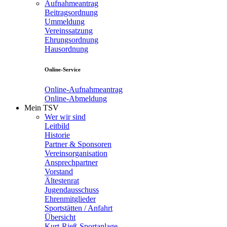
Aufnahmeantrag
Beitragsordnung
Ummeldung
Vereinssatzung
Ehrungsordnung
Hausordnung
Online-Service
Online-Aufnahmeantrag
Online-Abmeldung
Mein TSV
Wer wir sind
Leitbild
Historie
Partner & Sponsoren
Vereinsorganisation
Ansprechpartner
Vorstand
Ältestenrat
Jugendausschuss
Ehrenmitglieder
Sportstätten / Anfahrt
Übersicht
Kurt-Rieß-Sportanlage