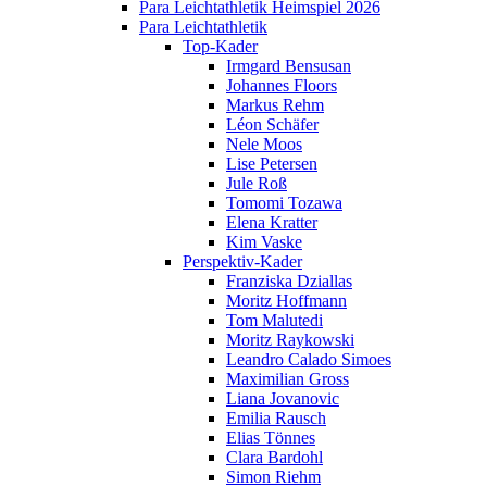
Para Leichtathletik Heimspiel 2026
Para Leichtathletik
Top-Kader
Irmgard Bensusan
Johannes Floors
Markus Rehm
Léon Schäfer
Nele Moos
Lise Petersen
Jule Roß
Tomomi Tozawa
Elena Kratter
Kim Vaske
Perspektiv-Kader
Franziska Dziallas
Moritz Hoffmann
Tom Malutedi
Moritz Raykowski
Leandro Calado Simoes
Maximilian Gross
Liana Jovanovic
Emilia Rausch
Elias Tönnes
Clara Bardohl
Simon Riehm