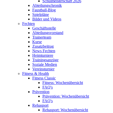
Schulmeisterschaft 2026
Abteilungschronik
Faustball-Blog
Spielpläne
Bilder und Videos
Fechten
Geschäftsstelle
Abteilungsvorstand
Trainerteam
Kurse
Zusatzbeitrag
News Fechten
Heimturniere
Trainingsanzüge
Soziale Medien
Vereinsturnier
Fitness & Health
Fitness Classic
Fitness: Wochenübersicht
FAQ's
Prävention
Prävention: Wochenübersicht
FAQ's
Rehasport
Rehasport: Wochenübersicht