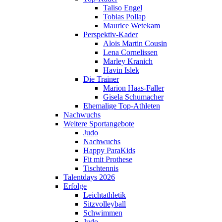
Taliso Engel
Tobias Pollap
Maurice Wetekam
Perspektiv-Kader
Alois Martin Cousin
Lena Cornelissen
Marley Kranich
Havin Islek
Die Trainer
Marion Haas-Faller
Gisela Schumacher
Ehemalige Top-Athleten
Nachwuchs
Weitere Sportangebote
Judo
Nachwuchs
Happy ParaKids
Fit mit Prothese
Tischtennis
Talentdays 2026
Erfolge
Leichtathletik
Sitzvolleyball
Schwimmen
Judo