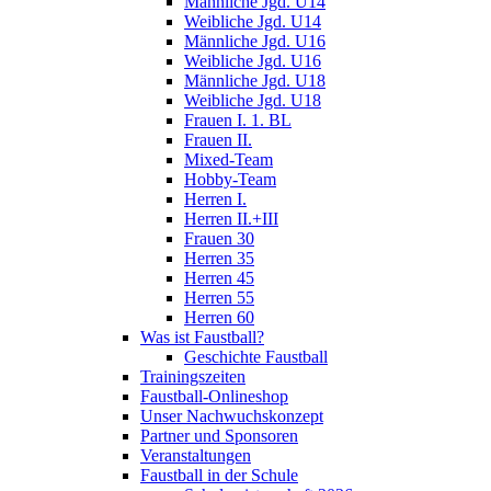
Männliche Jgd. U14
Weibliche Jgd. U14
Männliche Jgd. U16
Weibliche Jgd. U16
Männliche Jgd. U18
Weibliche Jgd. U18
Frauen I. 1. BL
Frauen II.
Mixed-Team
Hobby-Team
Herren I.
Herren II.+III
Frauen 30
Herren 35
Herren 45
Herren 55
Herren 60
Was ist Faustball?
Geschichte Faustball
Trainingszeiten
Faustball-Onlineshop
Unser Nachwuchskonzept
Partner und Sponsoren
Veranstaltungen
Faustball in der Schule