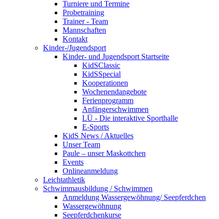
Turniere und Termine
Probetraining
Trainer - Team
Mannschaften
Kontakt
Kinder-/Jugendsport
Kinder- und Jugendsport Startseite
KidSClassic
KidSSpecial
Kooperationen
Wochenendangebote
Ferienprogramm
Anfängerschwimmen
LÜ - Die interaktive Sporthalle
E-Sports
KidS News / Aktuelles
Unser Team
Paule – unser Maskottchen
Events
Onlineanmeldung
Leichtathletik
Schwimmausbildung / Schwimmen
Anmeldung Wassergewöhnung/ Seepferdchen
Wassergewöhnung
Seepferdchenkurse