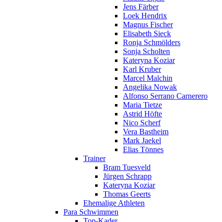
Jens Färber
Loek Hendrix
Magnus Fischer
Elisabeth Sieck
Ronja Schmölders
Sonja Scholten
Kateryna Koziar
Karl Kruber
Marcel Malchin
Angelika Nowak
Alfonso Serrano Carnerero
Maria Tietze
Astrid Höfte
Nico Scherf
Vera Bastheim
Mark Jaekel
Elias Tönnes
Trainer
Bram Tuesveld
Jürgen Schrapp
Kateryna Koziar
Thomas Geerts
Ehemalige Athleten
Para Schwimmen
Top-Kader