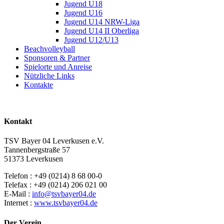
Jugend U18
Jugend U16
Jugend U14 NRW-Liga
Jugend U14 II Oberliga
Jugend U12/U13
Beachvolleyball
Sponsoren & Partner
Spielorte und Anreise
Nützliche Links
Kontakte
Kontakt
TSV Bayer 04 Leverkusen e.V.
Tannenbergstraße 57
51373 Leverkusen
Telefon : +49 (0214) 8 68 00-0
Telefax : +49 (0214) 206 021 00
E-Mail :
info@tsvbayer04.de
Internet :
www.tsvbayer04.de
Der Verein