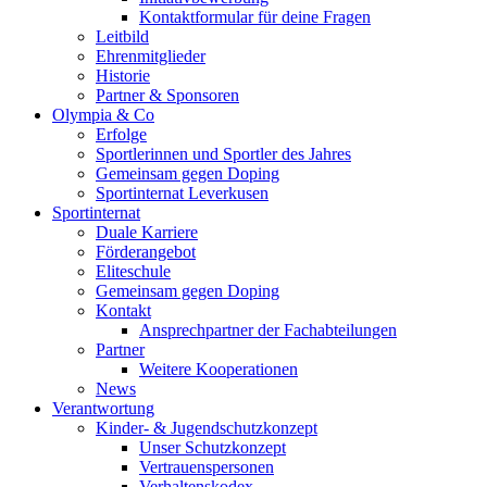
Kontaktformular für deine Fragen
Leitbild
Ehrenmitglieder
Historie
Partner & Sponsoren
Olympia & Co
Erfolge
Sportlerinnen und Sportler des Jahres
Gemeinsam gegen Doping
Sportinternat Leverkusen
Sportinternat
Duale Karriere
Förderangebot
Eliteschule
Gemeinsam gegen Doping
Kontakt
Ansprechpartner der Fachabteilungen
Partner
Weitere Kooperationen
News
Verantwortung
Kinder- & Jugendschutzkonzept
Unser Schutzkonzept
Vertrauenspersonen
Verhaltenskodex