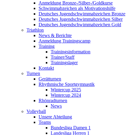
Anmeldung Bronze-/Silber-/Goldkurse
Schwimmabzeichen als Motivationshilfe
Deutsches Jugendschwimmabzeichen Bronze
Deutsches Jugendschwimmabzeichen Silber
Deutsches Jugendschwimmabzeichen Gold
Triathlon
News & Berichte
Anmeldung Trainingscamp
Training
Trainingsinformation
Trainer/Staff
Trainingslager
Kontakt
Turnen
Gerätturnen
Rhythmische Sportgymnastik
Wintercup 2025
Wintercup 2024
Rhönradturnen
News
Volleyball
Unsere Abteilung
Teams
Bundesliga Damen 1
Landesliga Herren 1