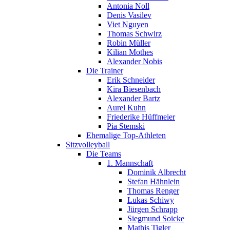
Antonia Noll
Denis Vasilev
Viet Nguyen
Thomas Schwirz
Robin Müller
Kilian Mothes
Alexander Nobis
Die Trainer
Erik Schneider
Kira Biesenbach
Alexander Bartz
Aurel Kuhn
Friederike Hüffmeier
Pia Stemski
Ehemalige Top-Athleten
Sitzvolleyball
Die Teams
1. Mannschaft
Dominik Albrecht
Stefan Hähnlein
Thomas Renger
Lukas Schiwy
Jürgen Schrapp
Siegmund Soicke
Mathis Tigler