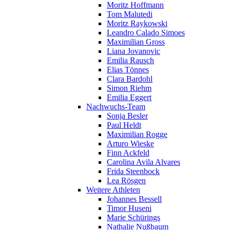
Moritz Hoffmann
Tom Malutedi
Moritz Raykowski
Leandro Calado Simoes
Maximilian Gross
Liana Jovanovic
Emilia Rausch
Elias Tönnes
Clara Bardohl
Simon Riehm
Emilia Eggert
Nachwuchs-Team
Sonja Besler
Paul Heldt
Maximilian Rogge
Arturo Wieske
Finn Ackfeld
Carolina Avila Alvares
Frida Steenbock
Lea Rösgen
Weitere Athleten
Johannes Bessell
Timor Huseni
Marie Schürings
Nathalie Nußbaum