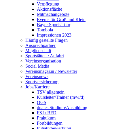
Verpflegung
Aktionsfläche
Mitmachangebote
Events für Groß und Klein
Bayer Sports Tour
Tombola
Impressionen 2023
Häufig gestellte Fragen
Ansprechpartner
Mitgliedschaft
Sportstätten / Anfahrt
Vereinsorganisation
Social Media
Vereinsmagazin / Newsletter
Vereinsnews
Sportversicherung
Jobs/Karriere
TSV allgemein
Kursleiter/Trainer (m/w/d)
OGS
duales Studium/Ausbildung
FSJ / BFD
Praktikum
Fortbildungen
Initiativbewerbung