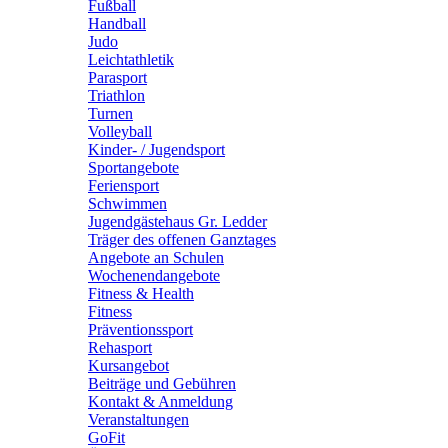
Fußball
Handball
Judo
Leichtathletik
Parasport
Triathlon
Turnen
Volleyball
Kinder- / Jugendsport
Sportangebote
Feriensport
Schwimmen
Jugendgästehaus Gr. Ledder
Träger des offenen Ganztages
Angebote an Schulen
Wochenendangebote
Fitness & Health
Fitness
Präventionssport
Rehasport
Kursangebot
Beiträge und Gebühren
Kontakt & Anmeldung
Veranstaltungen
GoFit