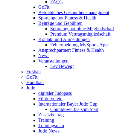
FAQ's
GoFit
Betriebliches Gesundheitsmanagment
Sportangebot Fitness & Health
Beiträge und Gebühren
Sportangebot ohne Mitgliedschaft
Premium Vertragsmitgliedschaft
Kontakt und Anmeldungen
Fehlermeldung MySports App
Ansprechpartner: Fitness & Health
News
Veranstaltungen
Lev Bewegt
Fußball
GoFit
Handball
Judo
digitaler Judopass
Förderverein
Internationaler Bayer Judo Cup
Countdown bis zum Start
Zusatzbeitrag
Training
Trainingsplan
Judo News