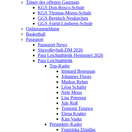
Träger des offenen Ganztags
KGS Don-Bosco-Schule
KGS Thomas-Morus-Schule
GGS Bergisch Neukirchen
GGS Astrid-Lindgren-Schule
Onlineanmeldung
Basketball
Parasport
Parasport News
Sitzvolleyball-DM 2026
Para Leichtathletik Heimspiel 2026
Para Leichtathletik
Top-Kader
Irmgard Bensusan
Johannes Floors
Markus Rehm
Léon Schäfer
Nele Moos
Lise Petersen
Jule Roß
Tomomi Tozawa
Elena Kratter
Kim Vaske
Perspektiv-Kader
Franziska Dziallas