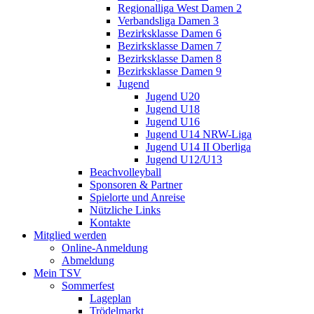
Regionalliga West Damen 2
Verbandsliga Damen 3
Bezirksklasse Damen 6
Bezirksklasse Damen 7
Bezirksklasse Damen 8
Bezirksklasse Damen 9
Jugend
Jugend U20
Jugend U18
Jugend U16
Jugend U14 NRW-Liga
Jugend U14 II Oberliga
Jugend U12/U13
Beachvolleyball
Sponsoren & Partner
Spielorte und Anreise
Nützliche Links
Kontakte
Mitglied werden
Online-Anmeldung
Abmeldung
Mein TSV
Sommerfest
Lageplan
Trödelmarkt