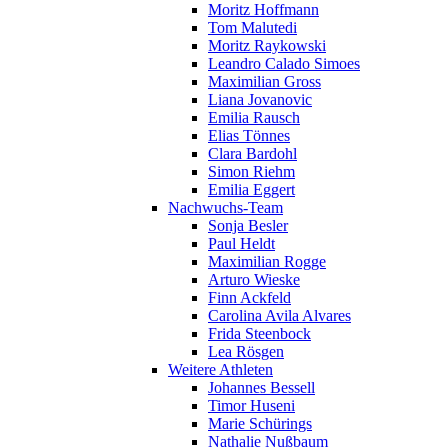
Moritz Hoffmann
Tom Malutedi
Moritz Raykowski
Leandro Calado Simoes
Maximilian Gross
Liana Jovanovic
Emilia Rausch
Elias Tönnes
Clara Bardohl
Simon Riehm
Emilia Eggert
Nachwuchs-Team
Sonja Besler
Paul Heldt
Maximilian Rogge
Arturo Wieske
Finn Ackfeld
Carolina Avila Alvares
Frida Steenbock
Lea Rösgen
Weitere Athleten
Johannes Bessell
Timor Huseni
Marie Schürings
Nathalie Nußbaum