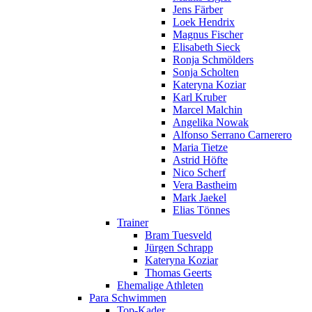
Jens Färber
Loek Hendrix
Magnus Fischer
Elisabeth Sieck
Ronja Schmölders
Sonja Scholten
Kateryna Koziar
Karl Kruber
Marcel Malchin
Angelika Nowak
Alfonso Serrano Carnerero
Maria Tietze
Astrid Höfte
Nico Scherf
Vera Bastheim
Mark Jaekel
Elias Tönnes
Trainer
Bram Tuesveld
Jürgen Schrapp
Kateryna Koziar
Thomas Geerts
Ehemalige Athleten
Para Schwimmen
Top-Kader