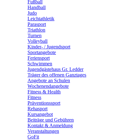
Fußball
Handball
Judo
Leichtathletik
Parasport
Triathlon
Turnen
Volleyball
Kinder- / Jugendsport
Sportangebote
Feriensport
Schwimmen
Jugendgästehaus Gr. Ledder
Träger des offenen Ganztages
Angebote an Schulen
Wochenendangebote
Fitness & Health
Fitness
Präventionssport
Rehasport
Kursangebot
Beiträge und Gebühren
Kontakt & Anmeldung
Veranstaltungen
GoFit