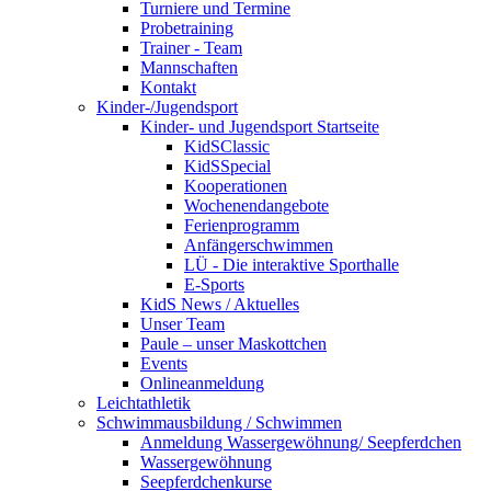
Turniere und Termine
Probetraining
Trainer - Team
Mannschaften
Kontakt
Kinder-/Jugendsport
Kinder- und Jugendsport Startseite
KidSClassic
KidSSpecial
Kooperationen
Wochenendangebote
Ferienprogramm
Anfängerschwimmen
LÜ - Die interaktive Sporthalle
E-Sports
KidS News / Aktuelles
Unser Team
Paule – unser Maskottchen
Events
Onlineanmeldung
Leichtathletik
Schwimmausbildung / Schwimmen
Anmeldung Wassergewöhnung/ Seepferdchen
Wassergewöhnung
Seepferdchenkurse