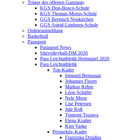
Träger des offenen Ganztags
KGS Don-Bosco-Schule
KGS Thomas-Morus-Schule
GGS Bergisch Neukirchen
GGS Astrid-Lindgren-Schule
Onlineanmeldung
Basketball
Parasport
Parasport News
Sitzvolleyball-DM 2026
Para Leichtathletik Heimspiel 2026
Para Leichtathletik
Top-Kader
Irmgard Bensusan
Johannes Floors
Markus Rehm
Léon Schäfer
Nele Moos
Lise Petersen
Jule Roß
Tomomi Tozawa
Elena Kratter
Kim Vaske
Perspektiv-Kader
Franziska Dziallas