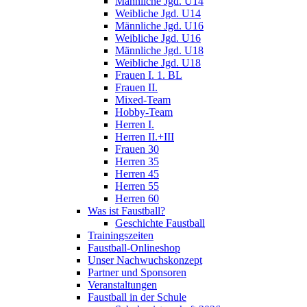
Männliche Jgd. U14
Weibliche Jgd. U14
Männliche Jgd. U16
Weibliche Jgd. U16
Männliche Jgd. U18
Weibliche Jgd. U18
Frauen I. 1. BL
Frauen II.
Mixed-Team
Hobby-Team
Herren I.
Herren II.+III
Frauen 30
Herren 35
Herren 45
Herren 55
Herren 60
Was ist Faustball?
Geschichte Faustball
Trainingszeiten
Faustball-Onlineshop
Unser Nachwuchskonzept
Partner und Sponsoren
Veranstaltungen
Faustball in der Schule