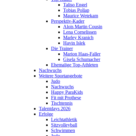
Taliso Engel
Tobias Pollap
Maurice Wetekam
Perspektiv-Kader
Alois Martin Cousin
Lena Cornelissen
Marley Kranich
Havin Islek
Die Trainer
Marion Haas-Faller
Gisela Schumacher
Ehemalige Top-Athleten
Nachwuchs
Weitere Sportangebote
Judo
Nachwuchs
Happy ParaKids
Fit mit Prothese
Tischtennis
Talentdays 2026
Erfolge
Leichtathletik
Sitzvolleyball
Schwimmen
Judo