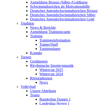
Anmeldung Bronze-/Silber-/Goldkurse
Schwimmabzeichen als Motivationshilfe
Deutsches Jugendschwimmabzeichen Bronze
Deutsches Jugendschwimmabzeichen Silber
Deutsches Jugendschwimmabzeichen Gold
Triathlon
News & Berichte
Anmeldung Trainingscamp
Training
Trainingsinformation
Trainer/Staff
Trainingslager
Kontakt
Turnen
Gerätturnen
Rhythmische Sportgymnastik
Wintercup 2025
Wintercup 2024
Rhönradturnen
News
Volleyball
Unsere Abteilung
Teams
Bundesliga Damen 1
Landesliga Herren 1