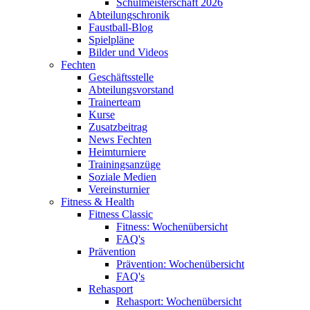
Schulmeisterschaft 2026
Abteilungschronik
Faustball-Blog
Spielpläne
Bilder und Videos
Fechten
Geschäftsstelle
Abteilungsvorstand
Trainerteam
Kurse
Zusatzbeitrag
News Fechten
Heimturniere
Trainingsanzüge
Soziale Medien
Vereinsturnier
Fitness & Health
Fitness Classic
Fitness: Wochenübersicht
FAQ's
Prävention
Prävention: Wochenübersicht
FAQ's
Rehasport
Rehasport: Wochenübersicht