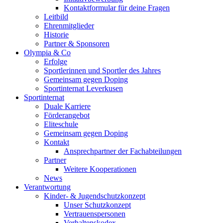
Kontaktformular für deine Fragen
Leitbild
Ehrenmitglieder
Historie
Partner & Sponsoren
Olympia & Co
Erfolge
Sportlerinnen und Sportler des Jahres
Gemeinsam gegen Doping
Sportinternat Leverkusen
Sportinternat
Duale Karriere
Förderangebot
Eliteschule
Gemeinsam gegen Doping
Kontakt
Ansprechpartner der Fachabteilungen
Partner
Weitere Kooperationen
News
Verantwortung
Kinder- & Jugendschutzkonzept
Unser Schutzkonzept
Vertrauenspersonen
Verhaltenskodex