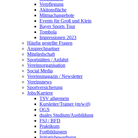
Verpflegung
Aktionsfläche
Mitmachangebote
Events für Groß und Klein
Bayer Sports Tour
Tombola
Impressionen 2023
Häufig gestellte Fragen
Ansprechpartner
Mitgliedschaft
Sportstätten / Anfahrt
Vereinsorganisation
Social Media
Vereinsmagazin / Newsletter
Vereinsnews
Sportversicherung
Jobs/Karriere
TSV allgemein
Kursleiter/Trainer (m/w/d)
OGS
duales Studium/Ausbildung
FSJ / BFD
Praktikum
Fortbildungen
Initiativbewerbung