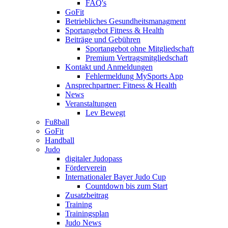
FAQ's
GoFit
Betriebliches Gesundheitsmanagment
Sportangebot Fitness & Health
Beiträge und Gebühren
Sportangebot ohne Mitgliedschaft
Premium Vertragsmitgliedschaft
Kontakt und Anmeldungen
Fehlermeldung MySports App
Ansprechpartner: Fitness & Health
News
Veranstaltungen
Lev Bewegt
Fußball
GoFit
Handball
Judo
digitaler Judopass
Förderverein
Internationaler Bayer Judo Cup
Countdown bis zum Start
Zusatzbeitrag
Training
Trainingsplan
Judo News