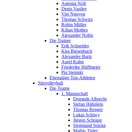
Antonia Noll
Denis Vasilev
Viet Nguyen
Thomas Schwirz
Robin Müller
Kilian Mothes
Alexander Nobis
Die Trainer
Erik Schneider
Kira Biesenbach
Alexander Bartz
Aurel Kuhn
Friederike Hüffmeier
Pia Stemski
Ehemalige Top-Athleten
Sitzvolleyball
Die Teams
1. Mannschaft
Dominik Albrecht
Stefan Hähnlein
Thomas Renger
Lukas Schiwy
Jürgen Schrapp
Siegmund Soicke
Mathis Tigler