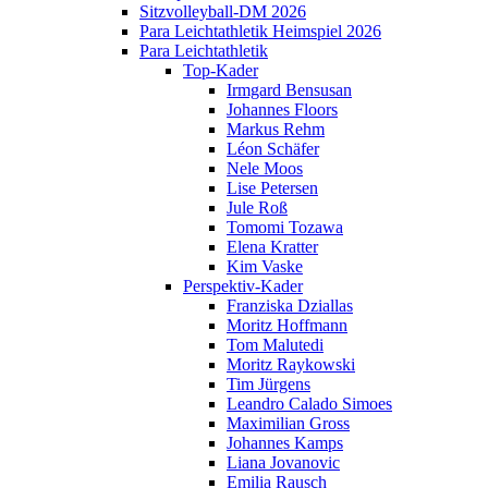
Sitzvolleyball-DM 2026
Para Leichtathletik Heimspiel 2026
Para Leichtathletik
Top-Kader
Irmgard Bensusan
Johannes Floors
Markus Rehm
Léon Schäfer
Nele Moos
Lise Petersen
Jule Roß
Tomomi Tozawa
Elena Kratter
Kim Vaske
Perspektiv-Kader
Franziska Dziallas
Moritz Hoffmann
Tom Malutedi
Moritz Raykowski
Tim Jürgens
Leandro Calado Simoes
Maximilian Gross
Johannes Kamps
Liana Jovanovic
Emilia Rausch