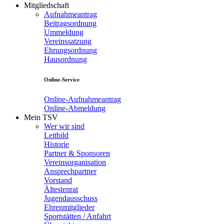
Mitgliedschaft
Aufnahmeantrag
Beitragsordnung
Ummeldung
Vereinssatzung
Ehrungsordnung
Hausordnung
Online-Service
Online-Aufnahmeantrag
Online-Abmeldung
Mein TSV
Wer wir sind
Leitbild
Historie
Partner & Sponsoren
Vereinsorganisation
Ansprechpartner
Vorstand
Ältestenrat
Jugendausschuss
Ehrenmitglieder
Sportstätten / Anfahrt