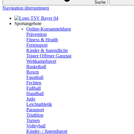
Suche
Navigation überspringen
Sportangebote
Online-Kursanmeldung
Prävention
Fitness & Health
Feriensport
Kinder & Jugendliche
Träger Offener Ganztag
Wettkampfsport
Basketball
Boxen
Faustball
Fechten
Fußball
Handball
Judo
Leichtathletik
Parasport
Triathlon
Turnen
Volleyball
Kinder- / Jugendsport