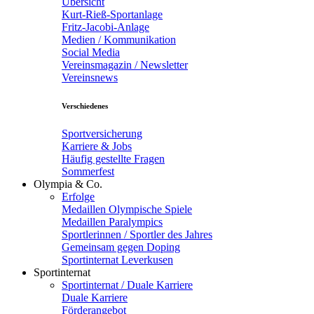
Übersicht
Kurt-Rieß-Sportanlage
Fritz-Jacobi-Anlage
Medien / Kommunikation
Social Media
Vereinsmagazin / Newsletter
Vereinsnews
Verschiedenes
Sportversicherung
Karriere & Jobs
Häufig gestellte Fragen
Sommerfest
Olympia & Co.
Erfolge
Medaillen Olympische Spiele
Medaillen Paralympics
Sportlerinnen / Sportler des Jahres
Gemeinsam gegen Doping
Sportinternat Leverkusen
Sportinternat
Sportinternat / Duale Karriere
Duale Karriere
Förderangebot