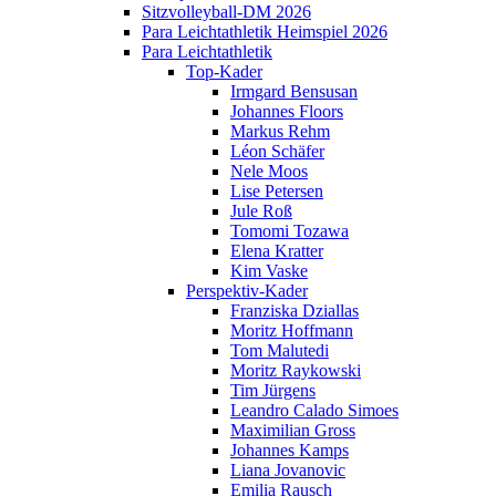
Sitzvolleyball-DM 2026
Para Leichtathletik Heimspiel 2026
Para Leichtathletik
Top-Kader
Irmgard Bensusan
Johannes Floors
Markus Rehm
Léon Schäfer
Nele Moos
Lise Petersen
Jule Roß
Tomomi Tozawa
Elena Kratter
Kim Vaske
Perspektiv-Kader
Franziska Dziallas
Moritz Hoffmann
Tom Malutedi
Moritz Raykowski
Tim Jürgens
Leandro Calado Simoes
Maximilian Gross
Johannes Kamps
Liana Jovanovic
Emilia Rausch