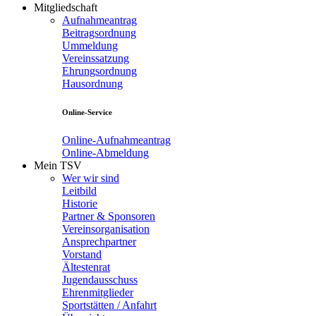
Mitgliedschaft
Aufnahmeantrag
Beitragsordnung
Ummeldung
Vereinssatzung
Ehrungsordnung
Hausordnung
Online-Service
Online-Aufnahmeantrag
Online-Abmeldung
Mein TSV
Wer wir sind
Leitbild
Historie
Partner & Sponsoren
Vereinsorganisation
Ansprechpartner
Vorstand
Ältestenrat
Jugendausschuss
Ehrenmitglieder
Sportstätten / Anfahrt