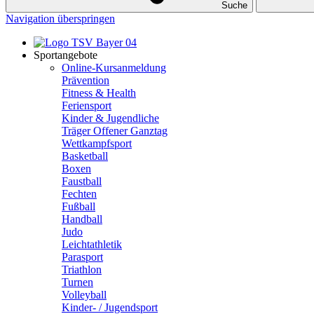
Suche
Navigation überspringen
Sportangebote
Online-Kursanmeldung
Prävention
Fitness & Health
Feriensport
Kinder & Jugendliche
Träger Offener Ganztag
Wettkampfsport
Basketball
Boxen
Faustball
Fechten
Fußball
Handball
Judo
Leichtathletik
Parasport
Triathlon
Turnen
Volleyball
Kinder- / Jugendsport