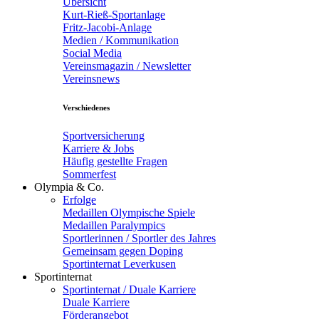
Übersicht
Kurt-Rieß-Sportanlage
Fritz-Jacobi-Anlage
Medien / Kommunikation
Social Media
Vereinsmagazin / Newsletter
Vereinsnews
Verschiedenes
Sportversicherung
Karriere & Jobs
Häufig gestellte Fragen
Sommerfest
Olympia & Co.
Erfolge
Medaillen Olympische Spiele
Medaillen Paralympics
Sportlerinnen / Sportler des Jahres
Gemeinsam gegen Doping
Sportinternat Leverkusen
Sportinternat
Sportinternat / Duale Karriere
Duale Karriere
Förderangebot