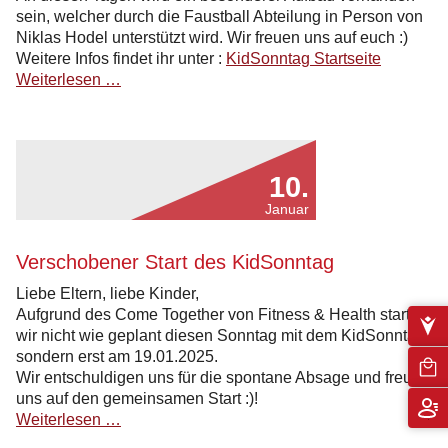
sein, welcher durch die Faustball Abteilung in Person von
Niklas Hodel unterstützt wird. Wir freuen uns auf euch :)
Weitere Infos findet ihr unter :
KidSonntag Startseite
Kidsonntag
Weiterlesen …
wird
am
26.1,
am
10.
2.2
und
Januar
am
23.2
Verschobener Start des KidSonntag
kostenlos
Liebe Eltern, liebe Kinder,
Aufgrund des Come Together von Fitness & Health starten
wir nicht wie geplant diesen Sonntag mit dem KidSonntag,
sondern erst am 19.01.2025.
Wir entschuldigen uns für die spontane Absage und freuen
uns auf den gemeinsamen Start :)!
Verschobener
Weiterlesen …
Start