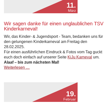
11.
März
Wir sagen danke für einen unglaublichen TSV
Kinderkarneval!
Wir, das Kinder- & Jugendsport - Team, bedanken uns für
den gelungenen Kinderkarneval am Freitag den
28.02.2025.
Für einen ausführlichen Eindruck & Fotos vom Tag guckt
euch doch einfach auf unserer Seite
KiJu Karneval
um.
Alaaf – bis zum nächsten Mal!
Wir
Weiterlesen …
sagen
danke
für
einen
19.
unglaublichen
TSV
Februar
Kinderkarneval!