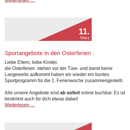
Weiterlesen …
für
unsere
Stadt"
Sportangebot
11.
Entfall
28.3.2025
März
Sportangebote in den Osterferien
Liebe Eltern, liebe Kinder,
die Osterferien stehen vor der Türe- und damit keine
Langeweile aufkommt haben wir wieder ein buntes
Sportprogramm für die 1. Ferienwoche zusammengestellt.
Alle unsere Angebote sind
ab sofort
online buchbar. Es ist
bestimmt auch für dich etwas dabei!
Sportangebote
Weiterlesen …
in
den
Osterferien