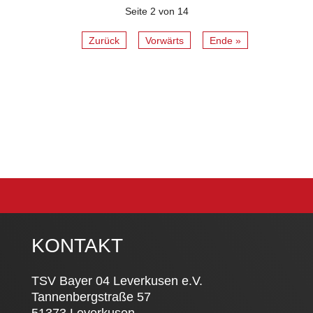
wieder!
Seite 2 von 14
Zurück
Vorwärts
Ende »
KONTAKT
TSV Bayer 04 Leverkusen e.V.
Tannenbergstraße 57