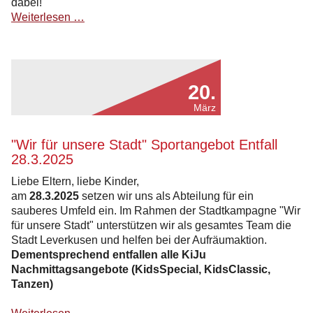
dabei!
Sportangebote
Weiterlesen …
in
der
1.-3.
Sommerferienwoche
20.
(14.07.25
-
März
01.08.25)
"Wir für unsere Stadt" Sportangebot Entfall
28.3.2025
Liebe Eltern, liebe Kinder,
am
28.3.2025
setzen wir uns als Abteilung für ein
sauberes Umfeld ein. Im Rahmen der Stadtkampagne "Wir
für unsere Stadt" unterstützen wir als gesamtes Team die
Stadt Leverkusen und helfen bei der Aufräumaktion.
Dementsprechend entfallen alle KiJu
Nachmittagsangebote (KidsSpecial, KidsClassic,
Tanzen)
"Wir