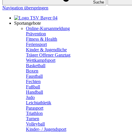
Suche
Navigation überspringen
Sportangebote
Online-Kursanmeldung
Prävention
Fitness & Health
Feriensport
Kinder & Jugendliche
Träger Offener Ganztag
Wettkampfsport
Basketball
Boxen
Faustball
Fechten
Fußball
Handball
Judo
Leichtathletik
Parasport
Triathlon
Turnen
Volleyball
Kinder- / Jugendsport