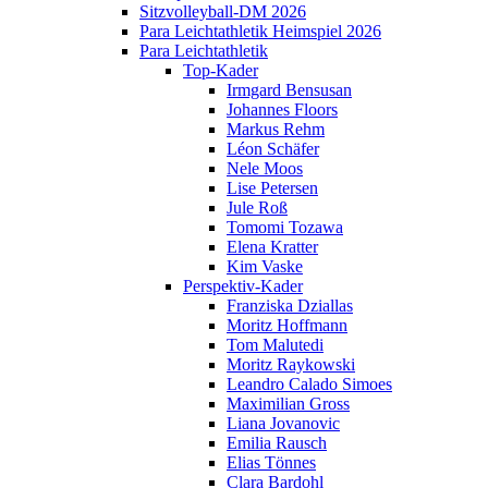
Sitzvolleyball-DM 2026
Para Leichtathletik Heimspiel 2026
Para Leichtathletik
Top-Kader
Irmgard Bensusan
Johannes Floors
Markus Rehm
Léon Schäfer
Nele Moos
Lise Petersen
Jule Roß
Tomomi Tozawa
Elena Kratter
Kim Vaske
Perspektiv-Kader
Franziska Dziallas
Moritz Hoffmann
Tom Malutedi
Moritz Raykowski
Leandro Calado Simoes
Maximilian Gross
Liana Jovanovic
Emilia Rausch
Elias Tönnes
Clara Bardohl