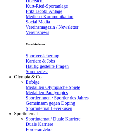
Übersicht
Kurt-Rieß-Sportanlage
Fritz-Jacobi-Anlage
Medien / Kommunikation
Social Media
Vereinsmagazin / Newsletter
Vereinsnews
Verschiedenes
Sportversicherung
Karriere & Jobs
Häufig gestellte Fragen
Sommerfest
Olympia & Co.
Erfolge
Medaillen Olympische Spiele
Medaillen Paralympics
Sportlerinnen / Sportler des Jahres
Gemeinsam gegen Doping
Sportinternat Leverkusen
Sportinternat
Sportinternat / Duale Karriere
Duale Karriere
Förderangebot