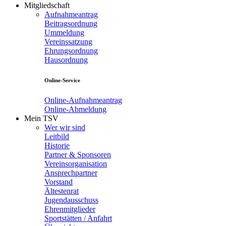
Mitgliedschaft
Aufnahmeantrag
Beitragsordnung
Ummeldung
Vereinssatzung
Ehrungsordnung
Hausordnung
Online-Service
Online-Aufnahmeantrag
Online-Abmeldung
Mein TSV
Wer wir sind
Leitbild
Historie
Partner & Sponsoren
Vereinsorganisation
Ansprechpartner
Vorstand
Ältestenrat
Jugendausschuss
Ehrenmitglieder
Sportstätten / Anfahrt