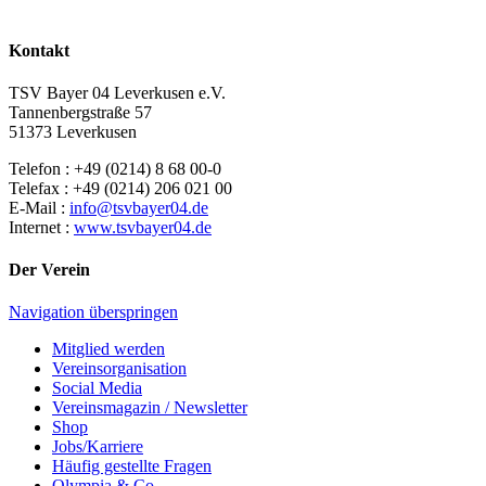
Kontakt
TSV Bayer 04 Leverkusen e.V.
Tannenbergstraße 57
51373 Leverkusen
Telefon : +49 (0214) 8 68 00-0
Telefax : +49 (0214) 206 021 00
E-Mail :
info@tsvbayer04.de
Internet :
www.tsvbayer04.de
Der Verein
Navigation überspringen
Mitglied werden
Vereinsorganisation
Social Media
Vereinsmagazin / Newsletter
Shop
Jobs/Karriere
Häufig gestellte Fragen
Olympia & Co