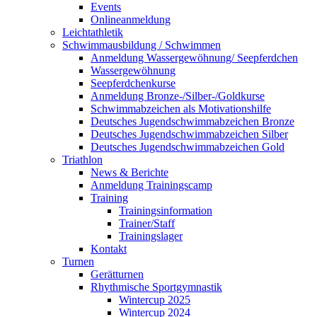
Events
Onlineanmeldung
Leichtathletik
Schwimmausbildung / Schwimmen
Anmeldung Wassergewöhnung/ Seepferdchen
Wassergewöhnung
Seepferdchenkurse
Anmeldung Bronze-/Silber-/Goldkurse
Schwimmabzeichen als Motivationshilfe
Deutsches Jugendschwimmabzeichen Bronze
Deutsches Jugendschwimmabzeichen Silber
Deutsches Jugendschwimmabzeichen Gold
Triathlon
News & Berichte
Anmeldung Trainingscamp
Training
Trainingsinformation
Trainer/Staff
Trainingslager
Kontakt
Turnen
Gerätturnen
Rhythmische Sportgymnastik
Wintercup 2025
Wintercup 2024