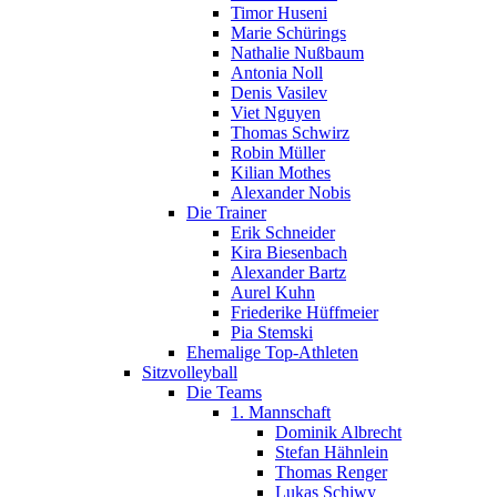
Timor Huseni
Marie Schürings
Nathalie Nußbaum
Antonia Noll
Denis Vasilev
Viet Nguyen
Thomas Schwirz
Robin Müller
Kilian Mothes
Alexander Nobis
Die Trainer
Erik Schneider
Kira Biesenbach
Alexander Bartz
Aurel Kuhn
Friederike Hüffmeier
Pia Stemski
Ehemalige Top-Athleten
Sitzvolleyball
Die Teams
1. Mannschaft
Dominik Albrecht
Stefan Hähnlein
Thomas Renger
Lukas Schiwy