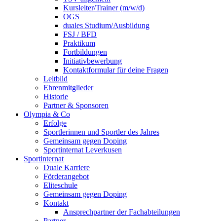
Kursleiter/Trainer (m/w/d)
OGS
duales Studium/Ausbildung
FSJ / BFD
Praktikum
Fortbildungen
Initiativbewerbung
Kontaktformular für deine Fragen
Leitbild
Ehrenmitglieder
Historie
Partner & Sponsoren
Olympia & Co
Erfolge
Sportlerinnen und Sportler des Jahres
Gemeinsam gegen Doping
Sportinternat Leverkusen
Sportinternat
Duale Karriere
Förderangebot
Eliteschule
Gemeinsam gegen Doping
Kontakt
Ansprechpartner der Fachabteilungen
Partner