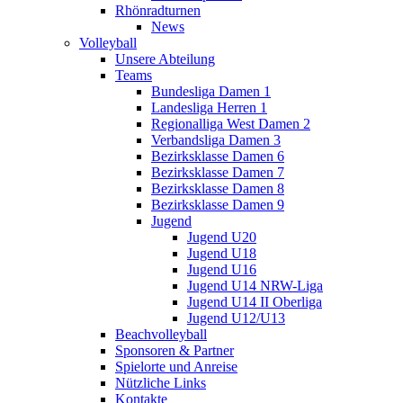
Rhönradturnen
News
Volleyball
Unsere Abteilung
Teams
Bundesliga Damen 1
Landesliga Herren 1
Regionalliga West Damen 2
Verbandsliga Damen 3
Bezirksklasse Damen 6
Bezirksklasse Damen 7
Bezirksklasse Damen 8
Bezirksklasse Damen 9
Jugend
Jugend U20
Jugend U18
Jugend U16
Jugend U14 NRW-Liga
Jugend U14 II Oberliga
Jugend U12/U13
Beachvolleyball
Sponsoren & Partner
Spielorte und Anreise
Nützliche Links
Kontakte