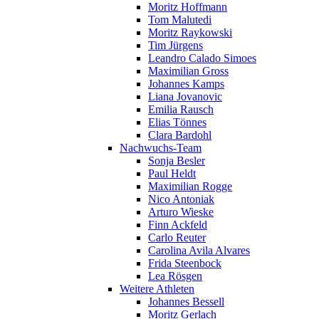
Moritz Hoffmann
Tom Malutedi
Moritz Raykowski
Tim Jürgens
Leandro Calado Simoes
Maximilian Gross
Johannes Kamps
Liana Jovanovic
Emilia Rausch
Elias Tönnes
Clara Bardohl
Nachwuchs-Team
Sonja Besler
Paul Heldt
Maximilian Rogge
Nico Antoniak
Arturo Wieske
Finn Ackfeld
Carlo Reuter
Carolina Avila Alvares
Frida Steenbock
Lea Rösgen
Weitere Athleten
Johannes Bessell
Moritz Gerlach