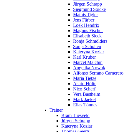
Jürgen Schrapp
Siegmund Soicke
Mathis Tigler
Jens Färber
Loek Hendrix
Magnus Fischer
Elisabeth Sieck
Ronja Schmölders
Sonja Scholten
Kateryna Koziar
Karl Kruber
Marcel Malchin
Angelika Nowak
Alfonso Serrano Carnerero
Maria Tietze
Astrid Höfte
Nico Scherf
Vera Bastheim
Mark Jaekel
Elias Tönnes
Trainer
Bram Tuesveld
Jürgen Schrapp
Kateryna Koziar
Thomas Geerts