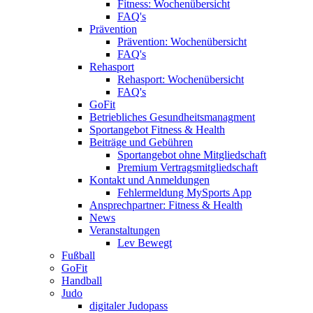
Fitness: Wochenübersicht
FAQ's
Prävention
Prävention: Wochenübersicht
FAQ's
Rehasport
Rehasport: Wochenübersicht
FAQ's
GoFit
Betriebliches Gesundheitsmanagment
Sportangebot Fitness & Health
Beiträge und Gebühren
Sportangebot ohne Mitgliedschaft
Premium Vertragsmitgliedschaft
Kontakt und Anmeldungen
Fehlermeldung MySports App
Ansprechpartner: Fitness & Health
News
Veranstaltungen
Lev Bewegt
Fußball
GoFit
Handball
Judo
digitaler Judopass