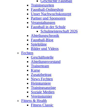
Geschichte Faustball
Trainingszeiten
Faustball-Onlineshop
Unser Nachwuchskonzept
Partner und Sponsoren
Veranstaltungen
Faustball in der Schule
Schulmeisterschaft 2026
Abteilungschronik
Faustball-Blog
Spielpläne
Bilder und Videos
Fechten
Geschäftsstelle
Abteilungsvorstand
Trainerteam
Kurse
Zusatzbeitrag
News Fechten
Heimturniere
Trainingsanzüge
Soziale Medien
Vereinsturnier
Fitness & Health
Fitness Classic