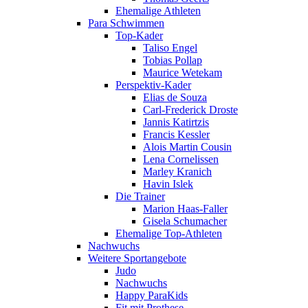
Ehemalige Athleten
Para Schwimmen
Top-Kader
Taliso Engel
Tobias Pollap
Maurice Wetekam
Perspektiv-Kader
Elias de Souza
Carl-Frederick Droste
Jannis Katirtzis
Francis Kessler
Alois Martin Cousin
Lena Cornelissen
Marley Kranich
Havin Islek
Die Trainer
Marion Haas-Faller
Gisela Schumacher
Ehemalige Top-Athleten
Nachwuchs
Weitere Sportangebote
Judo
Nachwuchs
Happy ParaKids
Fit mit Prothese