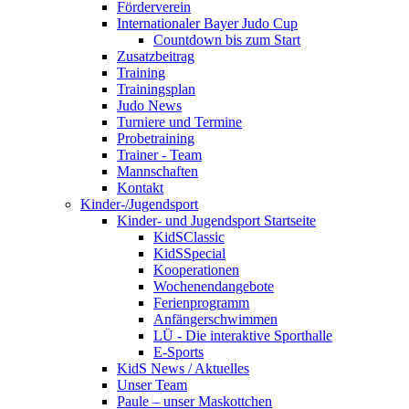
Förderverein
Internationaler Bayer Judo Cup
Countdown bis zum Start
Zusatzbeitrag
Training
Trainingsplan
Judo News
Turniere und Termine
Probetraining
Trainer - Team
Mannschaften
Kontakt
Kinder-/Jugendsport
Kinder- und Jugendsport Startseite
KidSClassic
KidSSpecial
Kooperationen
Wochenendangebote
Ferienprogramm
Anfängerschwimmen
LÜ - Die interaktive Sporthalle
E-Sports
KidS News / Aktuelles
Unser Team
Paule – unser Maskottchen