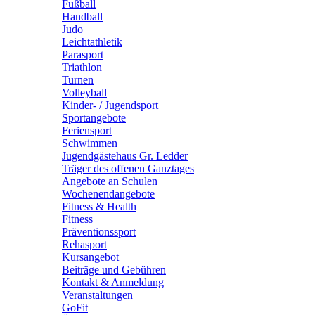
Fußball
Handball
Judo
Leichtathletik
Parasport
Triathlon
Turnen
Volleyball
Kinder- / Jugendsport
Sportangebote
Feriensport
Schwimmen
Jugendgästehaus Gr. Ledder
Träger des offenen Ganztages
Angebote an Schulen
Wochenendangebote
Fitness & Health
Fitness
Präventionssport
Rehasport
Kursangebot
Beiträge und Gebühren
Kontakt & Anmeldung
Veranstaltungen
GoFit