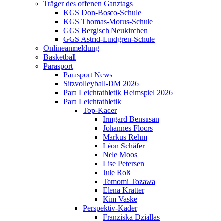
Träger des offenen Ganztags
KGS Don-Bosco-Schule
KGS Thomas-Morus-Schule
GGS Bergisch Neukirchen
GGS Astrid-Lindgren-Schule
Onlineanmeldung
Basketball
Parasport
Parasport News
Sitzvolleyball-DM 2026
Para Leichtathletik Heimspiel 2026
Para Leichtathletik
Top-Kader
Irmgard Bensusan
Johannes Floors
Markus Rehm
Léon Schäfer
Nele Moos
Lise Petersen
Jule Roß
Tomomi Tozawa
Elena Kratter
Kim Vaske
Perspektiv-Kader
Franziska Dziallas