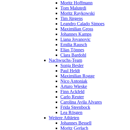
Moritz Hoffmann
Tom Malutedi
Moritz Raykowski
Tim Jürgens
Leandro Calado Simoes
Maximilian Gross
Johannes Kamps
Liana Jovanovic
Emilia Rausch
Elias Tönnes
Clara Bardohl
Nachwuchs-Team
Sonja Besler
Paul Heldt
Maximilian Rogge
Nico Antoniak
Arturo Wieske
Finn Ackfeld
Carlo Reuter
Carolina Avila Alvares
Frida Steenbock
Lea Rösgen
Weitere Athleten
Johannes Bessell
Moritz Gerlach