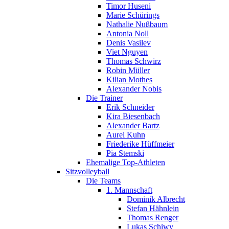
Timor Huseni
Marie Schürings
Nathalie Nußbaum
Antonia Noll
Denis Vasilev
Viet Nguyen
Thomas Schwirz
Robin Müller
Kilian Mothes
Alexander Nobis
Die Trainer
Erik Schneider
Kira Biesenbach
Alexander Bartz
Aurel Kuhn
Friederike Hüffmeier
Pia Stemski
Ehemalige Top-Athleten
Sitzvolleyball
Die Teams
1. Mannschaft
Dominik Albrecht
Stefan Hähnlein
Thomas Renger
Lukas Schiwy