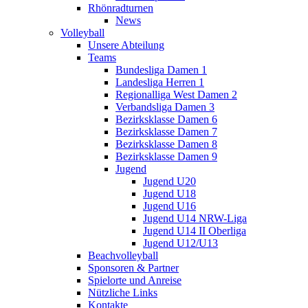
Rhönradturnen
News
Volleyball
Unsere Abteilung
Teams
Bundesliga Damen 1
Landesliga Herren 1
Regionalliga West Damen 2
Verbandsliga Damen 3
Bezirksklasse Damen 6
Bezirksklasse Damen 7
Bezirksklasse Damen 8
Bezirksklasse Damen 9
Jugend
Jugend U20
Jugend U18
Jugend U16
Jugend U14 NRW-Liga
Jugend U14 II Oberliga
Jugend U12/U13
Beachvolleyball
Sponsoren & Partner
Spielorte und Anreise
Nützliche Links
Kontakte