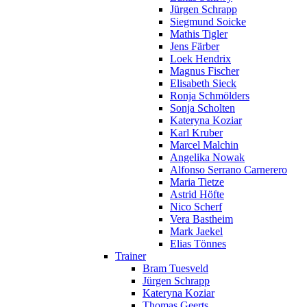
Jürgen Schrapp
Siegmund Soicke
Mathis Tigler
Jens Färber
Loek Hendrix
Magnus Fischer
Elisabeth Sieck
Ronja Schmölders
Sonja Scholten
Kateryna Koziar
Karl Kruber
Marcel Malchin
Angelika Nowak
Alfonso Serrano Carnerero
Maria Tietze
Astrid Höfte
Nico Scherf
Vera Bastheim
Mark Jaekel
Elias Tönnes
Trainer
Bram Tuesveld
Jürgen Schrapp
Kateryna Koziar
Thomas Geerts