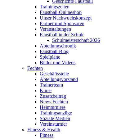
Geschichte Faustball
Trainingszeiten
Faustball-Onlineshop
Unser Nachwuchskonzept
Partner und Sponsoren
Veranstaltungen
Faustball in der Schule
Schulmeisterschaft 2026
Abteilungschronik
Faustball-Blog
Spielpläne
Bilder und Videos
Fechten
Geschäftsstelle
Abteilungsvorstand
Trainerteam
Kurse
Zusatzbeitrag
News Fechten
Heimturniere
Trainingsanzüge
Soziale Medien
Vereinsturnier
Fitness & Health
Fitness