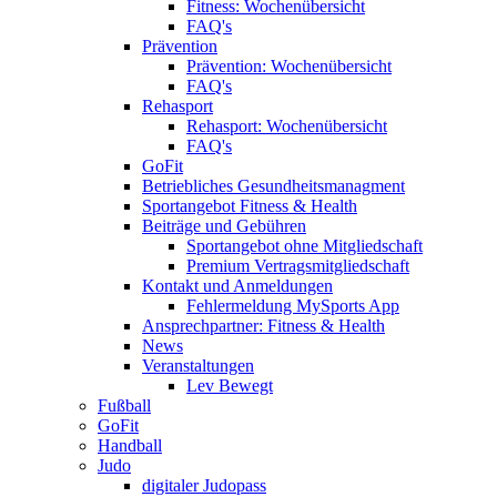
Fitness: Wochenübersicht
FAQ's
Prävention
Prävention: Wochenübersicht
FAQ's
Rehasport
Rehasport: Wochenübersicht
FAQ's
GoFit
Betriebliches Gesundheitsmanagment
Sportangebot Fitness & Health
Beiträge und Gebühren
Sportangebot ohne Mitgliedschaft
Premium Vertragsmitgliedschaft
Kontakt und Anmeldungen
Fehlermeldung MySports App
Ansprechpartner: Fitness & Health
News
Veranstaltungen
Lev Bewegt
Fußball
GoFit
Handball
Judo
digitaler Judopass