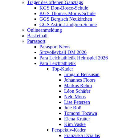
Träger des offenen Ganztags
KGS Don-Bosco-Schule
KGS Thomas-Morus-Schule
GGS Bergisch Neukirchen
GGS Astrid-Lindgren-Schule
Onlineanmeldung
Basketball
Parasport
Parasport News
Sitzvolleyball-DM 2026
Para Leichtathletik Heimspiel 2026
Para Leichtathletik
Top-Kader
Irmgard Bensusan
Johannes Floors
Markus Rehm
Léon Schäfer
Nele Moos
Lise Petersen
Jule Roß
Tomomi Tozawa
Elena Kratter
Kim Vaske
Perspektiv-Kader
Franziska Dziallas