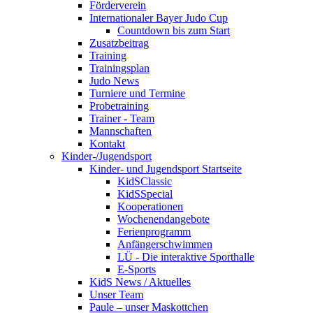
Förderverein
Internationaler Bayer Judo Cup
Countdown bis zum Start
Zusatzbeitrag
Training
Trainingsplan
Judo News
Turniere und Termine
Probetraining
Trainer - Team
Mannschaften
Kontakt
Kinder-/Jugendsport
Kinder- und Jugendsport Startseite
KidSClassic
KidSSpecial
Kooperationen
Wochenendangebote
Ferienprogramm
Anfängerschwimmen
LÜ - Die interaktive Sporthalle
E-Sports
KidS News / Aktuelles
Unser Team
Paule – unser Maskottchen