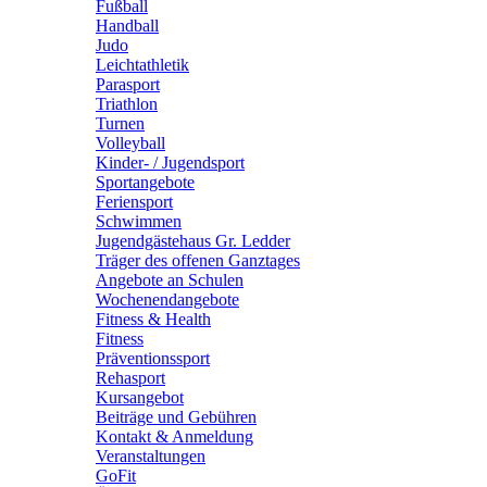
Fußball
Handball
Judo
Leichtathletik
Parasport
Triathlon
Turnen
Volleyball
Kinder- / Jugendsport
Sportangebote
Feriensport
Schwimmen
Jugendgästehaus Gr. Ledder
Träger des offenen Ganztages
Angebote an Schulen
Wochenendangebote
Fitness & Health
Fitness
Präventionssport
Rehasport
Kursangebot
Beiträge und Gebühren
Kontakt & Anmeldung
Veranstaltungen
GoFit