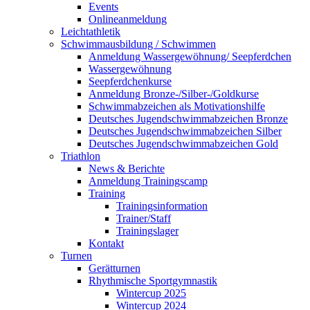
Events
Onlineanmeldung
Leichtathletik
Schwimmausbildung / Schwimmen
Anmeldung Wassergewöhnung/ Seepferdchen
Wassergewöhnung
Seepferdchenkurse
Anmeldung Bronze-/Silber-/Goldkurse
Schwimmabzeichen als Motivationshilfe
Deutsches Jugendschwimmabzeichen Bronze
Deutsches Jugendschwimmabzeichen Silber
Deutsches Jugendschwimmabzeichen Gold
Triathlon
News & Berichte
Anmeldung Trainingscamp
Training
Trainingsinformation
Trainer/Staff
Trainingslager
Kontakt
Turnen
Gerätturnen
Rhythmische Sportgymnastik
Wintercup 2025
Wintercup 2024