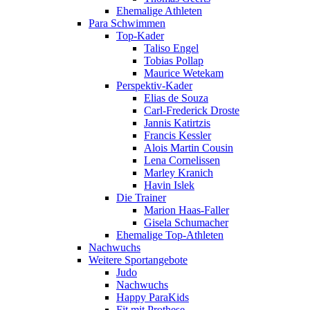
Ehemalige Athleten
Para Schwimmen
Top-Kader
Taliso Engel
Tobias Pollap
Maurice Wetekam
Perspektiv-Kader
Elias de Souza
Carl-Frederick Droste
Jannis Katirtzis
Francis Kessler
Alois Martin Cousin
Lena Cornelissen
Marley Kranich
Havin Islek
Die Trainer
Marion Haas-Faller
Gisela Schumacher
Ehemalige Top-Athleten
Nachwuchs
Weitere Sportangebote
Judo
Nachwuchs
Happy ParaKids
Fit mit Prothese