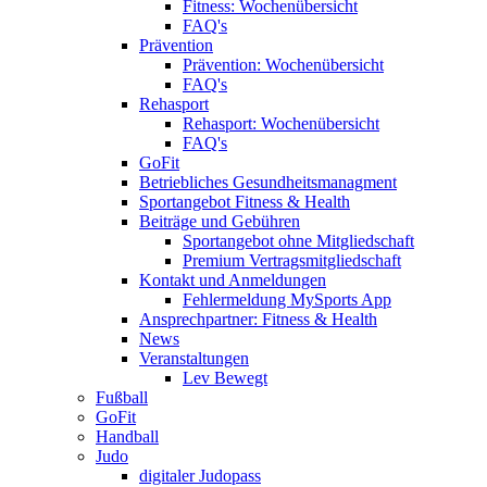
Fitness: Wochenübersicht
FAQ's
Prävention
Prävention: Wochenübersicht
FAQ's
Rehasport
Rehasport: Wochenübersicht
FAQ's
GoFit
Betriebliches Gesundheitsmanagment
Sportangebot Fitness & Health
Beiträge und Gebühren
Sportangebot ohne Mitgliedschaft
Premium Vertragsmitgliedschaft
Kontakt und Anmeldungen
Fehlermeldung MySports App
Ansprechpartner: Fitness & Health
News
Veranstaltungen
Lev Bewegt
Fußball
GoFit
Handball
Judo
digitaler Judopass