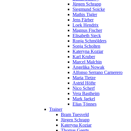
Jürgen Schrapp
Siegmund Soicke
Mathis Tigler
Jens Färber
Loek Hendrix
Magnus Fischer
Elisabeth Sieck
Ronja Schmölders
Sonja Scholten
Kateryna Koziar
Karl Kruber
Marcel Malchin
Angelika Nowak
Alfonso Serrano Carnerero
Maria Tietze
Astrid Höfte
Nico Scherf
Vera Bastheim
Mark Jaekel
Elias Tönnes
Trainer
Bram Tuesveld
Jürgen Schrapp
Kateryna Koziar
Thomas Geerts