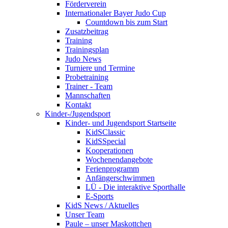
Förderverein
Internationaler Bayer Judo Cup
Countdown bis zum Start
Zusatzbeitrag
Training
Trainingsplan
Judo News
Turniere und Termine
Probetraining
Trainer - Team
Mannschaften
Kontakt
Kinder-/Jugendsport
Kinder- und Jugendsport Startseite
KidSClassic
KidSSpecial
Kooperationen
Wochenendangebote
Ferienprogramm
Anfängerschwimmen
LÜ - Die interaktive Sporthalle
E-Sports
KidS News / Aktuelles
Unser Team
Paule – unser Maskottchen