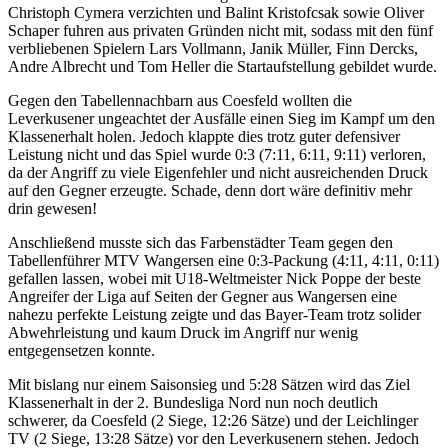
Christoph Cymera verzichten und Balint Kristofcsak sowie Oliver
Schaper fuhren aus privaten Gründen nicht mit, sodass mit den fünf
verbliebenen Spielern Lars Vollmann, Janik Müller, Finn Dercks,
Andre Albrecht und Tom Heller die Startaufstellung gebildet wurde.
Gegen den Tabellennachbarn aus Coesfeld wollten die
Leverkusener ungeachtet der Ausfälle einen Sieg im Kampf um den
Klassenerhalt holen. Jedoch klappte dies trotz guter defensiver
Leistung nicht und das Spiel wurde 0:3 (7:11, 6:11, 9:11) verloren,
da der Angriff zu viele Eigenfehler und nicht ausreichenden Druck
auf den Gegner erzeugte. Schade, denn dort wäre definitiv mehr
drin gewesen!
Anschließend musste sich das Farbenstädter Team gegen den
Tabellenführer MTV Wangersen eine 0:3-Packung (4:11, 4:11, 0:11)
gefallen lassen, wobei mit U18-Weltmeister Nick Poppe der beste
Angreifer der Liga auf Seiten der Gegner aus Wangersen eine
nahezu perfekte Leistung zeigte und das Bayer-Team trotz solider
Abwehrleistung und kaum Druck im Angriff nur wenig
entgegensetzen konnte.
Mit bislang nur einem Saisonsieg und 5:28 Sätzen wird das Ziel
Klassenerhalt in der 2. Bundesliga Nord nun noch deutlich
schwerer, da Coesfeld (2 Siege, 12:26 Sätze) und der Leichlinger
TV (2 Siege, 13:28 Sätze) vor den Leverkusenern stehen. Jedoch