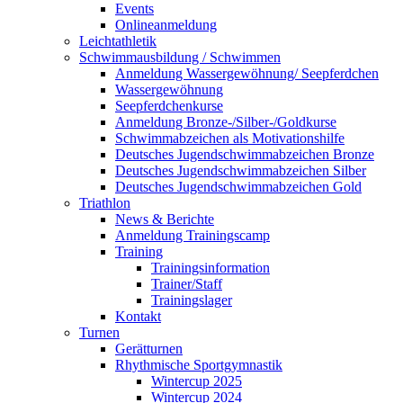
Events
Onlineanmeldung
Leichtathletik
Schwimmausbildung / Schwimmen
Anmeldung Wassergewöhnung/ Seepferdchen
Wassergewöhnung
Seepferdchenkurse
Anmeldung Bronze-/Silber-/Goldkurse
Schwimmabzeichen als Motivationshilfe
Deutsches Jugendschwimmabzeichen Bronze
Deutsches Jugendschwimmabzeichen Silber
Deutsches Jugendschwimmabzeichen Gold
Triathlon
News & Berichte
Anmeldung Trainingscamp
Training
Trainingsinformation
Trainer/Staff
Trainingslager
Kontakt
Turnen
Gerätturnen
Rhythmische Sportgymnastik
Wintercup 2025
Wintercup 2024