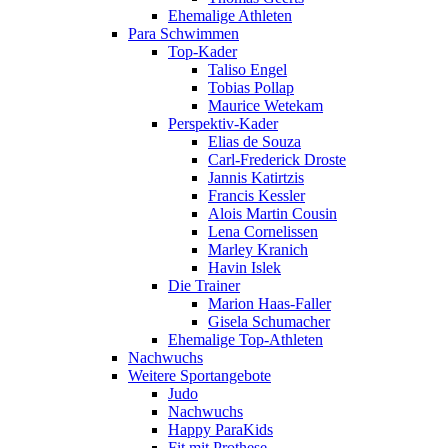
Ehemalige Athleten
Para Schwimmen
Top-Kader
Taliso Engel
Tobias Pollap
Maurice Wetekam
Perspektiv-Kader
Elias de Souza
Carl-Frederick Droste
Jannis Katirtzis
Francis Kessler
Alois Martin Cousin
Lena Cornelissen
Marley Kranich
Havin Islek
Die Trainer
Marion Haas-Faller
Gisela Schumacher
Ehemalige Top-Athleten
Nachwuchs
Weitere Sportangebote
Judo
Nachwuchs
Happy ParaKids
Fit mit Prothese