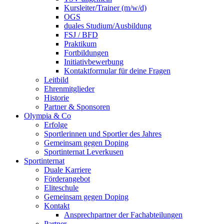
Kursleiter/Trainer (m/w/d)
OGS
duales Studium/Ausbildung
FSJ / BFD
Praktikum
Fortbildungen
Initiativbewerbung
Kontaktformular für deine Fragen
Leitbild
Ehrenmitglieder
Historie
Partner & Sponsoren
Olympia & Co
Erfolge
Sportlerinnen und Sportler des Jahres
Gemeinsam gegen Doping
Sportinternat Leverkusen
Sportinternat
Duale Karriere
Förderangebot
Eliteschule
Gemeinsam gegen Doping
Kontakt
Ansprechpartner der Fachabteilungen
Partner