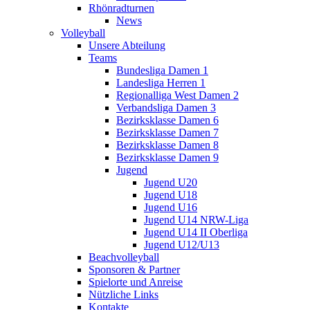
Rhönradturnen
News
Volleyball
Unsere Abteilung
Teams
Bundesliga Damen 1
Landesliga Herren 1
Regionalliga West Damen 2
Verbandsliga Damen 3
Bezirksklasse Damen 6
Bezirksklasse Damen 7
Bezirksklasse Damen 8
Bezirksklasse Damen 9
Jugend
Jugend U20
Jugend U18
Jugend U16
Jugend U14 NRW-Liga
Jugend U14 II Oberliga
Jugend U12/U13
Beachvolleyball
Sponsoren & Partner
Spielorte und Anreise
Nützliche Links
Kontakte