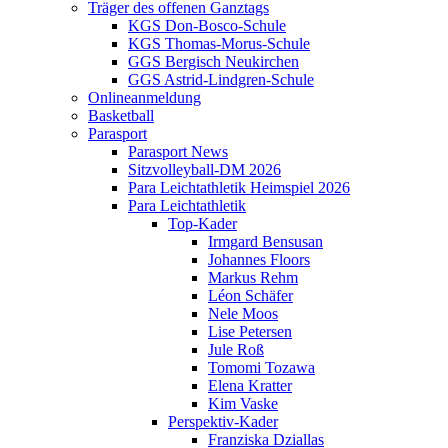
Träger des offenen Ganztags
KGS Don-Bosco-Schule
KGS Thomas-Morus-Schule
GGS Bergisch Neukirchen
GGS Astrid-Lindgren-Schule
Onlineanmeldung
Basketball
Parasport
Parasport News
Sitzvolleyball-DM 2026
Para Leichtathletik Heimspiel 2026
Para Leichtathletik
Top-Kader
Irmgard Bensusan
Johannes Floors
Markus Rehm
Léon Schäfer
Nele Moos
Lise Petersen
Jule Roß
Tomomi Tozawa
Elena Kratter
Kim Vaske
Perspektiv-Kader
Franziska Dziallas