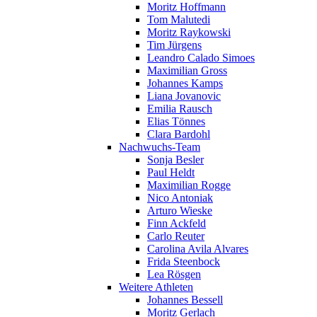
Moritz Hoffmann
Tom Malutedi
Moritz Raykowski
Tim Jürgens
Leandro Calado Simoes
Maximilian Gross
Johannes Kamps
Liana Jovanovic
Emilia Rausch
Elias Tönnes
Clara Bardohl
Nachwuchs-Team
Sonja Besler
Paul Heldt
Maximilian Rogge
Nico Antoniak
Arturo Wieske
Finn Ackfeld
Carlo Reuter
Carolina Avila Alvares
Frida Steenbock
Lea Rösgen
Weitere Athleten
Johannes Bessell
Moritz Gerlach