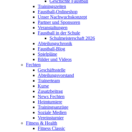
Geschichte Faustball
Trainingszeiten
Faustball-Onlineshop
Unser Nachwuchskonzept
Partner und Sponsoren
Veranstaltungen
Faustball in der Schule
Schulmeisterschaft 2026
Abteilungschronik
Faustball-Blog
Spielpläne
Bilder und Videos
Fechten
Geschäftsstelle
Abteilungsvorstand
Trainerteam
Kurse
Zusatzbeitrag
News Fechten
Heimturniere
Trainingsanzüge
Soziale Medien
Vereinsturnier
Fitness & Health
Fitness Classic