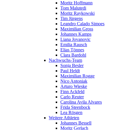
Moritz Hoffmann
Tom Malutedi
Moritz Raykowski
Tim Jürgens
Leandro Calado Simoes
Maximilian Gross
Johannes Kamps
Liana Jovanovic
Emilia Rausch
Elias Tönnes
Clara Bardohl
Nachwuchs-Team
Sonja Besler
Paul Heldt
Maximilian Rogge
Nico Antoniak
Arturo Wieske
Finn Ackfeld
Carlo Reuter
Carolina Avila Alvares
Frida Steenbock
Lea Rösgen
Weitere Athleten
Johannes Bessell
Moritz Gerlach