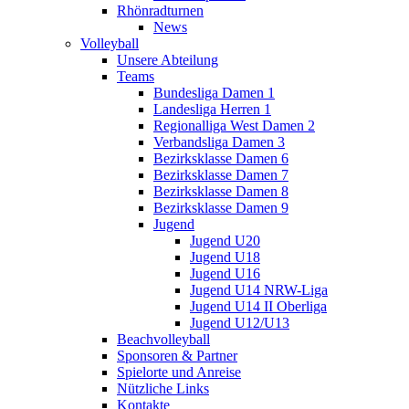
Rhönradturnen
News
Volleyball
Unsere Abteilung
Teams
Bundesliga Damen 1
Landesliga Herren 1
Regionalliga West Damen 2
Verbandsliga Damen 3
Bezirksklasse Damen 6
Bezirksklasse Damen 7
Bezirksklasse Damen 8
Bezirksklasse Damen 9
Jugend
Jugend U20
Jugend U18
Jugend U16
Jugend U14 NRW-Liga
Jugend U14 II Oberliga
Jugend U12/U13
Beachvolleyball
Sponsoren & Partner
Spielorte und Anreise
Nützliche Links
Kontakte