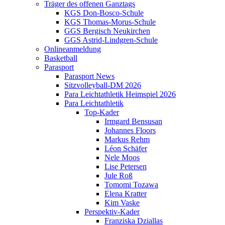
Träger des offenen Ganztags
KGS Don-Bosco-Schule
KGS Thomas-Morus-Schule
GGS Bergisch Neukirchen
GGS Astrid-Lindgren-Schule
Onlineanmeldung
Basketball
Parasport
Parasport News
Sitzvolleyball-DM 2026
Para Leichtathletik Heimspiel 2026
Para Leichtathletik
Top-Kader
Irmgard Bensusan
Johannes Floors
Markus Rehm
Léon Schäfer
Nele Moos
Lise Petersen
Jule Roß
Tomomi Tozawa
Elena Kratter
Kim Vaske
Perspektiv-Kader
Franziska Dziallas