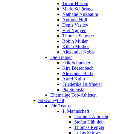
Timor Huseni
Marie Schürings
Nathalie Nußbaum
Antonia Noll
Denis Vasilev
Viet Nguyen
Thomas Schwirz
Robin Müller
Kilian Mothes
Alexander Nobis
Die Trainer
Erik Schneider
Kira Biesenbach
Alexander Bartz
Aurel Kuhn
Friederike Hüffmeier
Pia Stemski
Ehemalige Top-Athleten
Sitzvolleyball
Die Teams
1. Mannschaft
Dominik Albrecht
Stefan Hähnlein
Thomas Renger
Lukas Schiwy