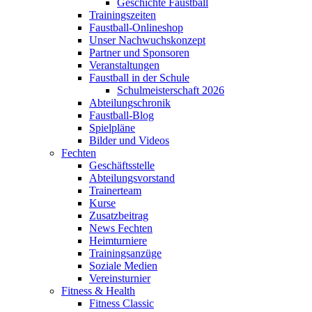
Geschichte Faustball
Trainingszeiten
Faustball-Onlineshop
Unser Nachwuchskonzept
Partner und Sponsoren
Veranstaltungen
Faustball in der Schule
Schulmeisterschaft 2026
Abteilungschronik
Faustball-Blog
Spielpläne
Bilder und Videos
Fechten
Geschäftsstelle
Abteilungsvorstand
Trainerteam
Kurse
Zusatzbeitrag
News Fechten
Heimturniere
Trainingsanzüge
Soziale Medien
Vereinsturnier
Fitness & Health
Fitness Classic