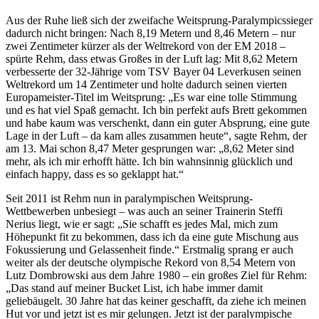
Aus der Ruhe ließ sich der zweifache Weitsprung-Paralympicssieger
dadurch nicht bringen: Nach 8,19 Metern und 8,46 Metern – nur
zwei Zentimeter kürzer als der Weltrekord von der EM 2018 –
spürte Rehm, dass etwas Großes in der Luft lag: Mit 8,62 Metern
verbesserte der 32-Jährige vom TSV Bayer 04 Leverkusen seinen
Weltrekord um 14 Zentimeter und holte dadurch seinen vierten
Europameister-Titel im Weitsprung: „Es war eine tolle Stimmung
und es hat viel Spaß gemacht. Ich bin perfekt aufs Brett gekommen
und habe kaum was verschenkt, dann ein guter Absprung, eine gute
Lage in der Luft – da kam alles zusammen heute“, sagte Rehm, der
am 13. Mai schon 8,47 Meter gesprungen war: „8,62 Meter sind
mehr, als ich mir erhofft hätte. Ich bin wahnsinnig glücklich und
einfach happy, dass es so geklappt hat.“
Seit 2011 ist Rehm nun in paralympischen Weitsprung-
Wettbewerben unbesiegt – was auch an seiner Trainerin Steffi
Nerius liegt, wie er sagt: „Sie schafft es jedes Mal, mich zum
Höhepunkt fit zu bekommen, dass ich da eine gute Mischung aus
Fokussierung und Gelassenheit finde.“ Erstmalig sprang er auch
weiter als der deutsche olympische Rekord von 8,54 Metern von
Lutz Dombrowski aus dem Jahre 1980 – ein großes Ziel für Rehm:
„Das stand auf meiner Bucket List, ich habe immer damit
geliebäugelt. 30 Jahre hat das keiner geschafft, da ziehe ich meinen
Hut vor und jetzt ist es mir gelungen. Jetzt ist der paralympische