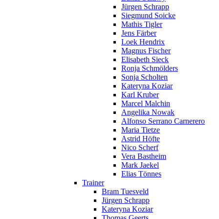
Jürgen Schrapp
Siegmund Soicke
Mathis Tigler
Jens Färber
Loek Hendrix
Magnus Fischer
Elisabeth Sieck
Ronja Schmölders
Sonja Scholten
Kateryna Koziar
Karl Kruber
Marcel Malchin
Angelika Nowak
Alfonso Serrano Carnerero
Maria Tietze
Astrid Höfte
Nico Scherf
Vera Bastheim
Mark Jaekel
Elias Tönnes
Trainer
Bram Tuesveld
Jürgen Schrapp
Kateryna Koziar
Thomas Geerts