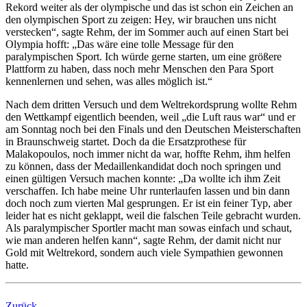
Rekord weiter als der olympische und das ist schon ein Zeichen an
den olympischen Sport zu zeigen: Hey, wir brauchen uns nicht
verstecken“, sagte Rehm, der im Sommer auch auf einen Start bei
Olympia hofft: „Das wäre eine tolle Message für den
paralympischen Sport. Ich würde gerne starten, um eine größere
Plattform zu haben, dass noch mehr Menschen den Para Sport
kennenlernen und sehen, was alles möglich ist.“
Nach dem dritten Versuch und dem Weltrekordsprung wollte Rehm
den Wettkampf eigentlich beenden, weil „die Luft raus war“ und er
am Sonntag noch bei den Finals und den Deutschen Meisterschaften
in Braunschweig startet. Doch da die Ersatzprothese für
Malakopoulos, noch immer nicht da war, hoffte Rehm, ihm helfen
zu können, dass der Medaillenkandidat doch noch springen und
einen gültigen Versuch machen konnte: „Da wollte ich ihm Zeit
verschaffen. Ich habe meine Uhr runterlaufen lassen und bin dann
doch noch zum vierten Mal gesprungen. Er ist ein feiner Typ, aber
leider hat es nicht geklappt, weil die falschen Teile gebracht wurden.
Als paralympischer Sportler macht man sowas einfach und schaut,
wie man anderen helfen kann“, sagte Rehm, der damit nicht nur
Gold mit Weltrekord, sondern auch viele Sympathien gewonnen
hatte.
Zurück