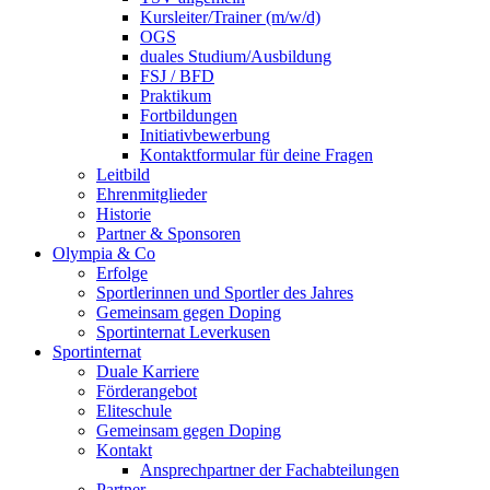
Kursleiter/Trainer (m/w/d)
OGS
duales Studium/Ausbildung
FSJ / BFD
Praktikum
Fortbildungen
Initiativbewerbung
Kontaktformular für deine Fragen
Leitbild
Ehrenmitglieder
Historie
Partner & Sponsoren
Olympia & Co
Erfolge
Sportlerinnen und Sportler des Jahres
Gemeinsam gegen Doping
Sportinternat Leverkusen
Sportinternat
Duale Karriere
Förderangebot
Eliteschule
Gemeinsam gegen Doping
Kontakt
Ansprechpartner der Fachabteilungen
Partner