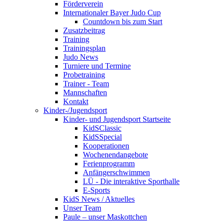
Förderverein
Internationaler Bayer Judo Cup
Countdown bis zum Start
Zusatzbeitrag
Training
Trainingsplan
Judo News
Turniere und Termine
Probetraining
Trainer - Team
Mannschaften
Kontakt
Kinder-/Jugendsport
Kinder- und Jugendsport Startseite
KidSClassic
KidSSpecial
Kooperationen
Wochenendangebote
Ferienprogramm
Anfängerschwimmen
LÜ - Die interaktive Sporthalle
E-Sports
KidS News / Aktuelles
Unser Team
Paule – unser Maskottchen