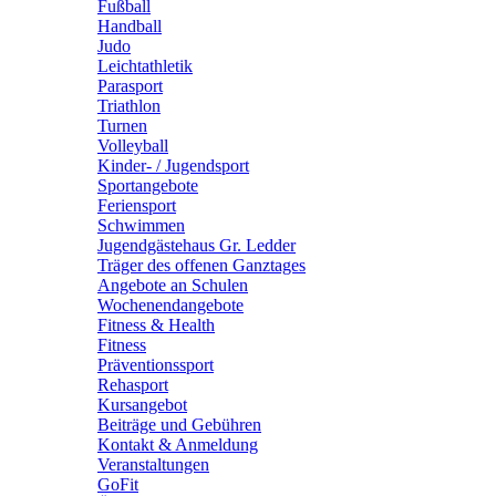
Fußball
Handball
Judo
Leichtathletik
Parasport
Triathlon
Turnen
Volleyball
Kinder- / Jugendsport
Sportangebote
Feriensport
Schwimmen
Jugendgästehaus Gr. Ledder
Träger des offenen Ganztages
Angebote an Schulen
Wochenendangebote
Fitness & Health
Fitness
Präventionssport
Rehasport
Kursangebot
Beiträge und Gebühren
Kontakt & Anmeldung
Veranstaltungen
GoFit