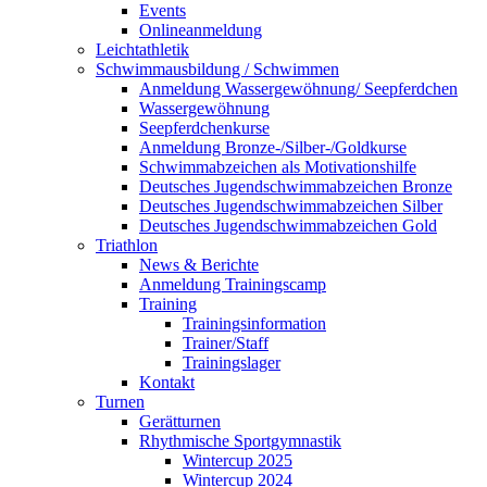
Events
Onlineanmeldung
Leichtathletik
Schwimmausbildung / Schwimmen
Anmeldung Wassergewöhnung/ Seepferdchen
Wassergewöhnung
Seepferdchenkurse
Anmeldung Bronze-/Silber-/Goldkurse
Schwimmabzeichen als Motivationshilfe
Deutsches Jugendschwimmabzeichen Bronze
Deutsches Jugendschwimmabzeichen Silber
Deutsches Jugendschwimmabzeichen Gold
Triathlon
News & Berichte
Anmeldung Trainingscamp
Training
Trainingsinformation
Trainer/Staff
Trainingslager
Kontakt
Turnen
Gerätturnen
Rhythmische Sportgymnastik
Wintercup 2025
Wintercup 2024