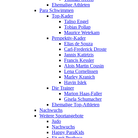
Ehemalige Athleten
Para Schwimmen
Top-Kader
Taliso Engel
Tobias Pollap
Maurice Wetekam
Perspektiv-Kader
Elias de Souza
Carl-Frederick Droste
Jannis Katirtzis
Francis Kessler
Alois Martin Cousin
Lena Cornelissen
Marley Kranich
Havin Islek
Die Trainer
Marion Haas-Faller
Gisela Schumacher
Ehemalige Top-Athleten
Nachwuchs
Weitere Sportangebote
Judo
Nachwuchs
Happy ParaKids
Fit mit Prothese