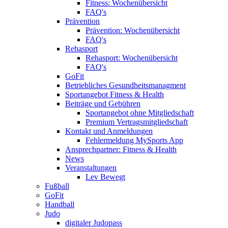
Fitness: Wochenübersicht
FAQ's
Prävention
Prävention: Wochenübersicht
FAQ's
Rehasport
Rehasport: Wochenübersicht
FAQ's
GoFit
Betriebliches Gesundheitsmanagment
Sportangebot Fitness & Health
Beiträge und Gebühren
Sportangebot ohne Mitgliedschaft
Premium Vertragsmitgliedschaft
Kontakt und Anmeldungen
Fehlermeldung MySports App
Ansprechpartner: Fitness & Health
News
Veranstaltungen
Lev Bewegt
Fußball
GoFit
Handball
Judo
digitaler Judopass