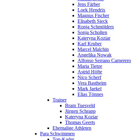
Jens Färber
Loek Hendrix
Magnus Fischer
Elisabeth Sieck
Ronja Schmölders
Sonja Scholten
Kateryna Koziar
Karl Kruber
Marcel Malchin
Angelika Nowak
Alfonso Serrano Carnerero
Maria Tietze
Astrid Höfte
Nico Scherf
Vera Bastheim
Mark Jaekel
Elias Tönnes
Trainer
Bram Tuesveld
Jürgen Schrapp
Kateryna Koziar
Thomas Geerts
Ehemalige Athleten
Para Schwimmen
Top-Kader