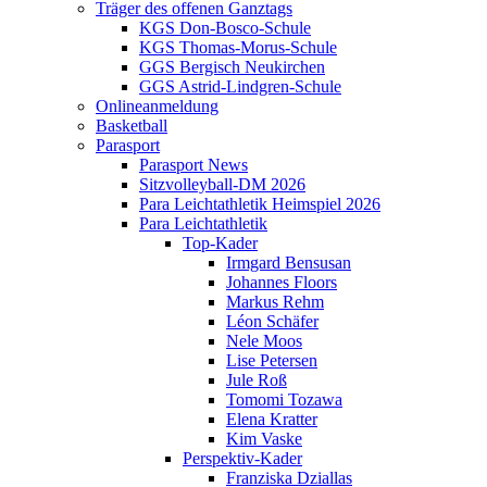
Träger des offenen Ganztags
KGS Don-Bosco-Schule
KGS Thomas-Morus-Schule
GGS Bergisch Neukirchen
GGS Astrid-Lindgren-Schule
Onlineanmeldung
Basketball
Parasport
Parasport News
Sitzvolleyball-DM 2026
Para Leichtathletik Heimspiel 2026
Para Leichtathletik
Top-Kader
Irmgard Bensusan
Johannes Floors
Markus Rehm
Léon Schäfer
Nele Moos
Lise Petersen
Jule Roß
Tomomi Tozawa
Elena Kratter
Kim Vaske
Perspektiv-Kader
Franziska Dziallas