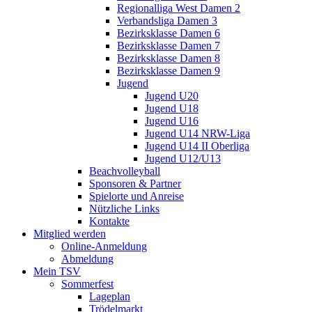
Regionalliga West Damen 2
Verbandsliga Damen 3
Bezirksklasse Damen 6
Bezirksklasse Damen 7
Bezirksklasse Damen 8
Bezirksklasse Damen 9
Jugend
Jugend U20
Jugend U18
Jugend U16
Jugend U14 NRW-Liga
Jugend U14 II Oberliga
Jugend U12/U13
Beachvolleyball
Sponsoren & Partner
Spielorte und Anreise
Nützliche Links
Kontakte
Mitglied werden
Online-Anmeldung
Abmeldung
Mein TSV
Sommerfest
Lageplan
Trödelmarkt