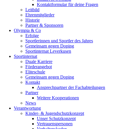
Kontaktformular für deine Fragen
Leitbild
Ehrenmitglieder
Historie
Partner & Sponsoren
Olympia & Co
Erfolge
Sportlerinnen und Sportler des Jahres
Gemeinsam gegen Doping
Sportinternat Leverkusen
Sportinternat
Duale Karriere
Förderangebot
Eliteschule
Gemeinsam gegen Doping
Kontakt
Ansprechpartner der Fachabteilungen
Partner
Weitere Kooperationen
News
Verantwortung
Kinder- & Jugendschutzkonzept
Unser Schutzkonzept
Vertrauenspersonen
Verhaltenskodex