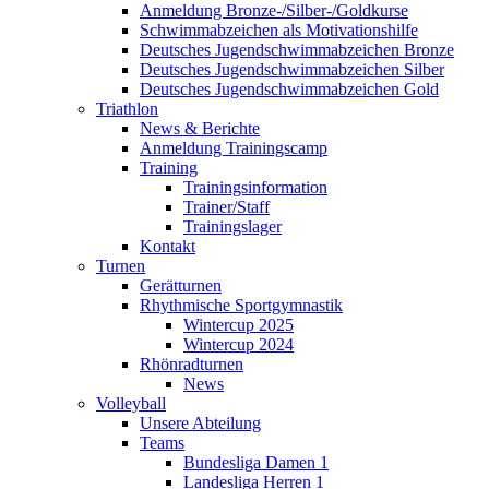
Anmeldung Bronze-/Silber-/Goldkurse
Schwimmabzeichen als Motivationshilfe
Deutsches Jugendschwimmabzeichen Bronze
Deutsches Jugendschwimmabzeichen Silber
Deutsches Jugendschwimmabzeichen Gold
Triathlon
News & Berichte
Anmeldung Trainingscamp
Training
Trainingsinformation
Trainer/Staff
Trainingslager
Kontakt
Turnen
Gerätturnen
Rhythmische Sportgymnastik
Wintercup 2025
Wintercup 2024
Rhönradturnen
News
Volleyball
Unsere Abteilung
Teams
Bundesliga Damen 1
Landesliga Herren 1