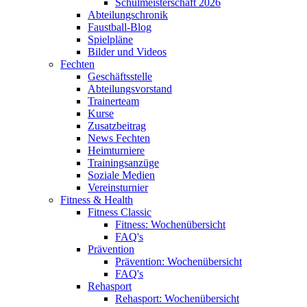
Schulmeisterschaft 2026
Abteilungschronik
Faustball-Blog
Spielpläne
Bilder und Videos
Fechten
Geschäftsstelle
Abteilungsvorstand
Trainerteam
Kurse
Zusatzbeitrag
News Fechten
Heimturniere
Trainingsanzüge
Soziale Medien
Vereinsturnier
Fitness & Health
Fitness Classic
Fitness: Wochenübersicht
FAQ's
Prävention
Prävention: Wochenübersicht
FAQ's
Rehasport
Rehasport: Wochenübersicht