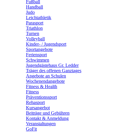
Fußball
Handball
Judo
Leichtathletik
Parasport
Triathlon
Turnen
Volleyball
Kinder- / Jugendsport
Sportangebote
Feriensport
Schwimmen
Jugendgästehaus Gr. Ledder
Träger des offenen Ganztages
Angebote an Schulen
Wochenendangebote
Fitness & Health
Fitness
Präventionssport
Rehasport
Kursangebot
Beiträge und Gebühren
Kontakt & Anmeldung
Veranstaltungen
GoFit