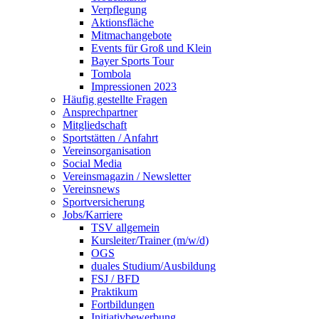
Verpflegung
Aktionsfläche
Mitmachangebote
Events für Groß und Klein
Bayer Sports Tour
Tombola
Impressionen 2023
Häufig gestellte Fragen
Ansprechpartner
Mitgliedschaft
Sportstätten / Anfahrt
Vereinsorganisation
Social Media
Vereinsmagazin / Newsletter
Vereinsnews
Sportversicherung
Jobs/Karriere
TSV allgemein
Kursleiter/Trainer (m/w/d)
OGS
duales Studium/Ausbildung
FSJ / BFD
Praktikum
Fortbildungen
Initiativbewerbung