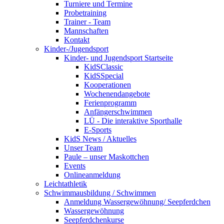
Turniere und Termine
Probetraining
Trainer - Team
Mannschaften
Kontakt
Kinder-/Jugendsport
Kinder- und Jugendsport Startseite
KidSClassic
KidSSpecial
Kooperationen
Wochenendangebote
Ferienprogramm
Anfängerschwimmen
LÜ - Die interaktive Sporthalle
E-Sports
KidS News / Aktuelles
Unser Team
Paule – unser Maskottchen
Events
Onlineanmeldung
Leichtathletik
Schwimmausbildung / Schwimmen
Anmeldung Wassergewöhnung/ Seepferdchen
Wassergewöhnung
Seepferdchenkurse