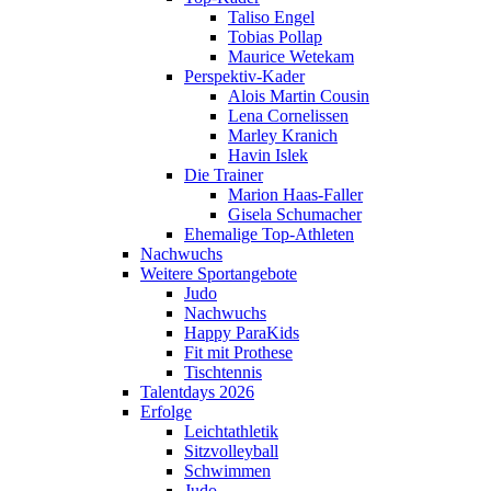
Taliso Engel
Tobias Pollap
Maurice Wetekam
Perspektiv-Kader
Alois Martin Cousin
Lena Cornelissen
Marley Kranich
Havin Islek
Die Trainer
Marion Haas-Faller
Gisela Schumacher
Ehemalige Top-Athleten
Nachwuchs
Weitere Sportangebote
Judo
Nachwuchs
Happy ParaKids
Fit mit Prothese
Tischtennis
Talentdays 2026
Erfolge
Leichtathletik
Sitzvolleyball
Schwimmen
Judo