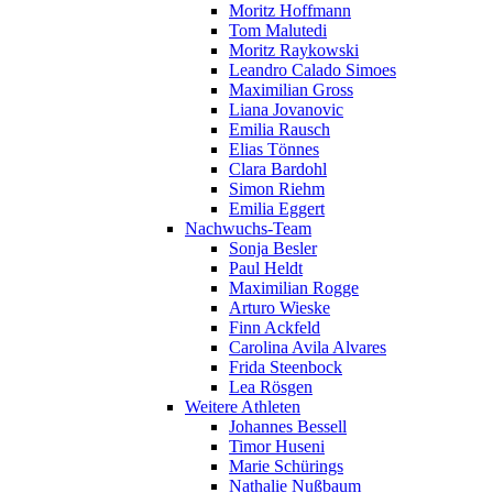
Moritz Hoffmann
Tom Malutedi
Moritz Raykowski
Leandro Calado Simoes
Maximilian Gross
Liana Jovanovic
Emilia Rausch
Elias Tönnes
Clara Bardohl
Simon Riehm
Emilia Eggert
Nachwuchs-Team
Sonja Besler
Paul Heldt
Maximilian Rogge
Arturo Wieske
Finn Ackfeld
Carolina Avila Alvares
Frida Steenbock
Lea Rösgen
Weitere Athleten
Johannes Bessell
Timor Huseni
Marie Schürings
Nathalie Nußbaum