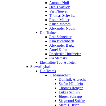
Antonia Noll
Denis Vasilev
Viet Nguyen
Thomas Schwirz
Robin Müller
Kilian Mothes
Alexander Nobis
Die Trainer
Erik Schneider
Kira Biesenbach
Alexander Bartz
Aurel Kuhn
Friederike Hüffmeier
Pia Stemski
Ehemalige Top-Athleten
Sitzvolleyball
Die Teams
1. Mannschaft
Dominik Albrecht
Stefan Hähnlein
Thomas Renger
Lukas Schiwy
Jürgen Schrapp
Siegmund Soicke
Mathis Tigler