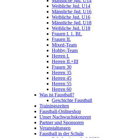
Männliche Jgd. U14
Weibliche Jgd. U14
Männliche Jgd. U16
Weibliche Jgd. U16
Männliche Jgd. U18
Weibliche Jgd. U18
Frauen I. 1. BL
Frauen II.
Mixed-Team
Hobby-Team
Herren I.
Herren II.+III
Frauen 30
Herren 35
Herren 45
Herren 55
Herren 60
Was ist Faustball?
Geschichte Faustball
Trainingszeiten
Faustball-Onlineshop
Unser Nachwuchskonzept
Partner und Sponsoren
Veranstaltungen
Faustball in der Schule