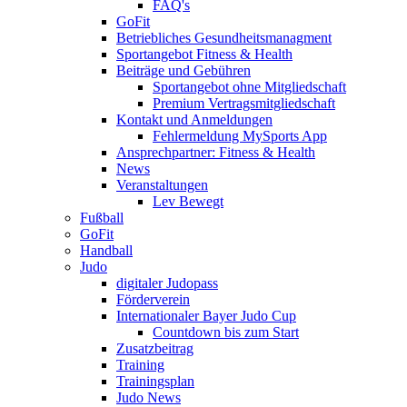
FAQ's
GoFit
Betriebliches Gesundheitsmanagment
Sportangebot Fitness & Health
Beiträge und Gebühren
Sportangebot ohne Mitgliedschaft
Premium Vertragsmitgliedschaft
Kontakt und Anmeldungen
Fehlermeldung MySports App
Ansprechpartner: Fitness & Health
News
Veranstaltungen
Lev Bewegt
Fußball
GoFit
Handball
Judo
digitaler Judopass
Förderverein
Internationaler Bayer Judo Cup
Countdown bis zum Start
Zusatzbeitrag
Training
Trainingsplan
Judo News