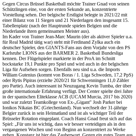
Gegen Circus Brüssel Basketball möchte Trainer Gnad von seinen
Schützlingen eine, von der ersten Sekunde an, konzentrierte
Vorstellung sehen. Der belgische Erstligist belegte in 2021/22 mit
einer Bilanz von 11 Siegen und 21 Niederlagen den insgesamt 15.
Tabellenplatz (nach der Hauptrunde spielen Belgien und die
Niederlande ihren gemeinsamen Meister aus).
Im Kader von Trainer Jean-Marc Maurin (der als aktiver Spieler u.a.
für Real Madrid tätig war) steht mit Ferdinand Zylka auch ein
deutscher Spieler, den GIANTS-Fans aus dem Vorjahr von den PS
Karlsruhe LIONS aus der BARMER 2. Basketball Bundesliga
kennen. Der Flügelspieler markierte in der ProA im Schnitt
bockstarke 19,1 Punkte pro Spiel und wird auch in der belgischen
Liga für Aufsehen sorgen. Ebenfalls neu sind u.a. die Imports
William Gutenius (kommt von Boras / 1. Liga Schweden, 17,2 PpS)
oder Rytis Pipiras (erzielte 2020/21 für Schwenningen 11,0 Zähler
pro Partie). Auch interessant ist Neuzugang Kevin Tumba, der über
große internationale Erfahrung verfügt. Der Center spielte drei Jahre
in der spanischen Eliteklasse ACB (UCAM Murcia, 2017 bis 2020)
und war zuletzt Teamkollege von Ex-„Gigant" Josh Parker bei
Ionikos Nikaias BC (Griechenland). Nun wechselt der 31-jährige
Belgier zurück in sein Heimatland und ist als wichtiger Teil der
Brüsseler Rotation eingeplant. Coach Hansi Gnad freut sich auf das
Spiel: „Für uns ist wichtig, dass wir besser verteidigen als in den
vergangenen Wochen und von Beginn an konzentriert zu Werke
gehen. Konstanz ist hier das Zauberwort. Gegen ein gutes Team aus