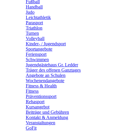
Fußball
Handball
Judo
Leichtathletik
Parasport
Triathlon
Turnen
Volleyball
Kinder- / Jugendsport
Sportangebote
Feriensport
Schwimmen
Jugendgästehaus Gr. Ledder
Träger des offenen Ganztages
Angebote an Schulen
Wochenendangebote
Fitness & Health
Fitness
Präventionssport
Rehasport
Kursangebot
Beiträge und Gebühren
Kontakt & Anmeldung
Veranstaltungen
GoFit