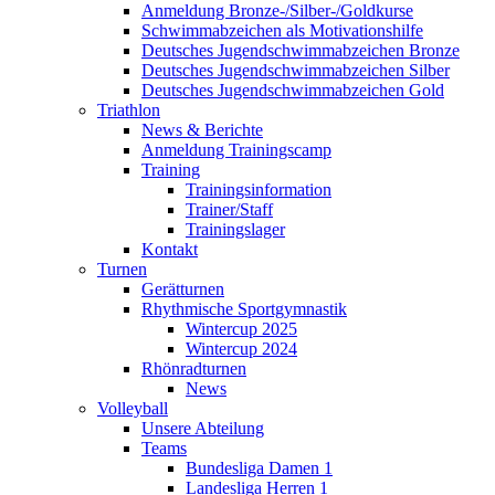
Anmeldung Bronze-/Silber-/Goldkurse
Schwimmabzeichen als Motivationshilfe
Deutsches Jugendschwimmabzeichen Bronze
Deutsches Jugendschwimmabzeichen Silber
Deutsches Jugendschwimmabzeichen Gold
Triathlon
News & Berichte
Anmeldung Trainingscamp
Training
Trainingsinformation
Trainer/Staff
Trainingslager
Kontakt
Turnen
Gerätturnen
Rhythmische Sportgymnastik
Wintercup 2025
Wintercup 2024
Rhönradturnen
News
Volleyball
Unsere Abteilung
Teams
Bundesliga Damen 1
Landesliga Herren 1