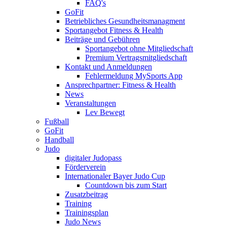
FAQ's
GoFit
Betriebliches Gesundheitsmanagment
Sportangebot Fitness & Health
Beiträge und Gebühren
Sportangebot ohne Mitgliedschaft
Premium Vertragsmitgliedschaft
Kontakt und Anmeldungen
Fehlermeldung MySports App
Ansprechpartner: Fitness & Health
News
Veranstaltungen
Lev Bewegt
Fußball
GoFit
Handball
Judo
digitaler Judopass
Förderverein
Internationaler Bayer Judo Cup
Countdown bis zum Start
Zusatzbeitrag
Training
Trainingsplan
Judo News