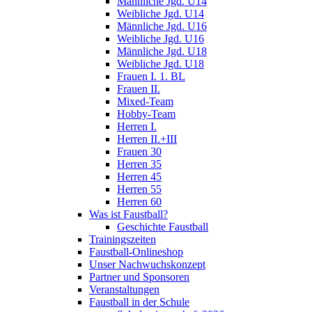
Männliche Jgd. U14
Weibliche Jgd. U14
Männliche Jgd. U16
Weibliche Jgd. U16
Männliche Jgd. U18
Weibliche Jgd. U18
Frauen I. 1. BL
Frauen II.
Mixed-Team
Hobby-Team
Herren I.
Herren II.+III
Frauen 30
Herren 35
Herren 45
Herren 55
Herren 60
Was ist Faustball?
Geschichte Faustball
Trainingszeiten
Faustball-Onlineshop
Unser Nachwuchskonzept
Partner und Sponsoren
Veranstaltungen
Faustball in der Schule