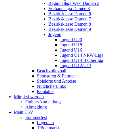
Regionalliga West Damen 2
Verbandsliga Damen 3
Bezirksklasse Damen 6
Bezirksklasse Damen 7
Bezirksklasse Damen 8
Bezirksklasse Damen 9
Jugend
Jugend U20
Jugend U18
Jugend U16
Jugend U14 NRW-Liga
Jugend U14 II Oberliga
Jugend U12/U13
Beachvolleyball
Sponsoren & Partner
Spielorte und Anreise
Nützliche Links
Kontakte
Mitglied werden
Online-Anmeldung
Abmeldung
Mein TSV
Sommerfest
Lageplan
Trödelmarkt