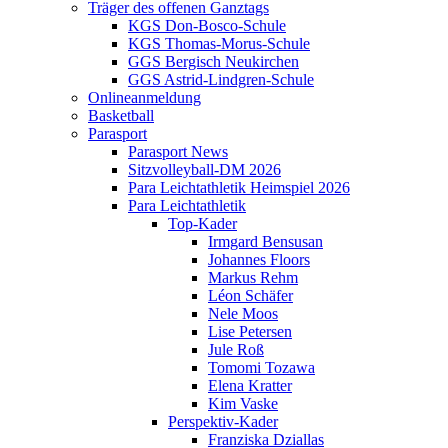
Träger des offenen Ganztags
KGS Don-Bosco-Schule
KGS Thomas-Morus-Schule
GGS Bergisch Neukirchen
GGS Astrid-Lindgren-Schule
Onlineanmeldung
Basketball
Parasport
Parasport News
Sitzvolleyball-DM 2026
Para Leichtathletik Heimspiel 2026
Para Leichtathletik
Top-Kader
Irmgard Bensusan
Johannes Floors
Markus Rehm
Léon Schäfer
Nele Moos
Lise Petersen
Jule Roß
Tomomi Tozawa
Elena Kratter
Kim Vaske
Perspektiv-Kader
Franziska Dziallas