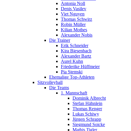
Antonia Noll
Denis Vasilev
Viet Nguyen
Thomas Schwirz
Robin Müller
Kilian Mothes
Alexander Nobis
Die Trainer
Erik Schneider
Kira Biesenbach
Alexander Bartz
Aurel Kuhn
Friederike Hüffmeier
Pia Stemski
Ehemalige Top-Athleten
Sitzvolleyball
Die Teams
1. Mannschaft
Dominik Albrecht
Stefan Hähnlein
Thomas Renger
Lukas Schiwy
Jürgen Schrapp
Siegmund Soicke
Mathis Tigler