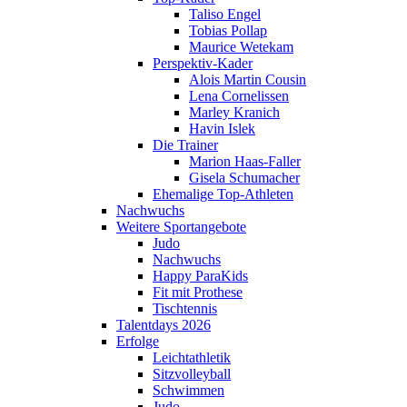
Taliso Engel
Tobias Pollap
Maurice Wetekam
Perspektiv-Kader
Alois Martin Cousin
Lena Cornelissen
Marley Kranich
Havin Islek
Die Trainer
Marion Haas-Faller
Gisela Schumacher
Ehemalige Top-Athleten
Nachwuchs
Weitere Sportangebote
Judo
Nachwuchs
Happy ParaKids
Fit mit Prothese
Tischtennis
Talentdays 2026
Erfolge
Leichtathletik
Sitzvolleyball
Schwimmen
Judo