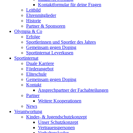
Kontaktformular für deine Fragen
Leitbild
Ehrenmitglieder
Historie
Partner & Sponsoren
Olympia & Co
Erfolge
Sportlerinnen und Sportler des Jahres
Gemeinsam gegen Doping
Sportinternat Leverkusen
Sportinternat
Duale Karriere
Förderangebot
Eliteschule
Gemeinsam gegen Doping
Kontakt
Ansprechpartner der Fachabteilungen
Partner
Weitere Kooperationen
News
Verantwortung
Kinder- & Jugendschutzkonzept
Unser Schutzkonzept
Vertrauenspersonen
Verhaltenskodex