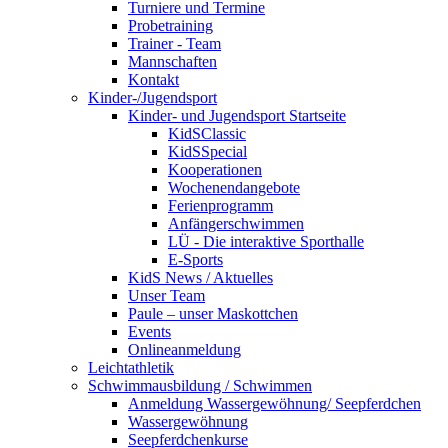
Turniere und Termine
Probetraining
Trainer - Team
Mannschaften
Kontakt
Kinder-/Jugendsport
Kinder- und Jugendsport Startseite
KidSClassic
KidSSpecial
Kooperationen
Wochenendangebote
Ferienprogramm
Anfängerschwimmen
LÜ - Die interaktive Sporthalle
E-Sports
KidS News / Aktuelles
Unser Team
Paule – unser Maskottchen
Events
Onlineanmeldung
Leichtathletik
Schwimmausbildung / Schwimmen
Anmeldung Wassergewöhnung/ Seepferdchen
Wassergewöhnung
Seepferdchenkurse