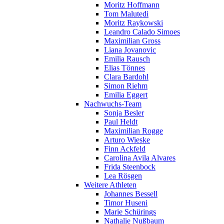
Moritz Hoffmann
Tom Malutedi
Moritz Raykowski
Leandro Calado Simoes
Maximilian Gross
Liana Jovanovic
Emilia Rausch
Elias Tönnes
Clara Bardohl
Simon Riehm
Emilia Eggert
Nachwuchs-Team
Sonja Besler
Paul Heldt
Maximilian Rogge
Arturo Wieske
Finn Ackfeld
Carolina Avila Alvares
Frida Steenbock
Lea Rösgen
Weitere Athleten
Johannes Bessell
Timor Huseni
Marie Schürings
Nathalie Nußbaum