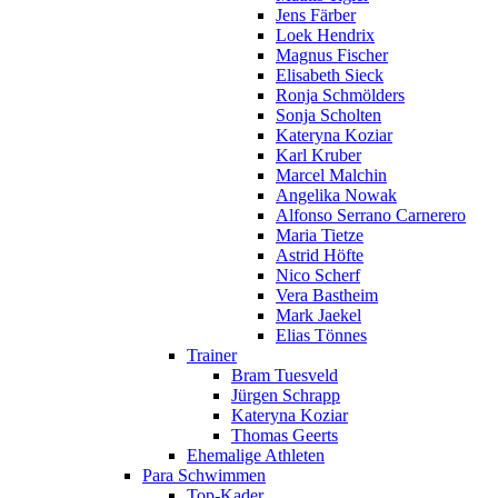
Jens Färber
Loek Hendrix
Magnus Fischer
Elisabeth Sieck
Ronja Schmölders
Sonja Scholten
Kateryna Koziar
Karl Kruber
Marcel Malchin
Angelika Nowak
Alfonso Serrano Carnerero
Maria Tietze
Astrid Höfte
Nico Scherf
Vera Bastheim
Mark Jaekel
Elias Tönnes
Trainer
Bram Tuesveld
Jürgen Schrapp
Kateryna Koziar
Thomas Geerts
Ehemalige Athleten
Para Schwimmen
Top-Kader