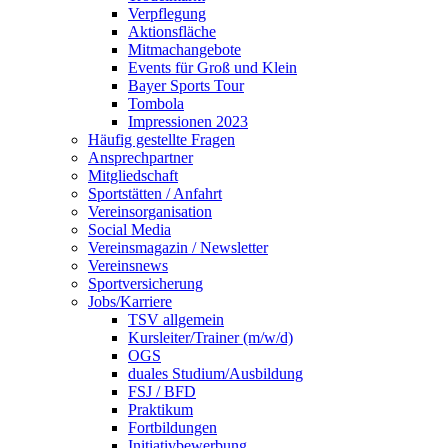
Verpflegung
Aktionsfläche
Mitmachangebote
Events für Groß und Klein
Bayer Sports Tour
Tombola
Impressionen 2023
Häufig gestellte Fragen
Ansprechpartner
Mitgliedschaft
Sportstätten / Anfahrt
Vereinsorganisation
Social Media
Vereinsmagazin / Newsletter
Vereinsnews
Sportversicherung
Jobs/Karriere
TSV allgemein
Kursleiter/Trainer (m/w/d)
OGS
duales Studium/Ausbildung
FSJ / BFD
Praktikum
Fortbildungen
Initiativbewerbung