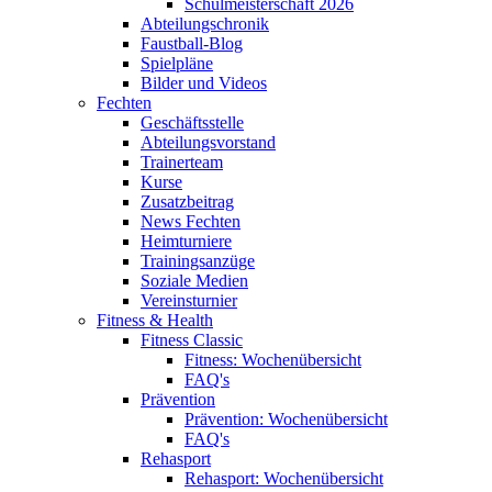
Schulmeisterschaft 2026
Abteilungschronik
Faustball-Blog
Spielpläne
Bilder und Videos
Fechten
Geschäftsstelle
Abteilungsvorstand
Trainerteam
Kurse
Zusatzbeitrag
News Fechten
Heimturniere
Trainingsanzüge
Soziale Medien
Vereinsturnier
Fitness & Health
Fitness Classic
Fitness: Wochenübersicht
FAQ's
Prävention
Prävention: Wochenübersicht
FAQ's
Rehasport
Rehasport: Wochenübersicht