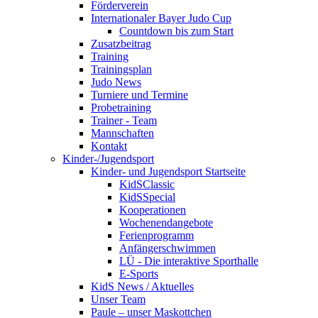
Förderverein
Internationaler Bayer Judo Cup
Countdown bis zum Start
Zusatzbeitrag
Training
Trainingsplan
Judo News
Turniere und Termine
Probetraining
Trainer - Team
Mannschaften
Kontakt
Kinder-/Jugendsport
Kinder- und Jugendsport Startseite
KidSClassic
KidSSpecial
Kooperationen
Wochenendangebote
Ferienprogramm
Anfängerschwimmen
LÜ - Die interaktive Sporthalle
E-Sports
KidS News / Aktuelles
Unser Team
Paule – unser Maskottchen