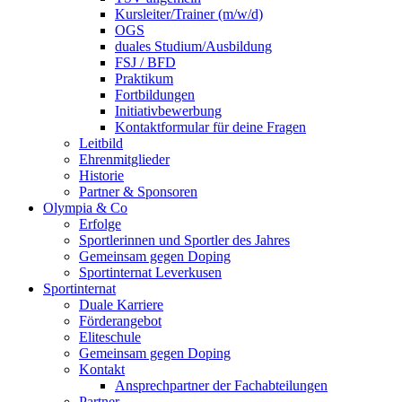
Kursleiter/Trainer (m/w/d)
OGS
duales Studium/Ausbildung
FSJ / BFD
Praktikum
Fortbildungen
Initiativbewerbung
Kontaktformular für deine Fragen
Leitbild
Ehrenmitglieder
Historie
Partner & Sponsoren
Olympia & Co
Erfolge
Sportlerinnen und Sportler des Jahres
Gemeinsam gegen Doping
Sportinternat Leverkusen
Sportinternat
Duale Karriere
Förderangebot
Eliteschule
Gemeinsam gegen Doping
Kontakt
Ansprechpartner der Fachabteilungen
Partner