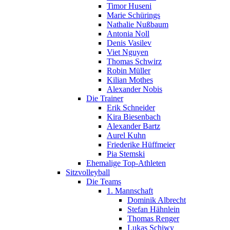
Timor Huseni
Marie Schürings
Nathalie Nußbaum
Antonia Noll
Denis Vasilev
Viet Nguyen
Thomas Schwirz
Robin Müller
Kilian Mothes
Alexander Nobis
Die Trainer
Erik Schneider
Kira Biesenbach
Alexander Bartz
Aurel Kuhn
Friederike Hüffmeier
Pia Stemski
Ehemalige Top-Athleten
Sitzvolleyball
Die Teams
1. Mannschaft
Dominik Albrecht
Stefan Hähnlein
Thomas Renger
Lukas Schiwy