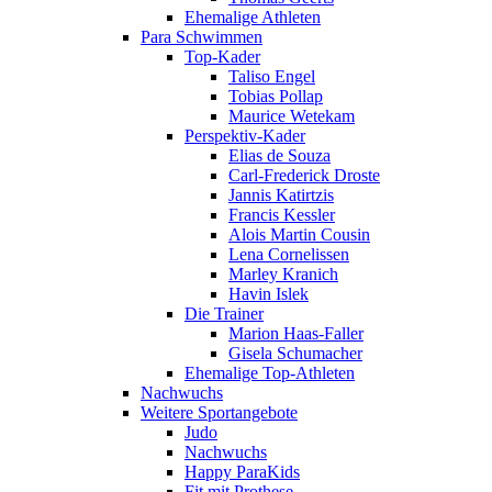
Ehemalige Athleten
Para Schwimmen
Top-Kader
Taliso Engel
Tobias Pollap
Maurice Wetekam
Perspektiv-Kader
Elias de Souza
Carl-Frederick Droste
Jannis Katirtzis
Francis Kessler
Alois Martin Cousin
Lena Cornelissen
Marley Kranich
Havin Islek
Die Trainer
Marion Haas-Faller
Gisela Schumacher
Ehemalige Top-Athleten
Nachwuchs
Weitere Sportangebote
Judo
Nachwuchs
Happy ParaKids
Fit mit Prothese