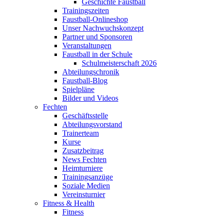
Geschichte Faustball
Trainingszeiten
Faustball-Onlineshop
Unser Nachwuchskonzept
Partner und Sponsoren
Veranstaltungen
Faustball in der Schule
Schulmeisterschaft 2026
Abteilungschronik
Faustball-Blog
Spielpläne
Bilder und Videos
Fechten
Geschäftsstelle
Abteilungsvorstand
Trainerteam
Kurse
Zusatzbeitrag
News Fechten
Heimturniere
Trainingsanzüge
Soziale Medien
Vereinsturnier
Fitness & Health
Fitness