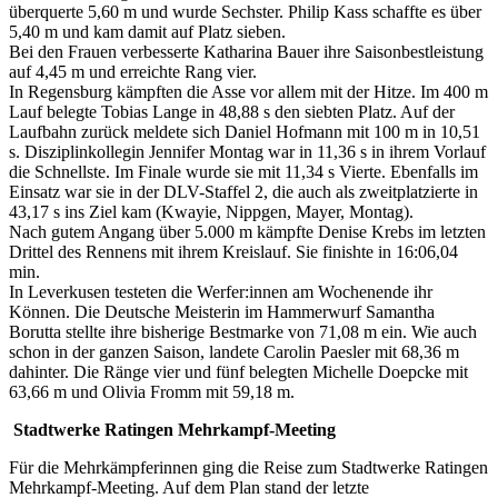
überquerte 5,60 m und wurde Sechster. Philip Kass schaffte es über
5,40 m und kam damit auf Platz sieben.
Bei den Frauen verbesserte Katharina Bauer ihre Saisonbestleistung
auf 4,45 m und erreichte Rang vier.
In Regensburg kämpften die Asse vor allem mit der Hitze. Im 400 m
Lauf belegte Tobias Lange in 48,88 s den siebten Platz. Auf der
Laufbahn zurück meldete sich Daniel Hofmann mit 100 m in 10,51
s. Disziplinkollegin Jennifer Montag war in 11,36 s in ihrem Vorlauf
die Schnellste. Im Finale wurde sie mit 11,34 s Vierte. Ebenfalls im
Einsatz war sie in der DLV-Staffel 2, die auch als zweitplatzierte in
43,17 s ins Ziel kam (Kwayie, Nippgen, Mayer, Montag).
Nach gutem Angang über 5.000 m kämpfte Denise Krebs im letzten
Drittel des Rennens mit ihrem Kreislauf. Sie finishte in 16:06,04
min.
In Leverkusen testeten die Werfer:innen am Wochenende ihr
Können. Die Deutsche Meisterin im Hammerwurf Samantha
Borutta stellte ihre bisherige Bestmarke von 71,08 m ein. Wie auch
schon in der ganzen Saison, landete Carolin Paesler mit 68,36 m
dahinter. Die Ränge vier und fünf belegten Michelle Doepcke mit
63,66 m und Olivia Fromm mit 59,18 m.
Stadtwerke Ratingen Mehrkampf-Meeting
Für die Mehrkämpferinnen ging die Reise zum Stadtwerke Ratingen
Mehrkampf-Meeting. Auf dem Plan stand der letzte