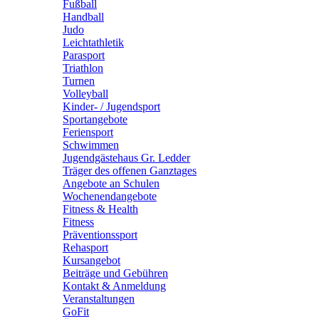
Fußball
Handball
Judo
Leichtathletik
Parasport
Triathlon
Turnen
Volleyball
Kinder- / Jugendsport
Sportangebote
Feriensport
Schwimmen
Jugendgästehaus Gr. Ledder
Träger des offenen Ganztages
Angebote an Schulen
Wochenendangebote
Fitness & Health
Fitness
Präventionssport
Rehasport
Kursangebot
Beiträge und Gebühren
Kontakt & Anmeldung
Veranstaltungen
GoFit