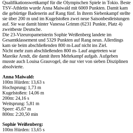
Qualifikationswettkampf für die Olympischen Spiele in Tokio. Beste
TSV-Athletin wurde Anna Maiwald mit 6069 Punkten. Damit kam
die gebürtige Badenerin auf Rang fünf. In ihrem Siebenkampf stellte
sie über 200 m und im Kugelstoßen zwei neue Saisonbestleistungen
auf. Sie war damit hinter Vanessa Grimm (6231 Punkte, Platz 4)
zweitbeste Deutsche.
Die 23-Vizeuropameisterin Sophie Weißenberg landete im
Gesamtklassement und 5329 Punkten auf Rang neun. Allerdings
kam sie beim abschließenden 800 m-Lauf nicht ins Ziel.
Nicht mehr zum abschließenden 800 m- Lauf angetreten war
Mareike Arndt, die damit ihren Mehrkampf aufgab. Aufgeben
musste auch Louisa Grauvogel, die nur vier von sieben Disziplinen
absolvierte.
Anna Maiwald:
100m Hürden: 13,63 s
Hochsprung: 1,73 m
Kugelstoßen: 14,06 m
200m: 24,16 s
Weitsprung: 5,81 m
Speer: 45,67 m
800m: 2:20,50 min
Sophie Weißenberg:
100m Hürden: 13,65 s