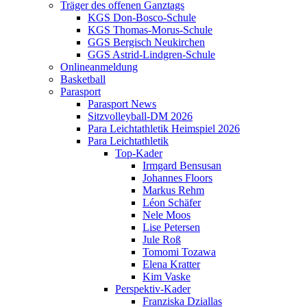
Träger des offenen Ganztags
KGS Don-Bosco-Schule
KGS Thomas-Morus-Schule
GGS Bergisch Neukirchen
GGS Astrid-Lindgren-Schule
Onlineanmeldung
Basketball
Parasport
Parasport News
Sitzvolleyball-DM 2026
Para Leichtathletik Heimspiel 2026
Para Leichtathletik
Top-Kader
Irmgard Bensusan
Johannes Floors
Markus Rehm
Léon Schäfer
Nele Moos
Lise Petersen
Jule Roß
Tomomi Tozawa
Elena Kratter
Kim Vaske
Perspektiv-Kader
Franziska Dziallas