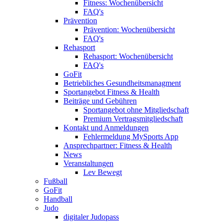
Fitness: Wochenübersicht
FAQ's
Prävention
Prävention: Wochenübersicht
FAQ's
Rehasport
Rehasport: Wochenübersicht
FAQ's
GoFit
Betriebliches Gesundheitsmanagment
Sportangebot Fitness & Health
Beiträge und Gebühren
Sportangebot ohne Mitgliedschaft
Premium Vertragsmitgliedschaft
Kontakt und Anmeldungen
Fehlermeldung MySports App
Ansprechpartner: Fitness & Health
News
Veranstaltungen
Lev Bewegt
Fußball
GoFit
Handball
Judo
digitaler Judopass