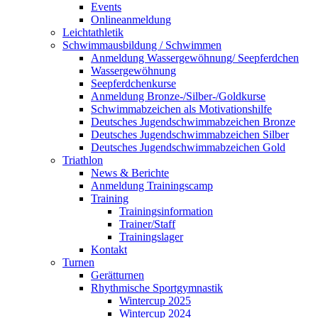
Events
Onlineanmeldung
Leichtathletik
Schwimmausbildung / Schwimmen
Anmeldung Wassergewöhnung/ Seepferdchen
Wassergewöhnung
Seepferdchenkurse
Anmeldung Bronze-/Silber-/Goldkurse
Schwimmabzeichen als Motivationshilfe
Deutsches Jugendschwimmabzeichen Bronze
Deutsches Jugendschwimmabzeichen Silber
Deutsches Jugendschwimmabzeichen Gold
Triathlon
News & Berichte
Anmeldung Trainingscamp
Training
Trainingsinformation
Trainer/Staff
Trainingslager
Kontakt
Turnen
Gerätturnen
Rhythmische Sportgymnastik
Wintercup 2025
Wintercup 2024