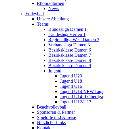
Rhönradturnen
News
Volleyball
Unsere Abteilung
Teams
Bundesliga Damen 1
Landesliga Herren 1
Regionalliga West Damen 2
Verbandsliga Damen 3
Bezirksklasse Damen 6
Bezirksklasse Damen 7
Bezirksklasse Damen 8
Bezirksklasse Damen 9
Jugend
Jugend U20
Jugend U18
Jugend U16
Jugend U14 NRW-Liga
Jugend U14 II Oberliga
Jugend U12/U13
Beachvolleyball
Sponsoren & Partner
Spielorte und Anreise
Nützliche Links
Kontakte