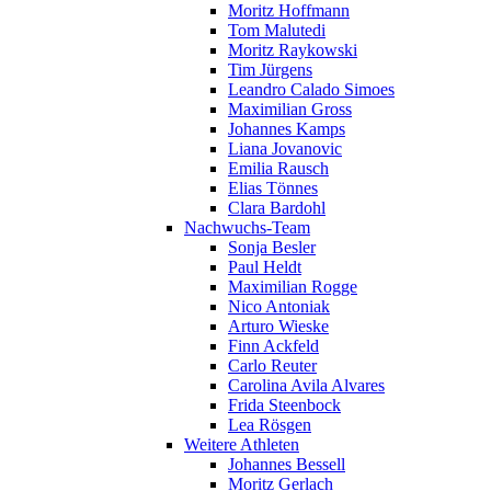
Moritz Hoffmann
Tom Malutedi
Moritz Raykowski
Tim Jürgens
Leandro Calado Simoes
Maximilian Gross
Johannes Kamps
Liana Jovanovic
Emilia Rausch
Elias Tönnes
Clara Bardohl
Nachwuchs-Team
Sonja Besler
Paul Heldt
Maximilian Rogge
Nico Antoniak
Arturo Wieske
Finn Ackfeld
Carlo Reuter
Carolina Avila Alvares
Frida Steenbock
Lea Rösgen
Weitere Athleten
Johannes Bessell
Moritz Gerlach