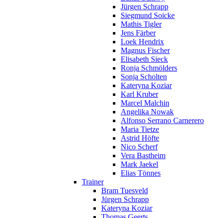
Jürgen Schrapp
Siegmund Soicke
Mathis Tigler
Jens Färber
Loek Hendrix
Magnus Fischer
Elisabeth Sieck
Ronja Schmölders
Sonja Scholten
Kateryna Koziar
Karl Kruber
Marcel Malchin
Angelika Nowak
Alfonso Serrano Carnerero
Maria Tietze
Astrid Höfte
Nico Scherf
Vera Bastheim
Mark Jaekel
Elias Tönnes
Trainer
Bram Tuesveld
Jürgen Schrapp
Kateryna Koziar
Thomas Geerts