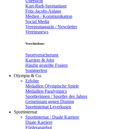
Übersicht
Kurt-Rieß-Sportanlage
Fritz-Jacobi-Anlage
Medien / Kommunikation
Social Media
Vereinsmagazin / Newsletter
Vereinsnews
Verschiedenes
Sportversicherung
Karriere & Jobs
Häufig gestellte Fragen
Sommerfest
Olympia & Co.
Erfolge
Medaillen Olympische Spiele
Medaillen Paralympics
Sportlerinnen / Sportler des Jahres
Gemeinsam gegen Doping
Sportinternat Leverkusen
Sportinternat
Sportinternat / Duale Karriere
Duale Karriere
Förderangebot