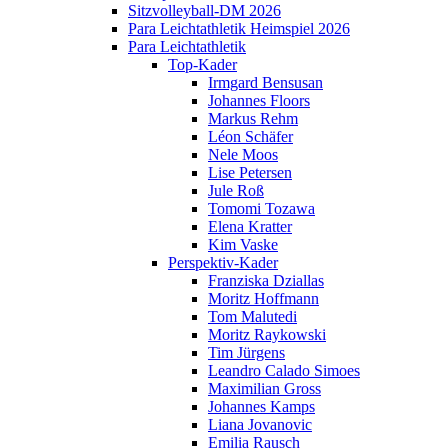
Sitzvolleyball-DM 2026
Para Leichtathletik Heimspiel 2026
Para Leichtathletik
Top-Kader
Irmgard Bensusan
Johannes Floors
Markus Rehm
Léon Schäfer
Nele Moos
Lise Petersen
Jule Roß
Tomomi Tozawa
Elena Kratter
Kim Vaske
Perspektiv-Kader
Franziska Dziallas
Moritz Hoffmann
Tom Malutedi
Moritz Raykowski
Tim Jürgens
Leandro Calado Simoes
Maximilian Gross
Johannes Kamps
Liana Jovanovic
Emilia Rausch