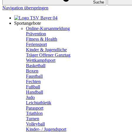
Suche
Navigation überspringen
Sportangebote
Online-Kursanmeldung
Prävention
Fitness & Health
Feriensport
Kinder & Jugendliche
Träger Offener Ganztag
Wettkampfsport
Basketball
Boxen
Faustball
Fechten
Fußball
Handball
Judo
Leichtathletik
Parasport
Triathlon
Turnen
Volleyball
Kinder- / Jugendsport