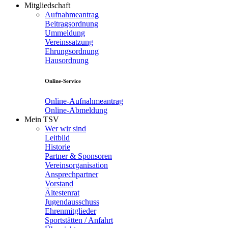
Mitgliedschaft
Aufnahmeantrag
Beitragsordnung
Ummeldung
Vereinssatzung
Ehrungsordnung
Hausordnung
Online-Service
Online-Aufnahmeantrag
Online-Abmeldung
Mein TSV
Wer wir sind
Leitbild
Historie
Partner & Sponsoren
Vereinsorganisation
Ansprechpartner
Vorstand
Ältestenrat
Jugendausschuss
Ehrenmitglieder
Sportstätten / Anfahrt