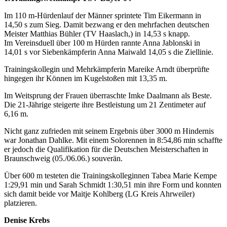
Im 110 m-Hürdenlauf der Männer sprintete Tim Eikermann in
14,50 s zum Sieg. Damit bezwang er den mehrfachen deutschen
Meister Matthias Bühler (TV Haaslach,) in 14,53 s knapp.
Im Vereinsduell über 100 m Hürden rannte Anna Jablonski in
14,01 s vor Siebenkämpferin Anna Maiwald 14,05 s die Ziellinie.
Trainingskollegin und Mehrkämpferin Mareike Arndt überprüfte
hingegen ihr Können im Kugelstoßen mit 13,35 m.
Im Weitsprung der Frauen überraschte Imke Daalmann als Beste.
Die 21-Jährige steigerte ihre Bestleistung um 21 Zentimeter auf
6,16 m.
Nicht ganz zufrieden mit seinem Ergebnis über 3000 m Hindernis
war Jonathan Dahlke. Mit einem Solorennen in 8:54,86 min schaffte
er jedoch die Qualifikation für die Deutschen Meisterschaften in
Braunschweig (05./06.06.) souverän.
Über 600 m testeten die Trainingskolleginnen Tabea Marie Kempe
1:29,91 min und Sarah Schmidt 1:30,51 min ihre Form und konnten
sich damit beide vor Maitje Kohlberg (LG Kreis Ahrweiler)
platzieren.
Denise Krebs