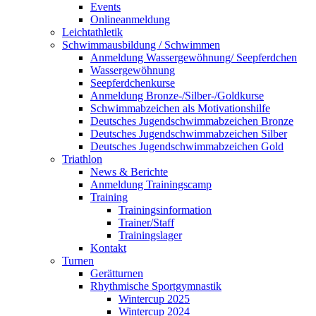
Events
Onlineanmeldung
Leichtathletik
Schwimmausbildung / Schwimmen
Anmeldung Wassergewöhnung/ Seepferdchen
Wassergewöhnung
Seepferdchenkurse
Anmeldung Bronze-/Silber-/Goldkurse
Schwimmabzeichen als Motivationshilfe
Deutsches Jugendschwimmabzeichen Bronze
Deutsches Jugendschwimmabzeichen Silber
Deutsches Jugendschwimmabzeichen Gold
Triathlon
News & Berichte
Anmeldung Trainingscamp
Training
Trainingsinformation
Trainer/Staff
Trainingslager
Kontakt
Turnen
Gerätturnen
Rhythmische Sportgymnastik
Wintercup 2025
Wintercup 2024