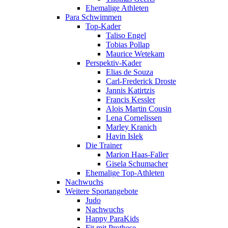
Ehemalige Athleten
Para Schwimmen
Top-Kader
Taliso Engel
Tobias Pollap
Maurice Wetekam
Perspektiv-Kader
Elias de Souza
Carl-Frederick Droste
Jannis Katirtzis
Francis Kessler
Alois Martin Cousin
Lena Cornelissen
Marley Kranich
Havin Islek
Die Trainer
Marion Haas-Faller
Gisela Schumacher
Ehemalige Top-Athleten
Nachwuchs
Weitere Sportangebote
Judo
Nachwuchs
Happy ParaKids
Fit mit Prothese