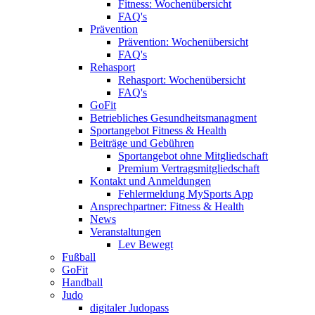
Fitness: Wochenübersicht
FAQ's
Prävention
Prävention: Wochenübersicht
FAQ's
Rehasport
Rehasport: Wochenübersicht
FAQ's
GoFit
Betriebliches Gesundheitsmanagment
Sportangebot Fitness & Health
Beiträge und Gebühren
Sportangebot ohne Mitgliedschaft
Premium Vertragsmitgliedschaft
Kontakt und Anmeldungen
Fehlermeldung MySports App
Ansprechpartner: Fitness & Health
News
Veranstaltungen
Lev Bewegt
Fußball
GoFit
Handball
Judo
digitaler Judopass