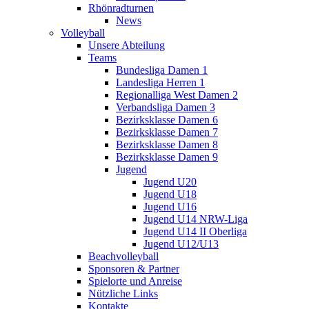
Rhönradturnen
News
Volleyball
Unsere Abteilung
Teams
Bundesliga Damen 1
Landesliga Herren 1
Regionalliga West Damen 2
Verbandsliga Damen 3
Bezirksklasse Damen 6
Bezirksklasse Damen 7
Bezirksklasse Damen 8
Bezirksklasse Damen 9
Jugend
Jugend U20
Jugend U18
Jugend U16
Jugend U14 NRW-Liga
Jugend U14 II Oberliga
Jugend U12/U13
Beachvolleyball
Sponsoren & Partner
Spielorte und Anreise
Nützliche Links
Kontakte