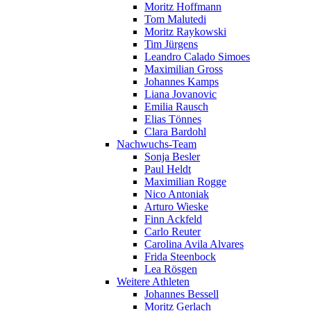
Moritz Hoffmann
Tom Malutedi
Moritz Raykowski
Tim Jürgens
Leandro Calado Simoes
Maximilian Gross
Johannes Kamps
Liana Jovanovic
Emilia Rausch
Elias Tönnes
Clara Bardohl
Nachwuchs-Team
Sonja Besler
Paul Heldt
Maximilian Rogge
Nico Antoniak
Arturo Wieske
Finn Ackfeld
Carlo Reuter
Carolina Avila Alvares
Frida Steenbock
Lea Rösgen
Weitere Athleten
Johannes Bessell
Moritz Gerlach