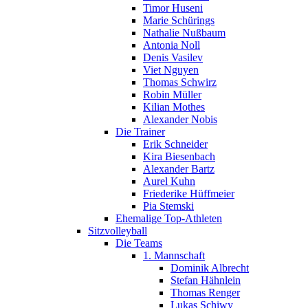
Timor Huseni
Marie Schürings
Nathalie Nußbaum
Antonia Noll
Denis Vasilev
Viet Nguyen
Thomas Schwirz
Robin Müller
Kilian Mothes
Alexander Nobis
Die Trainer
Erik Schneider
Kira Biesenbach
Alexander Bartz
Aurel Kuhn
Friederike Hüffmeier
Pia Stemski
Ehemalige Top-Athleten
Sitzvolleyball
Die Teams
1. Mannschaft
Dominik Albrecht
Stefan Hähnlein
Thomas Renger
Lukas Schiwy