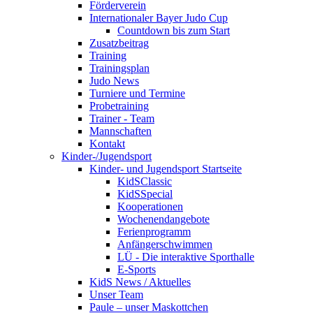
Förderverein
Internationaler Bayer Judo Cup
Countdown bis zum Start
Zusatzbeitrag
Training
Trainingsplan
Judo News
Turniere und Termine
Probetraining
Trainer - Team
Mannschaften
Kontakt
Kinder-/Jugendsport
Kinder- und Jugendsport Startseite
KidSClassic
KidSSpecial
Kooperationen
Wochenendangebote
Ferienprogramm
Anfängerschwimmen
LÜ - Die interaktive Sporthalle
E-Sports
KidS News / Aktuelles
Unser Team
Paule – unser Maskottchen