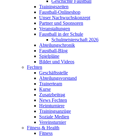
Geschichte Faustball
Trainingszeiten
Faustball-Onlineshop
Unser Nachwuchskonzept
Partner und Sponsoren
Veranstaltungen
Faustball in der Schule
Schulmeisterschaft 2026
Abteilungschronik
Faustball-Blog
Spielpläne
Bilder und Videos
Fechten
Geschäftsstelle
Abteilungsvorstand
Trainerteam
Kurse
Zusatzbeitrag
News Fechten
Heimturniere
Trainingsanzüge
Soziale Medien
Vereinsturnier
Fitness & Health
Fitness