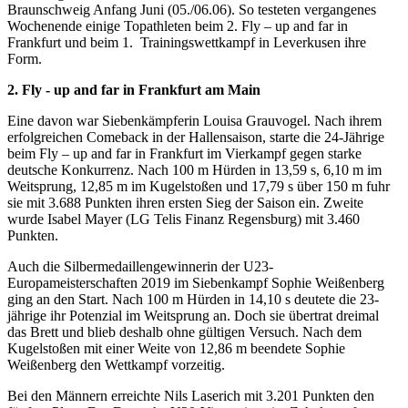
Braunschweig Anfang Juni (05./06.06). So testeten vergangenes
Wochenende einige Topathleten beim 2. Fly – up and far in
Frankfurt und beim 1. Trainingswettkampf in Leverkusen ihre
Form.
2. Fly - up and far in Frankfurt am Main
Eine davon war Siebenkämpferin Louisa Grauvogel. Nach ihrem
erfolgreichen Comeback in der Hallensaison, starte die 24-Jährige
beim Fly – up and far in Frankfurt im Vierkampf gegen starke
deutsche Konkurrenz. Nach 100 m Hürden in 13,59 s, 6,10 m im
Weitsprung, 12,85 m im Kugelstoßen und 17,79 s über 150 m fuhr
sie mit 3.688 Punkten ihren ersten Sieg der Saison ein. Zweite
wurde Isabel Mayer (LG Telis Finanz Regensburg) mit 3.460
Punkten.
Auch die Silbermedaillengewinnerin der U23-
Europameisterschaften 2019 im Siebenkampf Sophie Weißenberg
ging an den Start. Nach 100 m Hürden in 14,10 s deutete die 23-
jährige ihr Potenzial im Weitsprung an. Doch sie übertrat dreimal
das Brett und blieb deshalb ohne gültigen Versuch. Nach dem
Kugelstoßen mit einer Weite von 12,86 m beendete Sophie
Weißenberg den Wettkampf vorzeitig.
Bei den Männern erreichte Nils Laserich mit 3.201 Punkten den