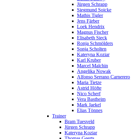
Jürgen Schrapp
Siegmund Soicke
Mathis Tigler
Jens Färber
Loek Hendrix
Magnus Fischer
Elisabeth Sieck
Ronja Schmölders
Sonja Scholten
Kateryna Koziar
Karl Kruber
Marcel Malchin
Angelika Nowak
Alfonso Serrano Carnerero
Maria Tietze
Astrid Höfte
Nico Scherf
Vera Bastheim
Mark Jaekel
Elias Tönnes
Trainer
Bram Tuesveld
Jürgen Schrapp
Kateryna Koziar
Thomas Geerts