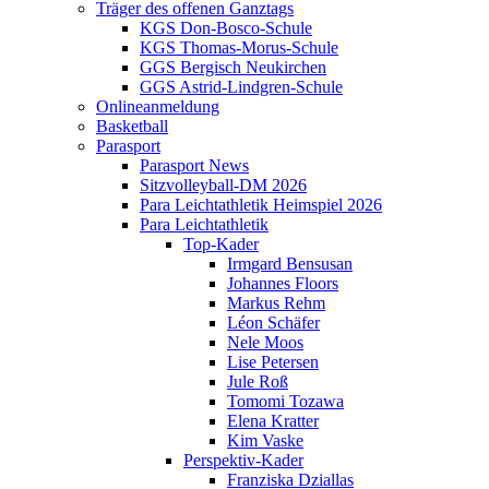
Träger des offenen Ganztags
KGS Don-Bosco-Schule
KGS Thomas-Morus-Schule
GGS Bergisch Neukirchen
GGS Astrid-Lindgren-Schule
Onlineanmeldung
Basketball
Parasport
Parasport News
Sitzvolleyball-DM 2026
Para Leichtathletik Heimspiel 2026
Para Leichtathletik
Top-Kader
Irmgard Bensusan
Johannes Floors
Markus Rehm
Léon Schäfer
Nele Moos
Lise Petersen
Jule Roß
Tomomi Tozawa
Elena Kratter
Kim Vaske
Perspektiv-Kader
Franziska Dziallas