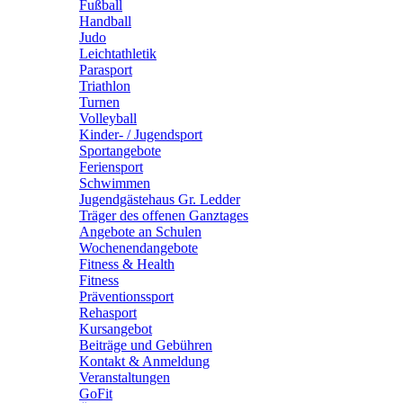
Fußball
Handball
Judo
Leichtathletik
Parasport
Triathlon
Turnen
Volleyball
Kinder- / Jugendsport
Sportangebote
Feriensport
Schwimmen
Jugendgästehaus Gr. Ledder
Träger des offenen Ganztages
Angebote an Schulen
Wochenendangebote
Fitness & Health
Fitness
Präventionssport
Rehasport
Kursangebot
Beiträge und Gebühren
Kontakt & Anmeldung
Veranstaltungen
GoFit