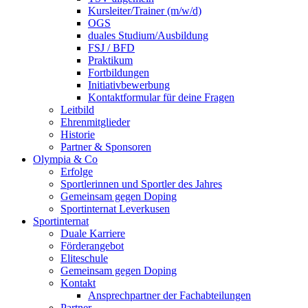
Kursleiter/Trainer (m/w/d)
OGS
duales Studium/Ausbildung
FSJ / BFD
Praktikum
Fortbildungen
Initiativbewerbung
Kontaktformular für deine Fragen
Leitbild
Ehrenmitglieder
Historie
Partner & Sponsoren
Olympia & Co
Erfolge
Sportlerinnen und Sportler des Jahres
Gemeinsam gegen Doping
Sportinternat Leverkusen
Sportinternat
Duale Karriere
Förderangebot
Eliteschule
Gemeinsam gegen Doping
Kontakt
Ansprechpartner der Fachabteilungen
Partner