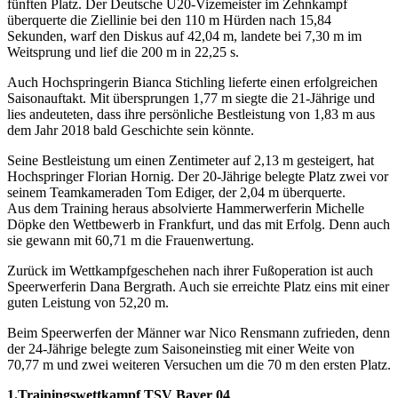
fünften Platz. Der Deutsche U20-Vizemeister im Zehnkampf
überquerte die Ziellinie bei den 110 m Hürden nach 15,84
Sekunden, warf den Diskus auf 42,04 m, landete bei 7,30 m im
Weitsprung und lief die 200 m in 22,25 s.
Auch Hochspringerin Bianca Stichling lieferte einen erfolgreichen
Saisonauftakt. Mit übersprungen 1,77 m siegte die 21-Jährige und
lies andeuteten, dass ihre persönliche Bestleistung von 1,83 m aus
dem Jahr 2018 bald Geschichte sein könnte.
Seine Bestleistung um einen Zentimeter auf 2,13 m gesteigert, hat
Hochspringer Florian Hornig. Der 20-Jährige belegte Platz zwei vor
seinem Teamkameraden Tom Ediger, der 2,04 m überquerte.
Aus dem Training heraus absolvierte Hammerwerferin Michelle
Döpke den Wettbewerb in Frankfurt, und das mit Erfolg. Denn auch
sie gewann mit 60,71 m die Frauenwertung.
Zurück im Wettkampfgeschehen nach ihrer Fußoperation ist auch
Speerwerferin Dana Bergrath. Auch sie erreichte Platz eins mit einer
guten Leistung von 52,20 m.
Beim Speerwerfen der Männer war Nico Rensmann zufrieden, denn
der 24-Jährige belegte zum Saisoneinstieg mit einer Weite von
70,77 m und zwei weiteren Versuchen um die 70 m den ersten Platz.
1.Trainingswettkampf TSV Bayer 04