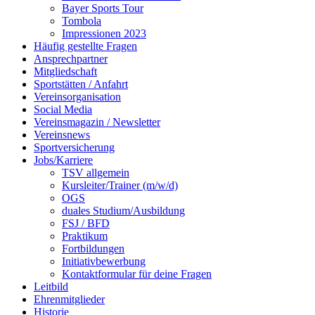
Bayer Sports Tour
Tombola
Impressionen 2023
Häufig gestellte Fragen
Ansprechpartner
Mitgliedschaft
Sportstätten / Anfahrt
Vereinsorganisation
Social Media
Vereinsmagazin / Newsletter
Vereinsnews
Sportversicherung
Jobs/Karriere
TSV allgemein
Kursleiter/Trainer (m/w/d)
OGS
duales Studium/Ausbildung
FSJ / BFD
Praktikum
Fortbildungen
Initiativbewerbung
Kontaktformular für deine Fragen
Leitbild
Ehrenmitglieder
Historie