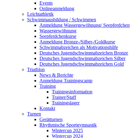
Events
Onlineanmeldung
Leichtathletik
Schwimmausbildung / Schwimmen
Anmeldung Wassergewöhnung/ Seepferdchen
Wassergewöhnung
Seepferdchenkurse
Anmeldung Bronze-/Silber-/Goldkurse
Schwimmabzeichen als Motivationshilfe
Deutsches Jugendschwimmabzeichen Bronze
Deutsches Jugendschwimmabzeichen Silber
Deutsches Jugendschwimmabzeichen Gold
Triathlon
News & Berichte
Anmeldung Trainingscamp
Training
Trainingsinformation
Trainer/Staff
Trainingslager
Kontakt
Turnen
Gerätturnen
Rhythmische Sportgymnastik
Wintercup 2025
Wintercup 2024