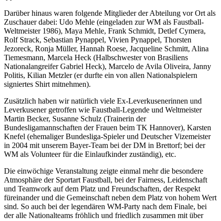
Darüber hinaus waren folgende Mitglieder der Abteilung vor Ort als
Zuschauer dabei: Udo Mehle (eingeladen zur WM als Faustball-
Weltmeister 1986), Maya Mehle, Frank Schmidt, Detlef Cymera,
Rolf Strack, Sebastian Pynappel, Vivien Pynappel, Thorsten
Jezoreck, Ronja Müller, Hannah Roese, Jacqueline Schmitt, Alina
Tiemesmann, Marcela Heck (Halbschwester von Brasiliens
Nationalangreifer Gabriel Heck), Marcelo de Avila Oliveira, Janny
Politis, Kilian Metzler (er durfte ein von allen Nationalspielern
signiertes Shirt mitnehmen).
Zusätzlich haben wir natürlich viele Ex-Leverkusenerinnen und
Leverkusener getroffen wie Faustball-Legende und Weltmeister
Martin Becker, Susanne Schulz (Trainerin der
Bundesligamannschaften der Frauen beim TK Hannover), Karsten
Knefel (ehemaliger Bundesliga-Spieler und Deutscher Vizemeister
in 2004 mit unserem Bayer-Team bei der DM in Brettorf; bei der
WM als Volunteer für die Einlaufkinder zuständig), etc.
Die einwöchige Veranstaltung zeigte einmal mehr die besondere
Atmosphäre der Sportart Faustball, bei der Fairness, Leidenschaft
und Teamwork auf dem Platz und Freundschaften, der Respekt
füreinander und die Gemeinschaft neben dem Platz von hohem Wert
sind. So auch bei der legendären WM-Party nach dem Finale, bei
der alle Nationalteams fröhlich und friedlich zusammen mit über