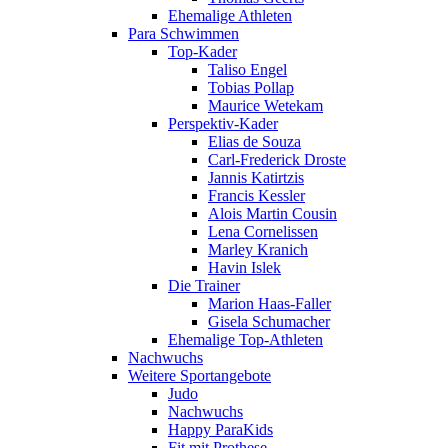
Ehemalige Athleten
Para Schwimmen
Top-Kader
Taliso Engel
Tobias Pollap
Maurice Wetekam
Perspektiv-Kader
Elias de Souza
Carl-Frederick Droste
Jannis Katirtzis
Francis Kessler
Alois Martin Cousin
Lena Cornelissen
Marley Kranich
Havin Islek
Die Trainer
Marion Haas-Faller
Gisela Schumacher
Ehemalige Top-Athleten
Nachwuchs
Weitere Sportangebote
Judo
Nachwuchs
Happy ParaKids
Fit mit Prothese