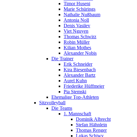
Timor Huseni
Marie Schürings
Nathalie Nußbaum
Antonia Noll
Denis Vasilev
Viet Nguyen
Thomas Schwirz
Robin Müller
Kilian Mothes
Alexander Nobis
Die Trainer
Erik Schneider
Kira Biesenbach
Alexander Bartz
Aurel Kuhn
Friederike Hüffmeier
Pia Stemski
Ehemalige Top-Athleten
Sitzvolleyball
Die Teams
1. Mannschaft
Dominik Albrecht
Stefan Hähnlein
Thomas Renger
Lukas Schiwy