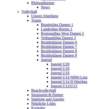
Rhönradturnen
News
Volleyball
Unsere Abteilung
Teams
Bundesliga Damen 1
Landesliga Herren 1
Regionalliga West Damen 2
Verbandsliga Damen 3
Bezirksklasse Damen 6
Bezirksklasse Damen 7
Bezirksklasse Damen 8
Bezirksklasse Damen 9
Jugend
Jugend U20
Jugend U18
Jugend U16
Jugend U14 NRW-Liga
Jugend U14 II Oberliga
Jugend U12/U13
Beachvolleyball
Sponsoren & Partner
Spielorte und Anreise
Nützliche Links
Kontakte