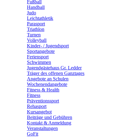
Fußball
Handball
Judo
Leichtathletik
Parasport
Triathlon
Turnen
Volleyball
Kinder- / Jugendsport
Sportangebote
Feriensport
Schwimmen
Jugendgästehaus Gr. Ledder
Träger des offenen Ganztages
Angebote an Schulen
Wochenendangebote
Fitness & Health
Fitness
Präventionssport
Rehasport
Kursangebot
Beiträge und Gebühren
Kontakt & Anmeldung
Veranstaltungen
GoFit