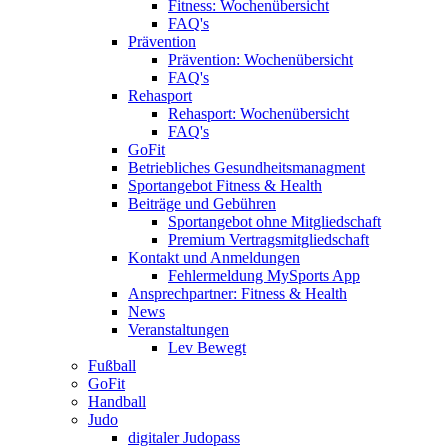
Fitness: Wochenübersicht
FAQ's
Prävention
Prävention: Wochenübersicht
FAQ's
Rehasport
Rehasport: Wochenübersicht
FAQ's
GoFit
Betriebliches Gesundheitsmanagment
Sportangebot Fitness & Health
Beiträge und Gebühren
Sportangebot ohne Mitgliedschaft
Premium Vertragsmitgliedschaft
Kontakt und Anmeldungen
Fehlermeldung MySports App
Ansprechpartner: Fitness & Health
News
Veranstaltungen
Lev Bewegt
Fußball
GoFit
Handball
Judo
digitaler Judopass