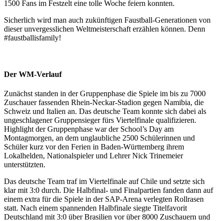
1500 Fans im Festzelt eine tolle Woche feiern konnten.
Sicherlich wird man auch zukünftigen Faustball-Generationen von
dieser unvergesslichen Weltmeisterschaft erzählen können. Denn
#faustballisfamily!
Der WM-Verlauf
Zunächst standen in der Gruppenphase die Spiele im bis zu 7000
Zuschauer fassenden Rhein-Neckar-Stadion gegen Namibia, die
Schweiz und Italien an. Das deutsche Team konnte sich dabei als
ungeschlagener Gruppensieger fürs Viertelfinale qualifizieren.
Highlight der Gruppenphase war der School’s Day am
Montagmorgen, an dem unglaubliche 2500 Schülerinnen und
Schüler kurz vor den Ferien in Baden-Württemberg ihrem
Lokalhelden, Nationalspieler und Lehrer Nick Trinemeier
unterstützten.
Das deutsche Team traf im Viertelfinale auf Chile und setzte sich
klar mit 3:0 durch. Die Halbfinal- und Finalpartien fanden dann auf
einem extra für die Spiele in der SAP-Arena verlegten Rollrasen
statt. Nach einem spannenden Halbfinale siegte Titelfavorit
Deutschland mit 3:0 über Brasilien vor über 8000 Zuschauern und