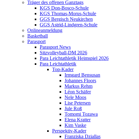
Träger des offenen Ganztags
KGS Don-Bosco-Schule
KGS Thomas-Morus-Schule
GGS Bergisch Neukirchen
GGS Astrid-Lindgren-Schule
Onlineanmeldung
Basketball
Parasport
Parasport News
Sitzvolleyball-DM 2026
Para Leichtathletik Heimspiel 2026
Para Leichtathletik
Top-Kader
Irmgard Bensusan
Johannes Floors
Markus Rehm
Léon Schäfer
Nele Moos
Lise Petersen
Jule Roß
Tomomi Tozawa
Elena Kratter
Kim Vaske
Perspektiv-Kader
Franziska Dziallas