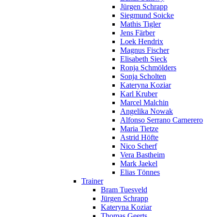
Jürgen Schrapp
Siegmund Soicke
Mathis Tigler
Jens Färber
Loek Hendrix
Magnus Fischer
Elisabeth Sieck
Ronja Schmölders
Sonja Scholten
Kateryna Koziar
Karl Kruber
Marcel Malchin
Angelika Nowak
Alfonso Serrano Carnerero
Maria Tietze
Astrid Höfte
Nico Scherf
Vera Bastheim
Mark Jaekel
Elias Tönnes
Trainer
Bram Tuesveld
Jürgen Schrapp
Kateryna Koziar
Thomas Geerts