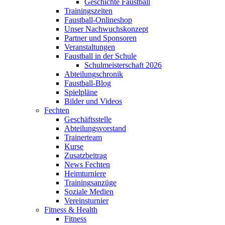
Geschichte Faustball
Trainingszeiten
Faustball-Onlineshop
Unser Nachwuchskonzept
Partner und Sponsoren
Veranstaltungen
Faustball in der Schule
Schulmeisterschaft 2026
Abteilungschronik
Faustball-Blog
Spielpläne
Bilder und Videos
Fechten
Geschäftsstelle
Abteilungsvorstand
Trainerteam
Kurse
Zusatzbeitrag
News Fechten
Heimturniere
Trainingsanzüge
Soziale Medien
Vereinsturnier
Fitness & Health
Fitness