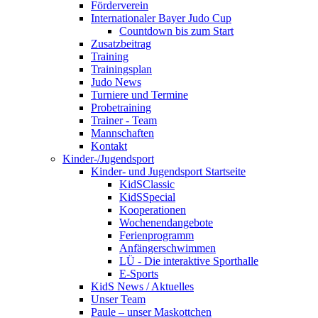
Förderverein
Internationaler Bayer Judo Cup
Countdown bis zum Start
Zusatzbeitrag
Training
Trainingsplan
Judo News
Turniere und Termine
Probetraining
Trainer - Team
Mannschaften
Kontakt
Kinder-/Jugendsport
Kinder- und Jugendsport Startseite
KidSClassic
KidSSpecial
Kooperationen
Wochenendangebote
Ferienprogramm
Anfängerschwimmen
LÜ - Die interaktive Sporthalle
E-Sports
KidS News / Aktuelles
Unser Team
Paule – unser Maskottchen