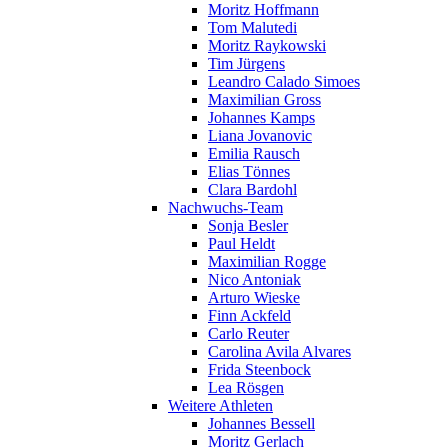
Moritz Hoffmann
Tom Malutedi
Moritz Raykowski
Tim Jürgens
Leandro Calado Simoes
Maximilian Gross
Johannes Kamps
Liana Jovanovic
Emilia Rausch
Elias Tönnes
Clara Bardohl
Nachwuchs-Team
Sonja Besler
Paul Heldt
Maximilian Rogge
Nico Antoniak
Arturo Wieske
Finn Ackfeld
Carlo Reuter
Carolina Avila Alvares
Frida Steenbock
Lea Rösgen
Weitere Athleten
Johannes Bessell
Moritz Gerlach