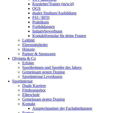
Kursleiter/Trainer (m/w/d)
OGS
duales Studium/Ausbildung
FSJ / BFD
Praktikum
Fortbildungen
Initiativbewerbung
Kontaktformular für deine Fragen
Leitbild
Ehrenmitglieder
Historie
Partner & Sponsoren
Olympia & Co
Erfolge
Sportlerinnen und Sportler des Jahres
Gemeinsam gegen Doping
Sportinternat Leverkusen
Sportinternat
Duale Karriere
Förderangebot
Eliteschule
Gemeinsam gegen Doping
Kontakt
Ansprechpartner der Fachabteilungen
Partner