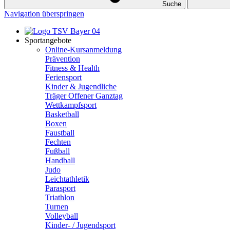
Suche
Navigation überspringen
Sportangebote
Online-Kursanmeldung
Prävention
Fitness & Health
Feriensport
Kinder & Jugendliche
Träger Offener Ganztag
Wettkampfsport
Basketball
Boxen
Faustball
Fechten
Fußball
Handball
Judo
Leichtathletik
Parasport
Triathlon
Turnen
Volleyball
Kinder- / Jugendsport