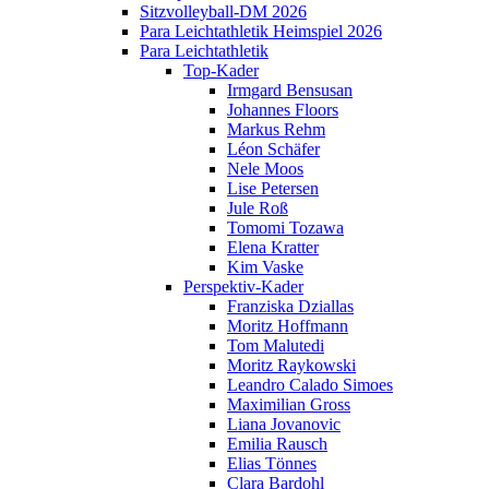
Sitzvolleyball-DM 2026
Para Leichtathletik Heimspiel 2026
Para Leichtathletik
Top-Kader
Irmgard Bensusan
Johannes Floors
Markus Rehm
Léon Schäfer
Nele Moos
Lise Petersen
Jule Roß
Tomomi Tozawa
Elena Kratter
Kim Vaske
Perspektiv-Kader
Franziska Dziallas
Moritz Hoffmann
Tom Malutedi
Moritz Raykowski
Leandro Calado Simoes
Maximilian Gross
Liana Jovanovic
Emilia Rausch
Elias Tönnes
Clara Bardohl