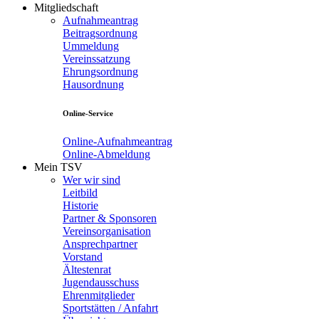
Mitgliedschaft
Aufnahmeantrag
Beitragsordnung
Ummeldung
Vereinssatzung
Ehrungsordnung
Hausordnung
Online-Service
Online-Aufnahmeantrag
Online-Abmeldung
Mein TSV
Wer wir sind
Leitbild
Historie
Partner & Sponsoren
Vereinsorganisation
Ansprechpartner
Vorstand
Ältestenrat
Jugendausschuss
Ehrenmitglieder
Sportstätten / Anfahrt