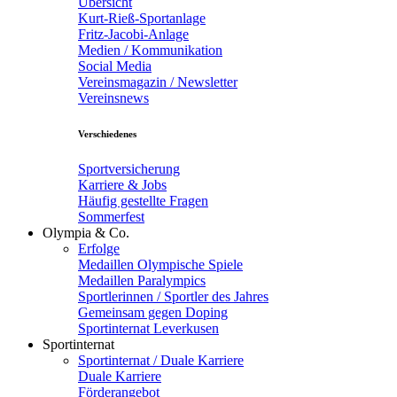
Übersicht
Kurt-Rieß-Sportanlage
Fritz-Jacobi-Anlage
Medien / Kommunikation
Social Media
Vereinsmagazin / Newsletter
Vereinsnews
Verschiedenes
Sportversicherung
Karriere & Jobs
Häufig gestellte Fragen
Sommerfest
Olympia & Co.
Erfolge
Medaillen Olympische Spiele
Medaillen Paralympics
Sportlerinnen / Sportler des Jahres
Gemeinsam gegen Doping
Sportinternat Leverkusen
Sportinternat
Sportinternat / Duale Karriere
Duale Karriere
Förderangebot