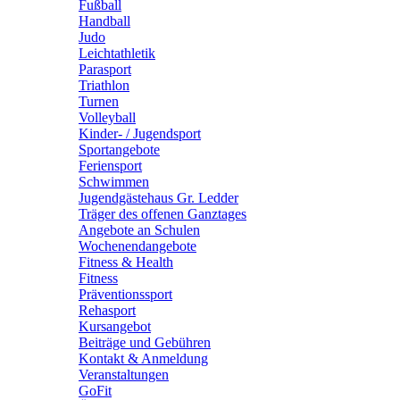
Fußball
Handball
Judo
Leichtathletik
Parasport
Triathlon
Turnen
Volleyball
Kinder- / Jugendsport
Sportangebote
Feriensport
Schwimmen
Jugendgästehaus Gr. Ledder
Träger des offenen Ganztages
Angebote an Schulen
Wochenendangebote
Fitness & Health
Fitness
Präventionssport
Rehasport
Kursangebot
Beiträge und Gebühren
Kontakt & Anmeldung
Veranstaltungen
GoFit