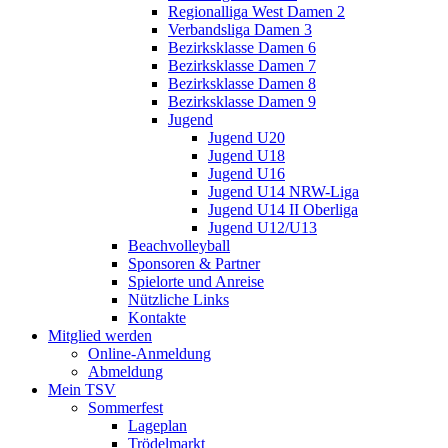
Regionalliga West Damen 2
Verbandsliga Damen 3
Bezirksklasse Damen 6
Bezirksklasse Damen 7
Bezirksklasse Damen 8
Bezirksklasse Damen 9
Jugend
Jugend U20
Jugend U18
Jugend U16
Jugend U14 NRW-Liga
Jugend U14 II Oberliga
Jugend U12/U13
Beachvolleyball
Sponsoren & Partner
Spielorte und Anreise
Nützliche Links
Kontakte
Mitglied werden
Online-Anmeldung
Abmeldung
Mein TSV
Sommerfest
Lageplan
Trödelmarkt