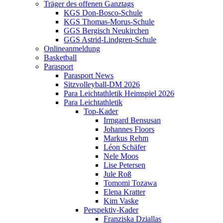
Träger des offenen Ganztags
KGS Don-Bosco-Schule
KGS Thomas-Morus-Schule
GGS Bergisch Neukirchen
GGS Astrid-Lindgren-Schule
Onlineanmeldung
Basketball
Parasport
Parasport News
Sitzvolleyball-DM 2026
Para Leichtathletik Heimspiel 2026
Para Leichtathletik
Top-Kader
Irmgard Bensusan
Johannes Floors
Markus Rehm
Léon Schäfer
Nele Moos
Lise Petersen
Jule Roß
Tomomi Tozawa
Elena Kratter
Kim Vaske
Perspektiv-Kader
Franziska Dziallas