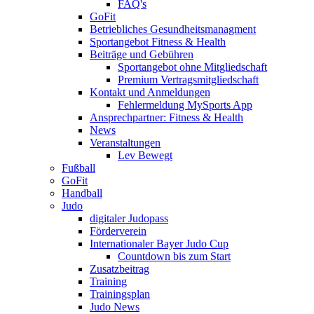
FAQ's
GoFit
Betriebliches Gesundheitsmanagment
Sportangebot Fitness & Health
Beiträge und Gebühren
Sportangebot ohne Mitgliedschaft
Premium Vertragsmitgliedschaft
Kontakt und Anmeldungen
Fehlermeldung MySports App
Ansprechpartner: Fitness & Health
News
Veranstaltungen
Lev Bewegt
Fußball
GoFit
Handball
Judo
digitaler Judopass
Förderverein
Internationaler Bayer Judo Cup
Countdown bis zum Start
Zusatzbeitrag
Training
Trainingsplan
Judo News