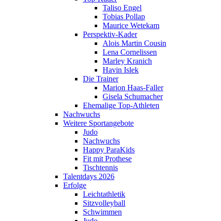
Taliso Engel
Tobias Pollap
Maurice Wetekam
Perspektiv-Kader
Alois Martin Cousin
Lena Cornelissen
Marley Kranich
Havin Islek
Die Trainer
Marion Haas-Faller
Gisela Schumacher
Ehemalige Top-Athleten
Nachwuchs
Weitere Sportangebote
Judo
Nachwuchs
Happy ParaKids
Fit mit Prothese
Tischtennis
Talentdays 2026
Erfolge
Leichtathletik
Sitzvolleyball
Schwimmen
Judo