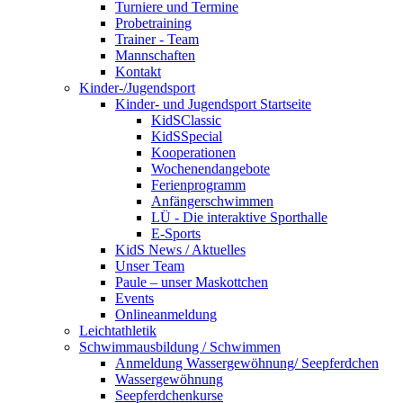
Turniere und Termine
Probetraining
Trainer - Team
Mannschaften
Kontakt
Kinder-/Jugendsport
Kinder- und Jugendsport Startseite
KidSClassic
KidSSpecial
Kooperationen
Wochenendangebote
Ferienprogramm
Anfängerschwimmen
LÜ - Die interaktive Sporthalle
E-Sports
KidS News / Aktuelles
Unser Team
Paule – unser Maskottchen
Events
Onlineanmeldung
Leichtathletik
Schwimmausbildung / Schwimmen
Anmeldung Wassergewöhnung/ Seepferdchen
Wassergewöhnung
Seepferdchenkurse