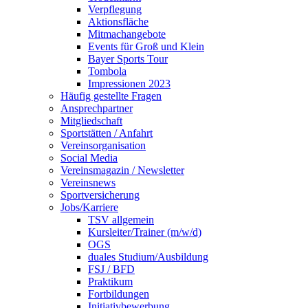
Verpflegung
Aktionsfläche
Mitmachangebote
Events für Groß und Klein
Bayer Sports Tour
Tombola
Impressionen 2023
Häufig gestellte Fragen
Ansprechpartner
Mitgliedschaft
Sportstätten / Anfahrt
Vereinsorganisation
Social Media
Vereinsmagazin / Newsletter
Vereinsnews
Sportversicherung
Jobs/Karriere
TSV allgemein
Kursleiter/Trainer (m/w/d)
OGS
duales Studium/Ausbildung
FSJ / BFD
Praktikum
Fortbildungen
Initiativbewerbung