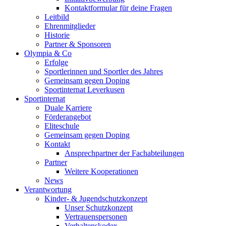
Kontaktformular für deine Fragen
Leitbild
Ehrenmitglieder
Historie
Partner & Sponsoren
Olympia & Co
Erfolge
Sportlerinnen und Sportler des Jahres
Gemeinsam gegen Doping
Sportinternat Leverkusen
Sportinternat
Duale Karriere
Förderangebot
Eliteschule
Gemeinsam gegen Doping
Kontakt
Ansprechpartner der Fachabteilungen
Partner
Weitere Kooperationen
News
Verantwortung
Kinder- & Jugendschutzkonzept
Unser Schutzkonzept
Vertrauenspersonen
Verhaltenskodex