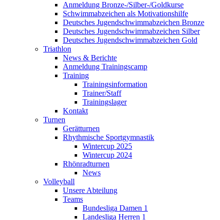
Anmeldung Bronze-/Silber-/Goldkurse
Schwimmabzeichen als Motivationshilfe
Deutsches Jugendschwimmabzeichen Bronze
Deutsches Jugendschwimmabzeichen Silber
Deutsches Jugendschwimmabzeichen Gold
Triathlon
News & Berichte
Anmeldung Trainingscamp
Training
Trainingsinformation
Trainer/Staff
Trainingslager
Kontakt
Turnen
Gerätturnen
Rhythmische Sportgymnastik
Wintercup 2025
Wintercup 2024
Rhönradturnen
News
Volleyball
Unsere Abteilung
Teams
Bundesliga Damen 1
Landesliga Herren 1