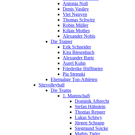
Antonia Noll
Denis Vasilev
Viet Nguyen
Thomas Schwirz
Robin Müller
Kilian Mothes
Alexander Nobis
Die Trainer
Erik Schneider
Kira Biesenbach
Alexander Bartz
Aurel Kuhn
Friederike Hüffmeier
Pia Stemski
Ehemalige Top-Athleten
Sitzvolleyball
Die Teams
1. Mannschaft
Dominik Albrecht
Stefan Hähnlein
Thomas Renger
Lukas Schiwy
Jürgen Schrapp
Siegmund Soicke
Mathis Tigler