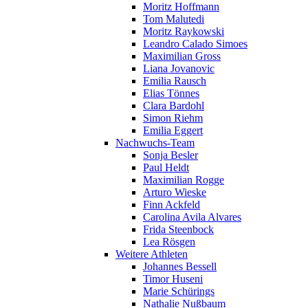
Moritz Hoffmann
Tom Malutedi
Moritz Raykowski
Leandro Calado Simoes
Maximilian Gross
Liana Jovanovic
Emilia Rausch
Elias Tönnes
Clara Bardohl
Simon Riehm
Emilia Eggert
Nachwuchs-Team
Sonja Besler
Paul Heldt
Maximilian Rogge
Arturo Wieske
Finn Ackfeld
Carolina Avila Alvares
Frida Steenbock
Lea Rösgen
Weitere Athleten
Johannes Bessell
Timor Huseni
Marie Schürings
Nathalie Nußbaum