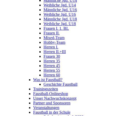
Männliche Jgd. U14
Weibliche Jgd. U14
Männliche Jgd. U16
Weibliche Jgd. U16
Männliche Jgd. U18
Weibliche Jgd. U18
Frauen I. 1. BL
Frauen II.
Mixed-Team
Hobby-Team
Herren I.
Herren II.+III
Frauen 30
Herren 35
Herren 45
Herren 55
Herren 60
Was ist Faustball?
Geschichte Faustball
Trainingszeiten
Faustball-Onlineshop
Unser Nachwuchskonzept
Partner und Sponsoren
Veranstaltungen
Faustball in der Schule