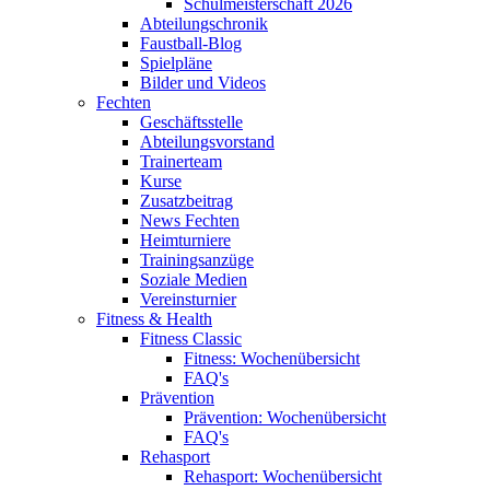
Schulmeisterschaft 2026
Abteilungschronik
Faustball-Blog
Spielpläne
Bilder und Videos
Fechten
Geschäftsstelle
Abteilungsvorstand
Trainerteam
Kurse
Zusatzbeitrag
News Fechten
Heimturniere
Trainingsanzüge
Soziale Medien
Vereinsturnier
Fitness & Health
Fitness Classic
Fitness: Wochenübersicht
FAQ's
Prävention
Prävention: Wochenübersicht
FAQ's
Rehasport
Rehasport: Wochenübersicht