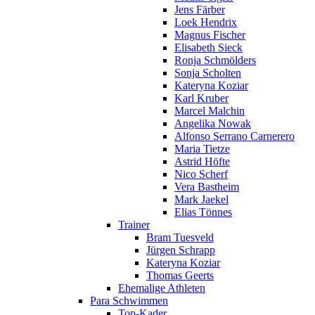
Jens Färber
Loek Hendrix
Magnus Fischer
Elisabeth Sieck
Ronja Schmölders
Sonja Scholten
Kateryna Koziar
Karl Kruber
Marcel Malchin
Angelika Nowak
Alfonso Serrano Carnerero
Maria Tietze
Astrid Höfte
Nico Scherf
Vera Bastheim
Mark Jaekel
Elias Tönnes
Trainer
Bram Tuesveld
Jürgen Schrapp
Kateryna Koziar
Thomas Geerts
Ehemalige Athleten
Para Schwimmen
Top-Kader