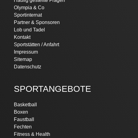
Häufig gestellte Fragen
Olympia & Co
Sportinternat
Partner & Sponsoren
Lob und Tadel
Kontakt
Sportstätten / Anfahrt
Impressum
Sitemap
Datenschutz
SPORTANGEBOTE
Navigation
Basketball
überspringen
Boxen
Faustball
Fechten
Fitness & Health