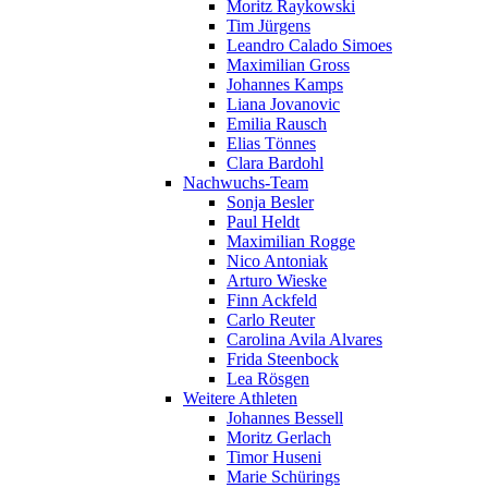
Moritz Raykowski
Tim Jürgens
Leandro Calado Simoes
Maximilian Gross
Johannes Kamps
Liana Jovanovic
Emilia Rausch
Elias Tönnes
Clara Bardohl
Nachwuchs-Team
Sonja Besler
Paul Heldt
Maximilian Rogge
Nico Antoniak
Arturo Wieske
Finn Ackfeld
Carlo Reuter
Carolina Avila Alvares
Frida Steenbock
Lea Rösgen
Weitere Athleten
Johannes Bessell
Moritz Gerlach
Timor Huseni
Marie Schürings