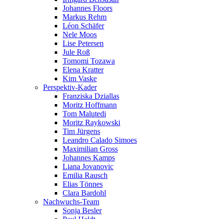
Johannes Floors
Markus Rehm
Léon Schäfer
Nele Moos
Lise Petersen
Jule Roß
Tomomi Tozawa
Elena Kratter
Kim Vaske
Perspektiv-Kader
Franziska Dziallas
Moritz Hoffmann
Tom Malutedi
Moritz Raykowski
Tim Jürgens
Leandro Calado Simoes
Maximilian Gross
Johannes Kamps
Liana Jovanovic
Emilia Rausch
Elias Tönnes
Clara Bardohl
Nachwuchs-Team
Sonja Besler