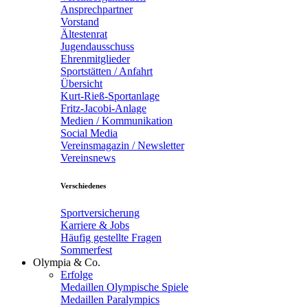
Ansprechpartner
Vorstand
Ältestenrat
Jugendausschuss
Ehrenmitglieder
Sportstätten / Anfahrt
Übersicht
Kurt-Rieß-Sportanlage
Fritz-Jacobi-Anlage
Medien / Kommunikation
Social Media
Vereinsmagazin / Newsletter
Vereinsnews
Verschiedenes
Sportversicherung
Karriere & Jobs
Häufig gestellte Fragen
Sommerfest
Olympia & Co.
Erfolge
Medaillen Olympische Spiele
Medaillen Paralympics