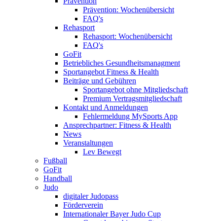
Prävention
Prävention: Wochenübersicht
FAQ's
Rehasport
Rehasport: Wochenübersicht
FAQ's
GoFit
Betriebliches Gesundheitsmanagment
Sportangebot Fitness & Health
Beiträge und Gebühren
Sportangebot ohne Mitgliedschaft
Premium Vertragsmitgliedschaft
Kontakt und Anmeldungen
Fehlermeldung MySports App
Ansprechpartner: Fitness & Health
News
Veranstaltungen
Lev Bewegt
Fußball
GoFit
Handball
Judo
digitaler Judopass
Förderverein
Internationaler Bayer Judo Cup