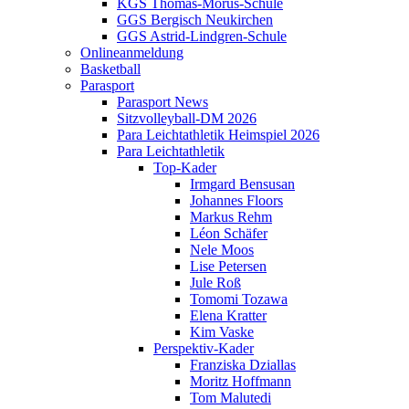
KGS Thomas-Morus-Schule
GGS Bergisch Neukirchen
GGS Astrid-Lindgren-Schule
Onlineanmeldung
Basketball
Parasport
Parasport News
Sitzvolleyball-DM 2026
Para Leichtathletik Heimspiel 2026
Para Leichtathletik
Top-Kader
Irmgard Bensusan
Johannes Floors
Markus Rehm
Léon Schäfer
Nele Moos
Lise Petersen
Jule Roß
Tomomi Tozawa
Elena Kratter
Kim Vaske
Perspektiv-Kader
Franziska Dziallas
Moritz Hoffmann
Tom Malutedi