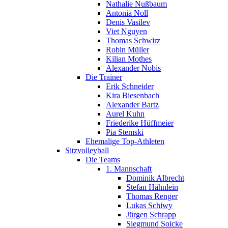
Nathalie Nußbaum
Antonia Noll
Denis Vasilev
Viet Nguyen
Thomas Schwirz
Robin Müller
Kilian Mothes
Alexander Nobis
Die Trainer
Erik Schneider
Kira Biesenbach
Alexander Bartz
Aurel Kuhn
Friederike Hüffmeier
Pia Stemski
Ehemalige Top-Athleten
Sitzvolleyball
Die Teams
1. Mannschaft
Dominik Albrecht
Stefan Hähnlein
Thomas Renger
Lukas Schiwy
Jürgen Schrapp
Siegmund Soicke