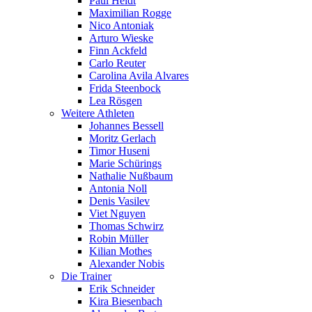
Paul Heldt
Maximilian Rogge
Nico Antoniak
Arturo Wieske
Finn Ackfeld
Carlo Reuter
Carolina Avila Alvares
Frida Steenbock
Lea Rösgen
Weitere Athleten
Johannes Bessell
Moritz Gerlach
Timor Huseni
Marie Schürings
Nathalie Nußbaum
Antonia Noll
Denis Vasilev
Viet Nguyen
Thomas Schwirz
Robin Müller
Kilian Mothes
Alexander Nobis
Die Trainer
Erik Schneider
Kira Biesenbach