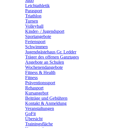
Judo
Leichtathletik
Parasport
Triathlon
Turnen
Volleyball
Kinder- / Jugendsport
Sportangebote
Feriensport
Schwimmen
Jugendgästehaus Gr. Ledder
Träger des offenen Ganztages
Angebote an Schulen
Wochenendangebote
Fitness & Health
Fitness
Präventionssport
Rehasport
Kursangebot
Beiträge und Gebühren
Kontakt & Anmeldung
Veranstaltungen
GoFit
Übersicht
Trainingsfläche