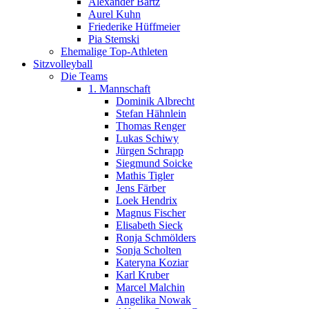
Alexander Bartz
Aurel Kuhn
Friederike Hüffmeier
Pia Stemski
Ehemalige Top-Athleten
Sitzvolleyball
Die Teams
1. Mannschaft
Dominik Albrecht
Stefan Hähnlein
Thomas Renger
Lukas Schiwy
Jürgen Schrapp
Siegmund Soicke
Mathis Tigler
Jens Färber
Loek Hendrix
Magnus Fischer
Elisabeth Sieck
Ronja Schmölders
Sonja Scholten
Kateryna Koziar
Karl Kruber
Marcel Malchin
Angelika Nowak