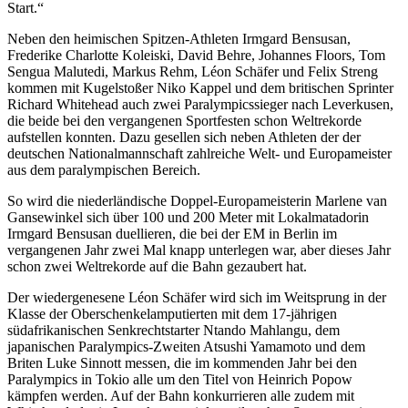
Start.“
Neben den heimischen Spitzen-Athleten Irmgard Bensusan,
Frederike Charlotte Koleiski, David Behre, Johannes Floors, Tom
Sengua Malutedi, Markus Rehm, Léon Schäfer und Felix Streng
kommen mit Kugelstoßer Niko Kappel und dem britischen Sprinter
Richard Whitehead auch zwei Paralympicssieger nach Leverkusen,
die beide bei den vergangenen Sportfesten schon Weltrekorde
aufstellen konnten. Dazu gesellen sich neben Athleten der der
deutschen Nationalmannschaft zahlreiche Welt- und Europameister
aus dem paralympischen Bereich.
So wird die niederländische Doppel-Europameisterin Marlene van
Gansewinkel sich über 100 und 200 Meter mit Lokalmatadorin
Irmgard Bensusan duellieren, die bei der EM in Berlin im
vergangenen Jahr zwei Mal knapp unterlegen war, aber dieses Jahr
schon zwei Weltrekorde auf die Bahn gezaubert hat.
Der wiedergenesene Léon Schäfer wird sich im Weitsprung in der
Klasse der Oberschenkelamputierten mit dem 17-jährigen
südafrikanischen Senkrechtstarter Ntando Mahlangu, dem
japanischen Paralympics-Zweiten Atsushi Yamamoto und dem
Briten Luke Sinnott messen, die im kommenden Jahr bei den
Paralympics in Tokio alle um den Titel von Heinrich Popow
kämpfen werden. Auf der Bahn konkurrieren alle zudem mit