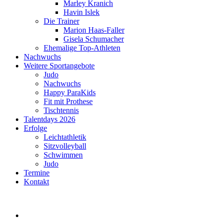
Marley Kranich
Havin Islek
Die Trainer
Marion Haas-Faller
Gisela Schumacher
Ehemalige Top-Athleten
Nachwuchs
Weitere Sportangebote
Judo
Nachwuchs
Happy ParaKids
Fit mit Prothese
Tischtennis
Talentdays 2026
Erfolge
Leichtathletik
Sitzvolleyball
Schwimmen
Judo
Termine
Kontakt