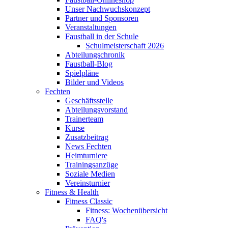
Unser Nachwuchskonzept
Partner und Sponsoren
Veranstaltungen
Faustball in der Schule
Schulmeisterschaft 2026
Abteilungschronik
Faustball-Blog
Spielpläne
Bilder und Videos
Fechten
Geschäftsstelle
Abteilungsvorstand
Trainerteam
Kurse
Zusatzbeitrag
News Fechten
Heimturniere
Trainingsanzüge
Soziale Medien
Vereinsturnier
Fitness & Health
Fitness Classic
Fitness: Wochenübersicht
FAQ's