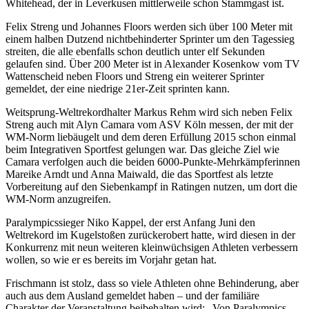
Whitehead, der in Leverkusen mittlerweile schon Stammgast ist.
Felix Streng und Johannes Floors werden sich über 100 Meter mit
einem halben Dutzend nichtbehinderter Sprinter um den Tagessieg
streiten, die alle ebenfalls schon deutlich unter elf Sekunden
gelaufen sind. Über 200 Meter ist in Alexander Kosenkow vom TV
Wattenscheid neben Floors und Streng ein weiterer Sprinter
gemeldet, der eine niedrige 21er-Zeit sprinten kann.
Weitsprung-Weltrekordhalter Markus Rehm wird sich neben Felix
Streng auch mit Alyn Camara vom ASV Köln messen, der mit der
WM-Norm liebäugelt und dem deren Erfüllung 2015 schon einmal
beim Integrativen Sportfest gelungen war. Das gleiche Ziel wie
Camara verfolgen auch die beiden 6000-Punkte-Mehrkämpferinnen
Mareike Arndt und Anna Maiwald, die das Sportfest als letzte
Vorbereitung auf den Siebenkampf in Ratingen nutzen, um dort die
WM-Norm anzugreifen.
Paralympicssieger Niko Kappel, der erst Anfang Juni den
Weltrekord im Kugelstoßen zurückerobert hatte, wird diesen in der
Konkurrenz mit neun weiteren kleinwüchsigen Athleten verbessern
wollen, so wie er es bereits im Vorjahr getan hat.
Frischmann ist stolz, dass so viele Athleten ohne Behinderung, aber
auch aus dem Ausland gemeldet haben – und der familiäre
Charakter der Veranstaltung beibehalten wird: „Von Paralympics-