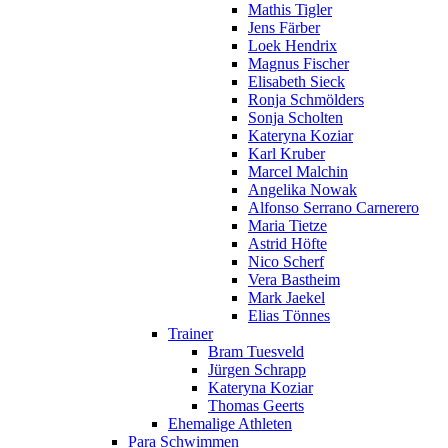
Mathis Tigler
Jens Färber
Loek Hendrix
Magnus Fischer
Elisabeth Sieck
Ronja Schmölders
Sonja Scholten
Kateryna Koziar
Karl Kruber
Marcel Malchin
Angelika Nowak
Alfonso Serrano Carnerero
Maria Tietze
Astrid Höfte
Nico Scherf
Vera Bastheim
Mark Jaekel
Elias Tönnes
Trainer
Bram Tuesveld
Jürgen Schrapp
Kateryna Koziar
Thomas Geerts
Ehemalige Athleten
Para Schwimmen