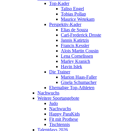
Top-Kader
Taliso Engel
Tobias Pollap
Maurice Wetekam
Perspektiv-Kader
Elias de Souza
Carl-Frederick Droste
Jannis Katirtzis
Francis Kessler
Alois Martin Cousin
Lena Cornelissen
Marley Kranich
Havin Islek
Die Trainer
Marion Haas-Faller
Gisela Schumacher
Ehemalige Top-Athleten
Nachwuchs
Weitere Sportangebote
Judo
Nachwuchs
Happy ParaKids
Fit mit Prothese
Tischtennis
Talentdays 2026