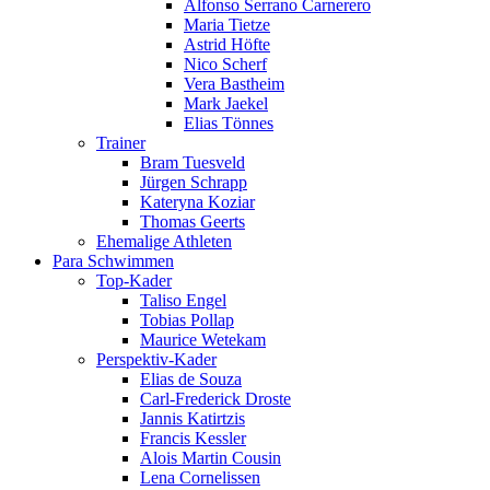
Alfonso Serrano Carnerero
Maria Tietze
Astrid Höfte
Nico Scherf
Vera Bastheim
Mark Jaekel
Elias Tönnes
Trainer
Bram Tuesveld
Jürgen Schrapp
Kateryna Koziar
Thomas Geerts
Ehemalige Athleten
Para Schwimmen
Top-Kader
Taliso Engel
Tobias Pollap
Maurice Wetekam
Perspektiv-Kader
Elias de Souza
Carl-Frederick Droste
Jannis Katirtzis
Francis Kessler
Alois Martin Cousin
Lena Cornelissen