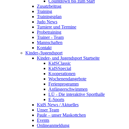
Countdown bis zum Start
Zusatzbeitrag
Training
Trainingsplan
Judo News
Turniere und Termine
Probetraining
Trainer - Team
Mannschaften
Kontakt
Kinder-/Jugendsport
Kinder- und Jugendsport Startseite
KidSClassic
KidSSpecial
Kooperationen
Wochenendangebote
Ferienprogramm
Anfängerschwimmen
LÜ - Die interaktive Sporthalle
E-Sports
KidS News / Aktuelles
Unser Team
Paule – unser Maskottchen
Events
Onlineanmeldung