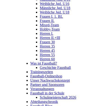
Weibliche Jgd. U16
Männliche Jgd. U18
Weibliche Jgd. U18
Frauen I. 1. BL
Frauen II.
Mixed-Team
Hobby-Team
Herren I.
Herren II.+III
Frauen 30
Herren 35
Herren 45
Herren 55
Herren 60
Was ist Faustball?
Geschichte Faustball
Trainingszeiten
Faustball-Onlineshop
Unser Nachwuchskonzept
Partner und Sponsoren
Veranstaltungen
Faustball in der Schule
Schulmeisterschaft 2026
Abteilungschronik
Faustball-Blog