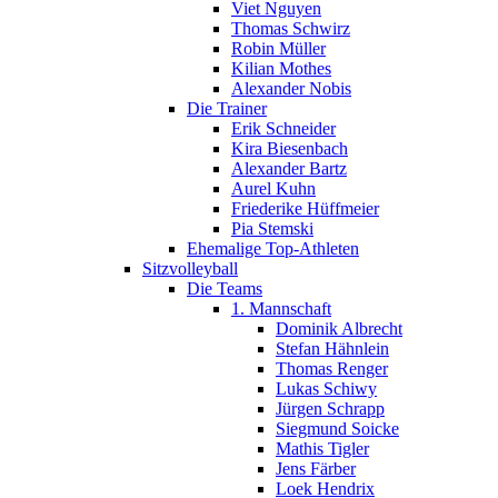
Viet Nguyen
Thomas Schwirz
Robin Müller
Kilian Mothes
Alexander Nobis
Die Trainer
Erik Schneider
Kira Biesenbach
Alexander Bartz
Aurel Kuhn
Friederike Hüffmeier
Pia Stemski
Ehemalige Top-Athleten
Sitzvolleyball
Die Teams
1. Mannschaft
Dominik Albrecht
Stefan Hähnlein
Thomas Renger
Lukas Schiwy
Jürgen Schrapp
Siegmund Soicke
Mathis Tigler
Jens Färber
Loek Hendrix