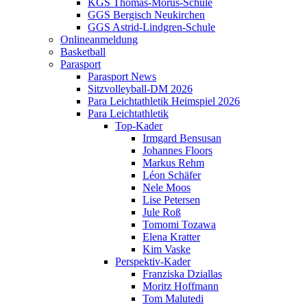
KGS Thomas-Morus-Schule
GGS Bergisch Neukirchen
GGS Astrid-Lindgren-Schule
Onlineanmeldung
Basketball
Parasport
Parasport News
Sitzvolleyball-DM 2026
Para Leichtathletik Heimspiel 2026
Para Leichtathletik
Top-Kader
Irmgard Bensusan
Johannes Floors
Markus Rehm
Léon Schäfer
Nele Moos
Lise Petersen
Jule Roß
Tomomi Tozawa
Elena Kratter
Kim Vaske
Perspektiv-Kader
Franziska Dziallas
Moritz Hoffmann
Tom Malutedi