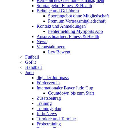
Betriebliches Gesundheitsmanagment
Sportangebot Fitness & Health
Beiträge und Gebühren
Sportangebot ohne Mitgliedschaft
Premium Vertragsmitgliedschaft
Kontakt und Anmeldungen
Fehlermeldung MySports App
Ansprechpartner: Fitness & Health
News
Veranstaltungen
Lev Bewegt
Fußball
GoFit
Handball
Judo
digitaler Judopass
Förderverein
Internationaler Bayer Judo Cup
Countdown bis zum Start
Zusatzbeitrag
Training
Trainingsplan
Judo News
Turniere und Termine
Probetraining