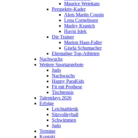
Maurice Wetekam
Perspektiv-Kader
Alois Martin Cousin
Lena Cornelissen
Marley Kranich
Havin Islek
Die Trainer
Marion Haas-Faller
Gisela Schumacher
Ehemalige Top-Athleten
Nachwuchs
Weitere Sportangebote
Judo
Nachwuchs
Happy ParaKids
Fit mit Prothese
Tischtennis
Talentdays 2026
Erfolge
Leichtathletik
Sitzvolleyball
Schwimmen
Judo
Termine
Kontakt