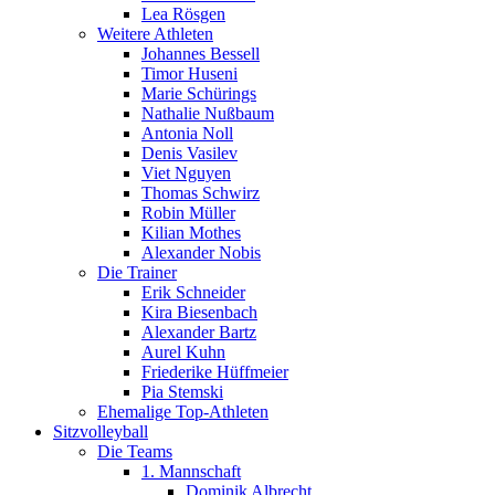
Lea Rösgen
Weitere Athleten
Johannes Bessell
Timor Huseni
Marie Schürings
Nathalie Nußbaum
Antonia Noll
Denis Vasilev
Viet Nguyen
Thomas Schwirz
Robin Müller
Kilian Mothes
Alexander Nobis
Die Trainer
Erik Schneider
Kira Biesenbach
Alexander Bartz
Aurel Kuhn
Friederike Hüffmeier
Pia Stemski
Ehemalige Top-Athleten
Sitzvolleyball
Die Teams
1. Mannschaft
Dominik Albrecht