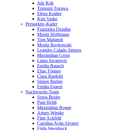
Jule Roß
Tomomi Tozawa
Elena Kratter
Kim Vaske
Perspektiv-Kader
Franziska Dziallas
Moritz Hoffmann
Tom Malutedi
Moritz Raykowski
Leandro Calado Simoes
Maximilian Gross
Liana Jovanovic
Emilia Rausch
Elias Tönnes
Clara Bardohl
Simon Riehm
Emilia Eggert
Nachwuchs-Team
Sonja Besler
Paul Heldt
Maximilian Rogge
Arturo Wieske
Finn Ackfeld
Carolina Avila Alvares
Frida Steenbock