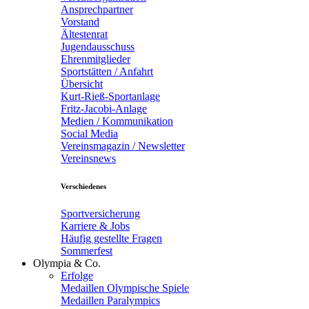
Ansprechpartner
Vorstand
Ältestenrat
Jugendausschuss
Ehrenmitglieder
Sportstätten / Anfahrt
Übersicht
Kurt-Rieß-Sportanlage
Fritz-Jacobi-Anlage
Medien / Kommunikation
Social Media
Vereinsmagazin / Newsletter
Vereinsnews
Verschiedenes
Sportversicherung
Karriere & Jobs
Häufig gestellte Fragen
Sommerfest
Olympia & Co.
Erfolge
Medaillen Olympische Spiele
Medaillen Paralympics