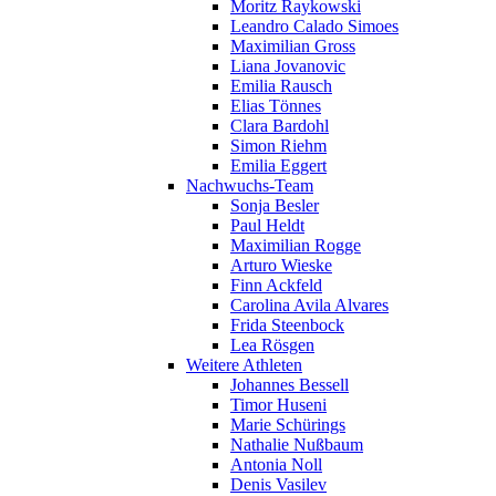
Moritz Raykowski
Leandro Calado Simoes
Maximilian Gross
Liana Jovanovic
Emilia Rausch
Elias Tönnes
Clara Bardohl
Simon Riehm
Emilia Eggert
Nachwuchs-Team
Sonja Besler
Paul Heldt
Maximilian Rogge
Arturo Wieske
Finn Ackfeld
Carolina Avila Alvares
Frida Steenbock
Lea Rösgen
Weitere Athleten
Johannes Bessell
Timor Huseni
Marie Schürings
Nathalie Nußbaum
Antonia Noll
Denis Vasilev