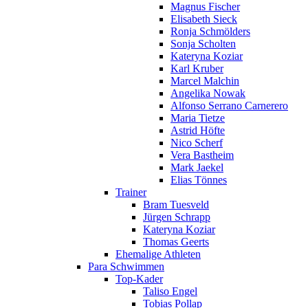
Magnus Fischer
Elisabeth Sieck
Ronja Schmölders
Sonja Scholten
Kateryna Koziar
Karl Kruber
Marcel Malchin
Angelika Nowak
Alfonso Serrano Carnerero
Maria Tietze
Astrid Höfte
Nico Scherf
Vera Bastheim
Mark Jaekel
Elias Tönnes
Trainer
Bram Tuesveld
Jürgen Schrapp
Kateryna Koziar
Thomas Geerts
Ehemalige Athleten
Para Schwimmen
Top-Kader
Taliso Engel
Tobias Pollap