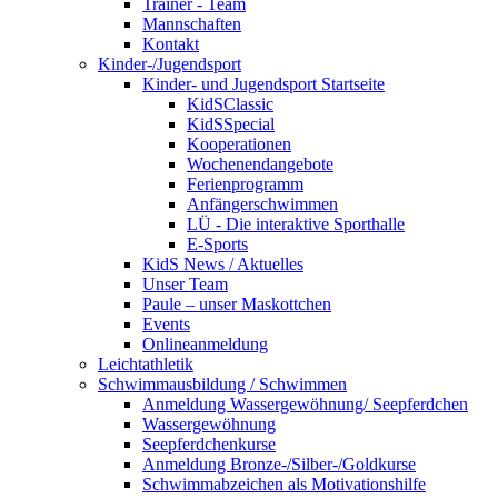
Trainer - Team
Mannschaften
Kontakt
Kinder-/Jugendsport
Kinder- und Jugendsport Startseite
KidSClassic
KidSSpecial
Kooperationen
Wochenendangebote
Ferienprogramm
Anfängerschwimmen
LÜ - Die interaktive Sporthalle
E-Sports
KidS News / Aktuelles
Unser Team
Paule – unser Maskottchen
Events
Onlineanmeldung
Leichtathletik
Schwimmausbildung / Schwimmen
Anmeldung Wassergewöhnung/ Seepferdchen
Wassergewöhnung
Seepferdchenkurse
Anmeldung Bronze-/Silber-/Goldkurse
Schwimmabzeichen als Motivationshilfe