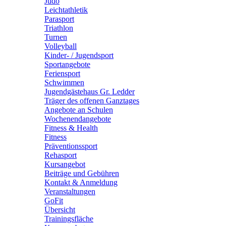
Judo
Leichtathletik
Parasport
Triathlon
Turnen
Volleyball
Kinder- / Jugendsport
Sportangebote
Feriensport
Schwimmen
Jugendgästehaus Gr. Ledder
Träger des offenen Ganztages
Angebote an Schulen
Wochenendangebote
Fitness & Health
Fitness
Präventionssport
Rehasport
Kursangebot
Beiträge und Gebühren
Kontakt & Anmeldung
Veranstaltungen
GoFit
Übersicht
Trainingsfläche