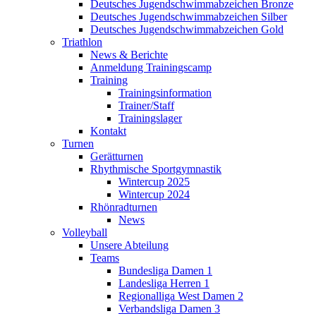
Deutsches Jugendschwimmabzeichen Bronze
Deutsches Jugendschwimmabzeichen Silber
Deutsches Jugendschwimmabzeichen Gold
Triathlon
News & Berichte
Anmeldung Trainingscamp
Training
Trainingsinformation
Trainer/Staff
Trainingslager
Kontakt
Turnen
Gerätturnen
Rhythmische Sportgymnastik
Wintercup 2025
Wintercup 2024
Rhönradturnen
News
Volleyball
Unsere Abteilung
Teams
Bundesliga Damen 1
Landesliga Herren 1
Regionalliga West Damen 2
Verbandsliga Damen 3