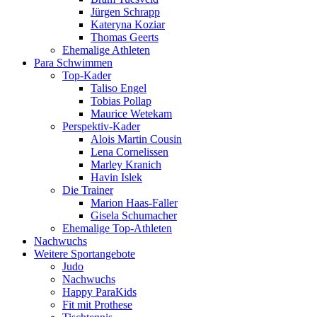
Jürgen Schrapp
Kateryna Koziar
Thomas Geerts
Ehemalige Athleten
Para Schwimmen
Top-Kader
Taliso Engel
Tobias Pollap
Maurice Wetekam
Perspektiv-Kader
Alois Martin Cousin
Lena Cornelissen
Marley Kranich
Havin Islek
Die Trainer
Marion Haas-Faller
Gisela Schumacher
Ehemalige Top-Athleten
Nachwuchs
Weitere Sportangebote
Judo
Nachwuchs
Happy ParaKids
Fit mit Prothese