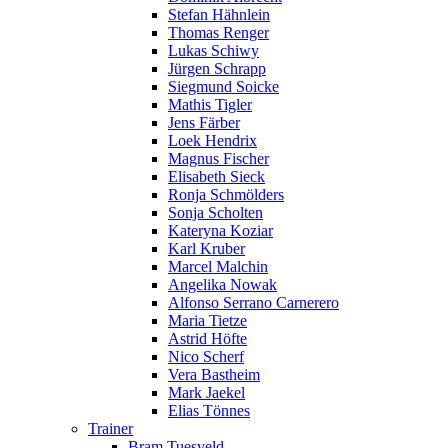
Stefan Hähnlein
Thomas Renger
Lukas Schiwy
Jürgen Schrapp
Siegmund Soicke
Mathis Tigler
Jens Färber
Loek Hendrix
Magnus Fischer
Elisabeth Sieck
Ronja Schmölders
Sonja Scholten
Kateryna Koziar
Karl Kruber
Marcel Malchin
Angelika Nowak
Alfonso Serrano Carnerero
Maria Tietze
Astrid Höfte
Nico Scherf
Vera Bastheim
Mark Jaekel
Elias Tönnes
Trainer
Bram Tuesveld