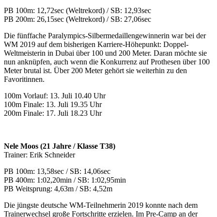
PB 100m: 12,72sec (Weltrekord) / SB: 12,93sec
PB 200m: 26,15sec (Weltrekord) / SB: 27,06sec
Die fünffache Paralympics-Silbermedaillengewinnerin war bei der
WM 2019 auf dem bisherigen Karriere-Höhepunkt: Doppel-
Weltmeisterin in Dubai über 100 und 200 Meter. Daran möchte sie
nun anknüpfen, auch wenn die Konkurrenz auf Prothesen über 100
Meter brutal ist. Über 200 Meter gehört sie weiterhin zu den
Favoritinnen.
100m Vorlauf: 13. Juli 10.40 Uhr
100m Finale: 13. Juli 19.35 Uhr
200m Finale: 17. Juli 18.23 Uhr
Nele Moos (21 Jahre / Klasse T38)
Trainer: Erik Schneider
PB 100m: 13,58sec / SB: 14,06sec
PB 400m: 1:02,20min / SB: 1:02,95min
PB Weitsprung: 4,63m / SB: 4,52m
Die jüngste deutsche WM-Teilnehmerin 2019 konnte nach dem
Trainerwechsel große Fortschritte erzielen. Im Pre-Camp an der