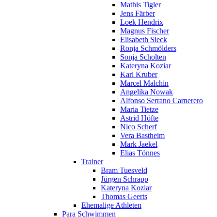
Mathis Tigler
Jens Färber
Loek Hendrix
Magnus Fischer
Elisabeth Sieck
Ronja Schmölders
Sonja Scholten
Kateryna Koziar
Karl Kruber
Marcel Malchin
Angelika Nowak
Alfonso Serrano Carnerero
Maria Tietze
Astrid Höfte
Nico Scherf
Vera Bastheim
Mark Jaekel
Elias Tönnes
Trainer
Bram Tuesveld
Jürgen Schrapp
Kateryna Koziar
Thomas Geerts
Ehemalige Athleten
Para Schwimmen