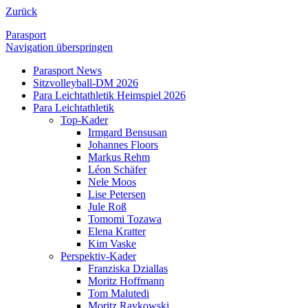
Zurück
Parasport
Navigation überspringen
Parasport News
Sitzvolleyball-DM 2026
Para Leichtathletik Heimspiel 2026
Para Leichtathletik
Top-Kader
Irmgard Bensusan
Johannes Floors
Markus Rehm
Léon Schäfer
Nele Moos
Lise Petersen
Jule Roß
Tomomi Tozawa
Elena Kratter
Kim Vaske
Perspektiv-Kader
Franziska Dziallas
Moritz Hoffmann
Tom Malutedi
Moritz Raykowski