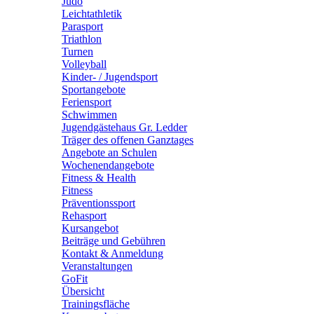
Judo
Leichtathletik
Parasport
Triathlon
Turnen
Volleyball
Kinder- / Jugendsport
Sportangebote
Feriensport
Schwimmen
Jugendgästehaus Gr. Ledder
Träger des offenen Ganztages
Angebote an Schulen
Wochenendangebote
Fitness & Health
Fitness
Präventionssport
Rehasport
Kursangebot
Beiträge und Gebühren
Kontakt & Anmeldung
Veranstaltungen
GoFit
Übersicht
Trainingsfläche