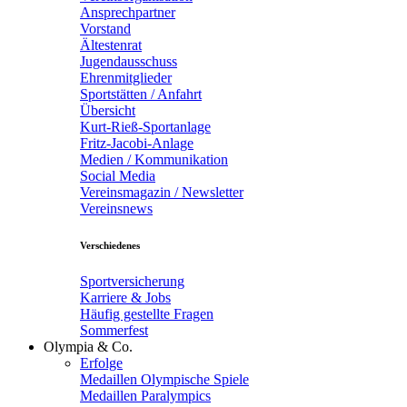
Ansprechpartner
Vorstand
Ältestenrat
Jugendausschuss
Ehrenmitglieder
Sportstätten / Anfahrt
Übersicht
Kurt-Rieß-Sportanlage
Fritz-Jacobi-Anlage
Medien / Kommunikation
Social Media
Vereinsmagazin / Newsletter
Vereinsnews
Verschiedenes
Sportversicherung
Karriere & Jobs
Häufig gestellte Fragen
Sommerfest
Olympia & Co.
Erfolge
Medaillen Olympische Spiele
Medaillen Paralympics