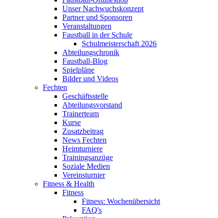
Unser Nachwuchskonzept
Partner und Sponsoren
Veranstaltungen
Faustball in der Schule
Schulmeisterschaft 2026
Abteilungschronik
Faustball-Blog
Spielpläne
Bilder und Videos
Fechten
Geschäftsstelle
Abteilungsvorstand
Trainerteam
Kurse
Zusatzbeitrag
News Fechten
Heimturniere
Trainingsanzüge
Soziale Medien
Vereinsturnier
Fitness & Health
Fitness
Fitness: Wochenübersicht
FAQ's