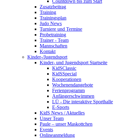
Countdown bis zum Start
Zusatzbeitrag
Training
Trainingsplan
Judo News
Turniere und Termine
Probetraining
Trainer - Team
Mannschaften
Kontakt
Kinder-/Jugendsport
Kinder- und Jugendsport Startseite
KidSClassic
KidSSpecial
Kooperationen
Wochenendangebote
Ferienprogramm
Anfängerschwimmen
LÜ - Die interaktive Sporthalle
E-Sports
KidS News / Aktuelles
Unser Team
Paule – unser Maskottchen
Events
Onlineanmeldung