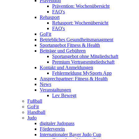
Prävention
Prävention: Wochenübersicht
FAQ's
Rehasport
Rehasport: Wochenübersicht
FAQ's
GoFit
Betriebliches Gesundheitsmanagment
Sportangebot Fitness & Health
Beiträge und Gebühren
Sportangebot ohne Mitgliedschaft
Premium Vertragsmitgliedschaft
Kontakt und Anmeldungen
Fehlermeldung MySports App
Ansprechpartner: Fitness & Health
News
Veranstaltungen
Lev Bewegt
Fußball
GoFit
Handball
Judo
digitaler Judopass
Förderverein
Internationaler Bayer Judo Cup