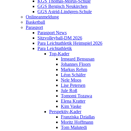
KGS Thomas-Morus-Schule
GGS Bergisch Neukirchen
GGS Astrid-Lindgren-Schule
Onlineanmeldung
Basketball
Parasport
Parasport News
Sitzvolleyball-DM 2026
Para Leichtathletik Heimspiel 2026
Para Leichtathletik
Top-Kader
Irmgard Bensusan
Johannes Floors
Markus Rehm
Léon Schäfer
Nele Moos
Lise Petersen
Jule Roß
Tomomi Tozawa
Elena Kratter
Kim Vaske
Perspektiv-Kader
Franziska Dziallas
Moritz Hoffmann
Tom Malutedi