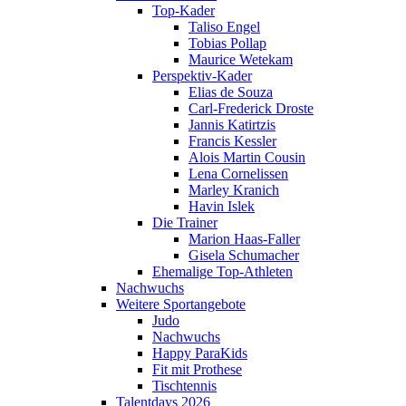
Top-Kader
Taliso Engel
Tobias Pollap
Maurice Wetekam
Perspektiv-Kader
Elias de Souza
Carl-Frederick Droste
Jannis Katirtzis
Francis Kessler
Alois Martin Cousin
Lena Cornelissen
Marley Kranich
Havin Islek
Die Trainer
Marion Haas-Faller
Gisela Schumacher
Ehemalige Top-Athleten
Nachwuchs
Weitere Sportangebote
Judo
Nachwuchs
Happy ParaKids
Fit mit Prothese
Tischtennis
Talentdays 2026