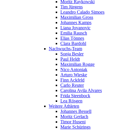
Moritz Raykowski
Tim Jürgens
Leandro Calado Simoes
Maximilian Gross
Johannes Kamps
Liana Jovanovic
Emilia Rausch
Elias Tönnes
Clara Bardohl
Nachwuchs-Team
Sonja Besler
Paul Heldt
Maximilian Rogge
Nico Antoniak
Arturo Wieske
Finn Ackfeld
Carlo Reuter
Carolina Avila Alvares
Frida Steenbock
Lea Rösgen
Weitere Athleten
Johannes Bessell
Moritz Gerlach
Timor Huseni
Marie Schürings