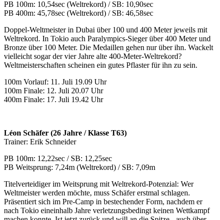
PB 100m: 10,54sec (Weltrekord) / SB: 10,90sec
PB 400m: 45,78sec (Weltrekord) / SB: 46,58sec
Doppel-Weltmeister in Dubai über 100 und 400 Meter jeweils mit
Weltrekord. In Tokio auch Paralympics-Sieger über 400 Meter und
Bronze über 100 Meter. Die Medaillen gehen nur über ihn. Wackelt
vielleicht sogar der vier Jahre alte 400-Meter-Weltrekord?
Weltmeisterschaften scheinen ein gutes Pflaster für ihn zu sein.
100m Vorlauf: 11. Juli 19.09 Uhr
100m Finale: 12. Juli 20.07 Uhr
400m Finale: 17. Juli 19.42 Uhr
Léon Schäfer (26 Jahre / Klasse T63)
Trainer: Erik Schneider
PB 100m: 12,22sec / SB: 12,25sec
PB Weitsprung: 7,24m (Weltrekord) / SB: 7,09m
Titelverteidiger im Weitsprung mit Weltrekord-Potenzial: Wer
Weltmeister werden möchte, muss Schäfer erstmal schlagen.
Präsentiert sich im Pre-Camp in bestechender Form, nachdem er
nach Tokio eineinhalb Jahre verletzungsbedingt keinen Wettkampf
machen konnte. Ist jetzt zurück und will an die Spitze - auch über