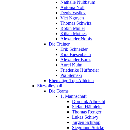
Nathalie Nußbaum
Antonia Noll
Denis Vasilev
Viet Nguyen
Thomas Schwirz
Robin Müller
Kilian Mothes
Alexander Nobis
Die Trainer
Erik Schneider
Kira Biesenbach
Alexander Bartz
Aurel Kuhn
Friederike Hüffmeier
Pia Stemski
Ehemalige Top-Athleten
Sitzvolleyball
Die Teams
1. Mannschaft
Dominik Albrecht
Stefan Hähnlein
Thomas Renger
Lukas Schiwy
Jürgen Schrapp
Siegmund Soicke