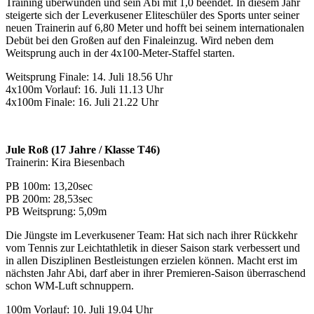
Training überwunden und sein Abi mit 1,0 beendet. In diesem Jahr
steigerte sich der Leverkusener Eliteschüler des Sports unter seiner
neuen Trainerin auf 6,80 Meter und hofft bei seinem internationalen
Debüt bei den Großen auf den Finaleinzug. Wird neben dem
Weitsprung auch in der 4x100-Meter-Staffel starten.
Weitsprung Finale: 14. Juli 18.56 Uhr
4x100m Vorlauf: 16. Juli 11.13 Uhr
4x100m Finale: 16. Juli 21.22 Uhr
Jule Roß (17 Jahre / Klasse T46)
Trainerin: Kira Biesenbach
PB 100m: 13,20sec
PB 200m: 28,53sec
PB Weitsprung: 5,09m
Die Jüngste im Leverkusener Team: Hat sich nach ihrer Rückkehr
vom Tennis zur Leichtathletik in dieser Saison stark verbessert und
in allen Disziplinen Bestleistungen erzielen können. Macht erst im
nächsten Jahr Abi, darf aber in ihrer Premieren-Saison überraschend
schon WM-Luft schnuppern.
100m Vorlauf: 10. Juli 19.04 Uhr