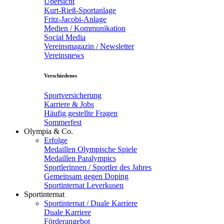
Übersicht
Kurt-Rieß-Sportanlage
Fritz-Jacobi-Anlage
Medien / Kommunikation
Social Media
Vereinsmagazin / Newsletter
Vereinsnews
Verschiedenes
Sportversicherung
Karriere & Jobs
Häufig gestellte Fragen
Sommerfest
Olympia & Co.
Erfolge
Medaillen Olympische Spiele
Medaillen Paralympics
Sportlerinnen / Sportler des Jahres
Gemeinsam gegen Doping
Sportinternat Leverkusen
Sportinternat
Sportinternat / Duale Karriere
Duale Karriere
Förderangebot