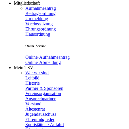
Mitgliedschaft
Aufnahmeantrag
Beitragsordnung
Ummeldung
Vereinssatzung
Ehrungsordnung
Hausordnung
Online-Service
Online-Aufnahmeantrag
Online-Abmeldung
Mein TSV
Wer wir sind
Leitbild
Historie
Partner & Sponsoren
Vereinsorganisation
Ansprechpartner
Vorstand
Ältestenrat
Jugendausschuss
Ehrenmitglieder
Sportstätten / Anfahrt