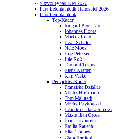
Sitzvolleyball-DM 2026
Para Leichtathletik Heimspiel 2026
Para Leichtathletik
Top-Kader
Irmgard Bensusan
Johannes Floors
Markus Rehm
Léon Schäfer
Nele Moos
Lise Petersen
Jule Roß
Tomomi Tozawa
Elena Kratter
Kim Vaske
Perspektiv-Kader
Franziska Dziallas
Moritz Hoffmann
Tom Malutedi
Moritz Raykowski
Leandro Calado Simoes
Maximilian Gross
Liana Jovanovic
Emilia Rausch
Elias Tönnes
Clara Bardohl