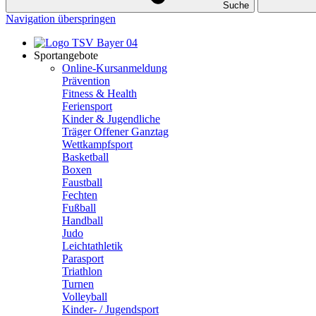
Suche
Navigation überspringen
Sportangebote
Online-Kursanmeldung
Prävention
Fitness & Health
Feriensport
Kinder & Jugendliche
Träger Offener Ganztag
Wettkampfsport
Basketball
Boxen
Faustball
Fechten
Fußball
Handball
Judo
Leichtathletik
Parasport
Triathlon
Turnen
Volleyball
Kinder- / Jugendsport