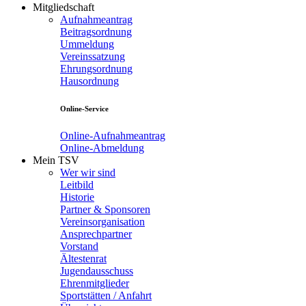
Mitgliedschaft
Aufnahmeantrag
Beitragsordnung
Ummeldung
Vereinssatzung
Ehrungsordnung
Hausordnung
Online-Service
Online-Aufnahmeantrag
Online-Abmeldung
Mein TSV
Wer wir sind
Leitbild
Historie
Partner & Sponsoren
Vereinsorganisation
Ansprechpartner
Vorstand
Ältestenrat
Jugendausschuss
Ehrenmitglieder
Sportstätten / Anfahrt