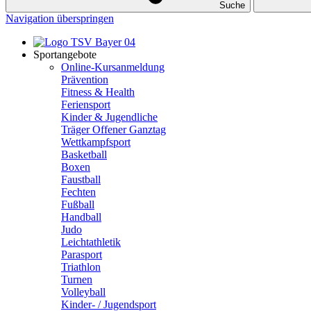
Suche
Navigation überspringen
Sportangebote
Online-Kursanmeldung
Prävention
Fitness & Health
Feriensport
Kinder & Jugendliche
Träger Offener Ganztag
Wettkampfsport
Basketball
Boxen
Faustball
Fechten
Fußball
Handball
Judo
Leichtathletik
Parasport
Triathlon
Turnen
Volleyball
Kinder- / Jugendsport