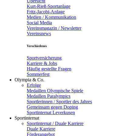
Übersicht
Kurt-Rieß-Sportanlage
Fritz-Jacobi-Anlage
Medien / Kommunikation
Social Media
Vereinsmagazin / Newsletter
Vereinsnews
Verschiedenes
Sportversicherung
Karriere & Jobs
Häufig gestellte Fragen
Sommerfest
Olympia & Co.
Erfolge
Medaillen Olympische Spiele
Medaillen Paralympics
Sportlerinnen / Sportler des Jahres
Gemeinsam gegen Doping
Sportinternat Leverkusen
Sportinternat
Sportinternat / Duale Karriere
Duale Karriere
Förderangebot