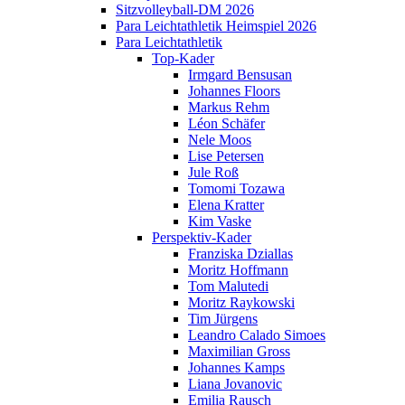
Sitzvolleyball-DM 2026
Para Leichtathletik Heimspiel 2026
Para Leichtathletik
Top-Kader
Irmgard Bensusan
Johannes Floors
Markus Rehm
Léon Schäfer
Nele Moos
Lise Petersen
Jule Roß
Tomomi Tozawa
Elena Kratter
Kim Vaske
Perspektiv-Kader
Franziska Dziallas
Moritz Hoffmann
Tom Malutedi
Moritz Raykowski
Tim Jürgens
Leandro Calado Simoes
Maximilian Gross
Johannes Kamps
Liana Jovanovic
Emilia Rausch