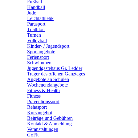
Fußball
Handball
Judo
Leichtathletik
Parasport
Triathlon
Turnen
Volleyball
Kinder- / Jugendsport
Sportangebote
Feriensport
Schwimmen
Jugendgästehaus Gr. Ledder
Träger des offenen Ganztages
Angebote an Schulen
Wochenendangebote
Fitness & Health
Fitness
Präventionssport
Rehasport
Kursangebot
Beiträge und Gebühren
Kontakt & Anmeldung
Veranstaltungen
GoFit