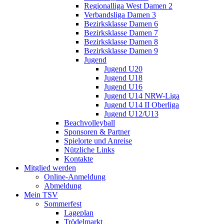
Regionalliga West Damen 2
Verbandsliga Damen 3
Bezirksklasse Damen 6
Bezirksklasse Damen 7
Bezirksklasse Damen 8
Bezirksklasse Damen 9
Jugend
Jugend U20
Jugend U18
Jugend U16
Jugend U14 NRW-Liga
Jugend U14 II Oberliga
Jugend U12/U13
Beachvolleyball
Sponsoren & Partner
Spielorte und Anreise
Nützliche Links
Kontakte
Mitglied werden
Online-Anmeldung
Abmeldung
Mein TSV
Sommerfest
Lageplan
Trödelmarkt