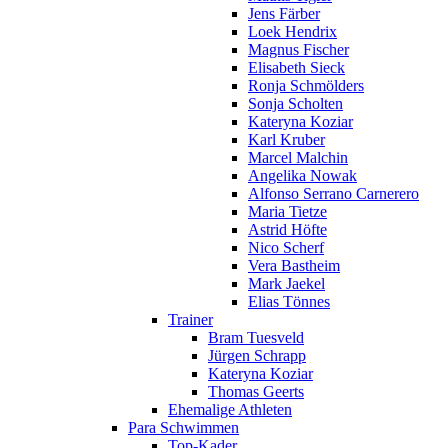
Jens Färber
Loek Hendrix
Magnus Fischer
Elisabeth Sieck
Ronja Schmölders
Sonja Scholten
Kateryna Koziar
Karl Kruber
Marcel Malchin
Angelika Nowak
Alfonso Serrano Carnerero
Maria Tietze
Astrid Höfte
Nico Scherf
Vera Bastheim
Mark Jaekel
Elias Tönnes
Trainer
Bram Tuesveld
Jürgen Schrapp
Kateryna Koziar
Thomas Geerts
Ehemalige Athleten
Para Schwimmen
Top-Kader