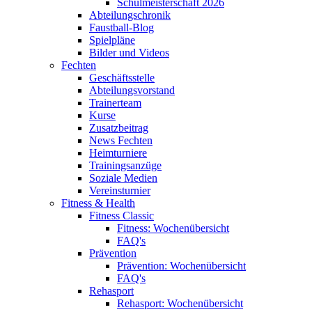
Schulmeisterschaft 2026
Abteilungschronik
Faustball-Blog
Spielpläne
Bilder und Videos
Fechten
Geschäftsstelle
Abteilungsvorstand
Trainerteam
Kurse
Zusatzbeitrag
News Fechten
Heimturniere
Trainingsanzüge
Soziale Medien
Vereinsturnier
Fitness & Health
Fitness Classic
Fitness: Wochenübersicht
FAQ's
Prävention
Prävention: Wochenübersicht
FAQ's
Rehasport
Rehasport: Wochenübersicht