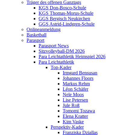
Träger des offenen Ganztags
KGS Don-Bosco-Schule
KGS Thomas-Morus-Schule
GGS Bergisch Neukirchen
GGS Astrid-Lindgren-Schule
Onlineanmeldung
Basketball
Parasport
Parasport News
Sitzvolleyball-DM 2026
Para Leichtathletik Heimspiel 2026
Para Leichtathletik
Top-Kader
Irmgard Bensusan
Johannes Floors
Markus Rehm
Léon Schäfer
Nele Moos
Lise Petersen
Jule Roß
Tomomi Tozawa
Elena Kratter
Kim Vaske
Perspektiv-Kader
Franziska Dziallas