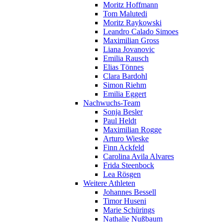
Moritz Hoffmann
Tom Malutedi
Moritz Raykowski
Leandro Calado Simoes
Maximilian Gross
Liana Jovanovic
Emilia Rausch
Elias Tönnes
Clara Bardohl
Simon Riehm
Emilia Eggert
Nachwuchs-Team
Sonja Besler
Paul Heldt
Maximilian Rogge
Arturo Wieske
Finn Ackfeld
Carolina Avila Alvares
Frida Steenbock
Lea Rösgen
Weitere Athleten
Johannes Bessell
Timor Huseni
Marie Schürings
Nathalie Nußbaum