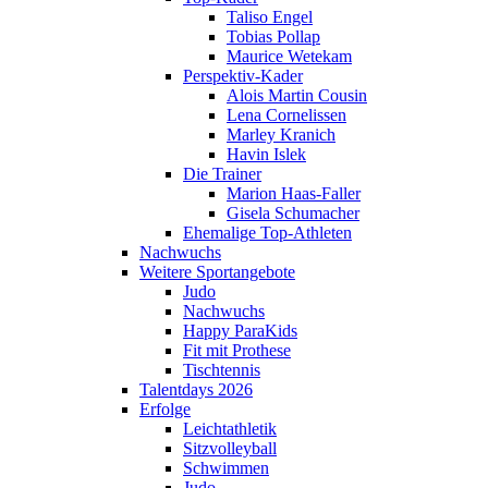
Taliso Engel
Tobias Pollap
Maurice Wetekam
Perspektiv-Kader
Alois Martin Cousin
Lena Cornelissen
Marley Kranich
Havin Islek
Die Trainer
Marion Haas-Faller
Gisela Schumacher
Ehemalige Top-Athleten
Nachwuchs
Weitere Sportangebote
Judo
Nachwuchs
Happy ParaKids
Fit mit Prothese
Tischtennis
Talentdays 2026
Erfolge
Leichtathletik
Sitzvolleyball
Schwimmen
Judo