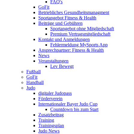
FAQ's
GoFit
Betriebliches Gesundheitsmanagment
Sportangebot Fitness & Health
Beiträge und Gebühren
Sportangebot ohne Mitgliedschaft
Premium Vertragsmitgliedschaft
Kontakt und Anmeldungen
Fehlermeldung MySports App
Ansprechpartner: Fitness & Health
News
Veranstaltungen
Lev Bewegt
Fußball
GoFit
Handball
Judo
digitaler Judopass
Förderverein
Internationaler Bayer Judo Cup
Countdown bis zum Start
Zusatzbeitrag
Training
Trainingsplan
Judo News