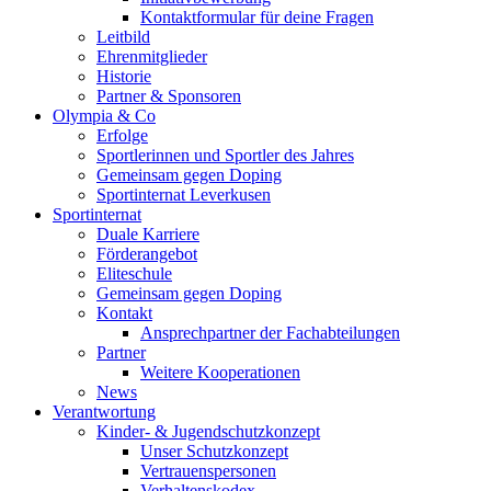
Kontaktformular für deine Fragen
Leitbild
Ehrenmitglieder
Historie
Partner & Sponsoren
Olympia & Co
Erfolge
Sportlerinnen und Sportler des Jahres
Gemeinsam gegen Doping
Sportinternat Leverkusen
Sportinternat
Duale Karriere
Förderangebot
Eliteschule
Gemeinsam gegen Doping
Kontakt
Ansprechpartner der Fachabteilungen
Partner
Weitere Kooperationen
News
Verantwortung
Kinder- & Jugendschutzkonzept
Unser Schutzkonzept
Vertrauenspersonen
Verhaltenskodex