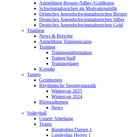
Anmeldung Bronze-/Silber-/Goldkurse
Schwimmabzeichen als Motivationshilfe
Deutsches Jugendschwimmabzeichen Bronze
Deutsches Jugendschwimmabzeichen Silber
Deutsches Jugendschwimmabzeichen Gold
Triathlon
News & Berichte
Anmeldung Trainingscamp
Training
Trainingsinformation
Trainer/Staff
Trainingslager
Kontakt
Turnen
Gerätturnen
Rhythmische Sportgymnastik
Wintercup 2025
Wintercup 2024
Rhönradturnen
News
Volleyball
Unsere Abteilung
Teams
Bundesliga Damen 1
Landesliga Herren 1