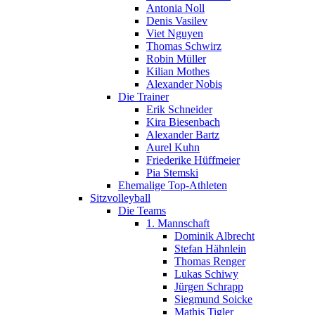
Antonia Noll
Denis Vasilev
Viet Nguyen
Thomas Schwirz
Robin Müller
Kilian Mothes
Alexander Nobis
Die Trainer
Erik Schneider
Kira Biesenbach
Alexander Bartz
Aurel Kuhn
Friederike Hüffmeier
Pia Stemski
Ehemalige Top-Athleten
Sitzvolleyball
Die Teams
1. Mannschaft
Dominik Albrecht
Stefan Hähnlein
Thomas Renger
Lukas Schiwy
Jürgen Schrapp
Siegmund Soicke
Mathis Tigler