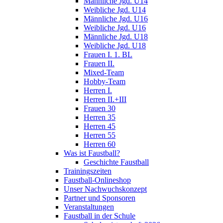
Männliche Jgd. U14
Weibliche Jgd. U14
Männliche Jgd. U16
Weibliche Jgd. U16
Männliche Jgd. U18
Weibliche Jgd. U18
Frauen I. 1. BL
Frauen II.
Mixed-Team
Hobby-Team
Herren I.
Herren II.+III
Frauen 30
Herren 35
Herren 45
Herren 55
Herren 60
Was ist Faustball?
Geschichte Faustball
Trainingszeiten
Faustball-Onlineshop
Unser Nachwuchskonzept
Partner und Sponsoren
Veranstaltungen
Faustball in der Schule