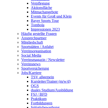
Verpflegung
Aktionsfläche
Mitmachangebote
Events für Groß und Klein
Bayer Sports Tour
Tombola
Impressionen 2023
Häufig gestellte Fragen
Ansprechpartner
Mitgliedschaft
Sportstätten / Anfahrt
Vereinsorganisation
Social Media
Vereinsmagazin / Newsletter
Vereinsnews
Sportversicherung
Jobs/Karriere
TSV allgemein
Kursleiter/Trainer (m/w/d)
OGS
duales Studium/Ausbildung
FSJ / BFD
Praktikum
Fortbildungen
Initiativbewerbung