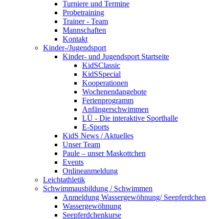
Turniere und Termine
Probetraining
Trainer - Team
Mannschaften
Kontakt
Kinder-/Jugendsport
Kinder- und Jugendsport Startseite
KidSClassic
KidSSpecial
Kooperationen
Wochenendangebote
Ferienprogramm
Anfängerschwimmen
LÜ - Die interaktive Sporthalle
E-Sports
KidS News / Aktuelles
Unser Team
Paule – unser Maskottchen
Events
Onlineanmeldung
Leichtathletik
Schwimmausbildung / Schwimmen
Anmeldung Wassergewöhnung/ Seepferdchen
Wassergewöhnung
Seepferdchenkurse