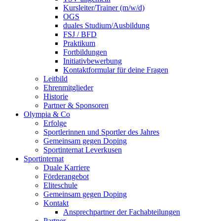
Kursleiter/Trainer (m/w/d)
OGS
duales Studium/Ausbildung
FSJ / BFD
Praktikum
Fortbildungen
Initiativbewerbung
Kontaktformular für deine Fragen
Leitbild
Ehrenmitglieder
Historie
Partner & Sponsoren
Olympia & Co
Erfolge
Sportlerinnen und Sportler des Jahres
Gemeinsam gegen Doping
Sportinternat Leverkusen
Sportinternat
Duale Karriere
Förderangebot
Eliteschule
Gemeinsam gegen Doping
Kontakt
Ansprechpartner der Fachabteilungen
Partner