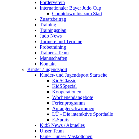
Förderverein
Internationaler Bayer Judo Cup
Countdown bis zum Start
Zusatzbeitrag
Training
Trainingsplan
Judo News
Turniere und Termine
Probetraining
Trainer - Team
Mannschaften
Kontakt
Kinder-/Jugendsport
Kinder- und Jugendsport Startseite
KidSClassic
KidSSpecial
Kooperationen
Wochenendangebote
Ferienprogramm
Anfängerschwimmen
LÜ - Die interaktive Sporthalle
E-Sports
KidS News / Aktuelles
Unser Team
Paule – unser Maskottchen