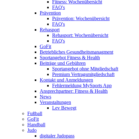
Fitness: Wochenübersicht
FAQ's
Prävention
Prävention: Wochenübersicht
FAQ's
Rehasport
Rehasport: Wochenübersicht
FAQ's
GoFit
Betriebliches Gesundheitsmanagment
Sportangebot Fitness & Health
Beiträge und Gebühren
Sportangebot ohne Mitgliedschaft
Premium Vertragsmitgliedschaft
Kontakt und Anmeldungen
Fehlermeldung MySports App
Ansprechpartner: Fitness & Health
News
Veranstaltungen
Lev Bewegt
Fußball
GoFit
Handball
Judo
digitaler Judopass