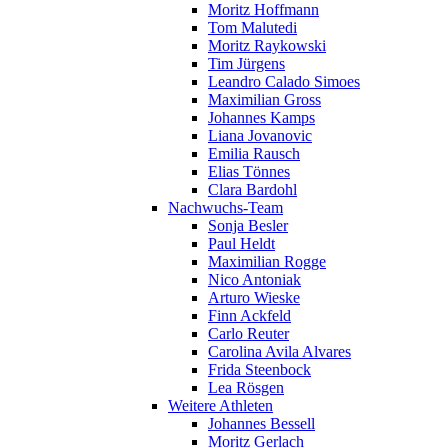
Moritz Hoffmann
Tom Malutedi
Moritz Raykowski
Tim Jürgens
Leandro Calado Simoes
Maximilian Gross
Johannes Kamps
Liana Jovanovic
Emilia Rausch
Elias Tönnes
Clara Bardohl
Nachwuchs-Team
Sonja Besler
Paul Heldt
Maximilian Rogge
Nico Antoniak
Arturo Wieske
Finn Ackfeld
Carlo Reuter
Carolina Avila Alvares
Frida Steenbock
Lea Rösgen
Weitere Athleten
Johannes Bessell
Moritz Gerlach