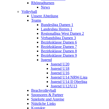
Rhönradturnen
News
Volleyball
Unsere Abteilung
Teams
Bundesliga Damen 1
Landesliga Herren 1
Regionalliga West Damen 2
Verbandsliga Damen 3
Bezirksklasse Damen 6
Bezirksklasse Damen 7
Bezirksklasse Damen 8
Bezirksklasse Damen 9
Jugend
Jugend U20
Jugend U18
Jugend U16
Jugend U14 NRW-Liga
Jugend U14 II Oberliga
Jugend U12/U13
Beachvolleyball
Sponsoren & Partner
Spielorte und Anreise
Nützliche Links
Kontakte