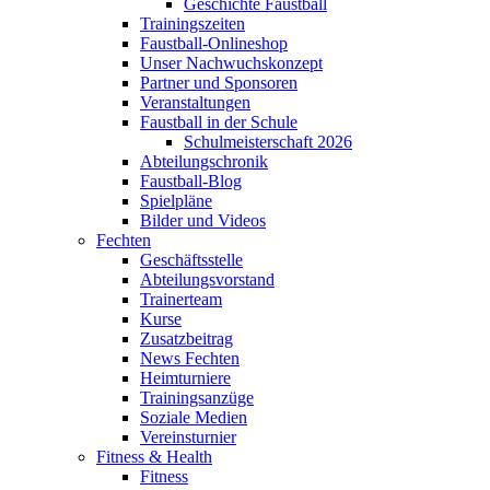
Geschichte Faustball
Trainingszeiten
Faustball-Onlineshop
Unser Nachwuchskonzept
Partner und Sponsoren
Veranstaltungen
Faustball in der Schule
Schulmeisterschaft 2026
Abteilungschronik
Faustball-Blog
Spielpläne
Bilder und Videos
Fechten
Geschäftsstelle
Abteilungsvorstand
Trainerteam
Kurse
Zusatzbeitrag
News Fechten
Heimturniere
Trainingsanzüge
Soziale Medien
Vereinsturnier
Fitness & Health
Fitness