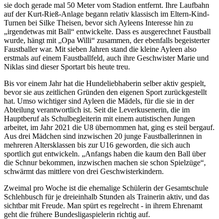
sie doch gerade mal 50 Meter vom Stadion entfernt. Ihre Laufbahn
auf der Kurt-Rieß-Anlage begann relativ klassisch im Eltern-Kind-
Turnen bei Silke Theisen, bevor sich Ayleens Interesse hin zu
„irgendetwas mit Ball“ entwickelte. Dass es ausgerechnet Faustball
wurde, hängt mit „Opa Willi“ zusammen, der ebenfalls begeisterter
Faustballer war. Mit sieben Jahren stand die kleine Ayleen also
erstmals auf einem Faustballfeld, auch ihre Geschwister Marie und
Niklas sind dieser Sportart bis heute treu.
Bis vor einem Jahr hat die Hundeliebhaberin selber aktiv gespielt,
bevor sie aus zeitlichen Gründen den eigenen Sport zurückgestellt
hat. Umso wichtiger sind Ayleen die Mädels, für die sie in der
Abteilung verantwortlich ist. Seit die Leverkusenerin, die im
Hauptberuf als Schulbegleiterin mit einem autistischen Jungen
arbeitet, im Jahr 2021 die U8 übernommen hat, ging es steil bergauf.
Aus drei Mädchen sind inzwischen 20 junge Faustballerinnen in
mehreren Altersklassen bis zur U16 geworden, die sich auch
sportlich gut entwickeln. „Anfangs haben die kaum den Ball über
die Schnur bekommen, inzwischen machen sie schon Spielzüge“,
schwärmt das mittlere von drei Geschwisterkindern.
Zweimal pro Woche ist die ehemalige Schülerin der Gesamtschule
Schlehbusch für je dreieinhalb Stunden als Trainerin aktiv, und das
sichtbar mit Freude. Man spürt es regelrecht - in ihrem Ehrenamt
geht die frühere Bundesligaspielerin richtig auf.