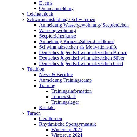
Events
Onlineanmeldung
Leichtathletik
Schwimmausbildung / Schwimmen
Anmeldung Wassergewöhnung/ Seepferdchen
Wassergewöhnung
Seepferdchenkurse
Anmeldung Bronze-/Silber-/Goldkurse
Schwimmabzeichen als Motivationshilfe
Deutsches Jugendschwimmabzeichen Bronze
Deutsches Jugendschwimmabzeichen Silber
Deutsches Jugendschwimmabzeichen Gold
Triathlon
News & Berichte
Anmeldung Trainingscamp
Training
Trainingsinformation
Trainer/Staff
Trainingslager
Kontakt
Turnen
Gerätturnen
Rhythmische Sportgymnastik
Wintercup 2025
Wintercup 2024