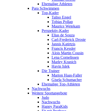
Ehemalige Athleten
Para Schwimmen
Top-Kader
Taliso Engel
Tobias Pollap
Maurice Wetekam
Perspektiv-Kader
Elias de Souza
Carl-Frederick Droste
Jannis Katirtzis
Francis Kessler
Alois Martin Cousin
Lena Cornelissen
Marley Kranich
Havin Islek
Die Trainer
Marion Haas-Faller
Gisela Schumacher
Ehemalige Top-Athleten
Nachwuchs
Weitere Sportangebote
Judo
Nachwuchs
Happy ParaKids
Fit mit Prothese