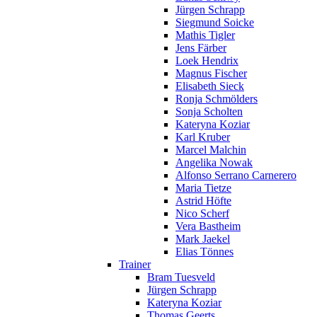
Jürgen Schrapp
Siegmund Soicke
Mathis Tigler
Jens Färber
Loek Hendrix
Magnus Fischer
Elisabeth Sieck
Ronja Schmölders
Sonja Scholten
Kateryna Koziar
Karl Kruber
Marcel Malchin
Angelika Nowak
Alfonso Serrano Carnerero
Maria Tietze
Astrid Höfte
Nico Scherf
Vera Bastheim
Mark Jaekel
Elias Tönnes
Trainer
Bram Tuesveld
Jürgen Schrapp
Kateryna Koziar
Thomas Geerts