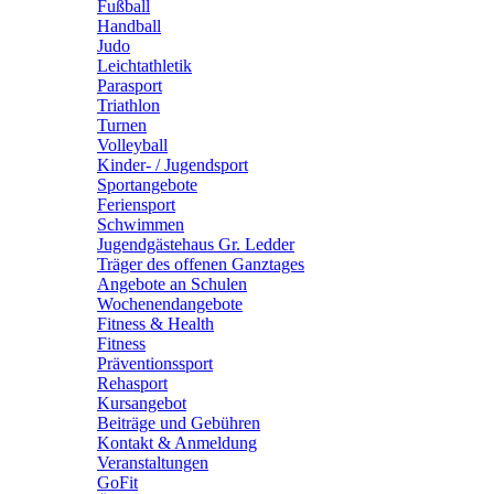
Fußball
Handball
Judo
Leichtathletik
Parasport
Triathlon
Turnen
Volleyball
Kinder- / Jugendsport
Sportangebote
Feriensport
Schwimmen
Jugendgästehaus Gr. Ledder
Träger des offenen Ganztages
Angebote an Schulen
Wochenendangebote
Fitness & Health
Fitness
Präventionssport
Rehasport
Kursangebot
Beiträge und Gebühren
Kontakt & Anmeldung
Veranstaltungen
GoFit