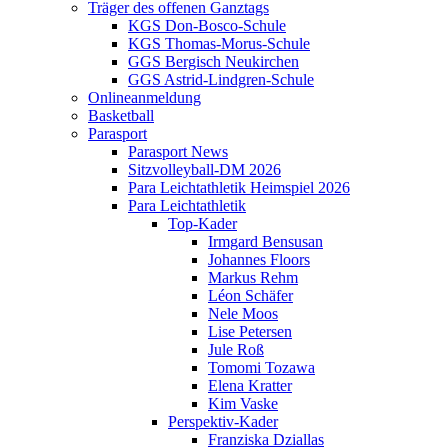
Träger des offenen Ganztags
KGS Don-Bosco-Schule
KGS Thomas-Morus-Schule
GGS Bergisch Neukirchen
GGS Astrid-Lindgren-Schule
Onlineanmeldung
Basketball
Parasport
Parasport News
Sitzvolleyball-DM 2026
Para Leichtathletik Heimspiel 2026
Para Leichtathletik
Top-Kader
Irmgard Bensusan
Johannes Floors
Markus Rehm
Léon Schäfer
Nele Moos
Lise Petersen
Jule Roß
Tomomi Tozawa
Elena Kratter
Kim Vaske
Perspektiv-Kader
Franziska Dziallas