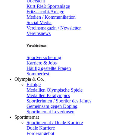
Übersicht
Kurt-Rieß-Sportanlage
Fritz-Jacobi-Anlage
Medien / Kommunikation
Social Media
Vereinsmagazin / Newsletter
Vereinsnews
Verschiedenes
Sportversicherung
Karriere & Jobs
Häufig gestellte Fragen
Sommerfest
Olympia & Co.
Erfolge
Medaillen Olympische Spiele
Medaillen Paralympics
Sportlerinnen / Sportler des Jahres
Gemeinsam gegen Doping
Sportinternat Leverkusen
Sportinternat
Sportinternat / Duale Karriere
Duale Karriere
Förderangebot