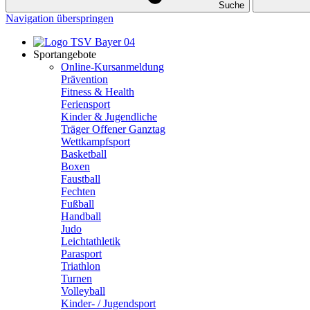
Suche
Navigation überspringen
Sportangebote
Online-Kursanmeldung
Prävention
Fitness & Health
Feriensport
Kinder & Jugendliche
Träger Offener Ganztag
Wettkampfsport
Basketball
Boxen
Faustball
Fechten
Fußball
Handball
Judo
Leichtathletik
Parasport
Triathlon
Turnen
Volleyball
Kinder- / Jugendsport