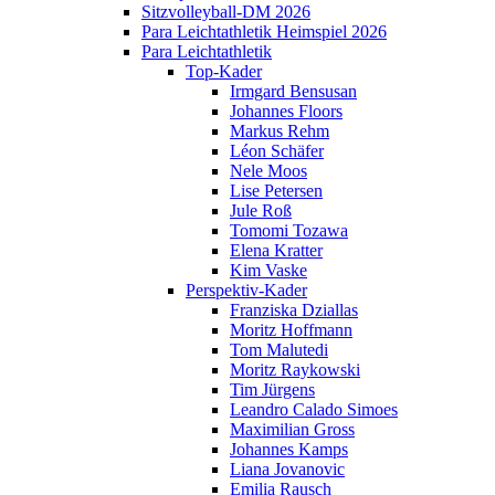
Sitzvolleyball-DM 2026
Para Leichtathletik Heimspiel 2026
Para Leichtathletik
Top-Kader
Irmgard Bensusan
Johannes Floors
Markus Rehm
Léon Schäfer
Nele Moos
Lise Petersen
Jule Roß
Tomomi Tozawa
Elena Kratter
Kim Vaske
Perspektiv-Kader
Franziska Dziallas
Moritz Hoffmann
Tom Malutedi
Moritz Raykowski
Tim Jürgens
Leandro Calado Simoes
Maximilian Gross
Johannes Kamps
Liana Jovanovic
Emilia Rausch