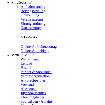
Mitgliedschaft
Aufnahmeantrag
Beitragsordnung
Ummeldung
Vereinssatzung
Ehrungsordnung
Hausordnung
Online-Service
Online-Aufnahmeantrag
Online-Abmeldung
Mein TSV
Wer wir sind
Leitbild
Historie
Partner & Sponsoren
Vereinsorganisation
Ansprechpartner
Vorstand
Ältestenrat
Jugendausschuss
Ehrenmitglieder
Sportstätten / Anfahrt