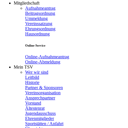
Mitgliedschaft
Aufnahmeantrag
Beitragsordnung
Ummeldung
Vereinssatzung
Ehrungsordnung
Hausordnung
Online-Service
Online-Aufnahmeantrag
Online-Abmeldung
Mein TSV
Wer wir sind
Leitbild
Historie
Partner & Sponsoren
Vereinsorganisation
Ansprechpartner
Vorstand
Ältestenrat
Jugendausschuss
Ehrenmitglieder
Sportstätten / Anfahrt