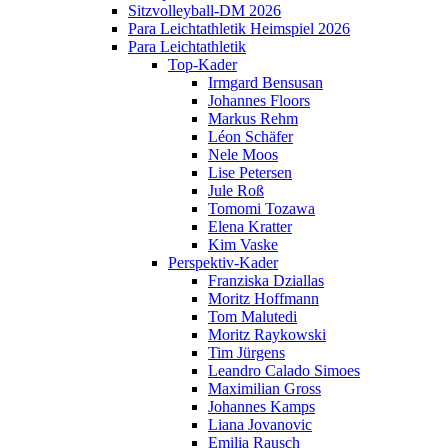
Sitzvolleyball-DM 2026
Para Leichtathletik Heimspiel 2026
Para Leichtathletik
Top-Kader
Irmgard Bensusan
Johannes Floors
Markus Rehm
Léon Schäfer
Nele Moos
Lise Petersen
Jule Roß
Tomomi Tozawa
Elena Kratter
Kim Vaske
Perspektiv-Kader
Franziska Dziallas
Moritz Hoffmann
Tom Malutedi
Moritz Raykowski
Tim Jürgens
Leandro Calado Simoes
Maximilian Gross
Johannes Kamps
Liana Jovanovic
Emilia Rausch