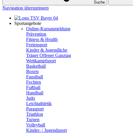
Suche
Navigation überspringen
Sportangebote
Online-Kursanmeldung
Prävention
Fitness & Health
Feriensport
Kinder & Jugendliche
Träger Offener Ganztag
Wettkampfsport
Basketball
Boxen
Faustball
Fechten
Fußball
Handball
Judo
Leichtathletik
Parasport
Triathlon
Turnen
Volleyball
Kinder- / Jugendsport