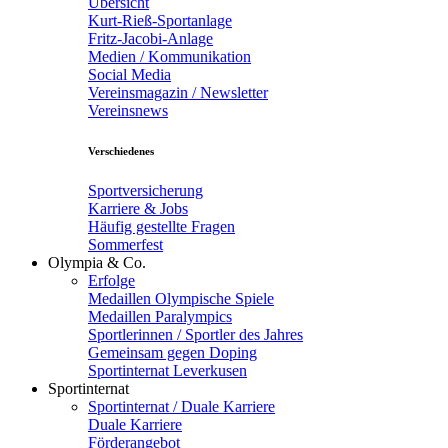
Übersicht
Kurt-Rieß-Sportanlage
Fritz-Jacobi-Anlage
Medien / Kommunikation
Social Media
Vereinsmagazin / Newsletter
Vereinsnews
Verschiedenes
Sportversicherung
Karriere & Jobs
Häufig gestellte Fragen
Sommerfest
Olympia & Co.
Erfolge
Medaillen Olympische Spiele
Medaillen Paralympics
Sportlerinnen / Sportler des Jahres
Gemeinsam gegen Doping
Sportinternat Leverkusen
Sportinternat
Sportinternat / Duale Karriere
Duale Karriere
Förderangebot