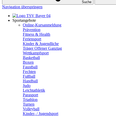
Suche
Navigation überspringen
Sportangebote
Online-Kursanmeldung
Prävention
Fitness & Health
Feriensport
Kinder & Jugendliche
Träger Offener Ganztag
Wettkampfsport
Basketball
Boxen
Faustball
Fechten
Fußball
Handball
Judo
Leichtathletik
Parasport
Triathlon
Turnen
Volleyball
Kinder- / Jugendsport