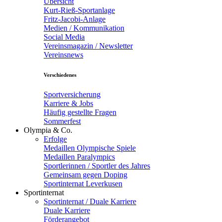
Übersicht
Kurt-Rieß-Sportanlage
Fritz-Jacobi-Anlage
Medien / Kommunikation
Social Media
Vereinsmagazin / Newsletter
Vereinsnews
Verschiedenes
Sportversicherung
Karriere & Jobs
Häufig gestellte Fragen
Sommerfest
Olympia & Co.
Erfolge
Medaillen Olympische Spiele
Medaillen Paralympics
Sportlerinnen / Sportler des Jahres
Gemeinsam gegen Doping
Sportinternat Leverkusen
Sportinternat
Sportinternat / Duale Karriere
Duale Karriere
Förderangebot