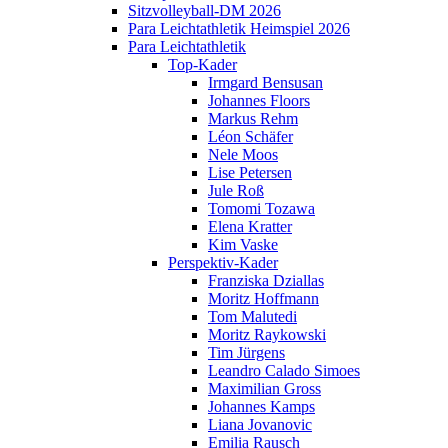
Sitzvolleyball-DM 2026
Para Leichtathletik Heimspiel 2026
Para Leichtathletik
Top-Kader
Irmgard Bensusan
Johannes Floors
Markus Rehm
Léon Schäfer
Nele Moos
Lise Petersen
Jule Roß
Tomomi Tozawa
Elena Kratter
Kim Vaske
Perspektiv-Kader
Franziska Dziallas
Moritz Hoffmann
Tom Malutedi
Moritz Raykowski
Tim Jürgens
Leandro Calado Simoes
Maximilian Gross
Johannes Kamps
Liana Jovanovic
Emilia Rausch