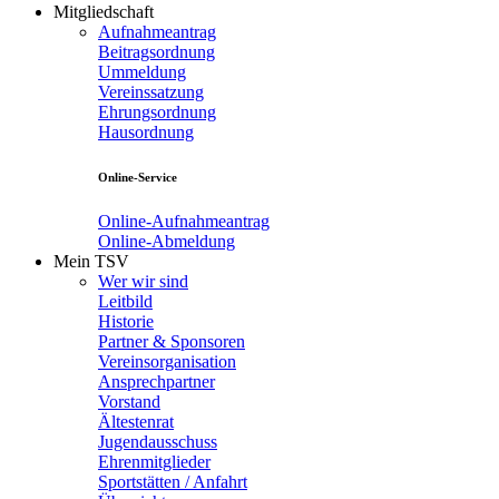
Mitgliedschaft
Aufnahmeantrag
Beitragsordnung
Ummeldung
Vereinssatzung
Ehrungsordnung
Hausordnung
Online-Service
Online-Aufnahmeantrag
Online-Abmeldung
Mein TSV
Wer wir sind
Leitbild
Historie
Partner & Sponsoren
Vereinsorganisation
Ansprechpartner
Vorstand
Ältestenrat
Jugendausschuss
Ehrenmitglieder
Sportstätten / Anfahrt