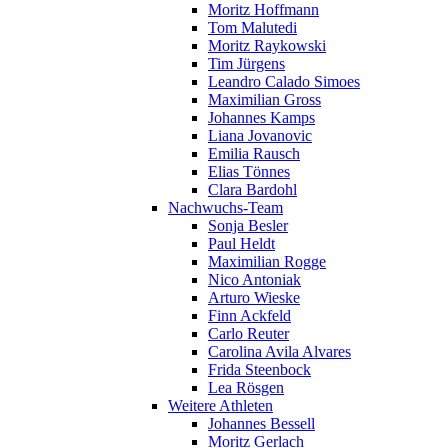
Moritz Hoffmann
Tom Malutedi
Moritz Raykowski
Tim Jürgens
Leandro Calado Simoes
Maximilian Gross
Johannes Kamps
Liana Jovanovic
Emilia Rausch
Elias Tönnes
Clara Bardohl
Nachwuchs-Team
Sonja Besler
Paul Heldt
Maximilian Rogge
Nico Antoniak
Arturo Wieske
Finn Ackfeld
Carlo Reuter
Carolina Avila Alvares
Frida Steenbock
Lea Rösgen
Weitere Athleten
Johannes Bessell
Moritz Gerlach