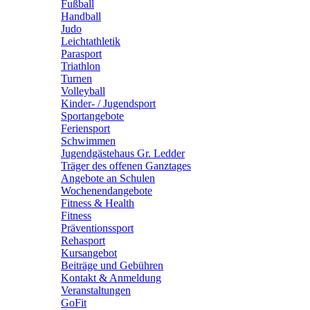
Fußball
Handball
Judo
Leichtathletik
Parasport
Triathlon
Turnen
Volleyball
Kinder- / Jugendsport
Sportangebote
Feriensport
Schwimmen
Jugendgästehaus Gr. Ledder
Träger des offenen Ganztages
Angebote an Schulen
Wochenendangebote
Fitness & Health
Fitness
Präventionssport
Rehasport
Kursangebot
Beiträge und Gebühren
Kontakt & Anmeldung
Veranstaltungen
GoFit