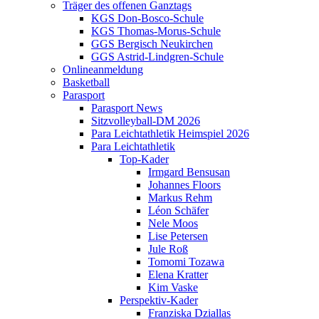
Träger des offenen Ganztags
KGS Don-Bosco-Schule
KGS Thomas-Morus-Schule
GGS Bergisch Neukirchen
GGS Astrid-Lindgren-Schule
Onlineanmeldung
Basketball
Parasport
Parasport News
Sitzvolleyball-DM 2026
Para Leichtathletik Heimspiel 2026
Para Leichtathletik
Top-Kader
Irmgard Bensusan
Johannes Floors
Markus Rehm
Léon Schäfer
Nele Moos
Lise Petersen
Jule Roß
Tomomi Tozawa
Elena Kratter
Kim Vaske
Perspektiv-Kader
Franziska Dziallas