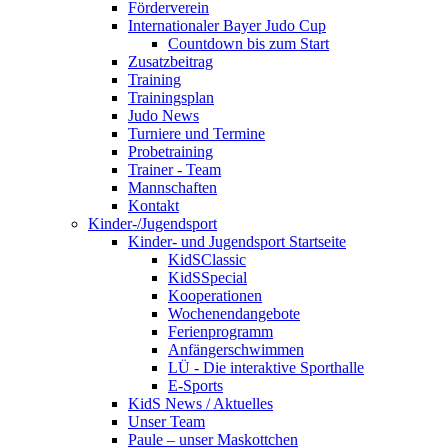
Förderverein
Internationaler Bayer Judo Cup
Countdown bis zum Start
Zusatzbeitrag
Training
Trainingsplan
Judo News
Turniere und Termine
Probetraining
Trainer - Team
Mannschaften
Kontakt
Kinder-/Jugendsport
Kinder- und Jugendsport Startseite
KidSClassic
KidSSpecial
Kooperationen
Wochenendangebote
Ferienprogramm
Anfängerschwimmen
LÜ - Die interaktive Sporthalle
E-Sports
KidS News / Aktuelles
Unser Team
Paule – unser Maskottchen