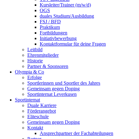
Kursleiter/Trainer (m/w/d)
OGS
duales Studium/Ausbildung
FSJ / BFD
Praktikum
Fortbildungen
Initiativbewerbung
Kontaktformular für deine Fragen
Leitbild
Ehrenmitglieder
Historie
Partner & Sponsoren
Olympia & Co
Erfolge
Sportlerinnen und Sportler des Jahres
Gemeinsam gegen Doping
Sportinternat Leverkusen
Sportinternat
Duale Karriere
Förderangebot
Eliteschule
Gemeinsam gegen Doping
Kontakt
Ansprechpartner der Fachabteilungen
Partner