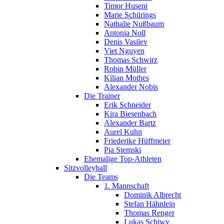
Timor Huseni
Marie Schürings
Nathalie Nußbaum
Antonia Noll
Denis Vasilev
Viet Nguyen
Thomas Schwirz
Robin Müller
Kilian Mothes
Alexander Nobis
Die Trainer
Erik Schneider
Kira Biesenbach
Alexander Bartz
Aurel Kuhn
Friederike Hüffmeier
Pia Stemski
Ehemalige Top-Athleten
Sitzvolleyball
Die Teams
1. Mannschaft
Dominik Albrecht
Stefan Hähnlein
Thomas Renger
Lukas Schiwy