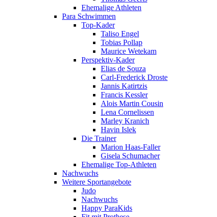
Ehemalige Athleten
Para Schwimmen
Top-Kader
Taliso Engel
Tobias Pollap
Maurice Wetekam
Perspektiv-Kader
Elias de Souza
Carl-Frederick Droste
Jannis Katirtzis
Francis Kessler
Alois Martin Cousin
Lena Cornelissen
Marley Kranich
Havin Islek
Die Trainer
Marion Haas-Faller
Gisela Schumacher
Ehemalige Top-Athleten
Nachwuchs
Weitere Sportangebote
Judo
Nachwuchs
Happy ParaKids
Fit mit Prothese