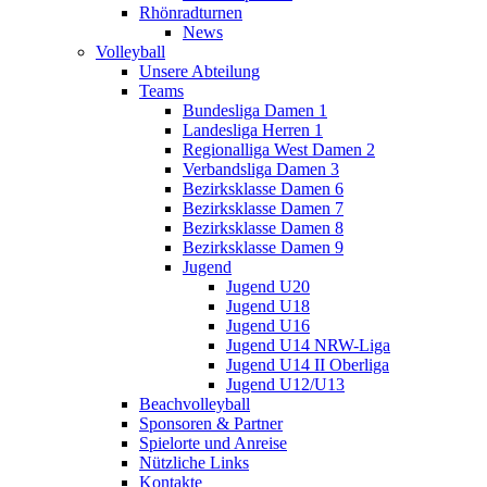
Rhönradturnen
News
Volleyball
Unsere Abteilung
Teams
Bundesliga Damen 1
Landesliga Herren 1
Regionalliga West Damen 2
Verbandsliga Damen 3
Bezirksklasse Damen 6
Bezirksklasse Damen 7
Bezirksklasse Damen 8
Bezirksklasse Damen 9
Jugend
Jugend U20
Jugend U18
Jugend U16
Jugend U14 NRW-Liga
Jugend U14 II Oberliga
Jugend U12/U13
Beachvolleyball
Sponsoren & Partner
Spielorte und Anreise
Nützliche Links
Kontakte