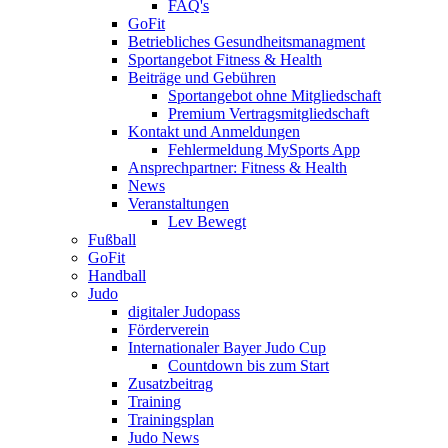
FAQ's
GoFit
Betriebliches Gesundheitsmanagment
Sportangebot Fitness & Health
Beiträge und Gebühren
Sportangebot ohne Mitgliedschaft
Premium Vertragsmitgliedschaft
Kontakt und Anmeldungen
Fehlermeldung MySports App
Ansprechpartner: Fitness & Health
News
Veranstaltungen
Lev Bewegt
Fußball
GoFit
Handball
Judo
digitaler Judopass
Förderverein
Internationaler Bayer Judo Cup
Countdown bis zum Start
Zusatzbeitrag
Training
Trainingsplan
Judo News