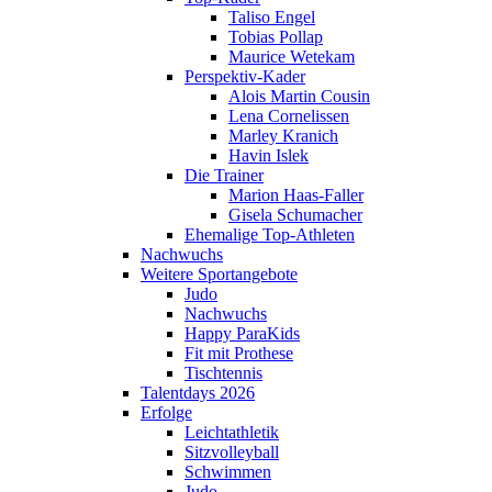
Taliso Engel
Tobias Pollap
Maurice Wetekam
Perspektiv-Kader
Alois Martin Cousin
Lena Cornelissen
Marley Kranich
Havin Islek
Die Trainer
Marion Haas-Faller
Gisela Schumacher
Ehemalige Top-Athleten
Nachwuchs
Weitere Sportangebote
Judo
Nachwuchs
Happy ParaKids
Fit mit Prothese
Tischtennis
Talentdays 2026
Erfolge
Leichtathletik
Sitzvolleyball
Schwimmen
Judo