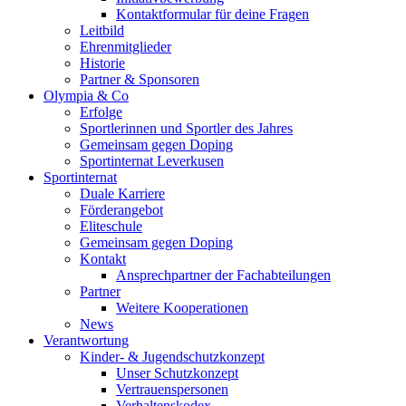
Kontaktformular für deine Fragen
Leitbild
Ehrenmitglieder
Historie
Partner & Sponsoren
Olympia & Co
Erfolge
Sportlerinnen und Sportler des Jahres
Gemeinsam gegen Doping
Sportinternat Leverkusen
Sportinternat
Duale Karriere
Förderangebot
Eliteschule
Gemeinsam gegen Doping
Kontakt
Ansprechpartner der Fachabteilungen
Partner
Weitere Kooperationen
News
Verantwortung
Kinder- & Jugendschutzkonzept
Unser Schutzkonzept
Vertrauenspersonen
Verhaltenskodex