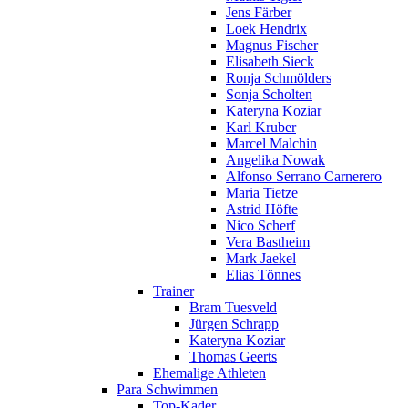
Jens Färber
Loek Hendrix
Magnus Fischer
Elisabeth Sieck
Ronja Schmölders
Sonja Scholten
Kateryna Koziar
Karl Kruber
Marcel Malchin
Angelika Nowak
Alfonso Serrano Carnerero
Maria Tietze
Astrid Höfte
Nico Scherf
Vera Bastheim
Mark Jaekel
Elias Tönnes
Trainer
Bram Tuesveld
Jürgen Schrapp
Kateryna Koziar
Thomas Geerts
Ehemalige Athleten
Para Schwimmen
Top-Kader