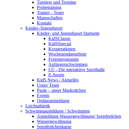
Turniere und Termine
Probetraining
Trainer - Team
Mannschaften
Kontakt
Kinder-/Jugendsport
Kinder- und Jugendsport Startseite
KidSClassic
KidSSpecial
Kooperationen
Wochenendangebote
Ferienprogramm
Anfängerschwimmen
LÜ - Die interaktive Sporthalle
E-Sports
KidS News / Aktuelles
Unser Team
Paule – unser Maskottchen
Events
Onlineanmeldung
Leichtathletik
Schwimmausbildung / Schwimmen
Anmeldung Wassergewöhnung/ Seepferdchen
Wassergewöhnung
Seepferdchenkurse