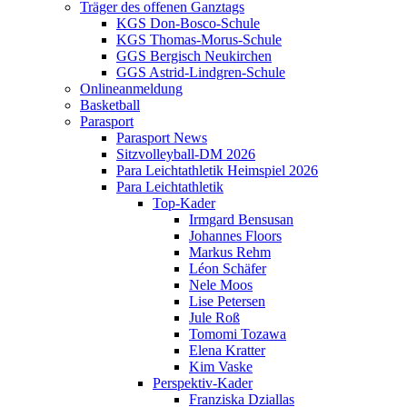
Träger des offenen Ganztags
KGS Don-Bosco-Schule
KGS Thomas-Morus-Schule
GGS Bergisch Neukirchen
GGS Astrid-Lindgren-Schule
Onlineanmeldung
Basketball
Parasport
Parasport News
Sitzvolleyball-DM 2026
Para Leichtathletik Heimspiel 2026
Para Leichtathletik
Top-Kader
Irmgard Bensusan
Johannes Floors
Markus Rehm
Léon Schäfer
Nele Moos
Lise Petersen
Jule Roß
Tomomi Tozawa
Elena Kratter
Kim Vaske
Perspektiv-Kader
Franziska Dziallas