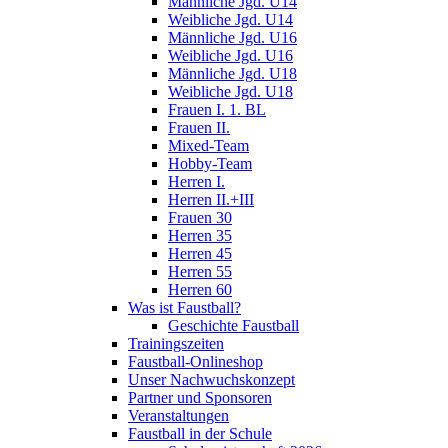
Männliche Jgd. U14
Weibliche Jgd. U14
Männliche Jgd. U16
Weibliche Jgd. U16
Männliche Jgd. U18
Weibliche Jgd. U18
Frauen I. 1. BL
Frauen II.
Mixed-Team
Hobby-Team
Herren I.
Herren II.+III
Frauen 30
Herren 35
Herren 45
Herren 55
Herren 60
Was ist Faustball?
Geschichte Faustball
Trainingszeiten
Faustball-Onlineshop
Unser Nachwuchskonzept
Partner und Sponsoren
Veranstaltungen
Faustball in der Schule