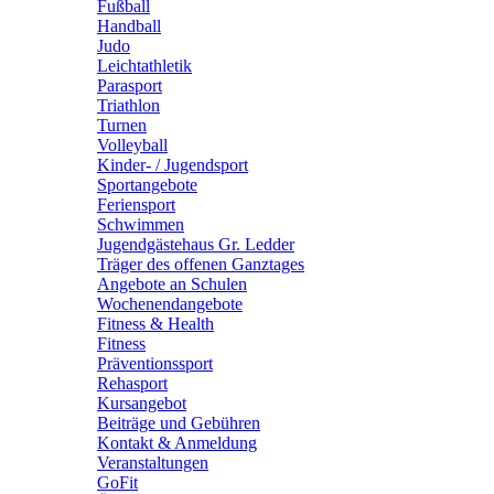
Fußball
Handball
Judo
Leichtathletik
Parasport
Triathlon
Turnen
Volleyball
Kinder- / Jugendsport
Sportangebote
Feriensport
Schwimmen
Jugendgästehaus Gr. Ledder
Träger des offenen Ganztages
Angebote an Schulen
Wochenendangebote
Fitness & Health
Fitness
Präventionssport
Rehasport
Kursangebot
Beiträge und Gebühren
Kontakt & Anmeldung
Veranstaltungen
GoFit