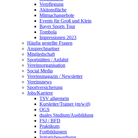
Verpflegung
Aktionsfläche
Mitmachangebote
Events für Groß und Klein
Bayer Sports Tour
Tombola
Impressionen 2023
Häufig gestellte Fragen
Ansprechpartner
Mitgliedschaft
Sportstätten / Anfahrt
Vereinsorganisation
Social Media
Vereinsmagazin / Newsletter
Vereinsnews
Sportversicherung
Jobs/Karriere
TSV allgemein
Kursleiter/Trainer (m/w/d)
OGS
duales Studium/Ausbildung
FSJ / BFD
Praktikum
Fortbildungen
Initiativbewerbung