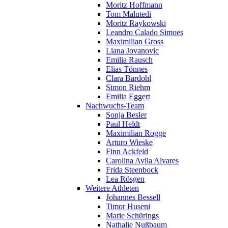
Moritz Hoffmann
Tom Malutedi
Moritz Raykowski
Leandro Calado Simoes
Maximilian Gross
Liana Jovanovic
Emilia Rausch
Elias Tönnes
Clara Bardohl
Simon Riehm
Emilia Eggert
Nachwuchs-Team
Sonja Besler
Paul Heldt
Maximilian Rogge
Arturo Wieske
Finn Ackfeld
Carolina Avila Alvares
Frida Steenbock
Lea Rösgen
Weitere Athleten
Johannes Bessell
Timor Huseni
Marie Schürings
Nathalie Nußbaum