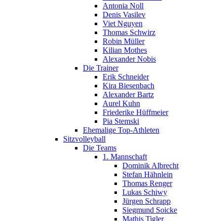
Antonia Noll
Denis Vasilev
Viet Nguyen
Thomas Schwirz
Robin Müller
Kilian Mothes
Alexander Nobis
Die Trainer
Erik Schneider
Kira Biesenbach
Alexander Bartz
Aurel Kuhn
Friederike Hüffmeier
Pia Stemski
Ehemalige Top-Athleten
Sitzvolleyball
Die Teams
1. Mannschaft
Dominik Albrecht
Stefan Hähnlein
Thomas Renger
Lukas Schiwy
Jürgen Schrapp
Siegmund Soicke
Mathis Tigler