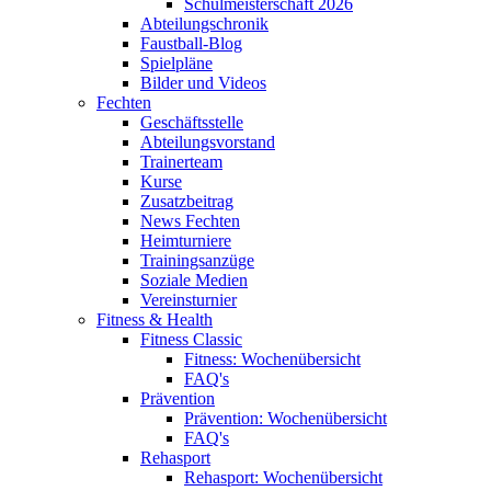
Schulmeisterschaft 2026
Abteilungschronik
Faustball-Blog
Spielpläne
Bilder und Videos
Fechten
Geschäftsstelle
Abteilungsvorstand
Trainerteam
Kurse
Zusatzbeitrag
News Fechten
Heimturniere
Trainingsanzüge
Soziale Medien
Vereinsturnier
Fitness & Health
Fitness Classic
Fitness: Wochenübersicht
FAQ's
Prävention
Prävention: Wochenübersicht
FAQ's
Rehasport
Rehasport: Wochenübersicht