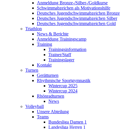
Anmeldung Bronze-/Silber-/Goldkurse
Schwimmabzeichen als Motivationshilfe
Deutsches Jugendschwimmabzeichen Bronze
Deutsches Jugendschwimmabzeichen Silber
Deutsches Jugendschwimmabzeichen Gold
Triathlon
News & Berichte
Anmeldung Trainingscamp
Training
Trainingsinformation
Trainer/Staff
Trainingslager
Kontakt
Turnen
Gerätturnen
Rhythmische Sportgymnastik
Wintercup 2025
Wintercup 2024
Rhönradturnen
News
Volleyball
Unsere Abteilung
Teams
Bundesliga Damen 1
Landesliga Herren 1