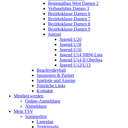
Regionalliga West Damen 2
Verbandsliga Damen 3
Bezirksklasse Damen 6
Bezirksklasse Damen 7
Bezirksklasse Damen 8
Bezirksklasse Damen 9
Jugend
Jugend U20
Jugend U18
Jugend U16
Jugend U14 NRW-Liga
Jugend U14 II Oberliga
Jugend U12/U13
Beachvolleyball
Sponsoren & Partner
Spielorte und Anreise
Nützliche Links
Kontakte
Mitglied werden
Online-Anmeldung
Abmeldung
Mein TSV
Sommerfest
Lageplan
Trödelmarkt