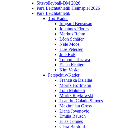
Sitzvolleyball-DM 2026
Para Leichtathletik Heimspiel 2026
Para Leichtathletik
Top-Kader
Irmgard Bensusan
Johannes Floors
Markus Rehm
Léon Schäfer
Nele Moos
Lise Petersen
Jule Roß
Tomomi Tozawa
Elena Kratter
Kim Vaske
Perspektiv-Kader
Franziska Dziallas
Moritz Hoffmann
Tom Malutedi
Moritz Raykowski
Leandro Calado Simoes
Maximilian Gross
Liana Jovanovic
Emilia Rausch
Elias Tönnes
Clara Bardohl