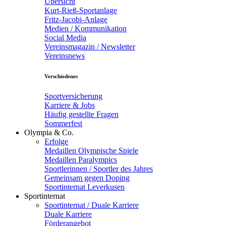
Übersicht
Kurt-Rieß-Sportanlage
Fritz-Jacobi-Anlage
Medien / Kommunikation
Social Media
Vereinsmagazin / Newsletter
Vereinsnews
Verschiedenes
Sportversicherung
Karriere & Jobs
Häufig gestellte Fragen
Sommerfest
Olympia & Co.
Erfolge
Medaillen Olympische Spiele
Medaillen Paralympics
Sportlerinnen / Sportler des Jahres
Gemeinsam gegen Doping
Sportinternat Leverkusen
Sportinternat
Sportinternat / Duale Karriere
Duale Karriere
Förderangebot