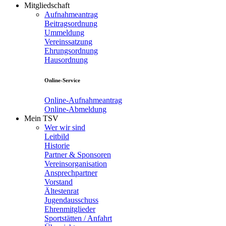
Mitgliedschaft
Aufnahmeantrag
Beitragsordnung
Ummeldung
Vereinssatzung
Ehrungsordnung
Hausordnung
Online-Service
Online-Aufnahmeantrag
Online-Abmeldung
Mein TSV
Wer wir sind
Leitbild
Historie
Partner & Sponsoren
Vereinsorganisation
Ansprechpartner
Vorstand
Ältestenrat
Jugendausschuss
Ehrenmitglieder
Sportstätten / Anfahrt