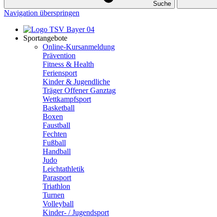
Suche
Navigation überspringen
Sportangebote
Online-Kursanmeldung
Prävention
Fitness & Health
Feriensport
Kinder & Jugendliche
Träger Offener Ganztag
Wettkampfsport
Basketball
Boxen
Faustball
Fechten
Fußball
Handball
Judo
Leichtathletik
Parasport
Triathlon
Turnen
Volleyball
Kinder- / Jugendsport