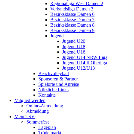
Regionalliga West Damen 2
Verbandsliga Damen 3
Bezirksklasse Damen 6
Bezirksklasse Damen 7
Bezirksklasse Damen 8
Bezirksklasse Damen 9
Jugend
Jugend U20
Jugend U18
Jugend U16
Jugend U14 NRW-Liga
Jugend U14 II Oberliga
Jugend U12/U13
Beachvolleyball
Sponsoren & Partner
Spielorte und Anreise
Nützliche Links
Kontakte
Mitglied werden
Online-Anmeldung
Abmeldung
Mein TSV
Sommerfest
Lageplan
Trödelmarkt