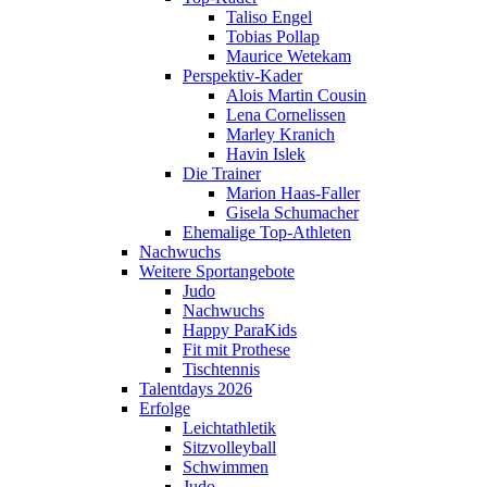
Taliso Engel
Tobias Pollap
Maurice Wetekam
Perspektiv-Kader
Alois Martin Cousin
Lena Cornelissen
Marley Kranich
Havin Islek
Die Trainer
Marion Haas-Faller
Gisela Schumacher
Ehemalige Top-Athleten
Nachwuchs
Weitere Sportangebote
Judo
Nachwuchs
Happy ParaKids
Fit mit Prothese
Tischtennis
Talentdays 2026
Erfolge
Leichtathletik
Sitzvolleyball
Schwimmen
Judo