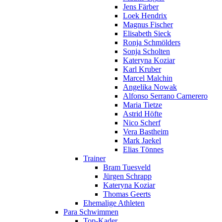
Jens Färber
Loek Hendrix
Magnus Fischer
Elisabeth Sieck
Ronja Schmölders
Sonja Scholten
Kateryna Koziar
Karl Kruber
Marcel Malchin
Angelika Nowak
Alfonso Serrano Carnerero
Maria Tietze
Astrid Höfte
Nico Scherf
Vera Bastheim
Mark Jaekel
Elias Tönnes
Trainer
Bram Tuesveld
Jürgen Schrapp
Kateryna Koziar
Thomas Geerts
Ehemalige Athleten
Para Schwimmen
Top-Kader