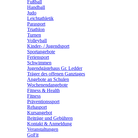
Fußball
Handball
Judo
Leichtathletik
Parasport
Triathlon
Turnen
Volleyball
Kinder- / Jugendsport
Sportangebote
Feriensport
Schwimmen
Jugendgästehaus Gr. Ledder
Träger des offenen Ganztages
Angebote an Schulen
Wochenendangebote
Fitness & Health
Fitness
Präventionssport
Rehasport
Kursangebot
Beiträge und Gebühren
Kontakt & Anmeldung
Veranstaltungen
GoFit