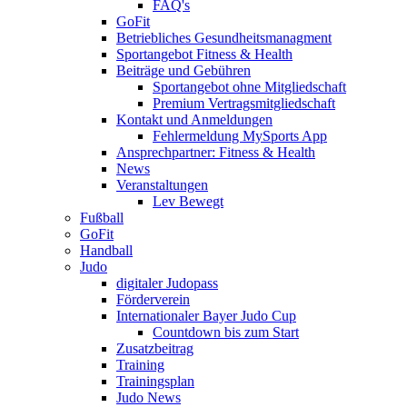
FAQ's
GoFit
Betriebliches Gesundheitsmanagment
Sportangebot Fitness & Health
Beiträge und Gebühren
Sportangebot ohne Mitgliedschaft
Premium Vertragsmitgliedschaft
Kontakt und Anmeldungen
Fehlermeldung MySports App
Ansprechpartner: Fitness & Health
News
Veranstaltungen
Lev Bewegt
Fußball
GoFit
Handball
Judo
digitaler Judopass
Förderverein
Internationaler Bayer Judo Cup
Countdown bis zum Start
Zusatzbeitrag
Training
Trainingsplan
Judo News