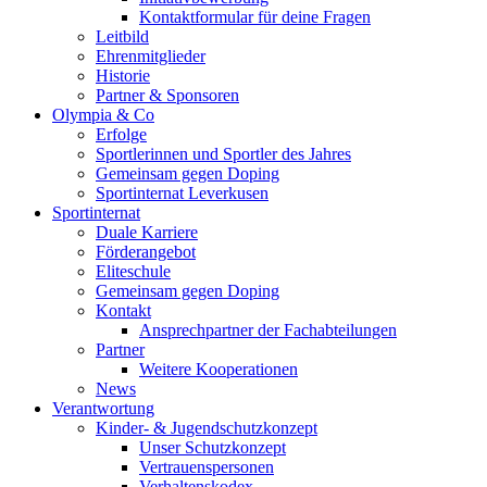
Kontaktformular für deine Fragen
Leitbild
Ehrenmitglieder
Historie
Partner & Sponsoren
Olympia & Co
Erfolge
Sportlerinnen und Sportler des Jahres
Gemeinsam gegen Doping
Sportinternat Leverkusen
Sportinternat
Duale Karriere
Förderangebot
Eliteschule
Gemeinsam gegen Doping
Kontakt
Ansprechpartner der Fachabteilungen
Partner
Weitere Kooperationen
News
Verantwortung
Kinder- & Jugendschutzkonzept
Unser Schutzkonzept
Vertrauenspersonen
Verhaltenskodex