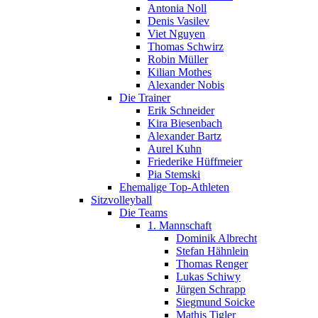
Antonia Noll
Denis Vasilev
Viet Nguyen
Thomas Schwirz
Robin Müller
Kilian Mothes
Alexander Nobis
Die Trainer
Erik Schneider
Kira Biesenbach
Alexander Bartz
Aurel Kuhn
Friederike Hüffmeier
Pia Stemski
Ehemalige Top-Athleten
Sitzvolleyball
Die Teams
1. Mannschaft
Dominik Albrecht
Stefan Hähnlein
Thomas Renger
Lukas Schiwy
Jürgen Schrapp
Siegmund Soicke
Mathis Tigler