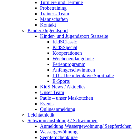
Turniere und Termine
Probetraining
Trainer - Team
Mannschaften
Kontakt
Kinder-/Jugendsport
Kinder- und Jugendsport Startseite
KidSClassic
KidSSpecial
Kooperationen
Wochenendangebote
Ferienprogramm
Anfängerschwimmen
LÜ - Die interaktive Sporthalle
E-Sports
KidS News / Aktuelles
Unser Team
Paule – unser Maskottchen
Events
Onlineanmeldung
Leichtathletik
Schwimmausbildung / Schwimmen
Anmeldung Wassergewöhnung/ Seepferdchen
Wassergewöhnung
Seepferdchenkurse