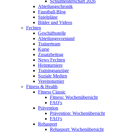
Schulmeisterschaft 2026
Abteilungschronik
Faustball-Blog
Spielpläne
Bilder und Videos
Fechten
Geschäftsstelle
Abteilungsvorstand
Trainerteam
Kurse
Zusatzbeitrag
News Fechten
Heimturniere
Trainingsanzüge
Soziale Medien
Vereinsturnier
Fitness & Health
Fitness Classic
Fitness: Wochenübersicht
FAQ's
Prävention
Prävention: Wochenübersicht
FAQ's
Rehasport
Rehasport: Wochenübersicht