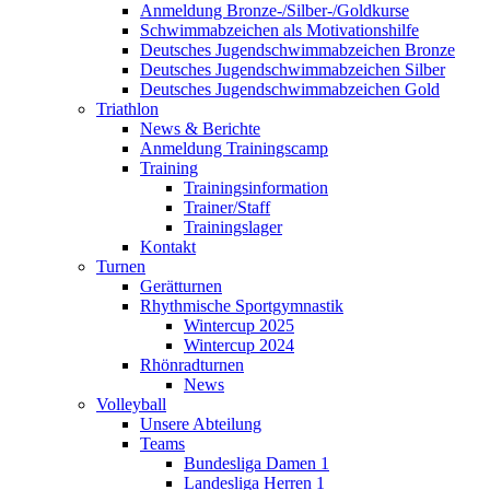
Anmeldung Bronze-/Silber-/Goldkurse
Schwimmabzeichen als Motivationshilfe
Deutsches Jugendschwimmabzeichen Bronze
Deutsches Jugendschwimmabzeichen Silber
Deutsches Jugendschwimmabzeichen Gold
Triathlon
News & Berichte
Anmeldung Trainingscamp
Training
Trainingsinformation
Trainer/Staff
Trainingslager
Kontakt
Turnen
Gerätturnen
Rhythmische Sportgymnastik
Wintercup 2025
Wintercup 2024
Rhönradturnen
News
Volleyball
Unsere Abteilung
Teams
Bundesliga Damen 1
Landesliga Herren 1