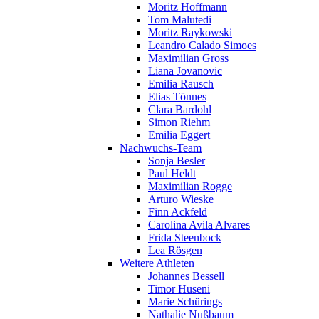
Moritz Hoffmann
Tom Malutedi
Moritz Raykowski
Leandro Calado Simoes
Maximilian Gross
Liana Jovanovic
Emilia Rausch
Elias Tönnes
Clara Bardohl
Simon Riehm
Emilia Eggert
Nachwuchs-Team
Sonja Besler
Paul Heldt
Maximilian Rogge
Arturo Wieske
Finn Ackfeld
Carolina Avila Alvares
Frida Steenbock
Lea Rösgen
Weitere Athleten
Johannes Bessell
Timor Huseni
Marie Schürings
Nathalie Nußbaum