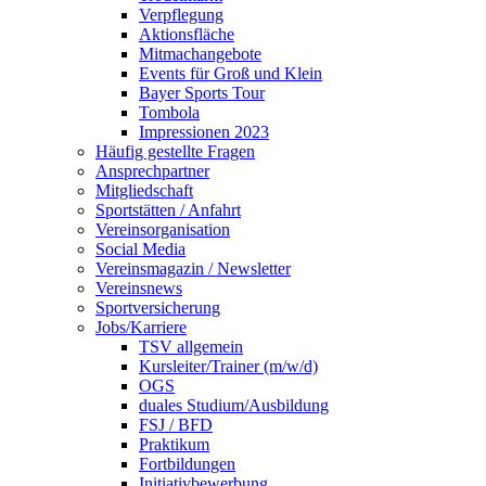
Verpflegung
Aktionsfläche
Mitmachangebote
Events für Groß und Klein
Bayer Sports Tour
Tombola
Impressionen 2023
Häufig gestellte Fragen
Ansprechpartner
Mitgliedschaft
Sportstätten / Anfahrt
Vereinsorganisation
Social Media
Vereinsmagazin / Newsletter
Vereinsnews
Sportversicherung
Jobs/Karriere
TSV allgemein
Kursleiter/Trainer (m/w/d)
OGS
duales Studium/Ausbildung
FSJ / BFD
Praktikum
Fortbildungen
Initiativbewerbung