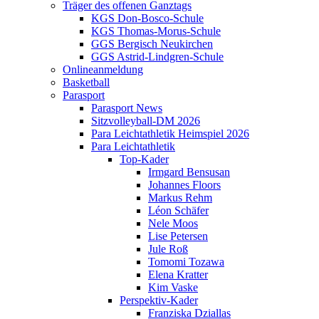
Träger des offenen Ganztags
KGS Don-Bosco-Schule
KGS Thomas-Morus-Schule
GGS Bergisch Neukirchen
GGS Astrid-Lindgren-Schule
Onlineanmeldung
Basketball
Parasport
Parasport News
Sitzvolleyball-DM 2026
Para Leichtathletik Heimspiel 2026
Para Leichtathletik
Top-Kader
Irmgard Bensusan
Johannes Floors
Markus Rehm
Léon Schäfer
Nele Moos
Lise Petersen
Jule Roß
Tomomi Tozawa
Elena Kratter
Kim Vaske
Perspektiv-Kader
Franziska Dziallas