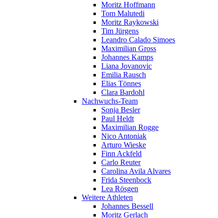
Moritz Hoffmann
Tom Malutedi
Moritz Raykowski
Tim Jürgens
Leandro Calado Simoes
Maximilian Gross
Johannes Kamps
Liana Jovanovic
Emilia Rausch
Elias Tönnes
Clara Bardohl
Nachwuchs-Team
Sonja Besler
Paul Heldt
Maximilian Rogge
Nico Antoniak
Arturo Wieske
Finn Ackfeld
Carlo Reuter
Carolina Avila Alvares
Frida Steenbock
Lea Rösgen
Weitere Athleten
Johannes Bessell
Moritz Gerlach