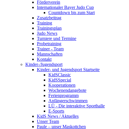
Förderverein
Internationaler Bayer Judo Cup
Countdown bis zum Start
Zusatzbeitrag
Training
Trainingsplan
Judo News
Turniere und Termine
Probetraining
Trainer - Team
Mannschaften
Kontakt
Kinder-/Jugendsport
Kinder- und Jugendsport Startseite
KidSClassic
KidSSpecial
Kooperationen
Wochenendangebote
Ferienprogramm
Anfängerschwimmen
LÜ - Die interaktive Sporthalle
E-Sports
KidS News / Aktuelles
Unser Team
Paule – unser Maskottchen