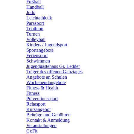
Fußball
Handball
Judo
Leichtathletik
Parasport
Triathlon
Turnen
Volleyball
Kinder- / Jugendsport
Sportangebote
Feriensport
Schwimmen
Jugendgästehaus Gr. Ledder
Träger des offenen Ganztages
Angebote an Schulen
Wochenendangebote
Fitness & Health
Fitness
Präventionssport
Rehasport
Kursangebot
Beiträge und Gebühren
Kontakt & Anmeldung
Veranstaltungen
GoFit