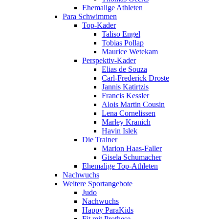
Ehemalige Athleten
Para Schwimmen
Top-Kader
Taliso Engel
Tobias Pollap
Maurice Wetekam
Perspektiv-Kader
Elias de Souza
Carl-Frederick Droste
Jannis Katirtzis
Francis Kessler
Alois Martin Cousin
Lena Cornelissen
Marley Kranich
Havin Islek
Die Trainer
Marion Haas-Faller
Gisela Schumacher
Ehemalige Top-Athleten
Nachwuchs
Weitere Sportangebote
Judo
Nachwuchs
Happy ParaKids
Fit mit Prothese