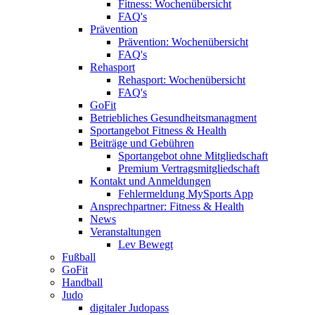
Fitness: Wochenübersicht
FAQ's
Prävention
Prävention: Wochenübersicht
FAQ's
Rehasport
Rehasport: Wochenübersicht
FAQ's
GoFit
Betriebliches Gesundheitsmanagment
Sportangebot Fitness & Health
Beiträge und Gebühren
Sportangebot ohne Mitgliedschaft
Premium Vertragsmitgliedschaft
Kontakt und Anmeldungen
Fehlermeldung MySports App
Ansprechpartner: Fitness & Health
News
Veranstaltungen
Lev Bewegt
Fußball
GoFit
Handball
Judo
digitaler Judopass