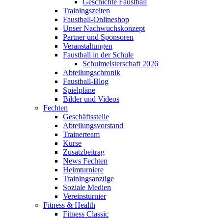
Geschichte Faustball
Trainingszeiten
Faustball-Onlineshop
Unser Nachwuchskonzept
Partner und Sponsoren
Veranstaltungen
Faustball in der Schule
Schulmeisterschaft 2026
Abteilungschronik
Faustball-Blog
Spielpläne
Bilder und Videos
Fechten
Geschäftsstelle
Abteilungsvorstand
Trainerteam
Kurse
Zusatzbeitrag
News Fechten
Heimturniere
Trainingsanzüge
Soziale Medien
Vereinsturnier
Fitness & Health
Fitness Classic