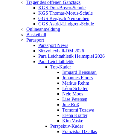
Träger des offenen Ganztags
KGS Don-Bosco-Schule
KGS Thomas-Morus-Schule
GGS Bergisch Neukirchen
GGS Astrid-Lindgren-Schule
Onlineanmeldung
Basketball
Parasport
Parasport News
Sitzvolleyball-DM 2026
Para Leichtathletik Heimspiel 2026
Para Leichtathletik
Top-Kader
Irmgard Bensusan
Johannes Floors
Markus Rehm
Léon Schäfer
Nele Moos
Lise Petersen
Jule Roß
Tomomi Tozawa
Elena Kratter
Kim Vaske
Perspektiv-Kader
Franziska Dziallas