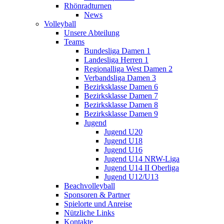
Rhönradturnen
News
Volleyball
Unsere Abteilung
Teams
Bundesliga Damen 1
Landesliga Herren 1
Regionalliga West Damen 2
Verbandsliga Damen 3
Bezirksklasse Damen 6
Bezirksklasse Damen 7
Bezirksklasse Damen 8
Bezirksklasse Damen 9
Jugend
Jugend U20
Jugend U18
Jugend U16
Jugend U14 NRW-Liga
Jugend U14 II Oberliga
Jugend U12/U13
Beachvolleyball
Sponsoren & Partner
Spielorte und Anreise
Nützliche Links
Kontakte