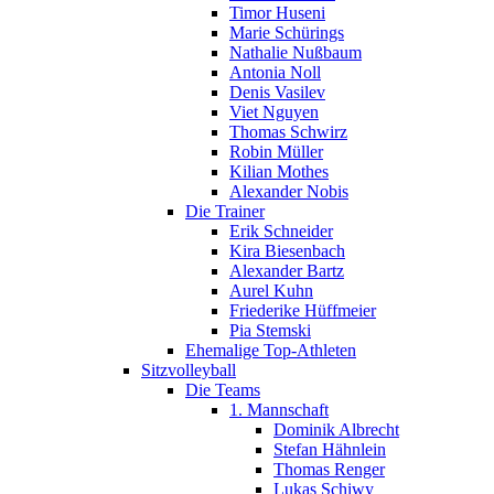
Timor Huseni
Marie Schürings
Nathalie Nußbaum
Antonia Noll
Denis Vasilev
Viet Nguyen
Thomas Schwirz
Robin Müller
Kilian Mothes
Alexander Nobis
Die Trainer
Erik Schneider
Kira Biesenbach
Alexander Bartz
Aurel Kuhn
Friederike Hüffmeier
Pia Stemski
Ehemalige Top-Athleten
Sitzvolleyball
Die Teams
1. Mannschaft
Dominik Albrecht
Stefan Hähnlein
Thomas Renger
Lukas Schiwy