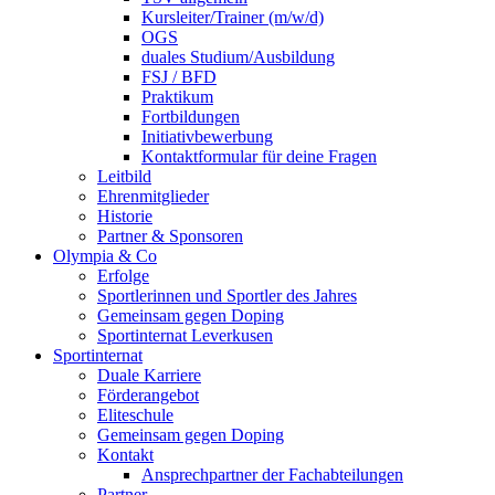
Kursleiter/Trainer (m/w/d)
OGS
duales Studium/Ausbildung
FSJ / BFD
Praktikum
Fortbildungen
Initiativbewerbung
Kontaktformular für deine Fragen
Leitbild
Ehrenmitglieder
Historie
Partner & Sponsoren
Olympia & Co
Erfolge
Sportlerinnen und Sportler des Jahres
Gemeinsam gegen Doping
Sportinternat Leverkusen
Sportinternat
Duale Karriere
Förderangebot
Eliteschule
Gemeinsam gegen Doping
Kontakt
Ansprechpartner der Fachabteilungen
Partner