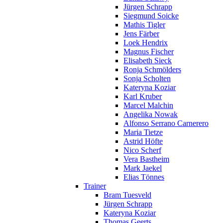
Jürgen Schrapp
Siegmund Soicke
Mathis Tigler
Jens Färber
Loek Hendrix
Magnus Fischer
Elisabeth Sieck
Ronja Schmölders
Sonja Scholten
Kateryna Koziar
Karl Kruber
Marcel Malchin
Angelika Nowak
Alfonso Serrano Carnerero
Maria Tietze
Astrid Höfte
Nico Scherf
Vera Bastheim
Mark Jaekel
Elias Tönnes
Trainer
Bram Tuesveld
Jürgen Schrapp
Kateryna Koziar
Thomas Geerts