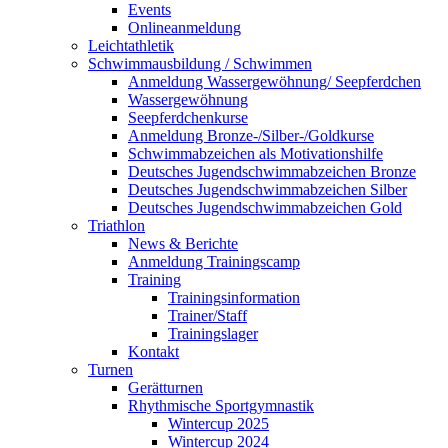
Events
Onlineanmeldung
Leichtathletik
Schwimmausbildung / Schwimmen
Anmeldung Wassergewöhnung/ Seepferdchen
Wassergewöhnung
Seepferdchenkurse
Anmeldung Bronze-/Silber-/Goldkurse
Schwimmabzeichen als Motivationshilfe
Deutsches Jugendschwimmabzeichen Bronze
Deutsches Jugendschwimmabzeichen Silber
Deutsches Jugendschwimmabzeichen Gold
Triathlon
News & Berichte
Anmeldung Trainingscamp
Training
Trainingsinformation
Trainer/Staff
Trainingslager
Kontakt
Turnen
Gerätturnen
Rhythmische Sportgymnastik
Wintercup 2025
Wintercup 2024