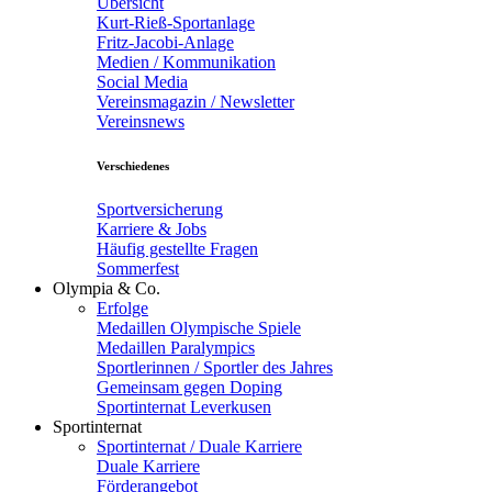
Übersicht
Kurt-Rieß-Sportanlage
Fritz-Jacobi-Anlage
Medien / Kommunikation
Social Media
Vereinsmagazin / Newsletter
Vereinsnews
Verschiedenes
Sportversicherung
Karriere & Jobs
Häufig gestellte Fragen
Sommerfest
Olympia & Co.
Erfolge
Medaillen Olympische Spiele
Medaillen Paralympics
Sportlerinnen / Sportler des Jahres
Gemeinsam gegen Doping
Sportinternat Leverkusen
Sportinternat
Sportinternat / Duale Karriere
Duale Karriere
Förderangebot