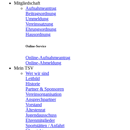
Mitgliedschaft
Aufnahmeantrag
Beitragsordnung
Ummeldung
Vereinssatzung
Ehrungsordnung
Hausordnung
Online-Service
Online-Aufnahmeantrag
Online-Abmeldung
Mein TSV
Wer wir sind
Leitbild
Historie
Partner & Sponsoren
Vereinsorganisation
Ansprechpartner
Vorstand
Ältestenrat
Jugendausschuss
Ehrenmitglieder
Sportstätten / Anfahrt