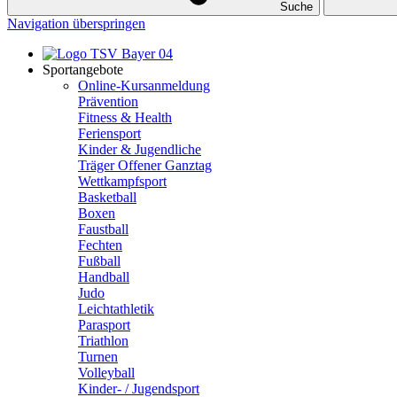
Suche
Navigation überspringen
Sportangebote
Online-Kursanmeldung
Prävention
Fitness & Health
Feriensport
Kinder & Jugendliche
Träger Offener Ganztag
Wettkampfsport
Basketball
Boxen
Faustball
Fechten
Fußball
Handball
Judo
Leichtathletik
Parasport
Triathlon
Turnen
Volleyball
Kinder- / Jugendsport