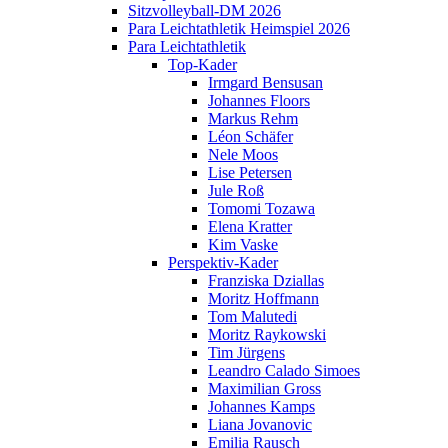
Sitzvolleyball-DM 2026
Para Leichtathletik Heimspiel 2026
Para Leichtathletik
Top-Kader
Irmgard Bensusan
Johannes Floors
Markus Rehm
Léon Schäfer
Nele Moos
Lise Petersen
Jule Roß
Tomomi Tozawa
Elena Kratter
Kim Vaske
Perspektiv-Kader
Franziska Dziallas
Moritz Hoffmann
Tom Malutedi
Moritz Raykowski
Tim Jürgens
Leandro Calado Simoes
Maximilian Gross
Johannes Kamps
Liana Jovanovic
Emilia Rausch