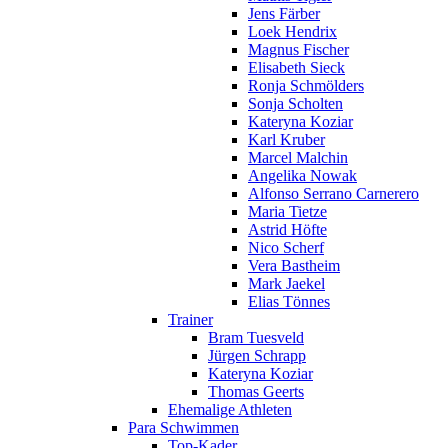
Jens Färber
Loek Hendrix
Magnus Fischer
Elisabeth Sieck
Ronja Schmölders
Sonja Scholten
Kateryna Koziar
Karl Kruber
Marcel Malchin
Angelika Nowak
Alfonso Serrano Carnerero
Maria Tietze
Astrid Höfte
Nico Scherf
Vera Bastheim
Mark Jaekel
Elias Tönnes
Trainer
Bram Tuesveld
Jürgen Schrapp
Kateryna Koziar
Thomas Geerts
Ehemalige Athleten
Para Schwimmen
Top-Kader