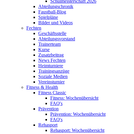
Schulmeisterschaft 2026
Abteilungschronik
Faustball-Blog
Spielpläne
Bilder und Videos
Fechten
Geschäftsstelle
Abteilungsvorstand
Trainerteam
Kurse
Zusatzbeitrag
News Fechten
Heimturniere
Trainingsanzüge
Soziale Medien
Vereinsturnier
Fitness & Health
Fitness Classic
Fitness: Wochenübersicht
FAQ's
Prävention
Prävention: Wochenübersicht
FAQ's
Rehasport
Rehasport: Wochenübersicht