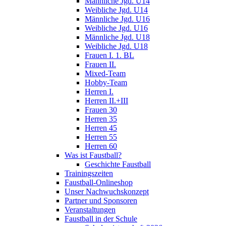
Männliche Jgd. U14
Weibliche Jgd. U14
Männliche Jgd. U16
Weibliche Jgd. U16
Männliche Jgd. U18
Weibliche Jgd. U18
Frauen I. 1. BL
Frauen II.
Mixed-Team
Hobby-Team
Herren I.
Herren II.+III
Frauen 30
Herren 35
Herren 45
Herren 55
Herren 60
Was ist Faustball?
Geschichte Faustball
Trainingszeiten
Faustball-Onlineshop
Unser Nachwuchskonzept
Partner und Sponsoren
Veranstaltungen
Faustball in der Schule