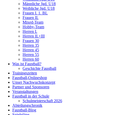
Männliche Jgd. U18
Weibliche Jgd. U18
Frauen I. 1. BL
Frauen II.
Mixed-Team
Hobby-Team
Herren I.
Herren II.+III
Frauen 30
Herren 35
Herren 45
Herren 55
Herren 60
Was ist Faustball?
Geschichte Faustball
Trainingszeiten
Faustball-Onlineshop
Unser Nachwuchskonzept
Partner und Sponsoren
Veranstaltungen
Faustball in der Schule
Schulmeisterschaft 2026
Abteilungschronik
Faustball-Blog
Spielpläne