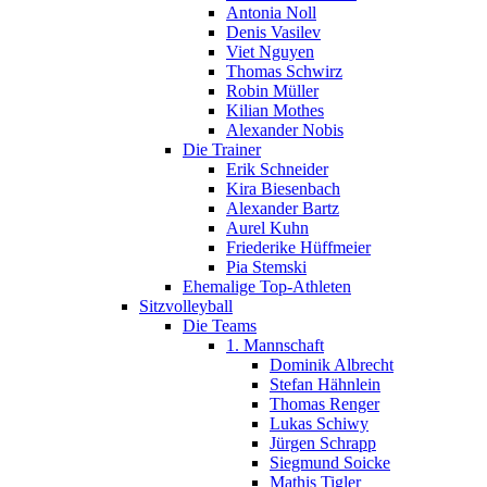
Antonia Noll
Denis Vasilev
Viet Nguyen
Thomas Schwirz
Robin Müller
Kilian Mothes
Alexander Nobis
Die Trainer
Erik Schneider
Kira Biesenbach
Alexander Bartz
Aurel Kuhn
Friederike Hüffmeier
Pia Stemski
Ehemalige Top-Athleten
Sitzvolleyball
Die Teams
1. Mannschaft
Dominik Albrecht
Stefan Hähnlein
Thomas Renger
Lukas Schiwy
Jürgen Schrapp
Siegmund Soicke
Mathis Tigler