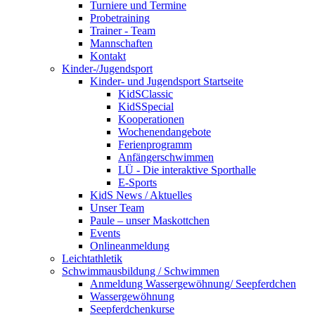
Turniere und Termine
Probetraining
Trainer - Team
Mannschaften
Kontakt
Kinder-/Jugendsport
Kinder- und Jugendsport Startseite
KidSClassic
KidSSpecial
Kooperationen
Wochenendangebote
Ferienprogramm
Anfängerschwimmen
LÜ - Die interaktive Sporthalle
E-Sports
KidS News / Aktuelles
Unser Team
Paule – unser Maskottchen
Events
Onlineanmeldung
Leichtathletik
Schwimmausbildung / Schwimmen
Anmeldung Wassergewöhnung/ Seepferdchen
Wassergewöhnung
Seepferdchenkurse