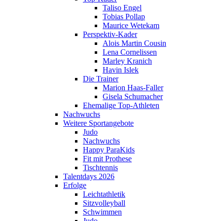
Taliso Engel
Tobias Pollap
Maurice Wetekam
Perspektiv-Kader
Alois Martin Cousin
Lena Cornelissen
Marley Kranich
Havin Islek
Die Trainer
Marion Haas-Faller
Gisela Schumacher
Ehemalige Top-Athleten
Nachwuchs
Weitere Sportangebote
Judo
Nachwuchs
Happy ParaKids
Fit mit Prothese
Tischtennis
Talentdays 2026
Erfolge
Leichtathletik
Sitzvolleyball
Schwimmen
Judo