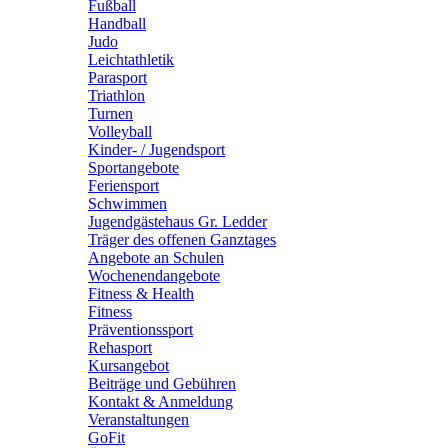
Fußball
Handball
Judo
Leichtathletik
Parasport
Triathlon
Turnen
Volleyball
Kinder- / Jugendsport
Sportangebote
Feriensport
Schwimmen
Jugendgästehaus Gr. Ledder
Träger des offenen Ganztages
Angebote an Schulen
Wochenendangebote
Fitness & Health
Fitness
Präventionssport
Rehasport
Kursangebot
Beiträge und Gebühren
Kontakt & Anmeldung
Veranstaltungen
GoFit