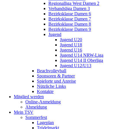
Regionalliga West Damen 2
Verbandsliga Damen 3
Bezirksklasse Damen 6
Bezirksklasse Damen 7
Bezirksklasse Damen 8
Bezirksklasse Damen 9
Jugend
Jugend U20
Jugend U18
Jugend U16
Jugend U14 NRW-Liga
Jugend U14 II Oberliga
Jugend U12/U13
Beachvolleyball
Sponsoren & Partner
Spielorte und Anreise
Nützliche Links
Kontakte
Mitglied werden
Online-Anmeldung
Abmeldung
Mein TSV
Sommerfest
Lageplan
Trödelmarkt