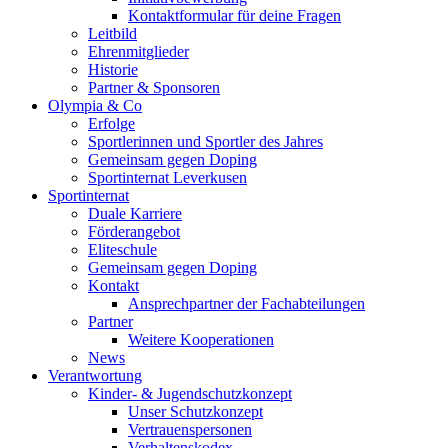
Kontaktformular für deine Fragen
Leitbild
Ehrenmitglieder
Historie
Partner & Sponsoren
Olympia & Co
Erfolge
Sportlerinnen und Sportler des Jahres
Gemeinsam gegen Doping
Sportinternat Leverkusen
Sportinternat
Duale Karriere
Förderangebot
Eliteschule
Gemeinsam gegen Doping
Kontakt
Ansprechpartner der Fachabteilungen
Partner
Weitere Kooperationen
News
Verantwortung
Kinder- & Jugendschutzkonzept
Unser Schutzkonzept
Vertrauenspersonen
Verhaltenskodex