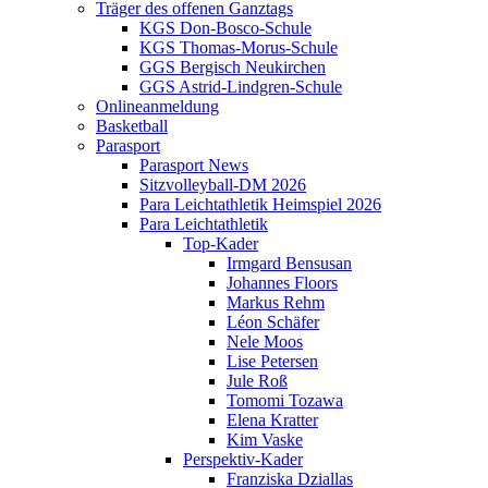
Träger des offenen Ganztags
KGS Don-Bosco-Schule
KGS Thomas-Morus-Schule
GGS Bergisch Neukirchen
GGS Astrid-Lindgren-Schule
Onlineanmeldung
Basketball
Parasport
Parasport News
Sitzvolleyball-DM 2026
Para Leichtathletik Heimspiel 2026
Para Leichtathletik
Top-Kader
Irmgard Bensusan
Johannes Floors
Markus Rehm
Léon Schäfer
Nele Moos
Lise Petersen
Jule Roß
Tomomi Tozawa
Elena Kratter
Kim Vaske
Perspektiv-Kader
Franziska Dziallas