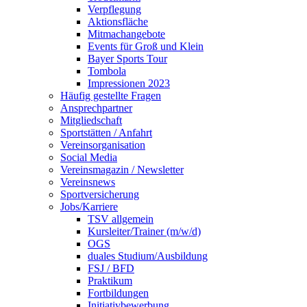
Verpflegung
Aktionsfläche
Mitmachangebote
Events für Groß und Klein
Bayer Sports Tour
Tombola
Impressionen 2023
Häufig gestellte Fragen
Ansprechpartner
Mitgliedschaft
Sportstätten / Anfahrt
Vereinsorganisation
Social Media
Vereinsmagazin / Newsletter
Vereinsnews
Sportversicherung
Jobs/Karriere
TSV allgemein
Kursleiter/Trainer (m/w/d)
OGS
duales Studium/Ausbildung
FSJ / BFD
Praktikum
Fortbildungen
Initiativbewerbung