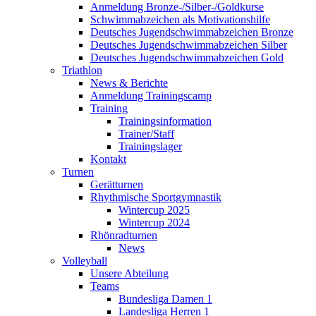
Anmeldung Bronze-/Silber-/Goldkurse
Schwimmabzeichen als Motivationshilfe
Deutsches Jugendschwimmabzeichen Bronze
Deutsches Jugendschwimmabzeichen Silber
Deutsches Jugendschwimmabzeichen Gold
Triathlon
News & Berichte
Anmeldung Trainingscamp
Training
Trainingsinformation
Trainer/Staff
Trainingslager
Kontakt
Turnen
Gerätturnen
Rhythmische Sportgymnastik
Wintercup 2025
Wintercup 2024
Rhönradturnen
News
Volleyball
Unsere Abteilung
Teams
Bundesliga Damen 1
Landesliga Herren 1