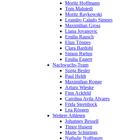
Moritz Hoffmann
Tom Malutedi
Moritz Raykowski
Leandro Calado Simoes
Maximilian Gross
Liana Jovanovic
Emilia Rausch
Elias Tönnes
Clara Bardohl
Simon Riehm
Emilia Eggert
Nachwuchs-Team
Sonja Besler
Paul Heldt
Maximilian Rogge
Arturo Wieske
Finn Ackfeld
Carolina Avila Alvares
Frida Steenbock
Lea Rösgen
Weitere Athleten
Johannes Bessell
Timor Huseni
Marie Schürings
Nathalie Nußbaum