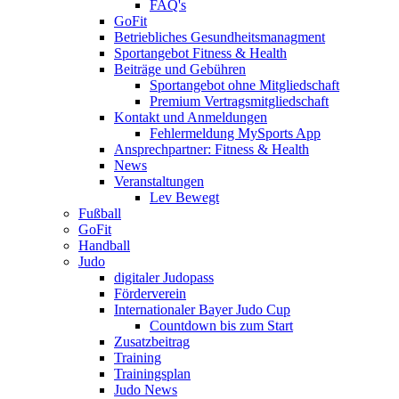
FAQ's
GoFit
Betriebliches Gesundheitsmanagment
Sportangebot Fitness & Health
Beiträge und Gebühren
Sportangebot ohne Mitgliedschaft
Premium Vertragsmitgliedschaft
Kontakt und Anmeldungen
Fehlermeldung MySports App
Ansprechpartner: Fitness & Health
News
Veranstaltungen
Lev Bewegt
Fußball
GoFit
Handball
Judo
digitaler Judopass
Förderverein
Internationaler Bayer Judo Cup
Countdown bis zum Start
Zusatzbeitrag
Training
Trainingsplan
Judo News