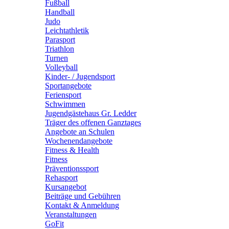
Fußball
Handball
Judo
Leichtathletik
Parasport
Triathlon
Turnen
Volleyball
Kinder- / Jugendsport
Sportangebote
Feriensport
Schwimmen
Jugendgästehaus Gr. Ledder
Träger des offenen Ganztages
Angebote an Schulen
Wochenendangebote
Fitness & Health
Fitness
Präventionssport
Rehasport
Kursangebot
Beiträge und Gebühren
Kontakt & Anmeldung
Veranstaltungen
GoFit