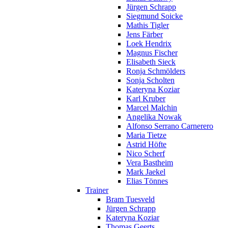
Jürgen Schrapp
Siegmund Soicke
Mathis Tigler
Jens Färber
Loek Hendrix
Magnus Fischer
Elisabeth Sieck
Ronja Schmölders
Sonja Scholten
Kateryna Koziar
Karl Kruber
Marcel Malchin
Angelika Nowak
Alfonso Serrano Carnerero
Maria Tietze
Astrid Höfte
Nico Scherf
Vera Bastheim
Mark Jaekel
Elias Tönnes
Trainer
Bram Tuesveld
Jürgen Schrapp
Kateryna Koziar
Thomas Geerts