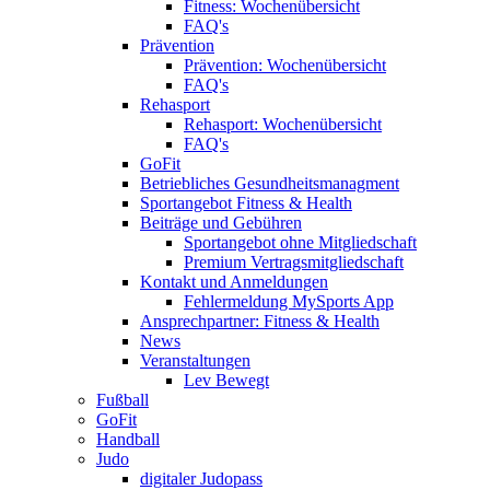
Fitness: Wochenübersicht
FAQ's
Prävention
Prävention: Wochenübersicht
FAQ's
Rehasport
Rehasport: Wochenübersicht
FAQ's
GoFit
Betriebliches Gesundheitsmanagment
Sportangebot Fitness & Health
Beiträge und Gebühren
Sportangebot ohne Mitgliedschaft
Premium Vertragsmitgliedschaft
Kontakt und Anmeldungen
Fehlermeldung MySports App
Ansprechpartner: Fitness & Health
News
Veranstaltungen
Lev Bewegt
Fußball
GoFit
Handball
Judo
digitaler Judopass