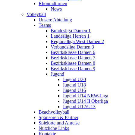
Rhönradturnen
News
Volleyball
Unsere Abteilung
Teams
Bundesliga Damen 1
Landesliga Herren 1
Regionalliga West Damen 2
Verbandsliga Damen 3
Bezirksklasse Damen 6
Bezirksklasse Damen 7
Bezirksklasse Damen 8
Bezirksklasse Damen 9
Jugend
Jugend U20
Jugend U18
Jugend U16
Jugend U14 NRW-Liga
Jugend U14 II Oberliga
Jugend U12/U13
Beachvolleyball
Sponsoren & Partner
Spielorte und Anreise
Nützliche Links
Kontakte