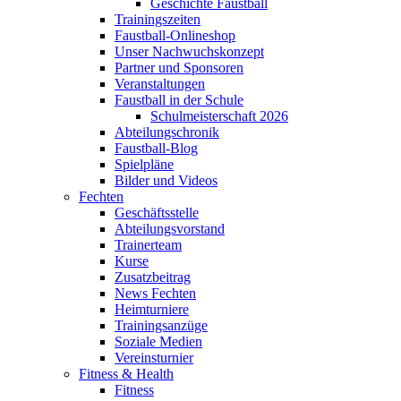
Geschichte Faustball
Trainingszeiten
Faustball-Onlineshop
Unser Nachwuchskonzept
Partner und Sponsoren
Veranstaltungen
Faustball in der Schule
Schulmeisterschaft 2026
Abteilungschronik
Faustball-Blog
Spielpläne
Bilder und Videos
Fechten
Geschäftsstelle
Abteilungsvorstand
Trainerteam
Kurse
Zusatzbeitrag
News Fechten
Heimturniere
Trainingsanzüge
Soziale Medien
Vereinsturnier
Fitness & Health
Fitness