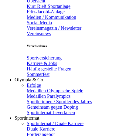
Übersicht
Kurt-Rieß-Sportanlage
Fritz-Jacobi-Anlage
Medien / Kommunikation
Social Media
Vereinsmagazin / Newsletter
Vereinsnews
Verschiedenes
Sportversicherung
Karriere & Jobs
Häufig gestellte Fragen
Sommerfest
Olympia & Co.
Erfolge
Medaillen Olympische Spiele
Medaillen Paralympics
Sportlerinnen / Sportler des Jahres
Gemeinsam gegen Doping
Sportinternat Leverkusen
Sportinternat
Sportinternat / Duale Karriere
Duale Karriere
Förderangebot