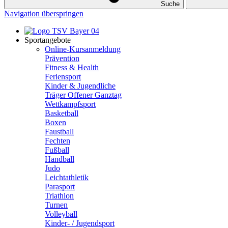
Suche
Navigation überspringen
Sportangebote
Online-Kursanmeldung
Prävention
Fitness & Health
Feriensport
Kinder & Jugendliche
Träger Offener Ganztag
Wettkampfsport
Basketball
Boxen
Faustball
Fechten
Fußball
Handball
Judo
Leichtathletik
Parasport
Triathlon
Turnen
Volleyball
Kinder- / Jugendsport