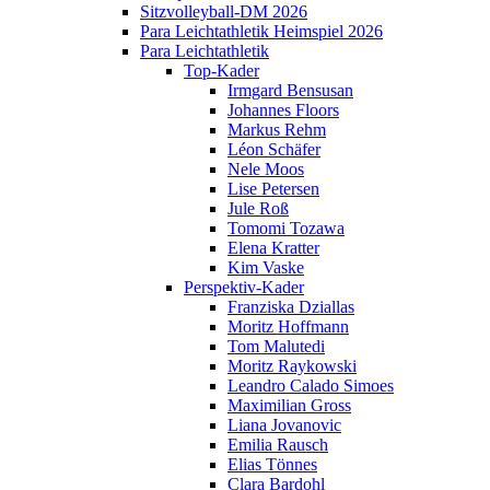
Sitzvolleyball-DM 2026
Para Leichtathletik Heimspiel 2026
Para Leichtathletik
Top-Kader
Irmgard Bensusan
Johannes Floors
Markus Rehm
Léon Schäfer
Nele Moos
Lise Petersen
Jule Roß
Tomomi Tozawa
Elena Kratter
Kim Vaske
Perspektiv-Kader
Franziska Dziallas
Moritz Hoffmann
Tom Malutedi
Moritz Raykowski
Leandro Calado Simoes
Maximilian Gross
Liana Jovanovic
Emilia Rausch
Elias Tönnes
Clara Bardohl