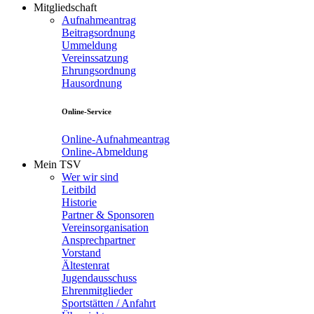
Mitgliedschaft
Aufnahmeantrag
Beitragsordnung
Ummeldung
Vereinssatzung
Ehrungsordnung
Hausordnung
Online-Service
Online-Aufnahmeantrag
Online-Abmeldung
Mein TSV
Wer wir sind
Leitbild
Historie
Partner & Sponsoren
Vereinsorganisation
Ansprechpartner
Vorstand
Ältestenrat
Jugendausschuss
Ehrenmitglieder
Sportstätten / Anfahrt