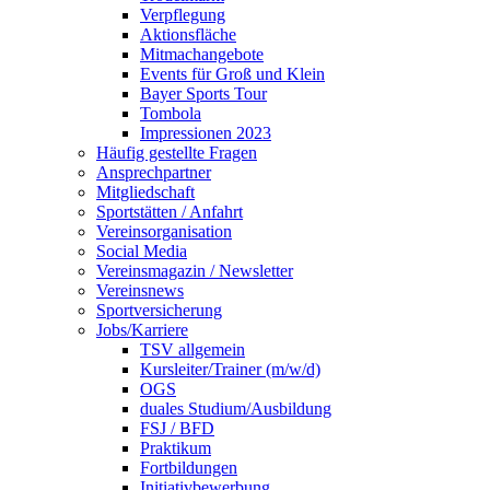
Verpflegung
Aktionsfläche
Mitmachangebote
Events für Groß und Klein
Bayer Sports Tour
Tombola
Impressionen 2023
Häufig gestellte Fragen
Ansprechpartner
Mitgliedschaft
Sportstätten / Anfahrt
Vereinsorganisation
Social Media
Vereinsmagazin / Newsletter
Vereinsnews
Sportversicherung
Jobs/Karriere
TSV allgemein
Kursleiter/Trainer (m/w/d)
OGS
duales Studium/Ausbildung
FSJ / BFD
Praktikum
Fortbildungen
Initiativbewerbung