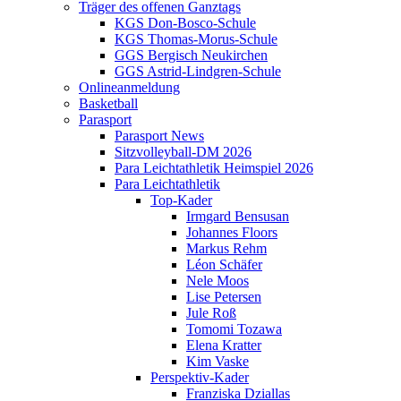
Träger des offenen Ganztags
KGS Don-Bosco-Schule
KGS Thomas-Morus-Schule
GGS Bergisch Neukirchen
GGS Astrid-Lindgren-Schule
Onlineanmeldung
Basketball
Parasport
Parasport News
Sitzvolleyball-DM 2026
Para Leichtathletik Heimspiel 2026
Para Leichtathletik
Top-Kader
Irmgard Bensusan
Johannes Floors
Markus Rehm
Léon Schäfer
Nele Moos
Lise Petersen
Jule Roß
Tomomi Tozawa
Elena Kratter
Kim Vaske
Perspektiv-Kader
Franziska Dziallas