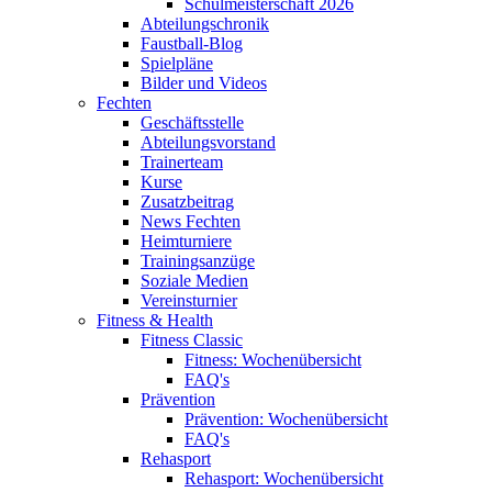
Schulmeisterschaft 2026
Abteilungschronik
Faustball-Blog
Spielpläne
Bilder und Videos
Fechten
Geschäftsstelle
Abteilungsvorstand
Trainerteam
Kurse
Zusatzbeitrag
News Fechten
Heimturniere
Trainingsanzüge
Soziale Medien
Vereinsturnier
Fitness & Health
Fitness Classic
Fitness: Wochenübersicht
FAQ's
Prävention
Prävention: Wochenübersicht
FAQ's
Rehasport
Rehasport: Wochenübersicht