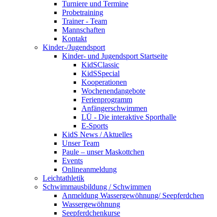
Turniere und Termine
Probetraining
Trainer - Team
Mannschaften
Kontakt
Kinder-/Jugendsport
Kinder- und Jugendsport Startseite
KidSClassic
KidSSpecial
Kooperationen
Wochenendangebote
Ferienprogramm
Anfängerschwimmen
LÜ - Die interaktive Sporthalle
E-Sports
KidS News / Aktuelles
Unser Team
Paule – unser Maskottchen
Events
Onlineanmeldung
Leichtathletik
Schwimmausbildung / Schwimmen
Anmeldung Wassergewöhnung/ Seepferdchen
Wassergewöhnung
Seepferdchenkurse