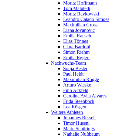
Moritz Hoffmann
Tom Malutedi
Moritz Raykowski
Leandro Calado Simoes
Maximilian Gross
Liana Jovanovic
Emilia Rausch
Elias Tönnes
Clara Bardohl
Simon Riehm
Emilia Eggert
Nachwuchs-Team
Sonja Besler
Paul Heldt
Maximilian Rogge
Arturo Wieske
Finn Ackfeld
Carolina Avila Alvares
Frida Steenbock
Lea Rösgen
Weitere Athleten
Johannes Bessell
Timor Huseni
Marie Schürings
Nathalie Nußbaum