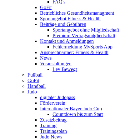
FAQ's
GoFit
Betriebliches Gesundheitsmanagment
Sportangebot Fitness & Health
Beiträge und Gebühren
Sportangebot ohne Mitgliedschaft
Premium Vertragsmitgliedschaft
Kontakt und Anmeldungen
Fehlermeldung MySports App
Ansprechpartner: Fitness & Health
News
Veranstaltungen
Lev Bewegt
Fußball
GoFit
Handball
Judo
digitaler Judopass
Förderverein
Internationaler Bayer Judo Cup
Countdown bis zum Start
Zusatzbeitrag
Training
Trainingsplan
Judo News