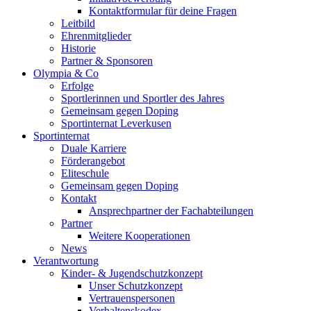
Kontaktformular für deine Fragen
Leitbild
Ehrenmitglieder
Historie
Partner & Sponsoren
Olympia & Co
Erfolge
Sportlerinnen und Sportler des Jahres
Gemeinsam gegen Doping
Sportinternat Leverkusen
Sportinternat
Duale Karriere
Förderangebot
Eliteschule
Gemeinsam gegen Doping
Kontakt
Ansprechpartner der Fachabteilungen
Partner
Weitere Kooperationen
News
Verantwortung
Kinder- & Jugendschutzkonzept
Unser Schutzkonzept
Vertrauenspersonen
Verhaltenskodex