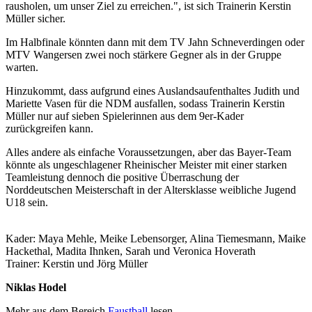
rausholen, um unser Ziel zu erreichen.", ist sich Trainerin Kerstin
Müller sicher.
Im Halbfinale könnten dann mit dem TV Jahn Schneverdingen oder
MTV Wangersen zwei noch stärkere Gegner als in der Gruppe
warten.
Hinzukommt, dass aufgrund eines Auslandsaufenthaltes Judith und
Mariette Vasen für die NDM ausfallen, sodass Trainerin Kerstin
Müller nur auf sieben Spielerinnen aus dem 9er-Kader
zurückgreifen kann.
Alles andere als einfache Voraussetzungen, aber das Bayer-Team
könnte als ungeschlagener Rheinischer Meister mit einer starken
Teamleistung dennoch die positive Überraschung der
Norddeutschen Meisterschaft in der Altersklasse weibliche Jugend
U18 sein.
Kader: Maya Mehle, Meike Lebensorger, Alina Tiemesmann, Maike
Hackethal, Madita Ihnken, Sarah und Veronica Hoverath
Trainer: Kerstin und Jörg Müller
Niklas Hodel
Mehr aus dem Bereich
Faustball
lesen.