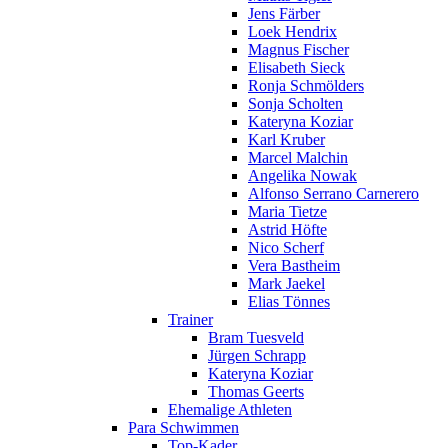
Jens Färber
Loek Hendrix
Magnus Fischer
Elisabeth Sieck
Ronja Schmölders
Sonja Scholten
Kateryna Koziar
Karl Kruber
Marcel Malchin
Angelika Nowak
Alfonso Serrano Carnerero
Maria Tietze
Astrid Höfte
Nico Scherf
Vera Bastheim
Mark Jaekel
Elias Tönnes
Trainer
Bram Tuesveld
Jürgen Schrapp
Kateryna Koziar
Thomas Geerts
Ehemalige Athleten
Para Schwimmen
Top-Kader