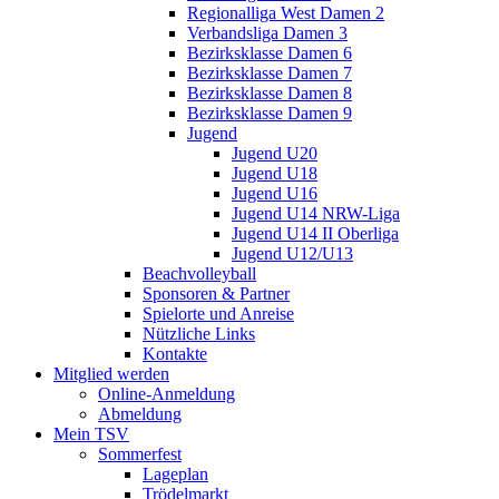
Regionalliga West Damen 2
Verbandsliga Damen 3
Bezirksklasse Damen 6
Bezirksklasse Damen 7
Bezirksklasse Damen 8
Bezirksklasse Damen 9
Jugend
Jugend U20
Jugend U18
Jugend U16
Jugend U14 NRW-Liga
Jugend U14 II Oberliga
Jugend U12/U13
Beachvolleyball
Sponsoren & Partner
Spielorte und Anreise
Nützliche Links
Kontakte
Mitglied werden
Online-Anmeldung
Abmeldung
Mein TSV
Sommerfest
Lageplan
Trödelmarkt