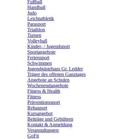
Fußball
Handball
Judo
Leichtathletik
Parasport
Triathlon
Turnen
Volleyball
Kinder- / Jugendsport
Sportangebote
Feriensport
Schwimmen
Jugendgästehaus Gr. Ledder
Träger des offenen Ganztages
Angebote an Schulen
Wochenendangebote
Fitness & Health
Fitness
Präventionssport
Rehasport
Kursangebot
Beiträge und Gebühren
Kontakt & Anmeldung
Veranstaltungen
GoFit