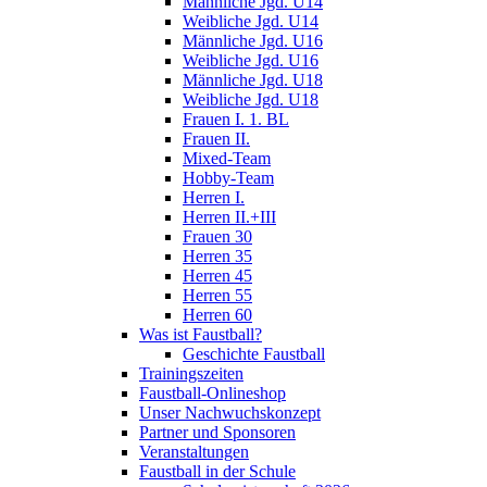
Männliche Jgd. U14
Weibliche Jgd. U14
Männliche Jgd. U16
Weibliche Jgd. U16
Männliche Jgd. U18
Weibliche Jgd. U18
Frauen I. 1. BL
Frauen II.
Mixed-Team
Hobby-Team
Herren I.
Herren II.+III
Frauen 30
Herren 35
Herren 45
Herren 55
Herren 60
Was ist Faustball?
Geschichte Faustball
Trainingszeiten
Faustball-Onlineshop
Unser Nachwuchskonzept
Partner und Sponsoren
Veranstaltungen
Faustball in der Schule