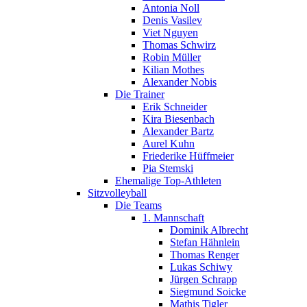
Antonia Noll
Denis Vasilev
Viet Nguyen
Thomas Schwirz
Robin Müller
Kilian Mothes
Alexander Nobis
Die Trainer
Erik Schneider
Kira Biesenbach
Alexander Bartz
Aurel Kuhn
Friederike Hüffmeier
Pia Stemski
Ehemalige Top-Athleten
Sitzvolleyball
Die Teams
1. Mannschaft
Dominik Albrecht
Stefan Hähnlein
Thomas Renger
Lukas Schiwy
Jürgen Schrapp
Siegmund Soicke
Mathis Tigler