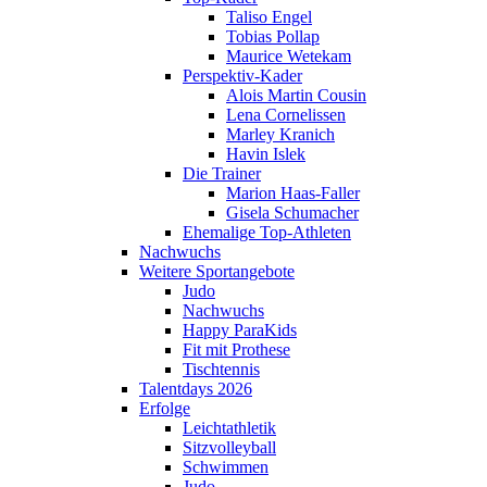
Taliso Engel
Tobias Pollap
Maurice Wetekam
Perspektiv-Kader
Alois Martin Cousin
Lena Cornelissen
Marley Kranich
Havin Islek
Die Trainer
Marion Haas-Faller
Gisela Schumacher
Ehemalige Top-Athleten
Nachwuchs
Weitere Sportangebote
Judo
Nachwuchs
Happy ParaKids
Fit mit Prothese
Tischtennis
Talentdays 2026
Erfolge
Leichtathletik
Sitzvolleyball
Schwimmen
Judo