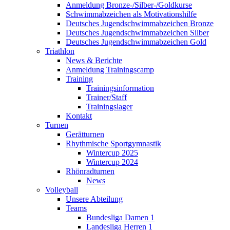
Anmeldung Bronze-/Silber-/Goldkurse
Schwimmabzeichen als Motivationshilfe
Deutsches Jugendschwimmabzeichen Bronze
Deutsches Jugendschwimmabzeichen Silber
Deutsches Jugendschwimmabzeichen Gold
Triathlon
News & Berichte
Anmeldung Trainingscamp
Training
Trainingsinformation
Trainer/Staff
Trainingslager
Kontakt
Turnen
Gerätturnen
Rhythmische Sportgymnastik
Wintercup 2025
Wintercup 2024
Rhönradturnen
News
Volleyball
Unsere Abteilung
Teams
Bundesliga Damen 1
Landesliga Herren 1