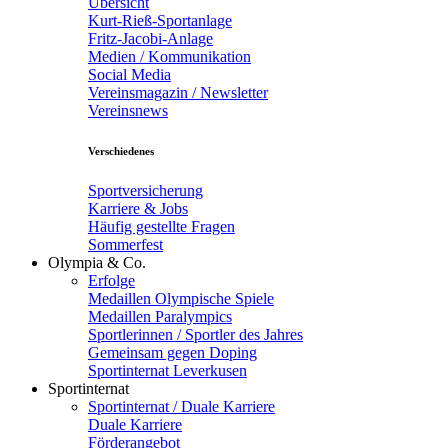
Übersicht
Kurt-Rieß-Sportanlage
Fritz-Jacobi-Anlage
Medien / Kommunikation
Social Media
Vereinsmagazin / Newsletter
Vereinsnews
Verschiedenes
Sportversicherung
Karriere & Jobs
Häufig gestellte Fragen
Sommerfest
Olympia & Co.
Erfolge
Medaillen Olympische Spiele
Medaillen Paralympics
Sportlerinnen / Sportler des Jahres
Gemeinsam gegen Doping
Sportinternat Leverkusen
Sportinternat
Sportinternat / Duale Karriere
Duale Karriere
Förderangebot