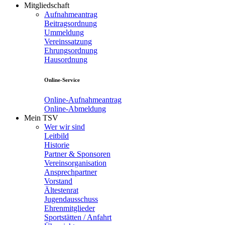
Mitgliedschaft
Aufnahmeantrag
Beitragsordnung
Ummeldung
Vereinssatzung
Ehrungsordnung
Hausordnung
Online-Service
Online-Aufnahmeantrag
Online-Abmeldung
Mein TSV
Wer wir sind
Leitbild
Historie
Partner & Sponsoren
Vereinsorganisation
Ansprechpartner
Vorstand
Ältestenrat
Jugendausschuss
Ehrenmitglieder
Sportstätten / Anfahrt