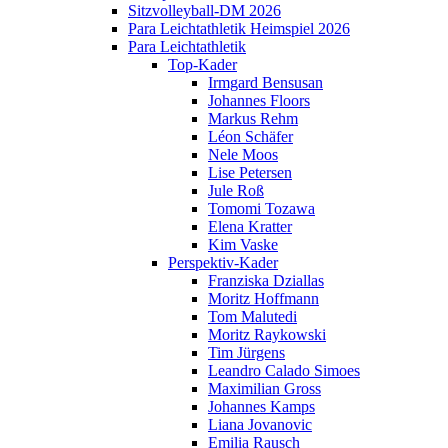
Sitzvolleyball-DM 2026
Para Leichtathletik Heimspiel 2026
Para Leichtathletik
Top-Kader
Irmgard Bensusan
Johannes Floors
Markus Rehm
Léon Schäfer
Nele Moos
Lise Petersen
Jule Roß
Tomomi Tozawa
Elena Kratter
Kim Vaske
Perspektiv-Kader
Franziska Dziallas
Moritz Hoffmann
Tom Malutedi
Moritz Raykowski
Tim Jürgens
Leandro Calado Simoes
Maximilian Gross
Johannes Kamps
Liana Jovanovic
Emilia Rausch