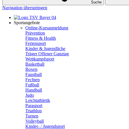
Suche
Navigation überspringen
Sportangebote
Online-Kursanmeldung
Prävention
Fitness & Health
Feriensport
Kinder & Jugendliche
Träger Offener Ganztag
Wettkampfsport
Basketball
Boxen
Faustball
Fechten
Fußball
Handball
Judo
Leichtathletik
Parasport
Triathlon
Turnen
Volleyball
Kinder- / Jugendsport