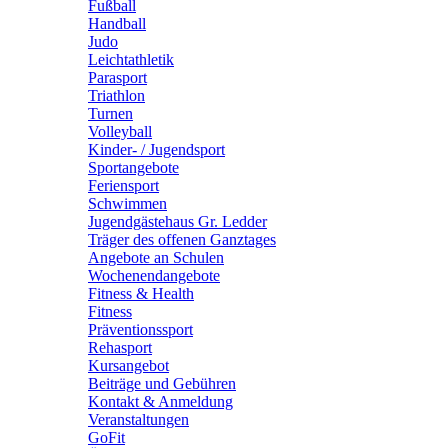
Fußball
Handball
Judo
Leichtathletik
Parasport
Triathlon
Turnen
Volleyball
Kinder- / Jugendsport
Sportangebote
Feriensport
Schwimmen
Jugendgästehaus Gr. Ledder
Träger des offenen Ganztages
Angebote an Schulen
Wochenendangebote
Fitness & Health
Fitness
Präventionssport
Rehasport
Kursangebot
Beiträge und Gebühren
Kontakt & Anmeldung
Veranstaltungen
GoFit