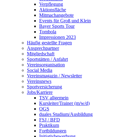
Verpflegung
Aktionsfläche
Mitmachangebote
Events für Groß und Klein
Bayer Sports Tour
Tombola
Impressionen 2023
Häufig gestellte Fragen
Ansprechpartner
Mitgliedschaft
Sportstätten / Anfahrt
Vereinsorganisation
Social Media
Vereinsmagazin / Newsletter
Vereinsnews
Sportversicherung
Jobs/Karriere
TSV allgemein
Kursleiter/Trainer (m/w/d)
OGS
duales Studium/Ausbildung
FSJ / BFD
Praktikum
Fortbildungen
Initiativbewerbung