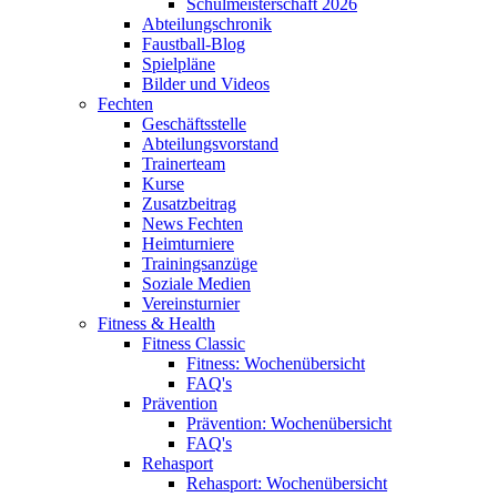
Schulmeisterschaft 2026
Abteilungschronik
Faustball-Blog
Spielpläne
Bilder und Videos
Fechten
Geschäftsstelle
Abteilungsvorstand
Trainerteam
Kurse
Zusatzbeitrag
News Fechten
Heimturniere
Trainingsanzüge
Soziale Medien
Vereinsturnier
Fitness & Health
Fitness Classic
Fitness: Wochenübersicht
FAQ's
Prävention
Prävention: Wochenübersicht
FAQ's
Rehasport
Rehasport: Wochenübersicht