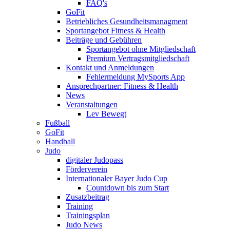
FAQ's
GoFit
Betriebliches Gesundheitsmanagment
Sportangebot Fitness & Health
Beiträge und Gebühren
Sportangebot ohne Mitgliedschaft
Premium Vertragsmitgliedschaft
Kontakt und Anmeldungen
Fehlermeldung MySports App
Ansprechpartner: Fitness & Health
News
Veranstaltungen
Lev Bewegt
Fußball
GoFit
Handball
Judo
digitaler Judopass
Förderverein
Internationaler Bayer Judo Cup
Countdown bis zum Start
Zusatzbeitrag
Training
Trainingsplan
Judo News