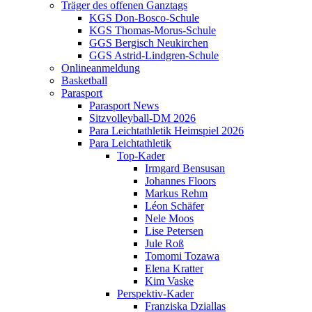
Träger des offenen Ganztags
KGS Don-Bosco-Schule
KGS Thomas-Morus-Schule
GGS Bergisch Neukirchen
GGS Astrid-Lindgren-Schule
Onlineanmeldung
Basketball
Parasport
Parasport News
Sitzvolleyball-DM 2026
Para Leichtathletik Heimspiel 2026
Para Leichtathletik
Top-Kader
Irmgard Bensusan
Johannes Floors
Markus Rehm
Léon Schäfer
Nele Moos
Lise Petersen
Jule Roß
Tomomi Tozawa
Elena Kratter
Kim Vaske
Perspektiv-Kader
Franziska Dziallas