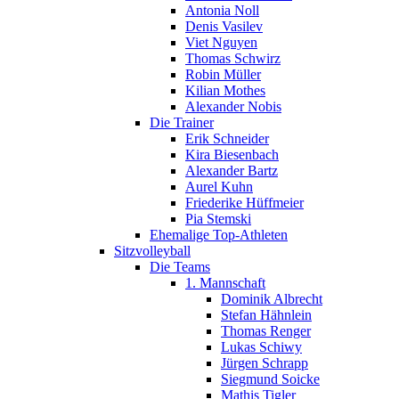
Antonia Noll
Denis Vasilev
Viet Nguyen
Thomas Schwirz
Robin Müller
Kilian Mothes
Alexander Nobis
Die Trainer
Erik Schneider
Kira Biesenbach
Alexander Bartz
Aurel Kuhn
Friederike Hüffmeier
Pia Stemski
Ehemalige Top-Athleten
Sitzvolleyball
Die Teams
1. Mannschaft
Dominik Albrecht
Stefan Hähnlein
Thomas Renger
Lukas Schiwy
Jürgen Schrapp
Siegmund Soicke
Mathis Tigler