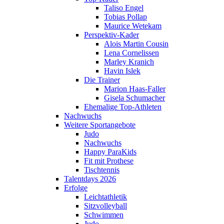
Taliso Engel
Tobias Pollap
Maurice Wetekam
Perspektiv-Kader
Alois Martin Cousin
Lena Cornelissen
Marley Kranich
Havin Islek
Die Trainer
Marion Haas-Faller
Gisela Schumacher
Ehemalige Top-Athleten
Nachwuchs
Weitere Sportangebote
Judo
Nachwuchs
Happy ParaKids
Fit mit Prothese
Tischtennis
Talentdays 2026
Erfolge
Leichtathletik
Sitzvolleyball
Schwimmen
Judo