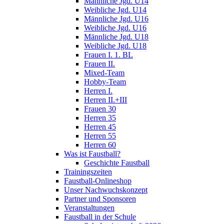
Männliche Jgd. U14
Weibliche Jgd. U14
Männliche Jgd. U16
Weibliche Jgd. U16
Männliche Jgd. U18
Weibliche Jgd. U18
Frauen I. 1. BL
Frauen II.
Mixed-Team
Hobby-Team
Herren I.
Herren II.+III
Frauen 30
Herren 35
Herren 45
Herren 55
Herren 60
Was ist Faustball?
Geschichte Faustball
Trainingszeiten
Faustball-Onlineshop
Unser Nachwuchskonzept
Partner und Sponsoren
Veranstaltungen
Faustball in der Schule