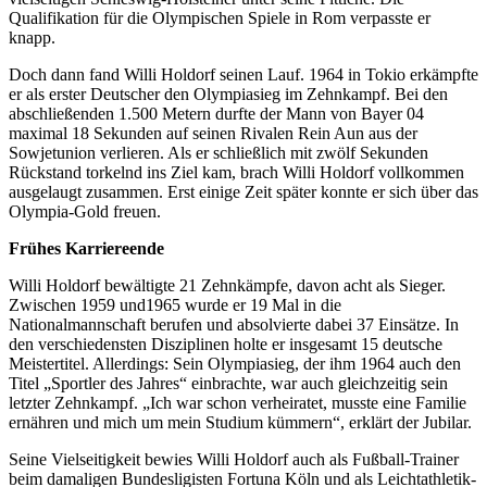
Qualifikation für die Olympischen Spiele in Rom verpasste er
knapp.
Doch dann fand Willi Holdorf seinen Lauf. 1964 in Tokio erkämpfte
er als erster Deutscher den Olympiasieg im Zehnkampf. Bei den
abschließenden 1.500 Metern durfte der Mann von Bayer 04
maximal 18 Sekunden auf seinen Rivalen Rein Aun aus der
Sowjetunion verlieren. Als er schließlich mit zwölf Sekunden
Rückstand torkelnd ins Ziel kam, brach Willi Holdorf vollkommen
ausgelaugt zusammen. Erst einige Zeit später konnte er sich über das
Olympia-Gold freuen.
Frühes Karriereende
Willi Holdorf bewältigte 21 Zehnkämpfe, davon acht als Sieger.
Zwischen 1959 und1965 wurde er 19 Mal in die
Nationalmannschaft berufen und absolvierte dabei 37 Einsätze. In
den verschiedensten Disziplinen holte er insgesamt 15 deutsche
Meistertitel. Allerdings: Sein Olympiasieg, der ihm 1964 auch den
Titel „Sportler des Jahres“ einbrachte, war auch gleichzeitig sein
letzter Zehnkampf. „Ich war schon verheiratet, musste eine Familie
ernähren und mich um mein Studium kümmern“, erklärt der Jubilar.
Seine Vielseitigkeit bewies Willi Holdorf auch als Fußball-Trainer
beim damaligen Bundesligisten Fortuna Köln und als Leichtathletik-