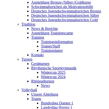
Anmeldung Bronze-/Silber-/Goldkurse
Schwimmabzeichen als Motivationshilfe
Deutsches Jugendschwimmabzeichen Bronze
Deutsches Jugendschwimmabzeichen Silber
Deutsches Jugendschwimmabzeichen Gold
Triathlon
News & Berichte
Anmeldung Trainingscamp
Training
Trainingsinformation
Trainer/Staff
Trainingslager
Kontakt
Turnen
Gerätturnen
Rhythmische Sportgymnastik
Wintercup 2025
Wintercup 2024
Rhönradturnen
News
Volleyball
Unsere Abteilung
Teams
Bundesliga Damen 1
Landesliga Herren 1