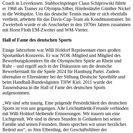
Coach in Leverkusen. Stabhochspringer Claus Schiprowski führte
er 1968 als Trainer zu Olympia-Silber, Hürdenläufer Günther Nickel
in die Weltspitze. Um das deutsche Tennis machte er sich ebenfalls
verdient, arbeitete für das Davis-Cup-Team als Konditionstrainer. Im
Zweierbob wurde er als Anschieber in den 1970er Jahren zusammen
mit Horst Floth EM-Zweiter und WM-Vierter.
Hall of Fame des deutschen Sports
Einige Jahrzehnte war Willi Holdorf Repräsentant eines großen
Sportartikel-Konzerns. Er war NOK-Mitglied und Mitglied des
Bewerbungskomitees für die Olympischen Spiele an Rhein und
Ruhr – und ergriff auch in der Diskussion um die deutsche
Bewerberstadt für die Spiele 2024 für Hamburg Partei. Zudem
übernahm er Ehrenämter bei der Stiftung Deutsche Sporthilfe und
beim Handball-Bundesligisten THW Kiel. 2011 wurde der
Tausendsassa in die Hall of Fame des deutschen Sports
aufgenommen.
„Wir sind sehr traurig. Eine prägende Persönlichkeit des deutschen
Sports ist von uns gegangen. Alle Leichtathletik-Freunde verbinden
mit Willi Holdorf bleibende Erinnerungen. Wir trauern um eine
Lichtgestalt. Wir sind in diesen Stunden in Gedanken bei seiner
Familie und seinen Freunden. Ihnen sprechen wir unser herzliches
Beileid aus“, so Jörn Elberding, der Geschäftsführer der