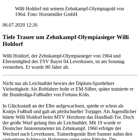
Willi Holdorf mit seinem Zehnkampf-Olympiagold von
1964. Foto: Horstmüller GmbH
06.07.2020 12:26
Tiefe Trauer um Zehnkampf-Olympiasieger Willi
Holdorf
Willi Holdorf, der Zehnkampf-Olympiasieger von 1964 und
Ehrenmitglied des TSV Bayer 04 Leverkusen, ist am Sonntag
verstorben. Er wurde 80 Jahre alt.
Nicht nur als Leichtathlet bewies der Diplom-Sportlehrer
Vielseitigkeit: Als Bobfahrer holte er EM-Silber, später trainierte er
die Bundesliga-Fußballer von Fortuna Köln.
In Glücksstadt an der Elbe aufgewachsen, spielte er schon als
Knirps Fußball und galt als pfeilschneller Torjäger. Als Jugendlicher
hütete Willi Holdorf beim MTV Herzhorn das Handball-Tor. Doch
der große Wurf gelang ihm als Leichtathlet. Mit 19 wurde er
Deutscher Juniorenmeister im Zehnkampf. 1960 erfolgte der
Wechsel nach Leverkusen, Trainerlegende Bert Sumser nahm den
vielseitigen Schleswig-Holsteiner unter seine Fittiche. Die