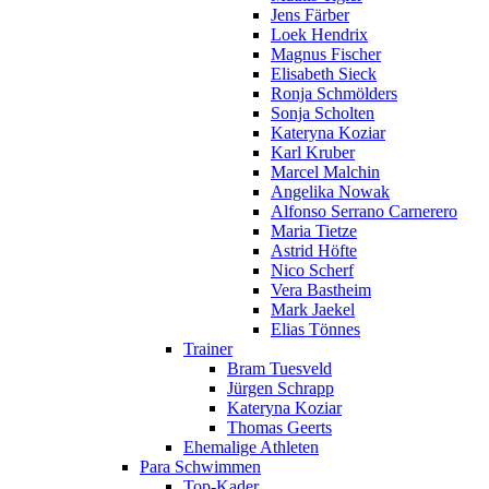
Jens Färber
Loek Hendrix
Magnus Fischer
Elisabeth Sieck
Ronja Schmölders
Sonja Scholten
Kateryna Koziar
Karl Kruber
Marcel Malchin
Angelika Nowak
Alfonso Serrano Carnerero
Maria Tietze
Astrid Höfte
Nico Scherf
Vera Bastheim
Mark Jaekel
Elias Tönnes
Trainer
Bram Tuesveld
Jürgen Schrapp
Kateryna Koziar
Thomas Geerts
Ehemalige Athleten
Para Schwimmen
Top-Kader