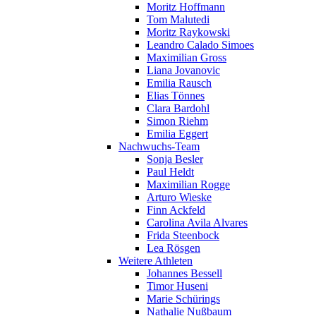
Moritz Hoffmann
Tom Malutedi
Moritz Raykowski
Leandro Calado Simoes
Maximilian Gross
Liana Jovanovic
Emilia Rausch
Elias Tönnes
Clara Bardohl
Simon Riehm
Emilia Eggert
Nachwuchs-Team
Sonja Besler
Paul Heldt
Maximilian Rogge
Arturo Wieske
Finn Ackfeld
Carolina Avila Alvares
Frida Steenbock
Lea Rösgen
Weitere Athleten
Johannes Bessell
Timor Huseni
Marie Schürings
Nathalie Nußbaum