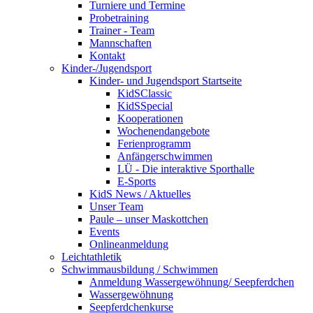
Turniere und Termine
Probetraining
Trainer - Team
Mannschaften
Kontakt
Kinder-/Jugendsport
Kinder- und Jugendsport Startseite
KidSClassic
KidSSpecial
Kooperationen
Wochenendangebote
Ferienprogramm
Anfängerschwimmen
LÜ - Die interaktive Sporthalle
E-Sports
KidS News / Aktuelles
Unser Team
Paule – unser Maskottchen
Events
Onlineanmeldung
Leichtathletik
Schwimmausbildung / Schwimmen
Anmeldung Wassergewöhnung/ Seepferdchen
Wassergewöhnung
Seepferdchenkurse