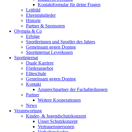
Kontaktformular für deine Fragen
Leitbild
Ehrenmitglieder
Historie
Partner & Sponsoren
Olympia & Co
Erfolge
Sportlerinnen und Sportler des Jahres
Gemeinsam gegen Doping
Sportinternat Leverkusen
Sportinternat
Duale Karriere
Förderangebot
Eliteschule
Gemeinsam gegen Doping
Kontakt
Ansprechpartner der Fachabteilungen
Partner
Weitere Kooperationen
News
Verantwortung
Kinder- & Jugendschutzkonzept
Unser Schutzkonzept
Vertrauenspersonen
Verhaltenskodex