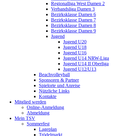
Regionalliga West Damen 2
Verbandsliga Damen 3
Bezirksklasse Damen 6
Bezirksklasse Damen 7
Bezirksklasse Damen 8
Bezirksklasse Damen 9
Jugend
Jugend U20
Jugend U18
Jugend U16
Jugend U14 NRW-Liga
Jugend U14 II Oberliga
Jugend U12/U13
Beachvolleyball
Sponsoren & Partner
Spielorte und Anreise
Nützliche Links
Kontakte
Mitglied werden
Online-Anmeldung
Abmeldung
Mein TSV
Sommerfest
Lageplan
Trödelmarkt