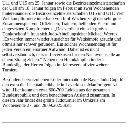
U11 und U15 am 25. Januar sowie die Bezirkseinzelmeisterschaften
der U18 am 18. Januar folgen im Februar an zwei Wochenenden
hintereinander die Bezirkseinzelmeisterschaften U15 und U11. Vier
Wettkampfturniere innerhalb von fünf Wochen zeigt das sehr gute
Zusammenspiel von Offiziellen, Trainern, helfenden Eltern und
eingesetzten Kampfrichtern. „Das verdient ein sehr großes
Dankeschön!“, freut sich Judo-Abteilungsleiter Michael Weyres.
„Es werden immer wieder Ausrichter für Wettkämpfe gesucht und
oftmals nur schwer gefunden. Ein solcher Wochenendtag ist für
jeden Verein ein enormer Aufwand. Daher ist es nicht
selbstverständlich, dass in Leverkusen für den Nachwuchs alle an
einem Strang ziehen.“ Neben den Heimkämpfen in der 2.
Bundesliga der Herren folgen im Jahresverlauf vier weitere
Turniere.
Besonders hervorzuheben ist der Internationale Bayer Judo Cup, für
den extra die Leichtathletikhalle in Leverkusen-Manfort genutzt
wird. Hier kommen etwa 600-700 Judoka aus der gesamten
Bundesrepublik und dem benachbarten Ausland zusammen. In
diesem Jahr findet das größte Judoturnier im Umkreis am
Wochenende 27. und 28.09.2025 statt.