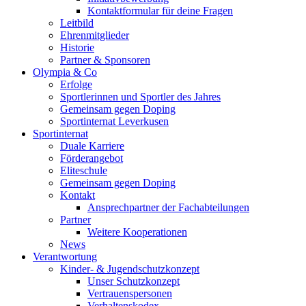
Kontaktformular für deine Fragen
Leitbild
Ehrenmitglieder
Historie
Partner & Sponsoren
Olympia & Co
Erfolge
Sportlerinnen und Sportler des Jahres
Gemeinsam gegen Doping
Sportinternat Leverkusen
Sportinternat
Duale Karriere
Förderangebot
Eliteschule
Gemeinsam gegen Doping
Kontakt
Ansprechpartner der Fachabteilungen
Partner
Weitere Kooperationen
News
Verantwortung
Kinder- & Jugendschutzkonzept
Unser Schutzkonzept
Vertrauenspersonen
Verhaltenskodex