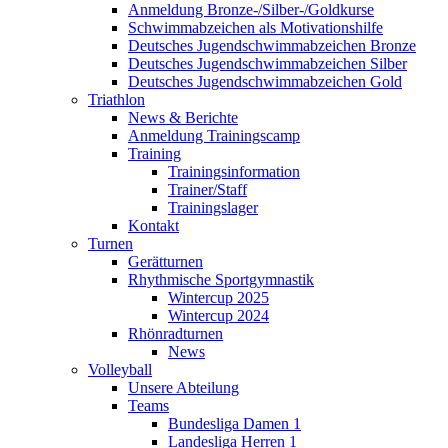
Anmeldung Bronze-/Silber-/Goldkurse
Schwimmabzeichen als Motivationshilfe
Deutsches Jugendschwimmabzeichen Bronze
Deutsches Jugendschwimmabzeichen Silber
Deutsches Jugendschwimmabzeichen Gold
Triathlon
News & Berichte
Anmeldung Trainingscamp
Training
Trainingsinformation
Trainer/Staff
Trainingslager
Kontakt
Turnen
Gerätturnen
Rhythmische Sportgymnastik
Wintercup 2025
Wintercup 2024
Rhönradturnen
News
Volleyball
Unsere Abteilung
Teams
Bundesliga Damen 1
Landesliga Herren 1