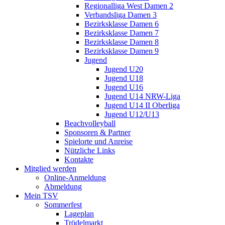
Regionalliga West Damen 2
Verbandsliga Damen 3
Bezirksklasse Damen 6
Bezirksklasse Damen 7
Bezirksklasse Damen 8
Bezirksklasse Damen 9
Jugend
Jugend U20
Jugend U18
Jugend U16
Jugend U14 NRW-Liga
Jugend U14 II Oberliga
Jugend U12/U13
Beachvolleyball
Sponsoren & Partner
Spielorte und Anreise
Nützliche Links
Kontakte
Mitglied werden
Online-Anmeldung
Abmeldung
Mein TSV
Sommerfest
Lageplan
Trödelmarkt