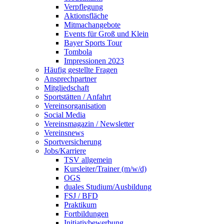
Verpflegung
Aktionsfläche
Mitmachangebote
Events für Groß und Klein
Bayer Sports Tour
Tombola
Impressionen 2023
Häufig gestellte Fragen
Ansprechpartner
Mitgliedschaft
Sportstätten / Anfahrt
Vereinsorganisation
Social Media
Vereinsmagazin / Newsletter
Vereinsnews
Sportversicherung
Jobs/Karriere
TSV allgemein
Kursleiter/Trainer (m/w/d)
OGS
duales Studium/Ausbildung
FSJ / BFD
Praktikum
Fortbildungen
Initiativbewerbung