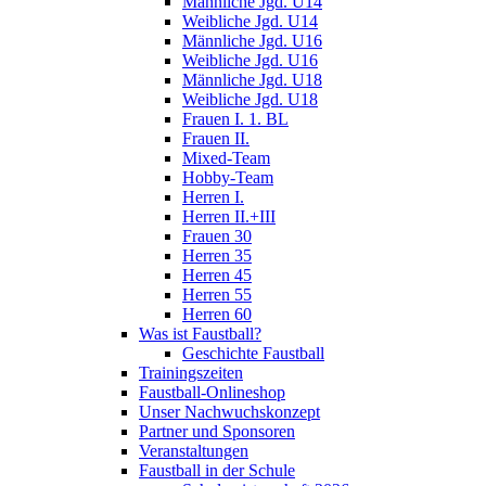
Männliche Jgd. U14
Weibliche Jgd. U14
Männliche Jgd. U16
Weibliche Jgd. U16
Männliche Jgd. U18
Weibliche Jgd. U18
Frauen I. 1. BL
Frauen II.
Mixed-Team
Hobby-Team
Herren I.
Herren II.+III
Frauen 30
Herren 35
Herren 45
Herren 55
Herren 60
Was ist Faustball?
Geschichte Faustball
Trainingszeiten
Faustball-Onlineshop
Unser Nachwuchskonzept
Partner und Sponsoren
Veranstaltungen
Faustball in der Schule