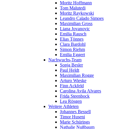
Moritz Hoffmann
Tom Malutedi
Moritz Raykowski
Leandro Calado Simoes
Maximilian Gross
Liana Jovanovic
Emilia Rausch
Elias Tönnes
Clara Bardohl
Simon Riehm
Emilia Eggert
Nachwuchs-Team
Sonja Besler
Paul Heldt
Maximilian Rogge
Arturo Wieske
Finn Ackfeld
Carolina Avila Alvares
Frida Steenbock
Lea Rösgen
Weitere Athleten
Johannes Bessell
Timor Huseni
Marie Schürings
Nathalie Nußbaum