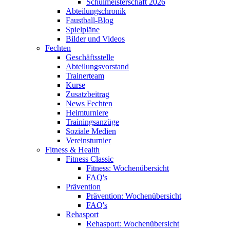
Schulmeisterschaft 2026
Abteilungschronik
Faustball-Blog
Spielpläne
Bilder und Videos
Fechten
Geschäftsstelle
Abteilungsvorstand
Trainerteam
Kurse
Zusatzbeitrag
News Fechten
Heimturniere
Trainingsanzüge
Soziale Medien
Vereinsturnier
Fitness & Health
Fitness Classic
Fitness: Wochenübersicht
FAQ's
Prävention
Prävention: Wochenübersicht
FAQ's
Rehasport
Rehasport: Wochenübersicht