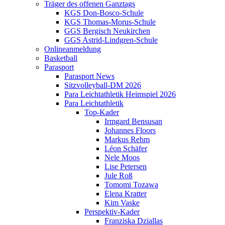
Träger des offenen Ganztags
KGS Don-Bosco-Schule
KGS Thomas-Morus-Schule
GGS Bergisch Neukirchen
GGS Astrid-Lindgren-Schule
Onlineanmeldung
Basketball
Parasport
Parasport News
Sitzvolleyball-DM 2026
Para Leichtathletik Heimspiel 2026
Para Leichtathletik
Top-Kader
Irmgard Bensusan
Johannes Floors
Markus Rehm
Léon Schäfer
Nele Moos
Lise Petersen
Jule Roß
Tomomi Tozawa
Elena Kratter
Kim Vaske
Perspektiv-Kader
Franziska Dziallas