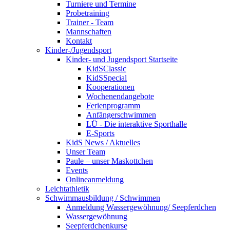
Turniere und Termine
Probetraining
Trainer - Team
Mannschaften
Kontakt
Kinder-/Jugendsport
Kinder- und Jugendsport Startseite
KidSClassic
KidSSpecial
Kooperationen
Wochenendangebote
Ferienprogramm
Anfängerschwimmen
LÜ - Die interaktive Sporthalle
E-Sports
KidS News / Aktuelles
Unser Team
Paule – unser Maskottchen
Events
Onlineanmeldung
Leichtathletik
Schwimmausbildung / Schwimmen
Anmeldung Wassergewöhnung/ Seepferdchen
Wassergewöhnung
Seepferdchenkurse