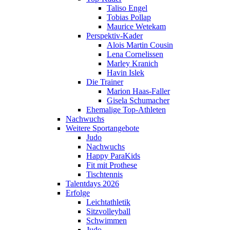
Taliso Engel
Tobias Pollap
Maurice Wetekam
Perspektiv-Kader
Alois Martin Cousin
Lena Cornelissen
Marley Kranich
Havin Islek
Die Trainer
Marion Haas-Faller
Gisela Schumacher
Ehemalige Top-Athleten
Nachwuchs
Weitere Sportangebote
Judo
Nachwuchs
Happy ParaKids
Fit mit Prothese
Tischtennis
Talentdays 2026
Erfolge
Leichtathletik
Sitzvolleyball
Schwimmen
Judo