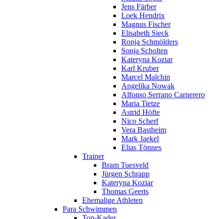
Jens Färber
Loek Hendrix
Magnus Fischer
Elisabeth Sieck
Ronja Schmölders
Sonja Scholten
Kateryna Koziar
Karl Kruber
Marcel Malchin
Angelika Nowak
Alfonso Serrano Carnerero
Maria Tietze
Astrid Höfte
Nico Scherf
Vera Bastheim
Mark Jaekel
Elias Tönnes
Trainer
Bram Tuesveld
Jürgen Schrapp
Kateryna Koziar
Thomas Geerts
Ehemalige Athleten
Para Schwimmen
Top-Kader