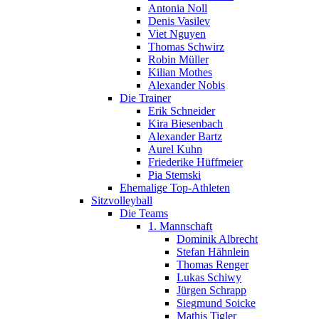
Antonia Noll
Denis Vasilev
Viet Nguyen
Thomas Schwirz
Robin Müller
Kilian Mothes
Alexander Nobis
Die Trainer
Erik Schneider
Kira Biesenbach
Alexander Bartz
Aurel Kuhn
Friederike Hüffmeier
Pia Stemski
Ehemalige Top-Athleten
Sitzvolleyball
Die Teams
1. Mannschaft
Dominik Albrecht
Stefan Hähnlein
Thomas Renger
Lukas Schiwy
Jürgen Schrapp
Siegmund Soicke
Mathis Tigler