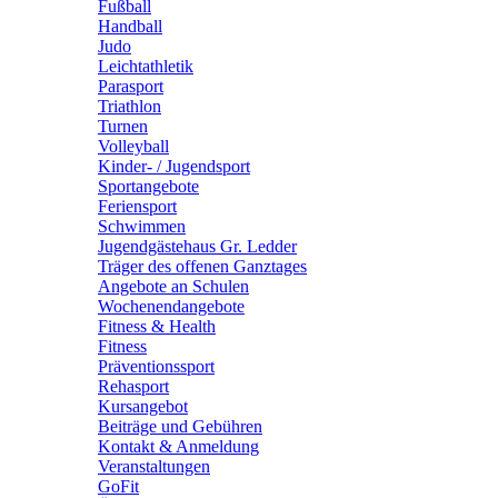
Fußball
Handball
Judo
Leichtathletik
Parasport
Triathlon
Turnen
Volleyball
Kinder- / Jugendsport
Sportangebote
Feriensport
Schwimmen
Jugendgästehaus Gr. Ledder
Träger des offenen Ganztages
Angebote an Schulen
Wochenendangebote
Fitness & Health
Fitness
Präventionssport
Rehasport
Kursangebot
Beiträge und Gebühren
Kontakt & Anmeldung
Veranstaltungen
GoFit