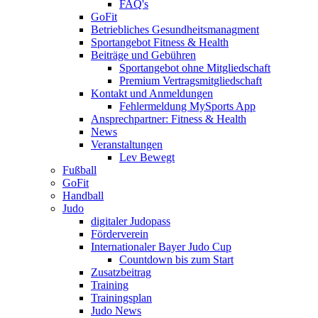
FAQ's
GoFit
Betriebliches Gesundheitsmanagment
Sportangebot Fitness & Health
Beiträge und Gebühren
Sportangebot ohne Mitgliedschaft
Premium Vertragsmitgliedschaft
Kontakt und Anmeldungen
Fehlermeldung MySports App
Ansprechpartner: Fitness & Health
News
Veranstaltungen
Lev Bewegt
Fußball
GoFit
Handball
Judo
digitaler Judopass
Förderverein
Internationaler Bayer Judo Cup
Countdown bis zum Start
Zusatzbeitrag
Training
Trainingsplan
Judo News