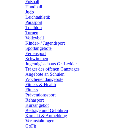
Fußball
Handball
Judo
Leichtathletik
Parasport
Triathlon
Turnen
Volleyball
Kinder- / Jugendsport
Sportangebote
Feriensport
Schwimmen
Jugendgästehaus Gr. Ledder
Träger des offenen Ganztages
Angebote an Schulen
Wochenendangebote
Fitness & Health
Fitness
Präventionssport
Rehasport
Kursangebot
Beiträge und Gebühren
Kontakt & Anmeldung
Veranstaltungen
GoFit