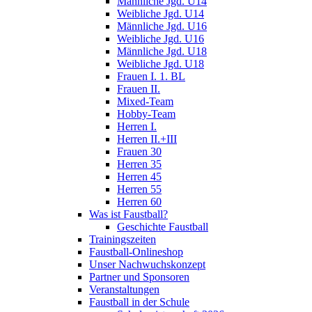
Männliche Jgd. U14
Weibliche Jgd. U14
Männliche Jgd. U16
Weibliche Jgd. U16
Männliche Jgd. U18
Weibliche Jgd. U18
Frauen I. 1. BL
Frauen II.
Mixed-Team
Hobby-Team
Herren I.
Herren II.+III
Frauen 30
Herren 35
Herren 45
Herren 55
Herren 60
Was ist Faustball?
Geschichte Faustball
Trainingszeiten
Faustball-Onlineshop
Unser Nachwuchskonzept
Partner und Sponsoren
Veranstaltungen
Faustball in der Schule