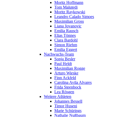
Moritz Hoffmann
Tom Malutedi
Moritz Raykowski
Leandro Calado Simoes
Maximilian Gross
Liana Jovanovic
Emilia Rausch
Elias Tönnes
Clara Bardohl
Simon Riehm
Emilia Eggert
Nachwuchs-Team
Sonja Besler
Paul Heldt
Maximilian Rogge
Arturo Wieske
Finn Ackfeld
Carolina Avila Alvares
Frida Steenbock
Lea Rösgen
Weitere Athleten
Johannes Bessell
Timor Huseni
Marie Schürings
Nathalie Nußbaum