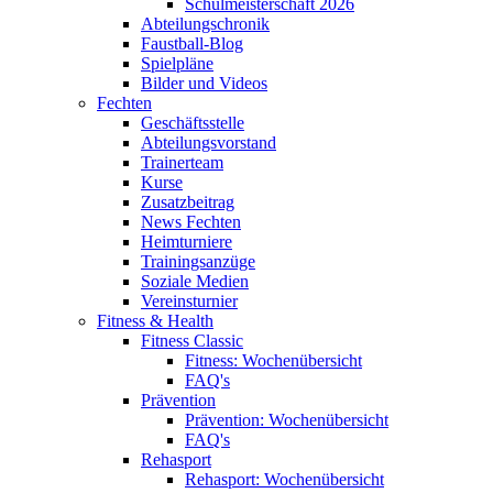
Schulmeisterschaft 2026
Abteilungschronik
Faustball-Blog
Spielpläne
Bilder und Videos
Fechten
Geschäftsstelle
Abteilungsvorstand
Trainerteam
Kurse
Zusatzbeitrag
News Fechten
Heimturniere
Trainingsanzüge
Soziale Medien
Vereinsturnier
Fitness & Health
Fitness Classic
Fitness: Wochenübersicht
FAQ's
Prävention
Prävention: Wochenübersicht
FAQ's
Rehasport
Rehasport: Wochenübersicht