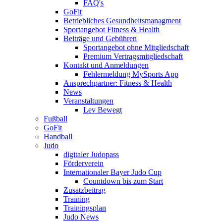
FAQ's
GoFit
Betriebliches Gesundheitsmanagment
Sportangebot Fitness & Health
Beiträge und Gebühren
Sportangebot ohne Mitgliedschaft
Premium Vertragsmitgliedschaft
Kontakt und Anmeldungen
Fehlermeldung MySports App
Ansprechpartner: Fitness & Health
News
Veranstaltungen
Lev Bewegt
Fußball
GoFit
Handball
Judo
digitaler Judopass
Förderverein
Internationaler Bayer Judo Cup
Countdown bis zum Start
Zusatzbeitrag
Training
Trainingsplan
Judo News