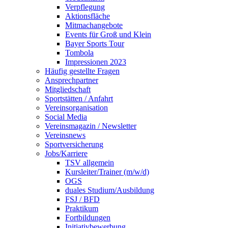
Verpflegung
Aktionsfläche
Mitmachangebote
Events für Groß und Klein
Bayer Sports Tour
Tombola
Impressionen 2023
Häufig gestellte Fragen
Ansprechpartner
Mitgliedschaft
Sportstätten / Anfahrt
Vereinsorganisation
Social Media
Vereinsmagazin / Newsletter
Vereinsnews
Sportversicherung
Jobs/Karriere
TSV allgemein
Kursleiter/Trainer (m/w/d)
OGS
duales Studium/Ausbildung
FSJ / BFD
Praktikum
Fortbildungen
Initiativbewerbung