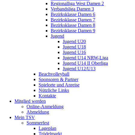
Regionalliga West Damen 2
Verbandsliga Damen 3
Bezirksklasse Damen 6
Bezirksklasse Damen 7
Bezirksklasse Damen 8
Bezirksklasse Damen 9
Jugend
Jugend U20
Jugend U18
Jugend U16
Jugend U14 NRW-Liga
Jugend U14 II Oberliga
Jugend U12/U13
Beachvolleyball
Sponsoren & Partner
Spielorte und Anreise
Nützliche Links
Kontakte
Mitglied werden
Online-Anmeldung
Abmeldung
Mein TSV
Sommerfest
Lageplan
Trödelmarkt