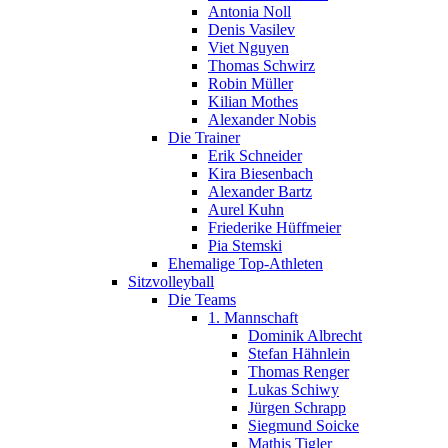
Antonia Noll
Denis Vasilev
Viet Nguyen
Thomas Schwirz
Robin Müller
Kilian Mothes
Alexander Nobis
Die Trainer
Erik Schneider
Kira Biesenbach
Alexander Bartz
Aurel Kuhn
Friederike Hüffmeier
Pia Stemski
Ehemalige Top-Athleten
Sitzvolleyball
Die Teams
1. Mannschaft
Dominik Albrecht
Stefan Hähnlein
Thomas Renger
Lukas Schiwy
Jürgen Schrapp
Siegmund Soicke
Mathis Tigler