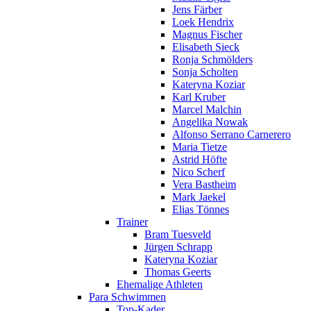
Jens Färber
Loek Hendrix
Magnus Fischer
Elisabeth Sieck
Ronja Schmölders
Sonja Scholten
Kateryna Koziar
Karl Kruber
Marcel Malchin
Angelika Nowak
Alfonso Serrano Carnerero
Maria Tietze
Astrid Höfte
Nico Scherf
Vera Bastheim
Mark Jaekel
Elias Tönnes
Trainer
Bram Tuesveld
Jürgen Schrapp
Kateryna Koziar
Thomas Geerts
Ehemalige Athleten
Para Schwimmen
Top-Kader