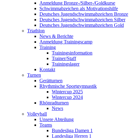
Anmeldung Bronze-/Silber-/Goldkurse
Schwimmabzeichen als Motivationshilfe
Deutsches Jugendschwimmabzeichen Bronze
Deutsches Jugendschwimmabzeichen Silber
Deutsches Jugendschwimmabzeichen Gold
Triathlon
News & Berichte
Anmeldung Trainingscamp
Training
Trainingsinformation
Trainer/Staff
Trainingslager
Kontakt
Turnen
Gerätturnen
Rhythmische Sportgymnastik
Wintercup 2025
Wintercup 2024
Rhönradturnen
News
Volleyball
Unsere Abteilung
Teams
Bundesliga Damen 1
Landesliga Herren 1