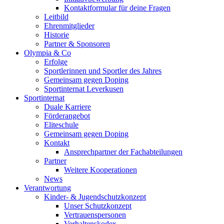
Kontaktformular für deine Fragen
Leitbild
Ehrenmitglieder
Historie
Partner & Sponsoren
Olympia & Co
Erfolge
Sportlerinnen und Sportler des Jahres
Gemeinsam gegen Doping
Sportinternat Leverkusen
Sportinternat
Duale Karriere
Förderangebot
Eliteschule
Gemeinsam gegen Doping
Kontakt
Ansprechpartner der Fachabteilungen
Partner
Weitere Kooperationen
News
Verantwortung
Kinder- & Jugendschutzkonzept
Unser Schutzkonzept
Vertrauenspersonen
Verhaltenskodex