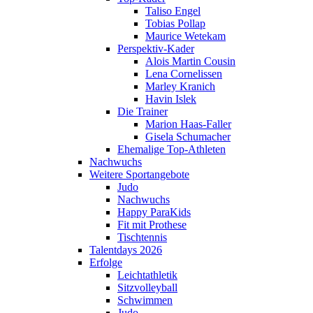
Taliso Engel
Tobias Pollap
Maurice Wetekam
Perspektiv-Kader
Alois Martin Cousin
Lena Cornelissen
Marley Kranich
Havin Islek
Die Trainer
Marion Haas-Faller
Gisela Schumacher
Ehemalige Top-Athleten
Nachwuchs
Weitere Sportangebote
Judo
Nachwuchs
Happy ParaKids
Fit mit Prothese
Tischtennis
Talentdays 2026
Erfolge
Leichtathletik
Sitzvolleyball
Schwimmen
Judo