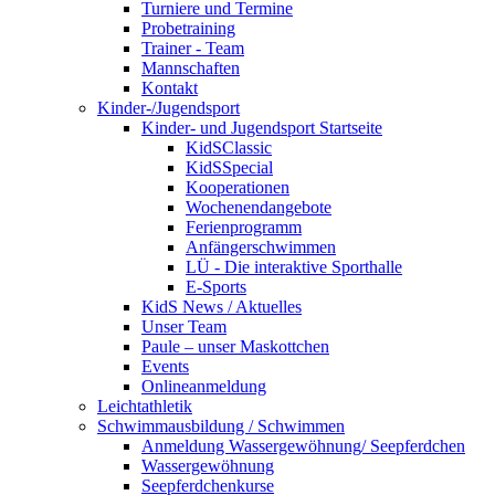
Turniere und Termine
Probetraining
Trainer - Team
Mannschaften
Kontakt
Kinder-/Jugendsport
Kinder- und Jugendsport Startseite
KidSClassic
KidSSpecial
Kooperationen
Wochenendangebote
Ferienprogramm
Anfängerschwimmen
LÜ - Die interaktive Sporthalle
E-Sports
KidS News / Aktuelles
Unser Team
Paule – unser Maskottchen
Events
Onlineanmeldung
Leichtathletik
Schwimmausbildung / Schwimmen
Anmeldung Wassergewöhnung/ Seepferdchen
Wassergewöhnung
Seepferdchenkurse