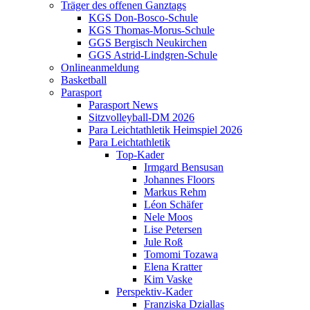
Träger des offenen Ganztags
KGS Don-Bosco-Schule
KGS Thomas-Morus-Schule
GGS Bergisch Neukirchen
GGS Astrid-Lindgren-Schule
Onlineanmeldung
Basketball
Parasport
Parasport News
Sitzvolleyball-DM 2026
Para Leichtathletik Heimspiel 2026
Para Leichtathletik
Top-Kader
Irmgard Bensusan
Johannes Floors
Markus Rehm
Léon Schäfer
Nele Moos
Lise Petersen
Jule Roß
Tomomi Tozawa
Elena Kratter
Kim Vaske
Perspektiv-Kader
Franziska Dziallas