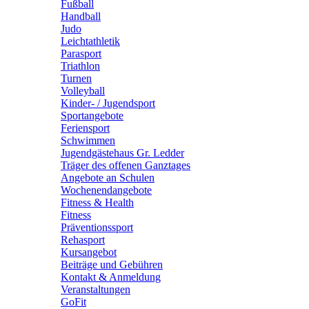
Fußball
Handball
Judo
Leichtathletik
Parasport
Triathlon
Turnen
Volleyball
Kinder- / Jugendsport
Sportangebote
Feriensport
Schwimmen
Jugendgästehaus Gr. Ledder
Träger des offenen Ganztages
Angebote an Schulen
Wochenendangebote
Fitness & Health
Fitness
Präventionssport
Rehasport
Kursangebot
Beiträge und Gebühren
Kontakt & Anmeldung
Veranstaltungen
GoFit