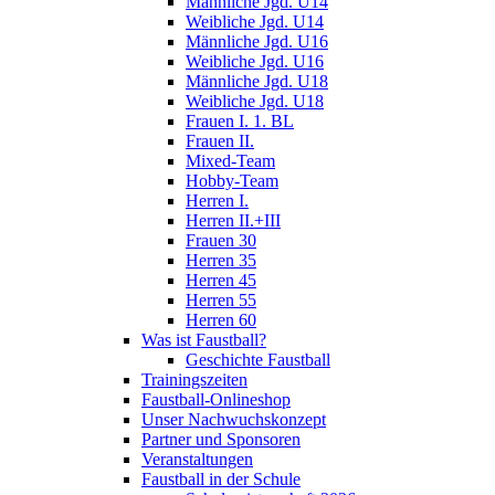
Männliche Jgd. U14
Weibliche Jgd. U14
Männliche Jgd. U16
Weibliche Jgd. U16
Männliche Jgd. U18
Weibliche Jgd. U18
Frauen I. 1. BL
Frauen II.
Mixed-Team
Hobby-Team
Herren I.
Herren II.+III
Frauen 30
Herren 35
Herren 45
Herren 55
Herren 60
Was ist Faustball?
Geschichte Faustball
Trainingszeiten
Faustball-Onlineshop
Unser Nachwuchskonzept
Partner und Sponsoren
Veranstaltungen
Faustball in der Schule