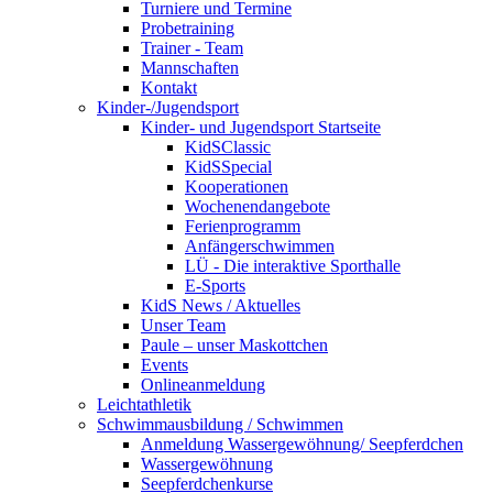
Turniere und Termine
Probetraining
Trainer - Team
Mannschaften
Kontakt
Kinder-/Jugendsport
Kinder- und Jugendsport Startseite
KidSClassic
KidSSpecial
Kooperationen
Wochenendangebote
Ferienprogramm
Anfängerschwimmen
LÜ - Die interaktive Sporthalle
E-Sports
KidS News / Aktuelles
Unser Team
Paule – unser Maskottchen
Events
Onlineanmeldung
Leichtathletik
Schwimmausbildung / Schwimmen
Anmeldung Wassergewöhnung/ Seepferdchen
Wassergewöhnung
Seepferdchenkurse