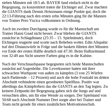
sieben Minuten mit 18:5 ab. BAYER fand einfach nicht in die
Begegnung, zu konzentriert traten die Elchinger auf. Zwar machten
die GIANTS dank Dennis Heinzmann einige Punkte gut, doch die
22:13-Führung nach den ersten zehn Minuten ging für die Mannen
von Trainer Pero Vucica vollkommen in Ordnung.
Auch im zweiten Durchgang wurde es für die Mannschaft um
Trainer Hansi Gnad nicht besser. Zwar blieben die GIANTS
zunächst in Schlagdistanz (25:35 – 15. Spielminute), doch
Elchingen reagierte und scorte nach Belieben weiter. Edin Alispahic
traf drei Distanzwürfe in Folge und die baskets führten drei Minuten
vor Ende der ersten Hälfte deutlich mit 47:30. Beim Halbzeitstand
von 32:49 aus Sicht unserer Farben ging es in die Kabine.
Nach der Verschnaufspause begegneten sich beide Mannschaften
zunächst auf Augenhöhe. Die Leverkusener hatten mit ihrer
schwachen Wurfquote von außen zu kämpfen (3 von 25 Würfen
nach Partieende – 12 Prozent) und auch die hohe Foulzahl im dritten
Abschnitt verhinderte einen geordneten Spielfluss. Positiv war
allerdings das Kämpferherz das die GIANTS an den Tag legten. Zu
keinem Zeitpunkt der Begegnung gaben sich die Jungs auf und
versuchten alles, um für eine Wende zu sorgen. Der Spielstand von
50:68 nach Abschnitt Nummer Drei sorgte aber bei Trainer und
Team nicht gerade für einen zusätzlichen Motivationsschub.