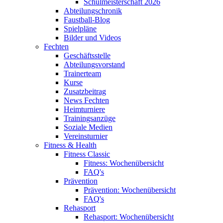
Schulmeisterschaft 2026
Abteilungschronik
Faustball-Blog
Spielpläne
Bilder und Videos
Fechten
Geschäftsstelle
Abteilungsvorstand
Trainerteam
Kurse
Zusatzbeitrag
News Fechten
Heimturniere
Trainingsanzüge
Soziale Medien
Vereinsturnier
Fitness & Health
Fitness Classic
Fitness: Wochenübersicht
FAQ's
Prävention
Prävention: Wochenübersicht
FAQ's
Rehasport
Rehasport: Wochenübersicht