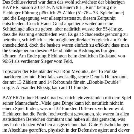
Das Schlussviertel war dann das wohl schwächste der bisherigen
BAYER-Saison 2018/19. Nach einem 8:1-„Run“ betrug die
Elchinger Führung plötzlich 25 Zähler (51:76 – 33. Spielminute)
und die Begegnung war allerspätestens zu diesem Zeitpunkt
entschieden. Coach Hansi Gnad appellierte weiter an seine
Schützlinge alles zu geben, aber natürlich wusste der 55-jährige,
dass die Paarung entschieden war. Es galt Schadensbegrenzung zu
betreiben, schließlich ist ein möglicher direkter Vergleich am Ende
entscheidend, doch die baskets waren einfach zu effektiv, dass man
die Gastgeber an diesem Abend hätte in Bedrängnis bringen
können. Am Ende ging Elchingen beim deutlichen Endstand von
96:64 als verdienter Sieger vom Feld.
Topscorer der Rheinländer war Ron Mvouika, der 16 Punkte
markieren konnte. Ebenfalls zweistellig scorte Dennis Heinzmann,
der mit 13 Zählern und 14 Rebounds für ein „Double-Double“
sorgte. Alexander Blessig kam auf 11 Punkte.
BAYER-Trainer Hansi Gnad war nicht einverstanden mit dem Spiel
seiner Mannschaft: „Viele gute Dinge kann ich natürlich nicht in
einem Spiel finden, was mit 32 Punkten Differenz verloren wird.
Elchingen hat die Partie hochverdient gewonnen, sie waren in allen
statistischen Bereichen dominant und haben all das gemacht, was
uns in den letzten Wochen ausgezeichnet hat: Gute Entscheidungen
im Abschluss getroffen, physisch in der Defensive agiert und clever