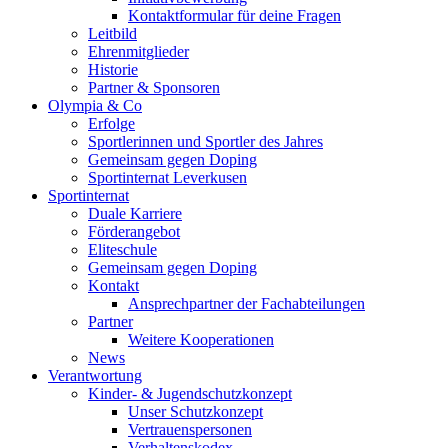
Kontaktformular für deine Fragen
Leitbild
Ehrenmitglieder
Historie
Partner & Sponsoren
Olympia & Co
Erfolge
Sportlerinnen und Sportler des Jahres
Gemeinsam gegen Doping
Sportinternat Leverkusen
Sportinternat
Duale Karriere
Förderangebot
Eliteschule
Gemeinsam gegen Doping
Kontakt
Ansprechpartner der Fachabteilungen
Partner
Weitere Kooperationen
News
Verantwortung
Kinder- & Jugendschutzkonzept
Unser Schutzkonzept
Vertrauenspersonen
Verhaltenskodex