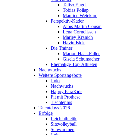
Taliso Engel
Tobias Pollap
Maurice Wetekam
Perspektiv-Kader
Alois Martin Cousin
Lena Cornelissen
Marley Kranich
Havin Islek
Die Trainer
Marion Haas-Faller
Gisela Schumacher
Ehemalige Top-Athleten
Nachwuchs
Weitere Sportangebote
Judo
Nachwuchs
Happy ParaKids
Fit mit Prothese
Tischtennis
Talentdays 2026
Erfolge
Leichtathletik
Sitzvolleyball
Schwimmen
Judo