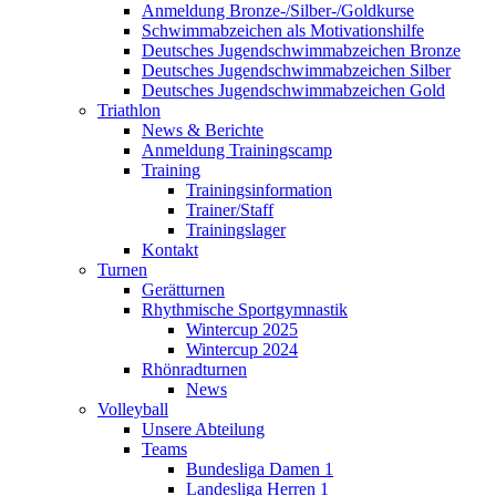
Anmeldung Bronze-/Silber-/Goldkurse
Schwimmabzeichen als Motivationshilfe
Deutsches Jugendschwimmabzeichen Bronze
Deutsches Jugendschwimmabzeichen Silber
Deutsches Jugendschwimmabzeichen Gold
Triathlon
News & Berichte
Anmeldung Trainingscamp
Training
Trainingsinformation
Trainer/Staff
Trainingslager
Kontakt
Turnen
Gerätturnen
Rhythmische Sportgymnastik
Wintercup 2025
Wintercup 2024
Rhönradturnen
News
Volleyball
Unsere Abteilung
Teams
Bundesliga Damen 1
Landesliga Herren 1