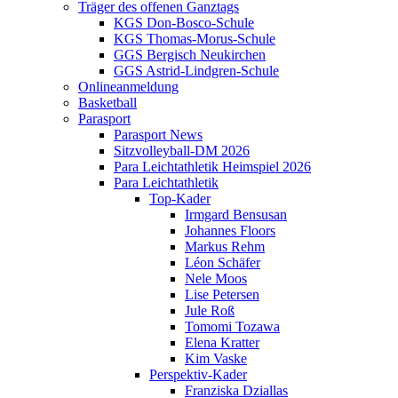
Träger des offenen Ganztags
KGS Don-Bosco-Schule
KGS Thomas-Morus-Schule
GGS Bergisch Neukirchen
GGS Astrid-Lindgren-Schule
Onlineanmeldung
Basketball
Parasport
Parasport News
Sitzvolleyball-DM 2026
Para Leichtathletik Heimspiel 2026
Para Leichtathletik
Top-Kader
Irmgard Bensusan
Johannes Floors
Markus Rehm
Léon Schäfer
Nele Moos
Lise Petersen
Jule Roß
Tomomi Tozawa
Elena Kratter
Kim Vaske
Perspektiv-Kader
Franziska Dziallas