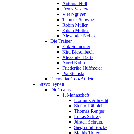
Antonia Noll
Denis Vasilev
Viet Nguyen
Thomas Schwirz
Robin Müller
Kilian Mothes
Alexander Nobis
Die Trainer
Erik Schneider
Kira Biesenbach
Alexander Bartz
Aurel Kuhn
Friederike Hüffmeier
Pia Stemski
Ehemalige Top-Athleten
Sitzvolleyball
Die Teams
1. Mannschaft
Dominik Albrecht
Stefan Hähnlein
Thomas Renger
Lukas Schiwy
Jürgen Schrapp
Siegmund Soicke
Mathis Tigler