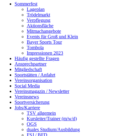
Sommerfest
Lageplan
Trödelmarkt
Verpflegung
Aktionsfläche
Mitmachangebote
Events für Groß und Klein
Bayer Sports Tour
Tombola
Impressionen 2023
Häufig gestellte Fragen
Ansprechpartner
Mitgliedschaft
Sportstätten / Anfahrt
Vereinsorganisation
Social Media
Vereinsmagazin / Newsletter
Vereinsnews
Sportversicherung
Jobs/Karriere
TSV allgemein
Kursleiter/Trainer (m/w/d)
OGS
duales Studium/Ausbildung
FSJ / BFD