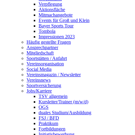
Verpflegung
Aktionsfläche
Mitmachangebote
Events für Groß und Klein
Bayer Sports Tour
Tombola
Impressionen 2023
Häufig gestellte Fragen
Ansprechpartner
Mitgliedschaft
Sportstätten / Anfahrt
Vereinsorganisation
Social Media
Vereinsmagazin / Newsletter
Vereinsnews
Sportversicherung
Jobs/Karriere
TSV allgemein
Kursleiter/Trainer (m/w/d)
OGS
duales Studium/Ausbildung
FSJ / BFD
Praktikum
Fortbildungen
Initiativbewerbung