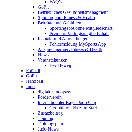
FAQ's
GoFit
Betriebliches Gesundheitsmanagment
Sportangebot Fitness & Health
Beiträge und Gebühren
Sportangebot ohne Mitgliedschaft
Premium Vertragsmitgliedschaft
Kontakt und Anmeldungen
Fehlermeldung MySports App
Ansprechpartner: Fitness & Health
News
Veranstaltungen
Lev Bewegt
Fußball
GoFit
Handball
Judo
digitaler Judopass
Förderverein
Internationaler Bayer Judo Cup
Countdown bis zum Start
Zusatzbeitrag
Training
Trainingsplan
Judo News