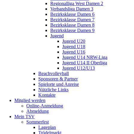
Regionalliga West Damen 2
Verbandsliga Damen 3
Bezirksklasse Damen 6
Bezirksklasse Damen 7
Bezirksklasse Damen 8
Bezirksklasse Damen 9
Jugend
Jugend U20
Jugend U18
Jugend U16
Jugend U14 NRW-Liga
Jugend U14 II Oberliga
Jugend U12/U13
Beachvolleyball
Sponsoren & Partner
Spielorte und Anreise
Nützliche Links
Kontakte
Mitglied werden
Online-Anmeldung
Abmeldung
Mein TSV
Sommerfest
Lageplan
Trödelmarkt