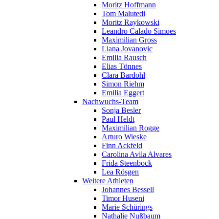
Moritz Hoffmann
Tom Malutedi
Moritz Raykowski
Leandro Calado Simoes
Maximilian Gross
Liana Jovanovic
Emilia Rausch
Elias Tönnes
Clara Bardohl
Simon Riehm
Emilia Eggert
Nachwuchs-Team
Sonja Besler
Paul Heldt
Maximilian Rogge
Arturo Wieske
Finn Ackfeld
Carolina Avila Alvares
Frida Steenbock
Lea Rösgen
Weitere Athleten
Johannes Bessell
Timor Huseni
Marie Schürings
Nathalie Nußbaum