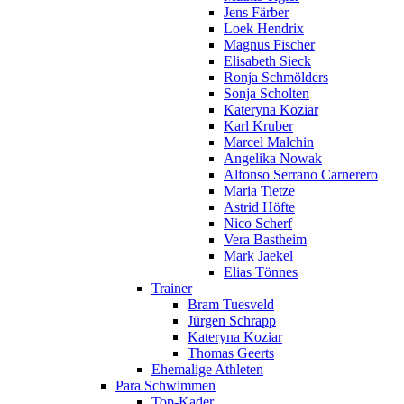
Jens Färber
Loek Hendrix
Magnus Fischer
Elisabeth Sieck
Ronja Schmölders
Sonja Scholten
Kateryna Koziar
Karl Kruber
Marcel Malchin
Angelika Nowak
Alfonso Serrano Carnerero
Maria Tietze
Astrid Höfte
Nico Scherf
Vera Bastheim
Mark Jaekel
Elias Tönnes
Trainer
Bram Tuesveld
Jürgen Schrapp
Kateryna Koziar
Thomas Geerts
Ehemalige Athleten
Para Schwimmen
Top-Kader