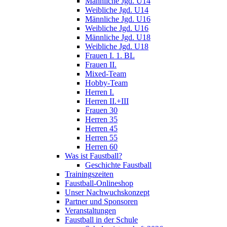
Männliche Jgd. U14
Weibliche Jgd. U14
Männliche Jgd. U16
Weibliche Jgd. U16
Männliche Jgd. U18
Weibliche Jgd. U18
Frauen I. 1. BL
Frauen II.
Mixed-Team
Hobby-Team
Herren I.
Herren II.+III
Frauen 30
Herren 35
Herren 45
Herren 55
Herren 60
Was ist Faustball?
Geschichte Faustball
Trainingszeiten
Faustball-Onlineshop
Unser Nachwuchskonzept
Partner und Sponsoren
Veranstaltungen
Faustball in der Schule