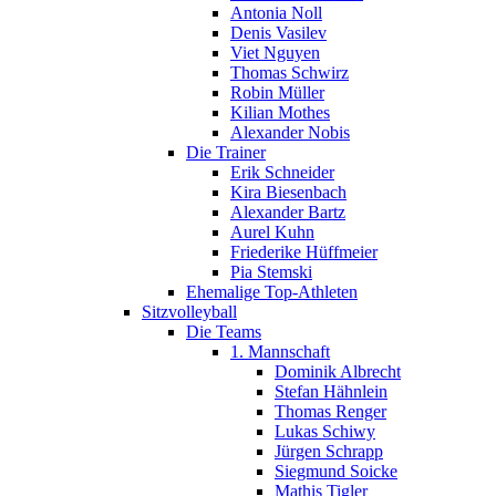
Antonia Noll
Denis Vasilev
Viet Nguyen
Thomas Schwirz
Robin Müller
Kilian Mothes
Alexander Nobis
Die Trainer
Erik Schneider
Kira Biesenbach
Alexander Bartz
Aurel Kuhn
Friederike Hüffmeier
Pia Stemski
Ehemalige Top-Athleten
Sitzvolleyball
Die Teams
1. Mannschaft
Dominik Albrecht
Stefan Hähnlein
Thomas Renger
Lukas Schiwy
Jürgen Schrapp
Siegmund Soicke
Mathis Tigler