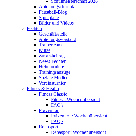
Schulmeisterschaft 2026
Abteilungschronik
Faustball-Blog
Spielpläne
Bilder und Videos
Fechten
Geschäftsstelle
Abteilungsvorstand
Trainerteam
Kurse
Zusatzbeitrag
News Fechten
Heimturniere
Trainingsanzüge
Soziale Medien
Vereinsturnier
Fitness & Health
Fitness Classic
Fitness: Wochenübersicht
FAQ's
Prävention
Prävention: Wochenübersicht
FAQ's
Rehasport
Rehasport: Wochenübersicht