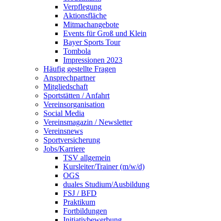
Verpflegung
Aktionsfläche
Mitmachangebote
Events für Groß und Klein
Bayer Sports Tour
Tombola
Impressionen 2023
Häufig gestellte Fragen
Ansprechpartner
Mitgliedschaft
Sportstätten / Anfahrt
Vereinsorganisation
Social Media
Vereinsmagazin / Newsletter
Vereinsnews
Sportversicherung
Jobs/Karriere
TSV allgemein
Kursleiter/Trainer (m/w/d)
OGS
duales Studium/Ausbildung
FSJ / BFD
Praktikum
Fortbildungen
Initiativbewerbung