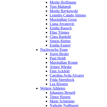
Moritz Hoffmann
Tom Malutedi
Moritz Raykowski
Leandro Calado Simoes
Maximilian Gross
Liana Jovanovic
Emilia Rausch
Elias Tönnes
Clara Bardohl
Simon Riehm
Emilia Eggert
Nachwuchs-Team
Sonja Besler
Paul Heldt
Maximilian Rogge
Arturo Wieske
Finn Ackfeld
Carolina Avila Alvares
Frida Steenbock
Lea Rösgen
Weitere Athleten
Johannes Bessell
Timor Huseni
Marie Schürings
Nathalie Nußbaum