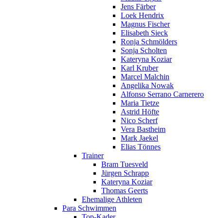
Jens Färber
Loek Hendrix
Magnus Fischer
Elisabeth Sieck
Ronja Schmölders
Sonja Scholten
Kateryna Koziar
Karl Kruber
Marcel Malchin
Angelika Nowak
Alfonso Serrano Carnerero
Maria Tietze
Astrid Höfte
Nico Scherf
Vera Bastheim
Mark Jaekel
Elias Tönnes
Trainer
Bram Tuesveld
Jürgen Schrapp
Kateryna Koziar
Thomas Geerts
Ehemalige Athleten
Para Schwimmen
Top-Kader