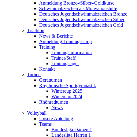
Anmeldung Bronze-/Silber-/Goldkurse
Schwimmabzeichen als Motivationshilfe
Deutsches Jugendschwimmabzeichen Bronze
Deutsches Jugendschwimmabzeichen Silber
Deutsches Jugendschwimmabzeichen Gold
Triathlon
News & Berichte
Anmeldung Trainingscamp
Training
Trainingsinformation
Trainer/Staff
Trainingslager
Kontakt
Turnen
Gerätturnen
Rhythmische Sportgymnastik
Wintercup 2025
Wintercup 2024
Rhönradturnen
News
Volleyball
Unsere Abteilung
Teams
Bundesliga Damen 1
Landesliga Herren 1