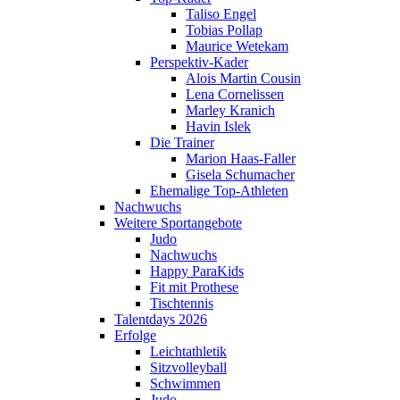
Taliso Engel
Tobias Pollap
Maurice Wetekam
Perspektiv-Kader
Alois Martin Cousin
Lena Cornelissen
Marley Kranich
Havin Islek
Die Trainer
Marion Haas-Faller
Gisela Schumacher
Ehemalige Top-Athleten
Nachwuchs
Weitere Sportangebote
Judo
Nachwuchs
Happy ParaKids
Fit mit Prothese
Tischtennis
Talentdays 2026
Erfolge
Leichtathletik
Sitzvolleyball
Schwimmen
Judo