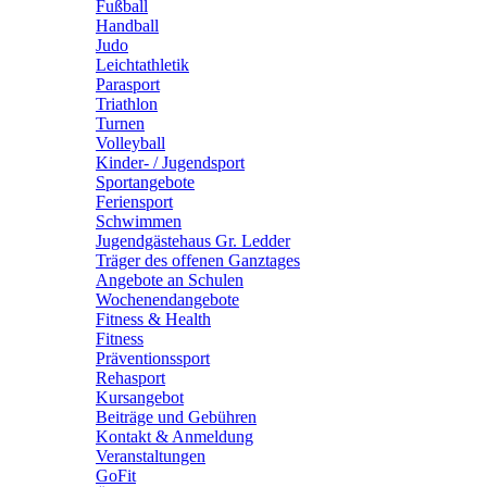
Fußball
Handball
Judo
Leichtathletik
Parasport
Triathlon
Turnen
Volleyball
Kinder- / Jugendsport
Sportangebote
Feriensport
Schwimmen
Jugendgästehaus Gr. Ledder
Träger des offenen Ganztages
Angebote an Schulen
Wochenendangebote
Fitness & Health
Fitness
Präventionssport
Rehasport
Kursangebot
Beiträge und Gebühren
Kontakt & Anmeldung
Veranstaltungen
GoFit