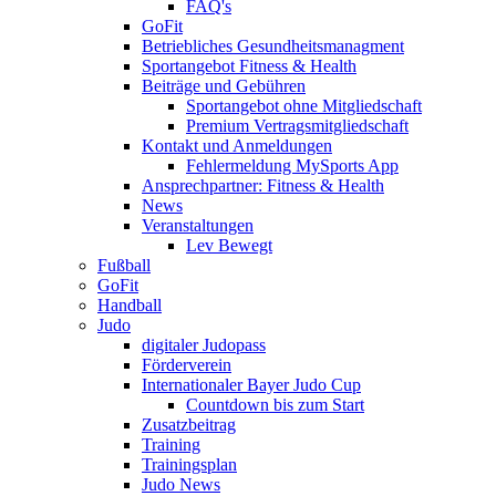
FAQ's
GoFit
Betriebliches Gesundheitsmanagment
Sportangebot Fitness & Health
Beiträge und Gebühren
Sportangebot ohne Mitgliedschaft
Premium Vertragsmitgliedschaft
Kontakt und Anmeldungen
Fehlermeldung MySports App
Ansprechpartner: Fitness & Health
News
Veranstaltungen
Lev Bewegt
Fußball
GoFit
Handball
Judo
digitaler Judopass
Förderverein
Internationaler Bayer Judo Cup
Countdown bis zum Start
Zusatzbeitrag
Training
Trainingsplan
Judo News