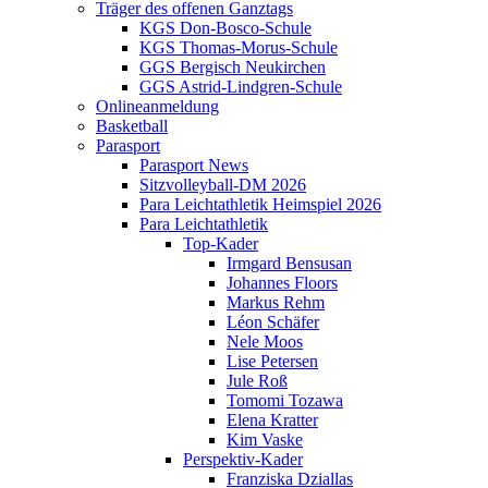
Träger des offenen Ganztags
KGS Don-Bosco-Schule
KGS Thomas-Morus-Schule
GGS Bergisch Neukirchen
GGS Astrid-Lindgren-Schule
Onlineanmeldung
Basketball
Parasport
Parasport News
Sitzvolleyball-DM 2026
Para Leichtathletik Heimspiel 2026
Para Leichtathletik
Top-Kader
Irmgard Bensusan
Johannes Floors
Markus Rehm
Léon Schäfer
Nele Moos
Lise Petersen
Jule Roß
Tomomi Tozawa
Elena Kratter
Kim Vaske
Perspektiv-Kader
Franziska Dziallas