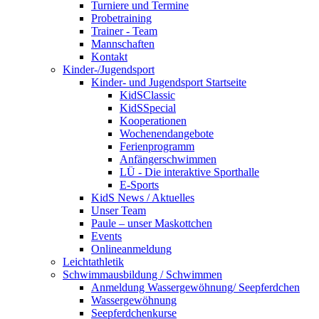
Turniere und Termine
Probetraining
Trainer - Team
Mannschaften
Kontakt
Kinder-/Jugendsport
Kinder- und Jugendsport Startseite
KidSClassic
KidSSpecial
Kooperationen
Wochenendangebote
Ferienprogramm
Anfängerschwimmen
LÜ - Die interaktive Sporthalle
E-Sports
KidS News / Aktuelles
Unser Team
Paule – unser Maskottchen
Events
Onlineanmeldung
Leichtathletik
Schwimmausbildung / Schwimmen
Anmeldung Wassergewöhnung/ Seepferdchen
Wassergewöhnung
Seepferdchenkurse