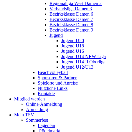
Regionalliga West Damen 2
Verbandsliga Damen 3
Bezirksklasse Damen 6
Bezirksklasse Damen 7
Bezirksklasse Damen 8
Bezirksklasse Damen 9
Jugend
Jugend U20
Jugend U18
Jugend U16
Jugend U14 NRW-Liga
Jugend U14 II Oberliga
Jugend U12/U13
Beachvolleyball
Sponsoren & Partner
Spielorte und Anreise
Nützliche Links
Kontakte
Mitglied werden
Online-Anmeldung
Abmeldung
Mein TSV
Sommerfest
Lageplan
Trödelmarkt