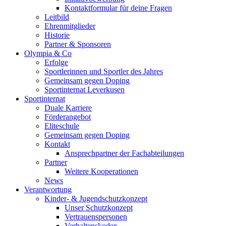
Kontaktformular für deine Fragen
Leitbild
Ehrenmitglieder
Historie
Partner & Sponsoren
Olympia & Co
Erfolge
Sportlerinnen und Sportler des Jahres
Gemeinsam gegen Doping
Sportinternat Leverkusen
Sportinternat
Duale Karriere
Förderangebot
Eliteschule
Gemeinsam gegen Doping
Kontakt
Ansprechpartner der Fachabteilungen
Partner
Weitere Kooperationen
News
Verantwortung
Kinder- & Jugendschutzkonzept
Unser Schutzkonzept
Vertrauenspersonen
Verhaltenskodex