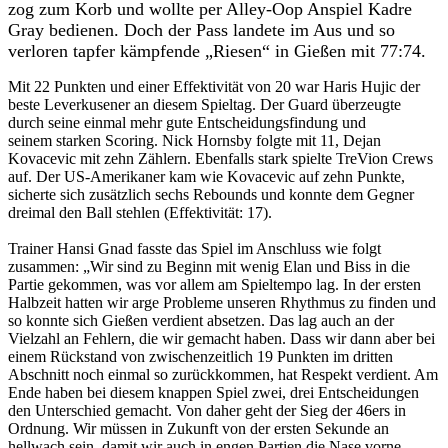
zog zum Korb und wollte per Alley-Oop Anspiel Kadre
Gray bedienen. Doch der Pass landete im Aus und so
verloren tapfer kämpfende „Riesen“ in Gießen mit 77:74.
Mit 22 Punkten und einer Effektivität von 20 war Haris Hujic der
beste Leverkusener an diesem Spieltag. Der Guard überzeugte
durch seine einmal mehr gute Entscheidungsfindung und
seinem starken Scoring. Nick Hornsby folgte mit 11, Dejan
Kovacevic mit zehn Zählern. Ebenfalls stark spielte TreVion Crews
auf. Der US-Amerikaner kam wie Kovacevic auf zehn Punkte,
sicherte sich zusätzlich sechs Rebounds und konnte dem Gegner
dreimal den Ball stehlen (Effektivität: 17).
Trainer Hansi Gnad fasste das Spiel im Anschluss wie folgt
zusammen: „Wir sind zu Beginn mit wenig Elan und Biss in die
Partie gekommen, was vor allem am Spieltempo lag. In der ersten
Halbzeit hatten wir arge Probleme unseren Rhythmus zu finden und
so konnte sich Gießen verdient absetzen. Das lag auch an der
Vielzahl an Fehlern, die wir gemacht haben. Dass wir dann aber bei
einem Rückstand von zwischenzeitlich 19 Punkten im dritten
Abschnitt noch einmal so zurückkommen, hat Respekt verdient. Am
Ende haben bei diesem knappen Spiel zwei, drei Entscheidungen
den Unterschied gemacht. Von daher geht der Sieg der 46ers in
Ordnung. Wir müssen in Zukunft von der ersten Sekunde an
hellwach sein, damit wir auch in engen Partien die Nase vorne