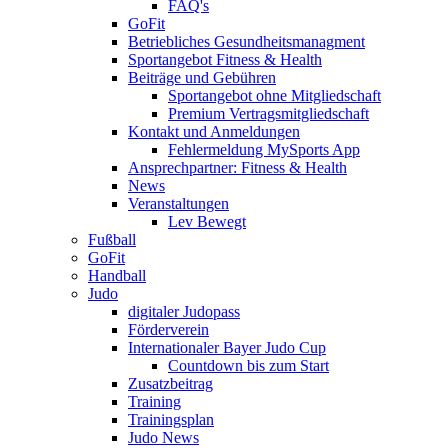
FAQ's
GoFit
Betriebliches Gesundheitsmanagment
Sportangebot Fitness & Health
Beiträge und Gebühren
Sportangebot ohne Mitgliedschaft
Premium Vertragsmitgliedschaft
Kontakt und Anmeldungen
Fehlermeldung MySports App
Ansprechpartner: Fitness & Health
News
Veranstaltungen
Lev Bewegt
Fußball
GoFit
Handball
Judo
digitaler Judopass
Förderverein
Internationaler Bayer Judo Cup
Countdown bis zum Start
Zusatzbeitrag
Training
Trainingsplan
Judo News