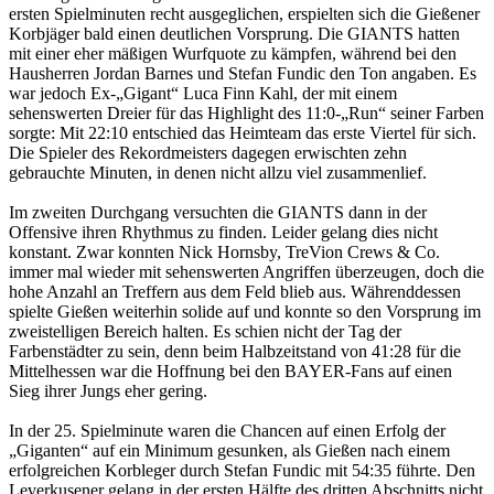
ersten Spielminuten recht ausgeglichen, erspielten sich die Gießener
Korbjäger bald einen deutlichen Vorsprung. Die GIANTS hatten
mit einer eher mäßigen Wurfquote zu kämpfen, während bei den
Hausherren Jordan Barnes und Stefan Fundic den Ton angaben. Es
war jedoch Ex-„Gigant“ Luca Finn Kahl, der mit einem
sehenswerten Dreier für das Highlight des 11:0-„Run“ seiner Farben
sorgte: Mit 22:10 entschied das Heimteam das erste Viertel für sich.
Die Spieler des Rekordmeisters dagegen erwischten zehn
gebrauchte Minuten, in denen nicht allzu viel zusammenlief.
Im zweiten Durchgang versuchten die GIANTS dann in der
Offensive ihren Rhythmus zu finden. Leider gelang dies nicht
konstant. Zwar konnten Nick Hornsby, TreVion Crews & Co.
immer mal wieder mit sehenswerten Angriffen überzeugen, doch die
hohe Anzahl an Treffern aus dem Feld blieb aus. Währenddessen
spielte Gießen weiterhin solide auf und konnte so den Vorsprung im
zweistelligen Bereich halten. Es schien nicht der Tag der
Farbenstädter zu sein, denn beim Halbzeitstand von 41:28 für die
Mittelhessen war die Hoffnung bei den BAYER-Fans auf einen
Sieg ihrer Jungs eher gering.
In der 25. Spielminute waren die Chancen auf einen Erfolg der
„Giganten“ auf ein Minimum gesunken, als Gießen nach einem
erfolgreichen Korbleger durch Stefan Fundic mit 54:35 führte. Den
Leverkusener gelang in der ersten Hälfte des dritten Abschnitts nicht