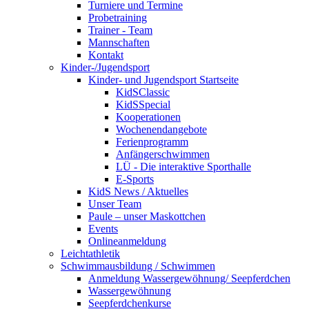
Turniere und Termine
Probetraining
Trainer - Team
Mannschaften
Kontakt
Kinder-/Jugendsport
Kinder- und Jugendsport Startseite
KidSClassic
KidSSpecial
Kooperationen
Wochenendangebote
Ferienprogramm
Anfängerschwimmen
LÜ - Die interaktive Sporthalle
E-Sports
KidS News / Aktuelles
Unser Team
Paule – unser Maskottchen
Events
Onlineanmeldung
Leichtathletik
Schwimmausbildung / Schwimmen
Anmeldung Wassergewöhnung/ Seepferdchen
Wassergewöhnung
Seepferdchenkurse