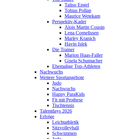
Taliso Engel
Tobias Pollap
Maurice Wetekam
Perspektiv-Kader
Alois Martin Cousin
Lena Cornelissen
Marley Kranich
Havin Islek
Die Trainer
Marion Haas-Faller
Gisela Schumacher
Ehemalige Top-Athleten
Nachwuchs
Weitere Sportangebote
Judo
Nachwuchs
Happy ParaKids
Fit mit Prothese
Tischtennis
Talentdays 2026
Erfolge
Leichtathletik
Sitzvolleyball
Schwimmen
Judo