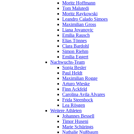
Moritz Hoffmann
Tom Malutedi
Moritz Raykowski
Leandro Calado Simoes
Maximilian Gross
Liana Jovanovic
Emilia Rausch
Elias Tönnes
Clara Bardohl
Simon Riehm
Emilia Eggert
Nachwuchs-Team
Sonja Besler
Paul Heldt
Maximilian Rogge
Arturo Wieske
Finn Ackfeld
Carolina Avila Alvares
Frida Steenbock
Lea Rösgen
Weitere Athleten
Johannes Bessell
Timor Huseni
Marie Schürings
Nathalie Nußbaum