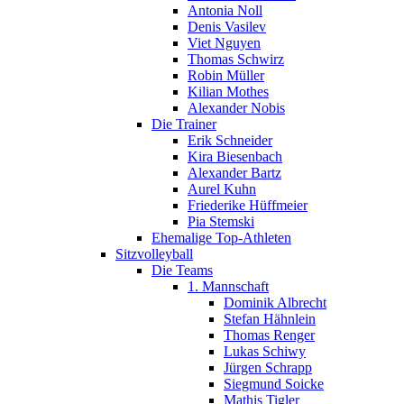
Antonia Noll
Denis Vasilev
Viet Nguyen
Thomas Schwirz
Robin Müller
Kilian Mothes
Alexander Nobis
Die Trainer
Erik Schneider
Kira Biesenbach
Alexander Bartz
Aurel Kuhn
Friederike Hüffmeier
Pia Stemski
Ehemalige Top-Athleten
Sitzvolleyball
Die Teams
1. Mannschaft
Dominik Albrecht
Stefan Hähnlein
Thomas Renger
Lukas Schiwy
Jürgen Schrapp
Siegmund Soicke
Mathis Tigler