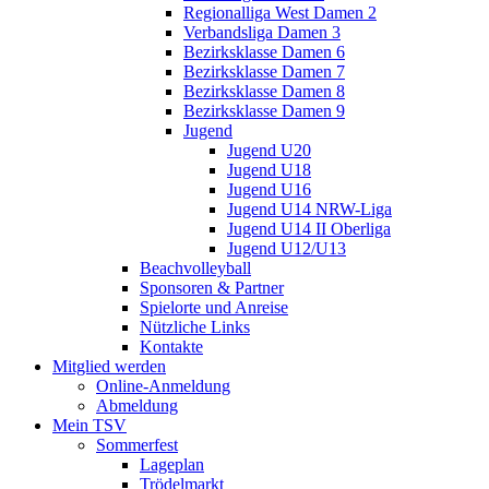
Regionalliga West Damen 2
Verbandsliga Damen 3
Bezirksklasse Damen 6
Bezirksklasse Damen 7
Bezirksklasse Damen 8
Bezirksklasse Damen 9
Jugend
Jugend U20
Jugend U18
Jugend U16
Jugend U14 NRW-Liga
Jugend U14 II Oberliga
Jugend U12/U13
Beachvolleyball
Sponsoren & Partner
Spielorte und Anreise
Nützliche Links
Kontakte
Mitglied werden
Online-Anmeldung
Abmeldung
Mein TSV
Sommerfest
Lageplan
Trödelmarkt