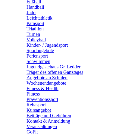
Fußball
Handball
Judo
Leichtathletik
Parasport
Triathlon
Turnen
Volleyball
Kinder- / Jugendsport
Sportangebote
Feriensport
Schwimmen
Jugendgästehaus Gr. Ledder
Träger des offenen Ganztages
Angebote an Schulen
Wochenendangebote
Fitness & Health
Fitness
Präventionssport
Rehasport
Kursangebot
Beiträge und Gebühren
Kontakt & Anmeldung
Veranstaltungen
GoFit