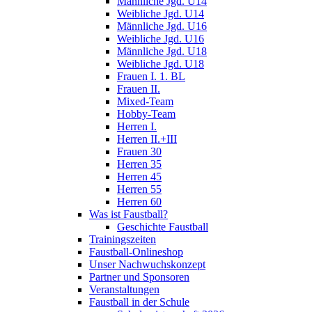
Männliche Jgd. U14
Weibliche Jgd. U14
Männliche Jgd. U16
Weibliche Jgd. U16
Männliche Jgd. U18
Weibliche Jgd. U18
Frauen I. 1. BL
Frauen II.
Mixed-Team
Hobby-Team
Herren I.
Herren II.+III
Frauen 30
Herren 35
Herren 45
Herren 55
Herren 60
Was ist Faustball?
Geschichte Faustball
Trainingszeiten
Faustball-Onlineshop
Unser Nachwuchskonzept
Partner und Sponsoren
Veranstaltungen
Faustball in der Schule