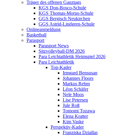
Träger des offenen Ganztags
KGS Don-Bosco-Schule
KGS Thomas-Morus-Schule
GGS Bergisch Neukirchen
GGS Astrid-Lindgren-Schule
Onlineanmeldung
Basketball
Parasport
Parasport News
Sitzvolleyball-DM 2026
Para Leichtathletik Heimspiel 2026
Para Leichtathletik
Top-Kader
Irmgard Bensusan
Johannes Floors
Markus Rehm
Léon Schäfer
Nele Moos
Lise Petersen
Jule Roß
Tomomi Tozawa
Elena Kratter
Kim Vaske
Perspektiv-Kader
Franziska Dziallas