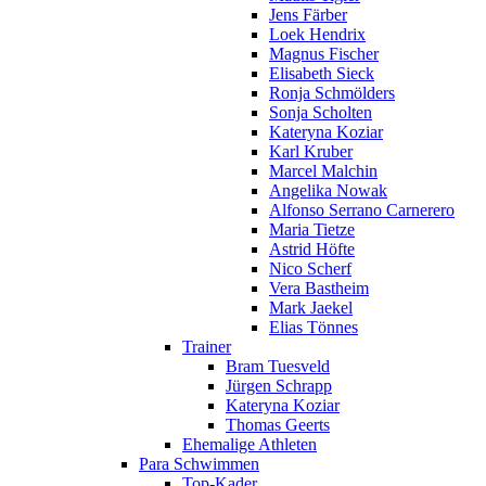
Jens Färber
Loek Hendrix
Magnus Fischer
Elisabeth Sieck
Ronja Schmölders
Sonja Scholten
Kateryna Koziar
Karl Kruber
Marcel Malchin
Angelika Nowak
Alfonso Serrano Carnerero
Maria Tietze
Astrid Höfte
Nico Scherf
Vera Bastheim
Mark Jaekel
Elias Tönnes
Trainer
Bram Tuesveld
Jürgen Schrapp
Kateryna Koziar
Thomas Geerts
Ehemalige Athleten
Para Schwimmen
Top-Kader