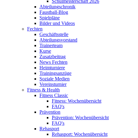
Schulmeisterschaft 2026
Abteilungschronik
Faustball-Blog
Spielpläne
Bilder und Videos
Fechten
Geschäftsstelle
Abteilungsvorstand
Trainerteam
Kurse
Zusatzbeitrag
News Fechten
Heimturniere
Trainingsanzüge
Soziale Medien
Vereinsturnier
Fitness & Health
Fitness Classic
Fitness: Wochenübersicht
FAQ's
Prävention
Prävention: Wochenübersicht
FAQ's
Rehasport
Rehasport: Wochenübersicht