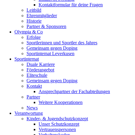
Kontaktformular für deine Fragen
Leitbild
Ehrenmitglieder
Historie
Partner & Sponsoren
Olympia & Co
Erfolge
Sportlerinnen und Sportler des Jahres
Gemeinsam gegen Doping
Sportinternat Leverkusen
Sportinternat
Duale Karriere
Förderangebot
Eliteschule
Gemeinsam gegen Doping
Kontakt
Ansprechpartner der Fachabteilungen
Partner
Weitere Kooperationen
News
Verantwortung
Kinder- & Jugendschutzkonzept
Unser Schutzkonzept
Vertrauenspersonen
Verhaltenskodex