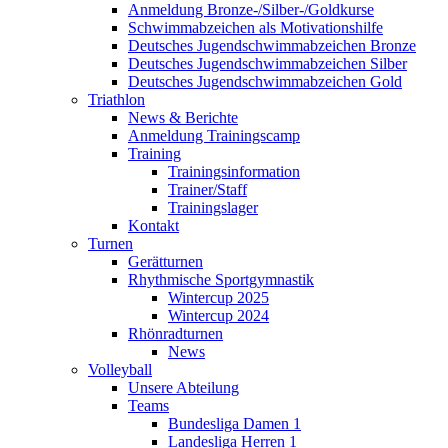
Anmeldung Bronze-/Silber-/Goldkurse
Schwimmabzeichen als Motivationshilfe
Deutsches Jugendschwimmabzeichen Bronze
Deutsches Jugendschwimmabzeichen Silber
Deutsches Jugendschwimmabzeichen Gold
Triathlon
News & Berichte
Anmeldung Trainingscamp
Training
Trainingsinformation
Trainer/Staff
Trainingslager
Kontakt
Turnen
Gerätturnen
Rhythmische Sportgymnastik
Wintercup 2025
Wintercup 2024
Rhönradturnen
News
Volleyball
Unsere Abteilung
Teams
Bundesliga Damen 1
Landesliga Herren 1