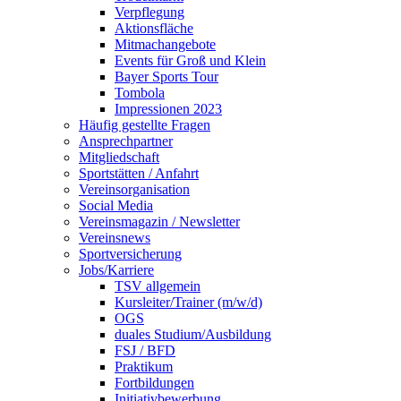
Verpflegung
Aktionsfläche
Mitmachangebote
Events für Groß und Klein
Bayer Sports Tour
Tombola
Impressionen 2023
Häufig gestellte Fragen
Ansprechpartner
Mitgliedschaft
Sportstätten / Anfahrt
Vereinsorganisation
Social Media
Vereinsmagazin / Newsletter
Vereinsnews
Sportversicherung
Jobs/Karriere
TSV allgemein
Kursleiter/Trainer (m/w/d)
OGS
duales Studium/Ausbildung
FSJ / BFD
Praktikum
Fortbildungen
Initiativbewerbung