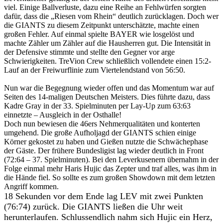
viel. Einige Ballverluste, dazu eine Reihe an Fehlwürfen sorgten
dafür, dass die „Riesen vom Rhein“ deutlich zurücklagen. Doch wer
die GIANTS zu diesem Zeitpunkt unterschätzte, machte einen
großen Fehler. Auf einmal spielte BAYER wie losgelöst und
machte Zähler um Zähler auf die Hausherren gut. Die Intensität in
der Defensive stimmte und stellte den Gegner vor arge
Schwierigkeiten. TreVion Crew schließlich vollendete einen 15:2-
Lauf an der Freiwurflinie zum Viertelendstand von 56:50.
Nun war die Begegnung wieder offen und das Momentum war auf
Seiten des 14-maligen Deutschen Meisters. Dies führte dazu, dass
Kadre Gray in der 33. Spielminuten per Lay-Up zum 63:63
einnetzte – Ausgleich in der Osthalle!
Doch nun bewiesen die 46ers Nehmerqualitäten und konterten
umgehend. Die große Aufholjagd der GIANTS schien einige
Körner gekostet zu haben und Gießen nutzte die Schwächephase
der Gäste. Der frühere Bundesligist lag wieder deutlich in Front
(72:64 – 37. Spielminuten). Bei den Leverkusenern übernahm in der
Folge einmal mehr Haris Hujic das Zepter und traf alles, was ihm in
die Hände fiel. So sollte es zum großen Showdown mit dem letzten
Angriff kommen.
18 Sekunden vor dem Ende lag LEV mit zwei Punkten
(76:74) zurück. Die GIANTS ließen die Uhr weit
herunterlaufen. Schlussendlich nahm sich Hujic ein Herz,